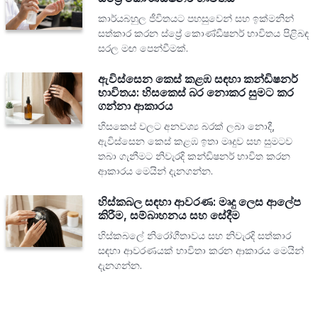
කාර්යබහුල ජීවිතයට පහසුවෙන් සහ ඉක්මනින්
සත්කාර කරන ස්ප්‍රේ කොණ්ඩීෂනර් භාවිතය පිළිබඳ
සරල මඟ පෙන්වීමක්.
ඇවිස්සෙන කෙස් කළඹ සඳහා කන්ඩිෂනර්
භාවිතය: හිසකෙස් බර නොකර සුමට කර
ගන්නා ආකාරය
හිසකෙස් වලට අනවශ්‍ය බරක් ලබා නොදී,
ඇවිස්සෙන කෙස් කළඹ ඉතා මෘදුව සහ සුමටව
තබා ගැනීමට නිවැරදි කන්ඩිෂනර් භාවිත කරන
ආකාරය මෙයින් දැනගන්න.
හිස්කබල සඳහා ආවරණ: මෘදු ලෙස ආලේප
කිරීම, සම්බාහනය සහ සේදීම
හිස්කබලේ නිරෝගීතාවය සහ නිවැරදි සත්කාර
සඳහා ආවරණයක් භාවිතා කරන ආකාරය මෙයින්
දැනගන්න.