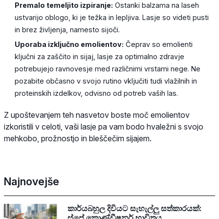
Premalo temeljito izpiranje:
Ostanki balzama na laseh
ustvarijo oblogo, ki je težka in lepljiva. Lasje so videti pusti
in brez življenja, namesto sijoči.
Uporaba izključno emolientov:
Čeprav so emolienti
ključni za zaščito in sijaj, lasje za optimalno zdravje
potrebujejo ravnovesje med različnimi vrstami nege. Ne
pozabite občasno v svojo rutino vključiti tudi vlažilnih in
proteinskih izdelkov, odvisno od potreb vaših las.
Z upoštevanjem teh nasvetov boste moč emolientov
izkoristili v celoti, vaši lasje pa vam bodo hvaležni s svojo
mehkobo, prožnostjo in bleščečim sijajem.
Najnovejše
කාර්යබහුල දිවියට සැහැල්ලු සත්කාරයක්:
ස්ප්‍රේ කොණ්ඩීෂනර් භාවිතය