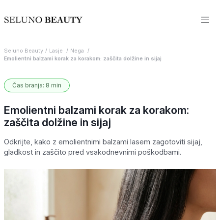
Seluno Beauty
Lasje
Nega
Emolientni balzami korak za korakom: zaščita dolžine in sijaj
Čas branja: 8 min
Emolientni balzami korak za korakom:
zaščita dolžine in sijaj
Odkrijte, kako z emolientnimi balzami lasem zagotoviti sijaj,
gladkost in zaščito pred vsakodnevnimi poškodbami.