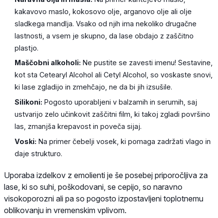
kakavovo maslo, kokosovo olje, arganovo olje ali olje
sladkega mandlja. Vsako od njih ima nekoliko drugačne
lastnosti, a vsem je skupno, da lase obdajo z zaščitno
plastjo.
Maščobni alkoholi:
Ne pustite se zavesti imenu! Sestavine,
kot sta Cetearyl Alcohol ali Cetyl Alcohol, so voskaste snovi,
ki lase zgladijo in zmehčajo, ne da bi jih izsušile.
Silikoni:
Pogosto uporabljeni v balzamih in serumih, saj
ustvarijo zelo učinkovit zaščitni film, ki takoj zgladi površino
las, zmanjša krepavost in poveča sijaj.
Voski:
Na primer čebelji vosek, ki pomaga zadržati vlago in
daje strukturo.
Uporaba izdelkov z emolienti je še posebej priporočljiva za
lase, ki so suhi, poškodovani, se cepijo, so naravno
visokoporozni ali pa so pogosto izpostavljeni toplotnemu
oblikovanju in vremenskim vplivom.