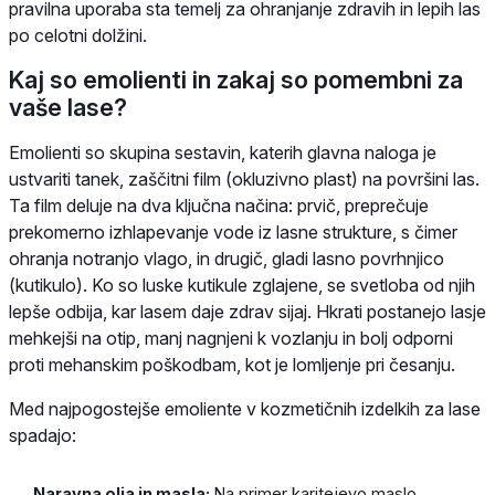
pravilna uporaba sta temelj za ohranjanje zdravih in lepih las
po celotni dolžini.
Kaj so emolienti in zakaj so pomembni za
vaše lase?
Emolienti so skupina sestavin, katerih glavna naloga je
ustvariti tanek, zaščitni film (okluzivno plast) na površini las.
Ta film deluje na dva ključna načina: prvič, preprečuje
prekomerno izhlapevanje vode iz lasne strukture, s čimer
ohranja notranjo vlago, in drugič, gladi lasno povrhnjico
(kutikulo). Ko so luske kutikule zglajene, se svetloba od njih
lepše odbija, kar lasem daje zdrav sijaj. Hkrati postanejo lasje
mehkejši na otip, manj nagnjeni k vozlanju in bolj odporni
proti mehanskim poškodbam, kot je lomljenje pri česanju.
Med najpogostejše emoliente v kozmetičnih izdelkih za lase
spadajo:
Naravna olja in masla:
Na primer karitejevo maslo,