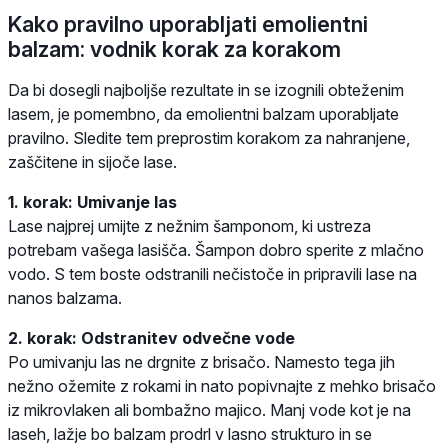
Kako pravilno uporabljati emolientni
balzam: vodnik korak za korakom
Da bi dosegli najboljše rezultate in se izognili obteženim
lasem, je pomembno, da emolientni balzam uporabljate
pravilno. Sledite tem preprostim korakom za nahranjene,
zaščitene in sijoče lase.
1. korak: Umivanje las
Lase najprej umijte z nežnim šamponom, ki ustreza
potrebam vašega lasišča. Šampon dobro sperite z mlačno
vodo. S tem boste odstranili nečistoče in pripravili lase na
nanos balzama.
2. korak: Odstranitev odvečne vode
Po umivanju las ne drgnite z brisačo. Namesto tega jih
nežno ožemite z rokami in nato popivnajte z mehko brisačo
iz mikrovlaken ali bombažno majico. Manj vode kot je na
laseh, lažje bo balzam prodrl v lasno strukturo in se