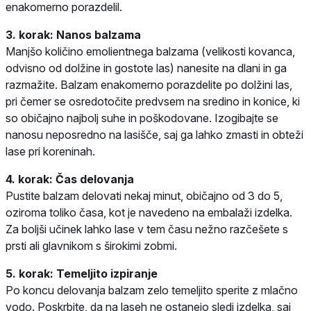
enakomerno porazdelil.
3. korak: Nanos balzama
Manjšo količino emolientnega balzama (velikosti kovanca,
odvisno od dolžine in gostote las) nanesite na dlani in ga
razmažite. Balzam enakomerno porazdelite po dolžini las,
pri čemer se osredotočite predvsem na sredino in konice, ki
so običajno najbolj suhe in poškodovane. Izogibajte se
nanosu neposredno na lasišče, saj ga lahko zmasti in obteži
lase pri koreninah.
4. korak: Čas delovanja
Pustite balzam delovati nekaj minut, običajno od 3 do 5,
oziroma toliko časa, kot je navedeno na embalaži izdelka.
Za boljši učinek lahko lase v tem času nežno razčešete s
prsti ali glavnikom s širokimi zobmi.
5. korak: Temeljito izpiranje
Po koncu delovanja balzam zelo temeljito sperite z mlačno
vodo. Poskrbite, da na laseh ne ostanejo sledi izdelka, saj