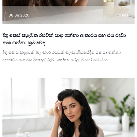
08.08.2026
Nega
දිගු කෙස් කළඹක රළුවක් සාදා ගන්නා ආකාරය සහ එය රඳවා
තබා ගන්නා ක්‍රමවේද
දිගු කෙස් කළඹක් අලංකාර රළුවක් ලෙස නිවසේදීම සකසා ගන්නා
ආකාරය සහ එය දිගුකල් රඳවා ගන්නා සරල පියවර මෙන්න.