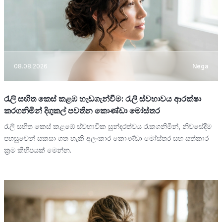
08.08.2026
Nega
රැලි සහිත කෙස් කළඹ හැඩගැන්වීම: රැලි ස්වභාවය ආරක්ෂා
කරගනිමින් දිගුකල් පවතින කොණ්ඩා මෝස්තර
රැලි සහිත කෙස් කළඹේ ස්වභාවික සුන්දරත්වය රැකගනිමින්, නිවසේදීම
පහසුවෙන් සකසා ගත හැකි අලංකාර කොණ්ඩා මෝස්තර සහ සත්කාර
ක්‍රම කිහිපයක් මෙන්න.