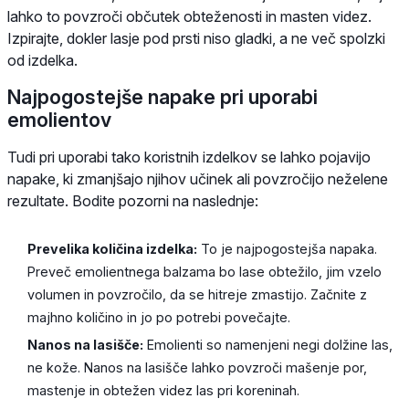
lahko to povzroči občutek obteženosti in masten videz.
Izpirajte, dokler lasje pod prsti niso gladki, a ne več spolzki
od izdelka.
Najpogostejše napake pri uporabi
emolientov
Tudi pri uporabi tako koristnih izdelkov se lahko pojavijo
napake, ki zmanjšajo njihov učinek ali povzročijo neželene
rezultate. Bodite pozorni na naslednje:
Prevelika količina izdelka:
To je najpogostejša napaka.
Preveč emolientnega balzama bo lase obtežilo, jim vzelo
volumen in povzročilo, da se hitreje zmastijo. Začnite z
majhno količino in jo po potrebi povečajte.
Nanos na lasišče:
Emolienti so namenjeni negi dolžine las,
ne kože. Nanos na lasišče lahko povzroči mašenje por,
mastenje in obtežen videz las pri koreninah.