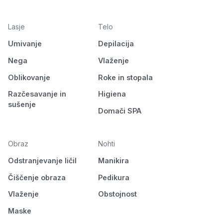
Lasje
Telo
Umivanje
Depilacija
Nega
Vlaženje
Oblikovanje
Roke in stopala
Razčesavanje in
Higiena
sušenje
Domači SPA
Obraz
Nohti
Odstranjevanje ličil
Manikira
Čiščenje obraza
Pedikura
Vlaženje
Obstojnost
Maske