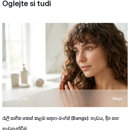
Oglejte si tudi
08.08.2026
Nega
රැලි සහිත කෙස් කළඹ සඳහා බංග්ස් (Bangs): හැඩය, දිග සහ
හැඩගැන්වීම