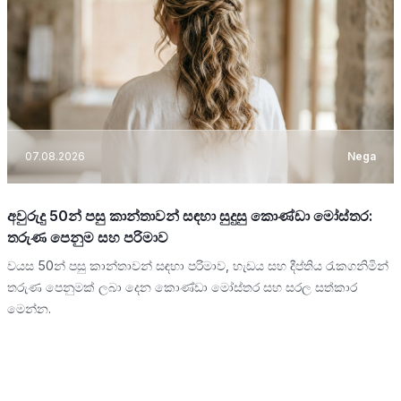
07.08.2026
Nega
අවුරුදු 50න් පසු කාන්තාවන් සඳහා සුදුසු කොණ්ඩා මෝස්තර:
තරුණ පෙනුම සහ පරිමාව
වයස 50න් පසු කාන්තාවන් සඳහා පරිමාව, හැඩය සහ දීප්තිය රැකගනිමින්
තරුණ පෙනුමක් ලබා දෙන කොණ්ඩා මෝස්තර සහ සරල සත්කාර
මෙන්න.