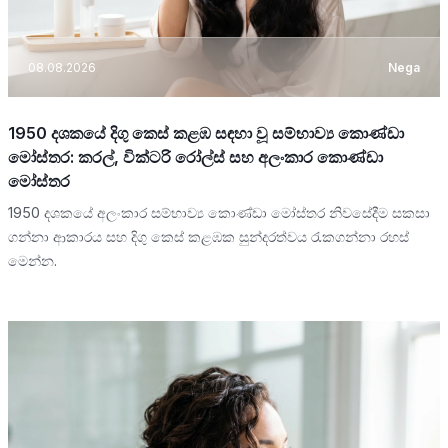
08.08.2026
Nega
1950 දශකයේ දිගු කෙස් කළඹ සඳහා වූ සම්භාව්‍ය කොණ්ඩා
මෝස්තර: කරල්, වික්ටරි රෝල්ස් සහ අලංකාර කොණ්ඩා
මෝස්තර
1950 දශකයේ අලංකාර සම්භාව්‍ය කොණ්ඩා මෝස්තර නිවසේදීම සකසා
ගන්නා ආකාරය සහ දිගු කෙස් කළඹක සුන්දරත්වය රැකගන්නා රහස්
මෙන්න.