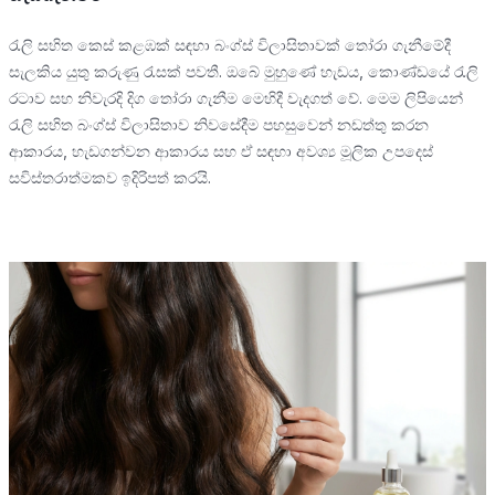
රැලි සහිත කෙස් කළඹක් සඳහා බංග්ස් විලාසිතාවක් තෝරා ගැනීමේදී
සැලකිය යුතු කරුණු රැසක් පවතී. ඔබේ මුහුණේ හැඩය, කොණ්ඩයේ රැලි
රටාව සහ නිවැරදි දිග තෝරා ගැනීම මෙහිදී වැදගත් වේ. මෙම ලිපියෙන්
රැලි සහිත බංග්ස් විලාසිතාව නිවසේදීම පහසුවෙන් නඩත්තු කරන
ආකාරය, හැඩගන්වන ආකාරය සහ ඒ සඳහා අවශ්‍ය මූලික උපදෙස්
සවිස්තරාත්මකව ඉදිරිපත් කරයි.