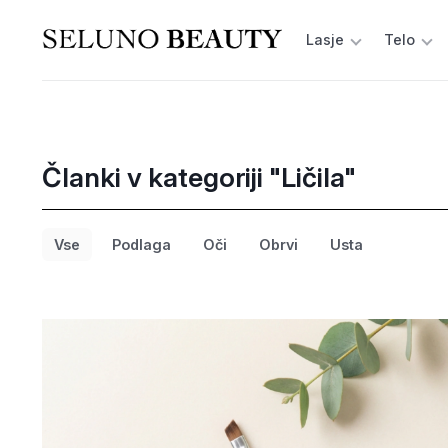
Lasje
Telo
Članki v kategoriji "Ličila"
Vse
Podlaga
Oči
Obrvi
Usta