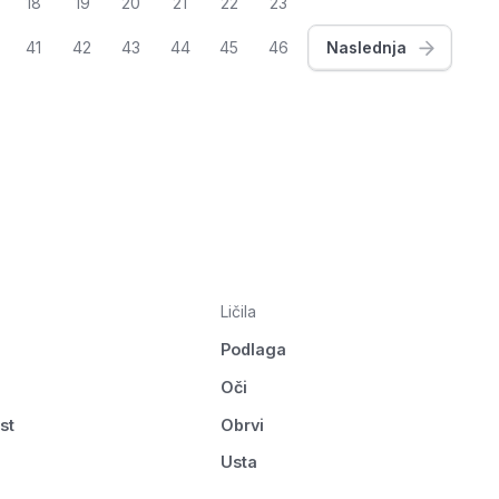
18
19
20
21
22
23
41
42
43
44
45
46
Naslednja
Ličila
Podlaga
Oči
st
Obrvi
Usta