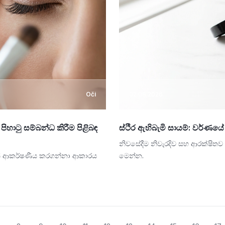
Oči
02.08.2026
ිහාටු සම්බන්ධ කිරීම පිළිබඳ
ස්ථිර ඇහිබැමි සායම්: වර්ණ
නිවසේදීම නිවැරදිව සහ ආරක්ෂි
වඩාත් ආකර්ෂණීය කරගන්නා ආකාරය
මෙන්න.