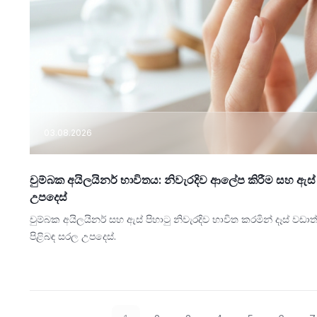
03.08.2026
චුම්බක අයිලයිනර් භාවිතය: නිවැරදිව ආලේප කිරීම සහ ඇස් ප
උපදෙස්
චුම්බක අයිලයිනර් සහ ඇස් පිහාටු නිවැරදිව භාවිත කරමින් දෑස් 
පිළිබඳ සරල උපදෙස්.