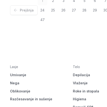
1
2
3
4
5
6
7
Prejšnja
24
25
26
27
28
29
3
47
Lasje
Telo
Umivanje
Depilacija
Nega
Vlaženje
Oblikovanje
Roke in stopala
Razčesavanje in sušenje
Higiena