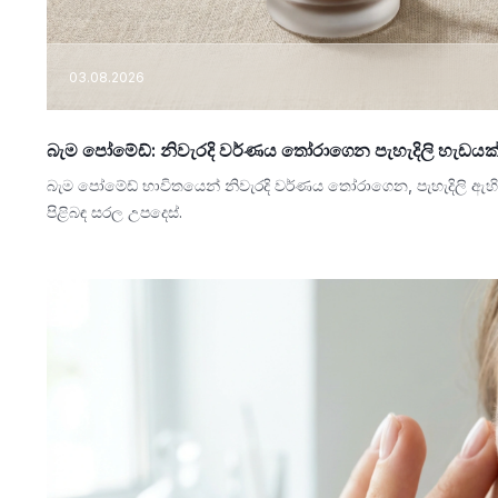
03.08.2026
බැම පෝමේඩ්: නිවැරදි වර්ණය තෝරාගෙන පැහැදිලි හැඩයක
බැම පෝමේඩ් භාවිතයෙන් නිවැරදි වර්ණය තෝරාගෙන, පැහැදිලි ඇ
පිළිබඳ සරල උපදෙස්.