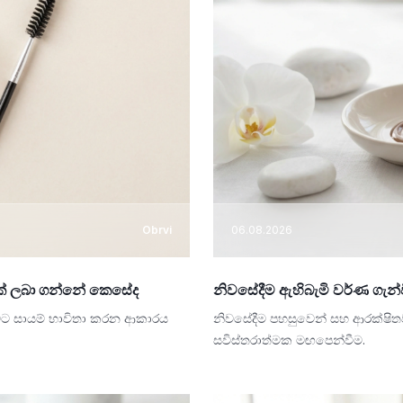
Obrvi
06.08.2026
ුමක් ලබා ගන්නේ කෙසේද
නිවසේදීම ඇහිබැමි වර්ණ ගැන්
ීමට සායම් භාවිතා කරන ආකාරය
නිවසේදීම පහසුවෙන් සහ ආරක්ෂිතව
සවිස්තරාත්මක මඟපෙන්වීම.