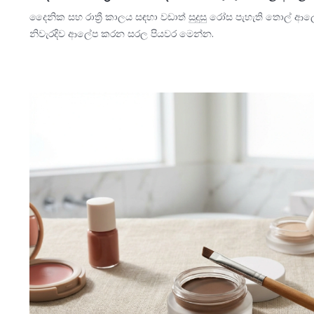
දෛනික සහ රාත්‍රී කාලය සඳහා වඩාත් සුදුසු රෝස පැහැති තොල
නිවැරදිව ආලේප කරන සරල පියවර මෙන්න.