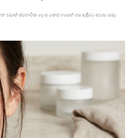
ගෙන වඩාත් ස්වභාවික ලෙස කෙස් ගසෙන් ගස ඇඳීමට අවශ්‍ය සරල