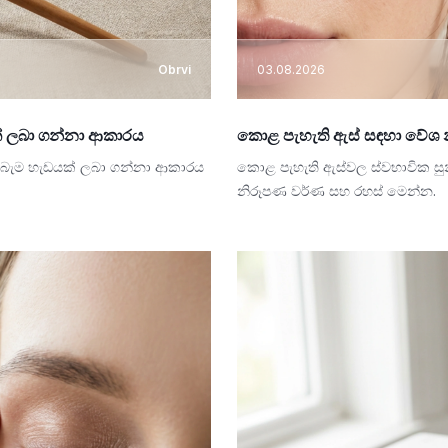
Obrvi
03.08.2026
් ලබා ගන්නා ආකාරය
කොළ පැහැති ඇස් සඳහා වේශ 
හිබැම හැඩයක් ලබා ගන්නා ආකාරය
කොළ පැහැති ඇස්වල ස්වභාවික සු
නිරූපණ වර්ණ සහ රහස් මෙන්න.