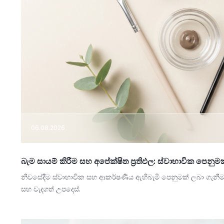
06.08.2026
බැම සායම් කිරීම සහ අපේක්ෂිත ප්‍රතිඵල: ස්වාභාවික පෙන
නිවසේදීම ස්වාභාවික සහ ආකර්ෂණීය ඇහිබැමි පෙනුමක් ලබා ගැන
සහ වැදගත් උපදෙස්.