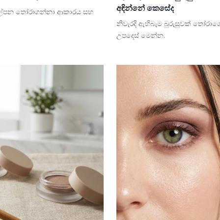
අඳින්නේ කෙසේද
් ආලේපන තෝරාගන්නා ආකාරය සහ
නිවැරදි ඇහිබැම බුරුසුවක් තෝරා
උපදෙස් මෙන්න.