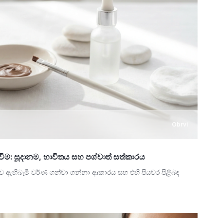
Obrvi
වීම: සූදානම, භාවිතය සහ පශ්චාත් සත්කාරය
 ඇහිබැමි වර්ණ ගන්වා ගන්නා ආකාරය සහ එහි පියවර පිළිබඳ