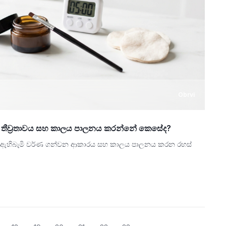
Obrvi
යේ තීව්‍රතාවය සහ කාලය පාලනය කරන්නේ කෙසේද?
තව ඇහිබැමි වර්ණ ගන්වන ආකාරය සහ කාලය පාලනය කරන රහස්