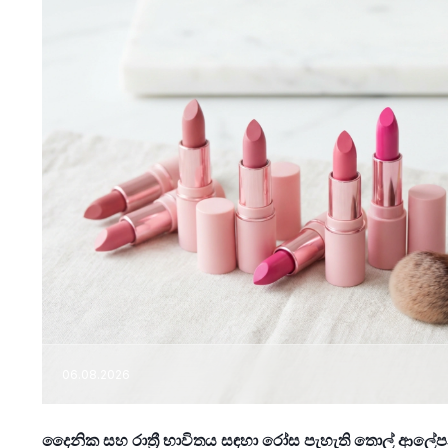
06.08.2026
දෛනික සහ රාත්‍රී භාවිතය සඳහා රෝස පැහැති තොල් ආල