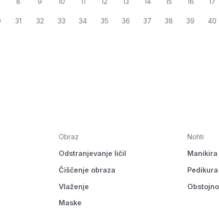
8
9
10
11
12
13
14
15
16
17
0
31
32
33
34
35
36
37
38
39
40
Obraz
Nohti
Odstranjevanje ličil
Manikira
Čiščenje obraza
Pedikura
Vlaženje
Obstojno
Maske