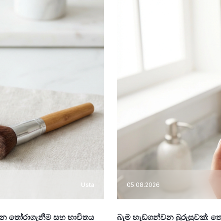
Usta
05.08.2026
ේපන තෝරාගැනීම සහ භාවිතය
බැම හැඩගන්වන බුරුසුවක්: 