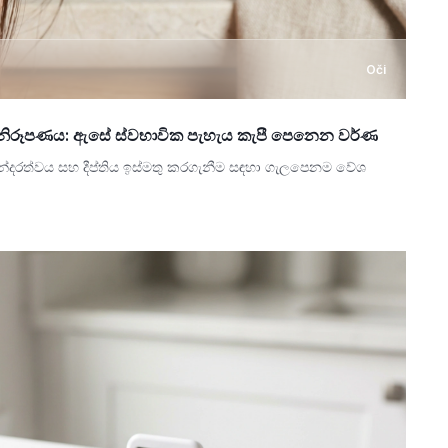
Oči
නිරූපණය: ඇසේ ස්වභාවික පැහැය කැපී පෙනෙන වර්ණ
න්දරත්වය සහ දීප්තිය ඉස්මතු කරගැනීම සඳහා ගැලපෙනම වේශ