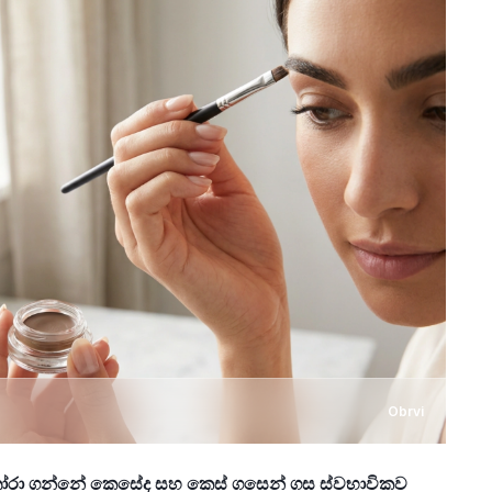
Obrvi
තෝරා ගන්නේ කෙසේද සහ කෙස් ගසෙන් ගස ස්වභාවිකව