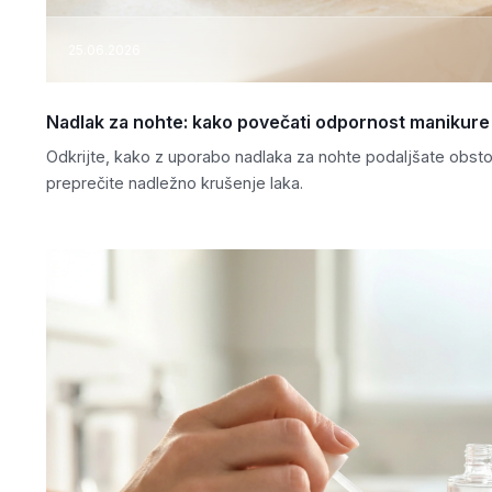
25.06.2026
Nadlak za nohte: kako povečati odpornost manikure 
Odkrijte, kako z uporabo nadlaka za nohte podaljšate obsto
preprečite nadležno krušenje laka.