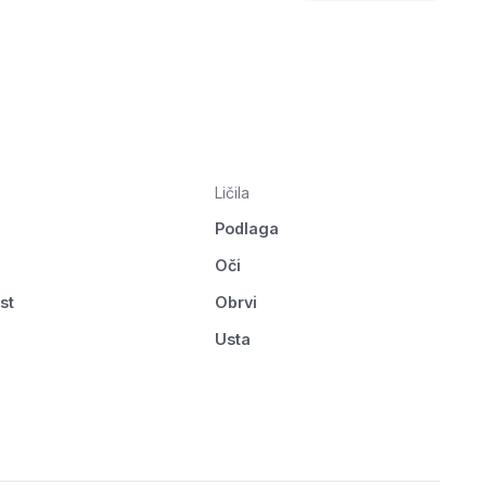
Ličila
Podlaga
Oči
st
Obrvi
Usta