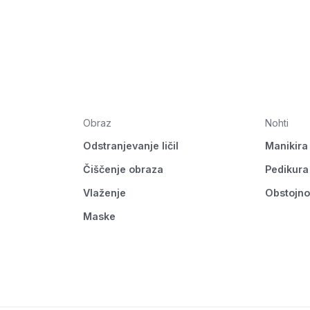
Obraz
Nohti
Odstranjevanje ličil
Manikira
Čiščenje obraza
Pedikura
Vlaženje
Obstojno
Maske