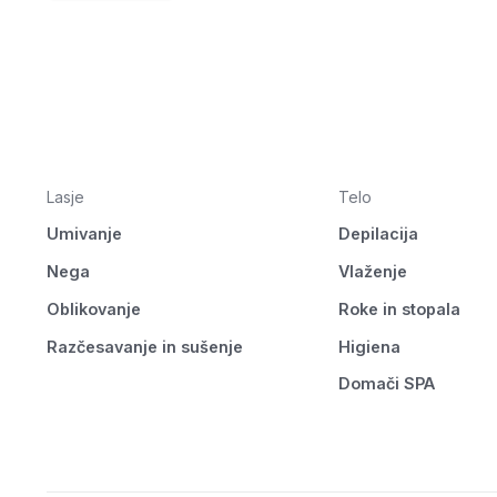
Lasje
Telo
Umivanje
Depilacija
Nega
Vlaženje
Oblikovanje
Roke in stopala
Razčesavanje in sušenje
Higiena
Domači SPA