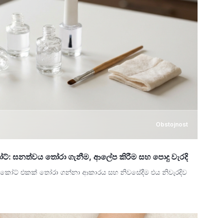
Obstojnost
ට්: ඝනත්වය තෝරා ගැනීම, ආලේප කිරීම සහ පොදු වැරදි
ස් කෝට් එකක් තෝරා ගන්නා ආකාරය සහ නිවසේදීම එය නිවැරදිව