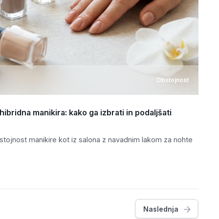
Obstojnost
ibridna manikira: kako ga izbrati in podaljšati
tojnost manikire kot iz salona z navadnim lakom za nohte
Naslednja