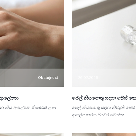
Obstojnost
26.07.2026
නිය ආලේපන
ජෙල් නියපොතු සඳහා බේස් කෝ
දිදුලන නිය ආලේපන නිමාවක් ලබා
ජෙල් නියපොතු සඳහා නිවැරදි බේ
ආලේප කරන පියවර මෙන්න.