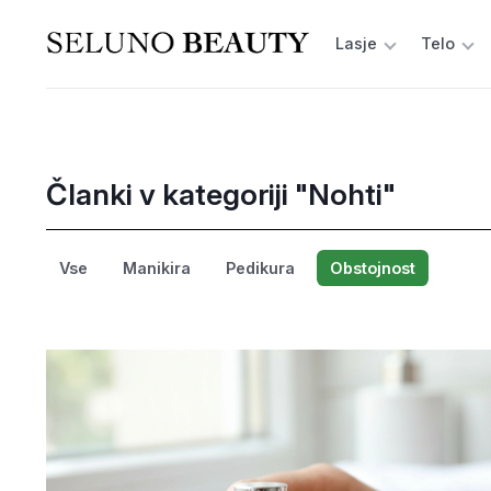
Lasje
Telo
Članki v kategoriji "Nohti"
Vse
Manikira
Pedikura
Obstojnost