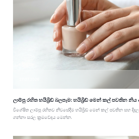
27.07.2026
ලාම්පු රහිත හයිබ්‍රිඩ් බලපෑම: හයිබ්‍රිඩ් මෙන් කල් පවතින 
විශේෂිත ලාම්පු රහිතව නිවසේදීම හයිබ්‍රිඩ් මෙන් කල් පවතින සහ 
ගන්නා සරල ක්‍රමවේදය මෙන්න.