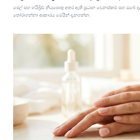
ජෙල් සහ හයිබ්‍රිඩ් නියපොතු අතර ඇති ප්‍රධාන වෙනස්කම් සහ ඔබේ 
තෝරාගන්නා ආකාරය මෙයින් දැනගන්න.