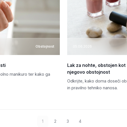
Obstojnost
05.06.2026
sti
Lak za nohte, obstojen kot h
njegovo obstojnost
opolno manikuro ter kako ga
Odkrijte, kako doma doseči obs
in pravilno tehniko nanosa.
1
2
3
4