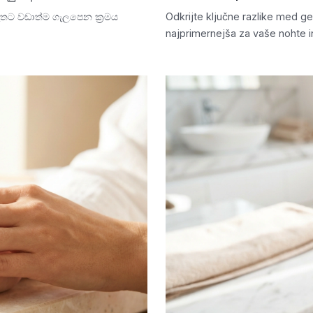
දෑතට වඩාත්ම ගැලපෙන ක්‍රමය
Odkrijte ključne razlike med gel
najprimernejša za vaše nohte in