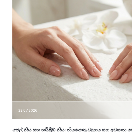
22.07.2026
ජෙල් නිය සහ හයිබ්‍රිඩ් නිය: නියපොතු ව්‍යුහය සහ අවසා