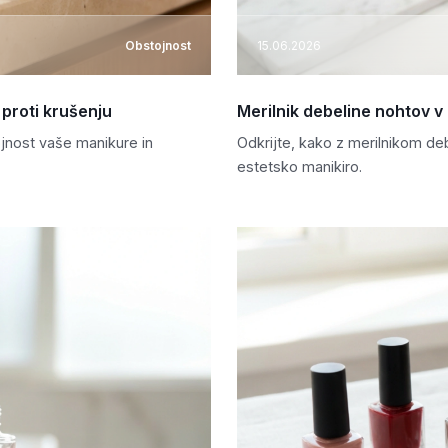
Obstojnost
15.06.2026
proti krušenju
Merilnik debeline nohtov v 
jnost vaše manikure in
Odkrijte, kako z merilnikom deb
estetsko manikiro.