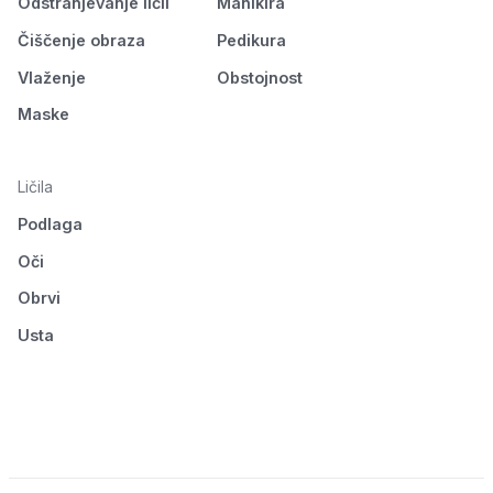
Odstranjevanje ličil
Manikira
Čiščenje obraza
Pedikura
Vlaženje
Obstojnost
Maske
Ličila
Podlaga
Oči
Obrvi
Usta