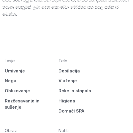
තරුණ පෙනුමක් ලබා දෙන කොණ්ඩා මෝස්තර සහ සරල සත්කාර
මෙන්න.
Lasje
Telo
Umivanje
Depilacija
Nega
Vlaženje
Oblikovanje
Roke in stopala
Razčesavanje in
Higiena
sušenje
Domači SPA
Obraz
Nohti