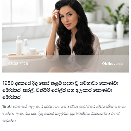
08.08.2026
Oblikovanje
1950 දශකයේ දිගු කෙස් කළඹ සඳහා වූ සම්භාව්‍ය කොණ්ඩා
මෝස්තර: කරල්, වික්ටරි රෝල්ස් සහ අලංකාර කොණ්ඩා
මෝස්තර
1950 දශකයේ අලංකාර සම්භාව්‍ය කොණ්ඩා මෝස්තර නිවසේදීම සකසා
ගන්නා ආකාරය සහ දිගු කෙස් කළඹක සුන්දරත්වය රැකගන්නා රහස්
මෙන්න.