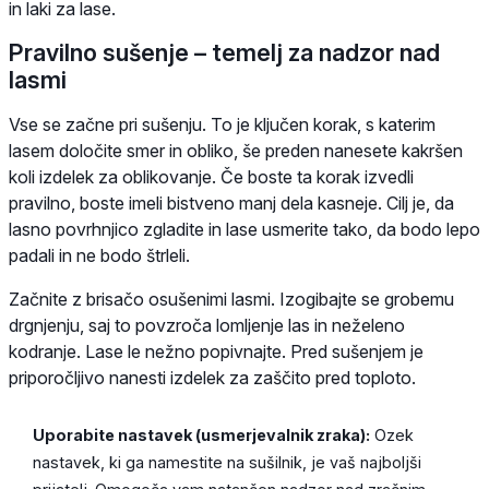
in laki za lase.
Pravilno sušenje – temelj za nadzor nad
lasmi
Vse se začne pri sušenju. To je ključen korak, s katerim
lasem določite smer in obliko, še preden nanesete kakršen
koli izdelek za oblikovanje. Če boste ta korak izvedli
pravilno, boste imeli bistveno manj dela kasneje. Cilj je, da
lasno povrhnjico zgladite in lase usmerite tako, da bodo lepo
padali in ne bodo štrleli.
Začnite z brisačo osušenimi lasmi. Izogibajte se grobemu
drgnjenju, saj to povzroča lomljenje las in neželeno
kodranje. Lase le nežno popivnajte. Pred sušenjem je
priporočljivo nanesti izdelek za zaščito pred toploto.
Uporabite nastavek (usmerjevalnik zraka):
Ozek
nastavek, ki ga namestite na sušilnik, je vaš najboljši