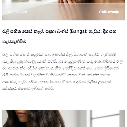
08.08.2026
Oblikovanje
රැලි සහිත කෙස් කළඹ සඳහා බංග්ස් (Bangs): හැඩය, දිග සහ
හැඩගැන්වීම
රැලි සහිත කෙස් කළඹක් සඳහා බංග්ස් විලාසිතාවක් තෝරා ගැනීමේදී
සැලකිය යුතු කරුණු රැසක් පවතී. ඔබේ මුහුණේ හැඩය, කොණ්ඩයේ රැලි
රටාව සහ නිවැරදි දිග තෝරා ගැනීම මෙහිදී වැදගත් වේ. මෙම ලිපියෙන්
රැලි සහිත බංග්ස් විලාසිතාව නිවසේදීම පහසුවෙන් නඩත්තු කරන
ආකාරය, හැඩගන්වන ආකාරය සහ ඒ සඳහා අවශ්‍ය මූලික උපදෙස්
සවිස්තරාත්මකව ඉදිරිපත් කරයි.