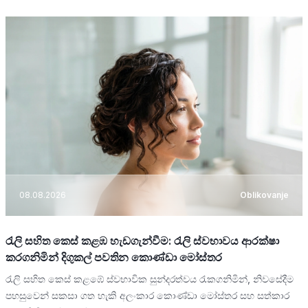
08.08.2026
Oblikovanje
රැලි සහිත කෙස් කළඹ හැඩගැන්වීම: රැලි ස්වභාවය ආරක්ෂා
කරගනිමින් දිගුකල් පවතින කොණ්ඩා මෝස්තර
රැලි සහිත කෙස් කළඹේ ස්වභාවික සුන්දරත්වය රැකගනිමින්, නිවසේදීම
පහසුවෙන් සකසා ගත හැකි අලංකාර කොණ්ඩා මෝස්තර සහ සත්කාර