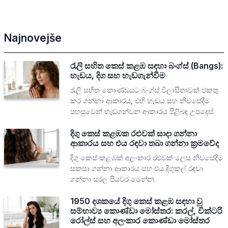
Najnovejše
රැලි සහිත කෙස් කළඹ සඳහා බංග්ස් (Bangs):
හැඩය, දිග සහ හැඩගැන්වීම
රැලි සහිත කොණ්ඩයට බංග්ස් විලාසිතාවක් එකතු
කර ගන්නා ආකාරය, එහි හැඩය සහ නිවසේදීම
පහසුවෙන් හැඩගන්වන ආකාරය පිළිබඳ උපදෙස්.
දිගු කෙස් කළඹක රළුවක් සාදා ගන්නා
ආකාරය සහ එය රඳවා තබා ගන්නා ක්‍රමවේද
දිගු කෙස් කළඹක් අලංකාර රළුවක් ලෙස නිවසේදීම
සකසා ගන්නා ආකාරය සහ එය දිගුකල් රඳවා
ගන්නා සරල පියවර මෙන්න.
1950 දශකයේ දිගු කෙස් කළඹ සඳහා වූ
සම්භාව්‍ය කොණ්ඩා මෝස්තර: කරල්, වික්ටරි
රෝල්ස් සහ අලංකාර කොණ්ඩා මෝස්තර