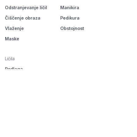
Odstranjevanje ličil
Manikira
Čiščenje obraza
Pedikura
Vlaženje
Obstojnost
Maske
Ličila
Podlaga
Oči
Obrvi
Usta