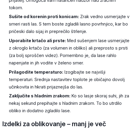
prijatelj. Omogoča vam natančen nadzor nad zračnim
tokom.
Sušite od korenin proti konicam:
Zrak vedno usmerjajte v
smeri rasti las. S tem boste zgladili lasno povrhnjico, kar bo
pričeski dalo sijaj in preprečilo štrlenje.
Uporabite krtačo ali prste:
Med sušenjem lase usmerjajte
z okroglo krtačo (za volumen in obliko) ali preprosto s prsti
(za bolj sproščen videz). Pomembno je, da lase rahlo
napenjate in jih vodite v želeno smer.
Prilagodite temperaturo:
Izogibajte se najvišji
temperaturi. Srednja nastavitev toplote je običajno dovolj
učinkovita in hkrati prijaznejša do las.
Zaključite s hladnim zrakom:
Ko so lasje skoraj suhi, jih za
nekaj sekund prepihajte s hladnim zrakom. To bo utrdilo
obliko in dodatno zgladilo lase.
Izdelki za oblikovanje – manj je več