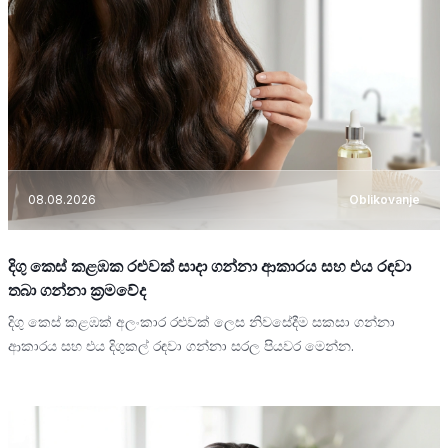
08.08.2026
Oblikovanje
දිගු කෙස් කළඹක රළුවක් සාදා ගන්නා ආකාරය සහ එය රඳවා
තබා ගන්නා ක්‍රමවේද
දිගු කෙස් කළඹක් අලංකාර රළුවක් ලෙස නිවසේදීම සකසා ගන්නා
ආකාරය සහ එය දිගුකල් රඳවා ගන්නා සරල පියවර මෙන්න.