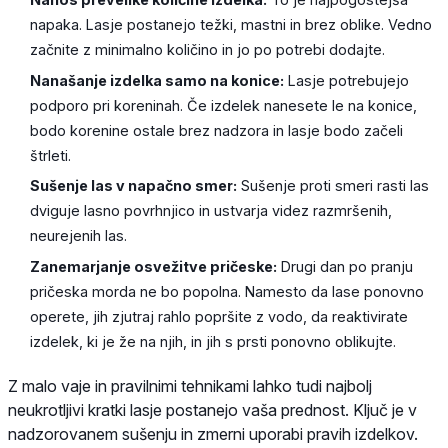
napaka. Lasje postanejo težki, mastni in brez oblike. Vedno
začnite z minimalno količino in jo po potrebi dodajte.
Nanašanje izdelka samo na konice:
Lasje potrebujejo
podporo pri koreninah. Če izdelek nanesete le na konice,
bodo korenine ostale brez nadzora in lasje bodo začeli
štrleti.
Sušenje las v napačno smer:
Sušenje proti smeri rasti las
dviguje lasno povrhnjico in ustvarja videz razmršenih,
neurejenih las.
Zanemarjanje osvežitve pričeske:
Drugi dan po pranju
pričeska morda ne bo popolna. Namesto da lase ponovno
operete, jih zjutraj rahlo popršite z vodo, da reaktivirate
izdelek, ki je že na njih, in jih s prsti ponovno oblikujte.
Z malo vaje in pravilnimi tehnikami lahko tudi najbolj
neukrotljivi kratki lasje postanejo vaša prednost. Ključ je v
nadzorovanem sušenju in zmerni uporabi pravih izdelkov.