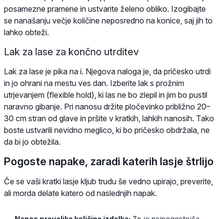
posamezne pramene in ustvarite želeno obliko. Izogibajte
se nanašanju večje količine neposredno na konice, saj jih to
lahko obteži.
Lak za lase za končno utrditev
Lak za lase je pika na i. Njegova naloga je, da pričesko utrdi
in jo ohrani na mestu ves dan. Izberite lak s prožnim
utrjevanjem (flexible hold), ki las ne bo zlepil in jim bo pustil
naravno gibanje. Pri nanosu držite pločevinko približno 20–
30 cm stran od glave in pršite v kratkih, lahkih nanosih. Tako
boste ustvarili nevidno meglico, ki bo pričesko obdržala, ne
da bi jo obtežila.
Pogoste napake, zaradi katerih lasje štrlijo
Če se vaši kratki lasje kljub trudu še vedno upirajo, preverite,
ali morda delate katero od naslednjih napak.
Nanos prevelike količine izdelka:
To je najpogostejša