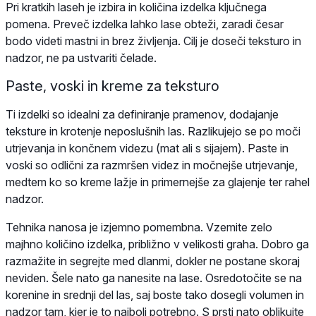
Pri kratkih laseh je izbira in količina izdelka ključnega
pomena. Preveč izdelka lahko lase obteži, zaradi česar
bodo videti mastni in brez življenja. Cilj je doseči teksturo in
nadzor, ne pa ustvariti čelade.
Paste, voski in kreme za teksturo
Ti izdelki so idealni za definiranje pramenov, dodajanje
teksture in krotenje neposlušnih las. Razlikujejo se po moči
utrjevanja in končnem videzu (mat ali s sijajem). Paste in
voski so odlični za razmršen videz in močnejše utrjevanje,
medtem ko so kreme lažje in primernejše za glajenje ter rahel
nadzor.
Tehnika nanosa je izjemno pomembna. Vzemite zelo
majhno količino izdelka, približno v velikosti graha. Dobro ga
razmažite in segrejte med dlanmi, dokler ne postane skoraj
neviden. Šele nato ga nanesite na lase. Osredotočite se na
korenine in srednji del las, saj boste tako dosegli volumen in
nadzor tam, kjer je to najbolj potrebno. S prsti nato oblikujte