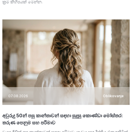
ක්‍රම කිහිපයක් මෙන්න.
07.08.2026
Oblikovanje
අවුරුදු 50න් පසු කාන්තාවන් සඳහා සුදුසු කොණ්ඩා මෝස්තර:
තරුණ පෙනුම සහ පරිමාව
වයස 50න් පසු කාන්තාවන් සඳහා පරිමාව, හැඩය සහ දීප්තිය රැකගනිමින්