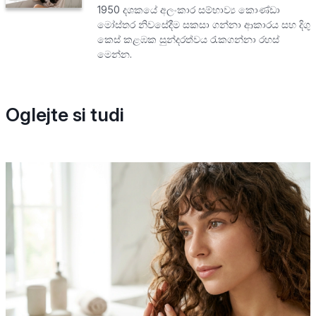
1950 දශකයේ අලංකාර සම්භාව්‍ය කොණ්ඩා
මෝස්තර නිවසේදීම සකසා ගන්නා ආකාරය සහ දිගු
කෙස් කළඹක සුන්දරත්වය රැකගන්නා රහස්
මෙන්න.
Oglejte si tudi