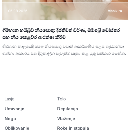
05.08.2026
Manikira
ගිම්හාන හයිබ්‍රිඩ් නියපොතු: දීප්තිමත් වර්ණ, ඔම්බ්‍රේ මෝස්තර
සහ නිය කෙළවර ආරක්ෂා කිරීම
ගිම්හාන කාලයේදී ඔබේ නියපොතු වඩාත් ආකර්ෂණීය ලෙස හැඩගන්වා
ගන්නා ආකාරය සහ දිගුකාලීන පැවැත්ම සඳහා කළ යුතු සත්කාර මෙන්න.
Lasje
Telo
Umivanje
Depilacija
Nega
Vlaženje
Oblikovanje
Roke in stopala