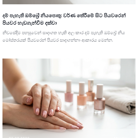
දම් පැහැති ඔම්බ්‍රේ නියපොතු: වර්ණ තේරීමේ සිට පියවරෙන්
පියවර හැඩගැන්වීම දක්වා
නිවසේදීම පහසුවෙන් සාදාගත හැකි අලංකාර දම් පැහැති ඔම්බ්‍රේ නිය
මෝස්තරයක් පියවරෙන් පියවර සාදාගන්නා ආකාරය මෙන්න.