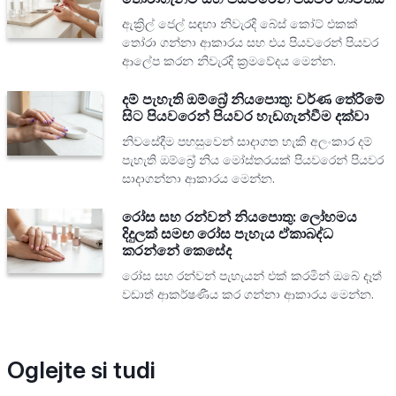
ඇක්‍රිල් ජෙල් සඳහා නිවැරදි බේස් කෝට් එකක්
තෝරා ගන්නා ආකාරය සහ එය පියවරෙන් පියවර
ආලේප කරන නිවැරදි ක්‍රමවේදය මෙන්න.
දම් පැහැති ඔම්බ්‍රේ නියපොතු: වර්ණ තේරීමේ
සිට පියවරෙන් පියවර හැඩගැන්වීම දක්වා
නිවසේදීම පහසුවෙන් සාදාගත හැකි අලංකාර දම්
පැහැති ඔම්බ්‍රේ නිය මෝස්තරයක් පියවරෙන් පියවර
සාදාගන්නා ආකාරය මෙන්න.
රෝස සහ රන්වන් නියපොතු: ලෝහමය
දිදුලක් සමඟ රෝස පැහැය ඒකාබද්ධ
කරන්නේ කෙසේද
රෝස සහ රන්වන් පැහැයන් එක් කරමින් ඔබේ දෑත්
වඩාත් ආකර්ෂණීය කර ගන්නා ආකාරය මෙන්න.
Oglejte si tudi