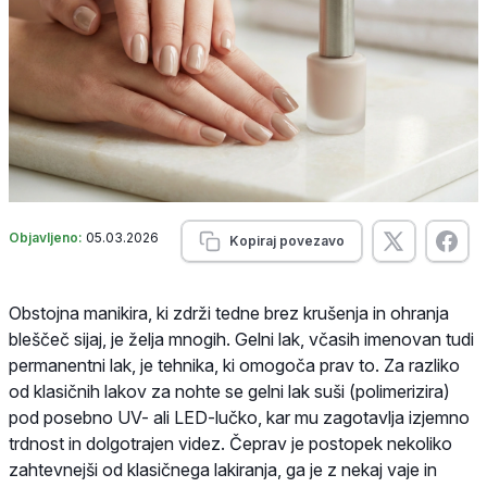
Objavljeno:
05.03.2026
Kopiraj povezavo
Obstojna manikira, ki zdrži tedne brez krušenja in ohranja
bleščeč sijaj, je želja mnogih. Gelni lak, včasih imenovan tudi
permanentni lak, je tehnika, ki omogoča prav to. Za razliko
od klasičnih lakov za nohte se gelni lak suši (polimerizira)
pod posebno UV- ali LED-lučko, kar mu zagotavlja izjemno
trdnost in dolgotrajen videz. Čeprav je postopek nekoliko
zahtevnejši od klasičnega lakiranja, ga je z nekaj vaje in