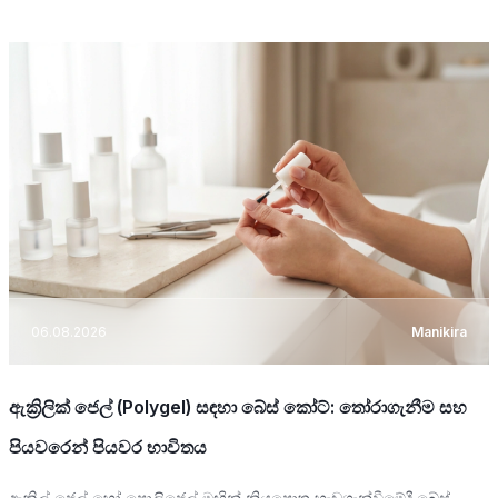
06.08.2026
Manikira
ඇක්‍රිලික් ජෙල් (Polygel) සඳහා බේස් කෝට්: තෝරාගැනීම සහ
පියවරෙන් පියවර භාවිතය
ඇක්‍රිල් ජෙල් හෝ පොලිජෙල් මඟින් නියපොතු හැඩගැන්වීමේදී බේස්