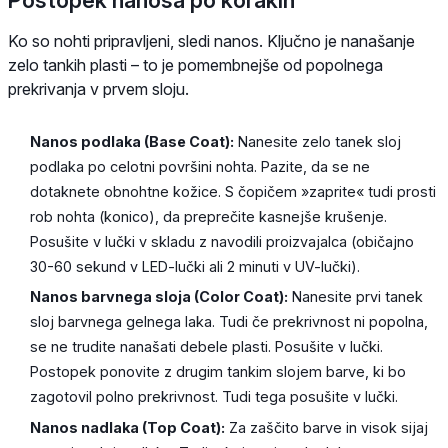
Ko so nohti pripravljeni, sledi nanos. Ključno je nanašanje
zelo tankih plasti – to je pomembnejše od popolnega
prekrivanja v prvem sloju.
Nanos podlaka (Base Coat):
Nanesite zelo tanek sloj
podlaka po celotni površini nohta. Pazite, da se ne
dotaknete obnohtne kožice. S čopičem »zaprite« tudi prosti
rob nohta (konico), da preprečite kasnejše krušenje.
Posušite v lučki v skladu z navodili proizvajalca (običajno
30-60 sekund v LED-lučki ali 2 minuti v UV-lučki).
Nanos barvnega sloja (Color Coat):
Nanesite prvi tanek
sloj barvnega gelnega laka. Tudi če prekrivnost ni popolna,
se ne trudite nanašati debele plasti. Posušite v lučki.
Postopek ponovite z drugim tankim slojem barve, ki bo
zagotovil polno prekrivnost. Tudi tega posušite v lučki.
Nanos nadlaka (Top Coat):
Za zaščito barve in visok sijaj