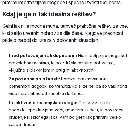
pravimi informacijami mogoče uspešno izvesti tudi doma.
Kdaj je gelni lak idealna rešitev?
Gelni lak ni le modna muha, temveč praktična rešitev za vse,
ki si želijo urejenih nohtov za dlje časa. Njegove prednosti
pridejo najbolj do izraza v določenih situacijah:
Pred potovanjem ali dopustom:
Nič ni bolj priročnega kot
brezskrbna manikira, ki bo zdržala celotno potovanje,
vključno s plavanjem in drugimi aktivnostmi.
Za posebne priložnosti:
Poroke, praznovanja in
pomembni dogodki so trenutki, ko si želite, da so vaši nohti
videti brezhibno od začetka do konca.
Pri aktivnem življenjskem slogu:
Če so vaše roke
pogosto izpostavljene vodi, udarcem ali delu, ki povzroča
krušenje klasičnega laka, vam bo gelni lak prihranil veliko
časa in truda.