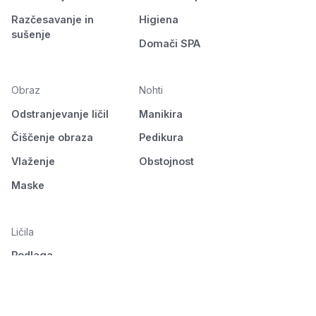
Razčesavanje in
Higiena
sušenje
Domači SPA
Obraz
Nohti
Odstranjevanje ličil
Manikira
Čiščenje obraza
Pedikura
Vlaženje
Obstojnost
Maske
Ličila
Podlaga
Oči
Obrvi