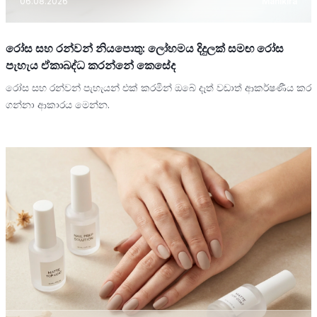
06.08.2026
Manikira
රෝස සහ රන්වන් නියපොතු: ලෝහමය දිදුලක් සමඟ රෝස
පැහැය ඒකාබද්ධ කරන්නේ කෙසේද
රෝස සහ රන්වන් පැහැයන් එක් කරමින් ඔබේ දෑත් වඩාත් ආකර්ෂණීය කර
ගන්නා ආකාරය මෙන්න.