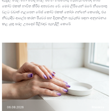
කෝට් එකක් භාවිත කිරීම අත්‍යවශ්‍ය වේ. මෙම ලිපියෙන් ඔබේ නියපොතු
වලට වඩාත් ගැලපෙන බේස් කෝට් එකක් තෝරා ගන්නේ කෙසේද, එය
නිවැරදිව ආලේප කරන පියවර සහ දිගුකාලීන පැවැත්ම සඳහා අනුගමනය
කළ යුතු සරල උපදෙස් පිළිබඳව පැහැදිලි කෙරේ.
06.08.2026
Manikira