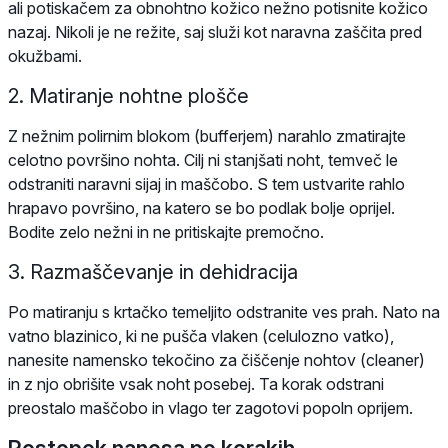
ali potiskačem za obnohtno kožico nežno potisnite kožico
nazaj. Nikoli je ne režite, saj služi kot naravna zaščita pred
okužbami.
2. Matiranje nohtne plošče
Z nežnim polirnim blokom (bufferjem) narahlo zmatirajte
celotno površino nohta. Cilj ni stanjšati noht, temveč le
odstraniti naravni sijaj in maščobo. S tem ustvarite rahlo
hrapavo površino, na katero se bo podlak bolje oprijel.
Bodite zelo nežni in ne pritiskajte premočno.
3. Razmaščevanje in dehidracija
Po matiranju s krtačko temeljito odstranite ves prah. Nato na
vatno blazinico, ki ne pušča vlaken (celulozno vatko),
nanesite namensko tekočino za čiščenje nohtov (cleaner)
in z njo obrišite vsak noht posebej. Ta korak odstrani
preostalo maščobo in vlago ter zagotovi popoln oprijem.
Postopek nanosa po korakih