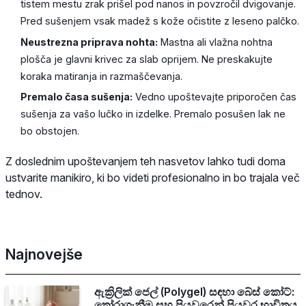
tistem mestu zrak prišel pod nanos in povzročil dvigovanje.
Pred sušenjem vsak madež s kože očistite z leseno palčko.
Neustrezna priprava nohta:
Mastna ali vlažna nohtna
plošča je glavni krivec za slab oprijem. Ne preskakujte
koraka matiranja in razmaščevanja.
Premalo časa sušenja:
Vedno upoštevajte priporočen čas
sušenja za vašo lučko in izdelke. Premalo posušen lak ne
bo obstojen.
Z doslednim upoštevanjem teh nasvetov lahko tudi doma
ustvarite manikiro, ki bo videti profesionalno in bo trajala več
tednov.
Najnovejše
ඇක්‍රිලික් ජෙල් (Polygel) සඳහා බේස් කෝට්:
තෝරාගැනීම සහ පියවරෙන් පියවර භාවිතය