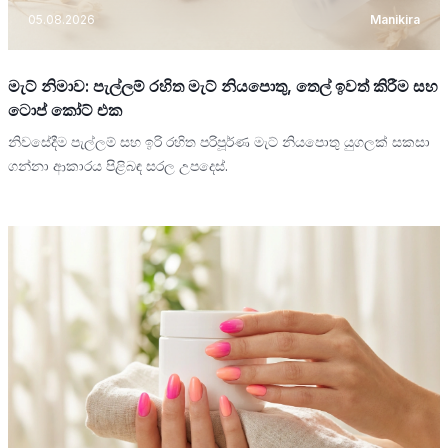
05.08.2026
Manikira
මැට් නිමාව: පැල්ලම් රහිත මැට් නියපොතු, තෙල් ඉවත් කිරීම සහ
ටොප් කෝට් එක
නිවසේදීම පැල්ලම් සහ ඉරි රහිත පරිපූර්ණ මැට් නියපොතු යුගලක් සකසා
ගන්නා ආකාරය පිළිබඳ සරල උපදෙස්.