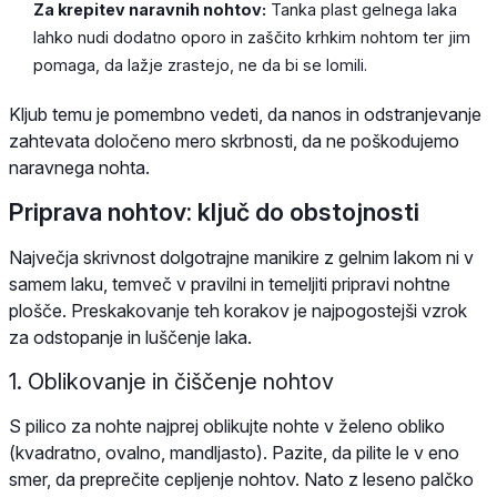
Za krepitev naravnih nohtov:
Tanka plast gelnega laka
lahko nudi dodatno oporo in zaščito krhkim nohtom ter jim
pomaga, da lažje zrastejo, ne da bi se lomili.
Kljub temu je pomembno vedeti, da nanos in odstranjevanje
zahtevata določeno mero skrbnosti, da ne poškodujemo
naravnega nohta.
Priprava nohtov: ključ do obstojnosti
Največja skrivnost dolgotrajne manikire z gelnim lakom ni v
samem laku, temveč v pravilni in temeljiti pripravi nohtne
plošče. Preskakovanje teh korakov je najpogostejši vzrok
za odstopanje in luščenje laka.
1. Oblikovanje in čiščenje nohtov
S pilico za nohte najprej oblikujte nohte v želeno obliko
(kvadratno, ovalno, mandljasto). Pazite, da pilite le v eno
smer, da preprečite cepljenje nohtov. Nato z leseno palčko