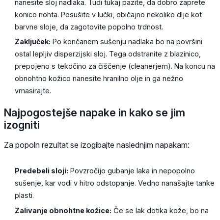
nanesite sloj nadlaka. Tudi tukaj pazite, da dobro zaprete
konico nohta. Posušite v lučki, običajno nekoliko dlje kot
barvne sloje, da zagotovite popolno trdnost.
Zaključek:
Po končanem sušenju nadlaka bo na površini
ostal lepljiv disperzijski sloj. Tega odstranite z blazinico,
prepojeno s tekočino za čiščenje (cleanerjem). Na koncu na
obnohtno kožico nanesite hranilno olje in ga nežno
vmasirajte.
Najpogostejše napake in kako se jim
izogniti
Za popoln rezultat se izogibajte naslednjim napakam:
Predebeli sloji:
Povzročijo gubanje laka in nepopolno
sušenje, kar vodi v hitro odstopanje. Vedno nanašajte tanke
plasti.
Zalivanje obnohtne kožice:
Če se lak dotika kože, bo na