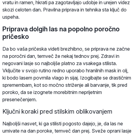
vratu in ramen, hkrati pa zagotavljajo udobje in urejen videz
skozi celoten dan. Pravilna priprava in tehnika sta ključ do
uspeha.
Priprava dolgih las na popolno poročno
pričesko
Da bo vaša pričeska videti brezhibno, se priprava ne začne
na poročni dan, temveč že nekaj tednov prej. Zdravi in
negovani lasje so najboljše platno za vsakega stilista.
Vključite v svojo rutino redno uporabo hranilnih mask in olj,
ki bodo lasem povrnila vlago in sijaj. Izogibajte se drastičnim
spremembam, kot so močno striženje ali barvanje, tik pred
poroko, da se izognete morebitnim neprijetnim
presenečenjem.
Ključni koraki pred stilskim oblikovanjem
Najboljši nasvet, ki ga stilisti pogosto dajejo, je, da las ne
umivate na dan poroke, temveč dan prej. Sveže oprani lasje