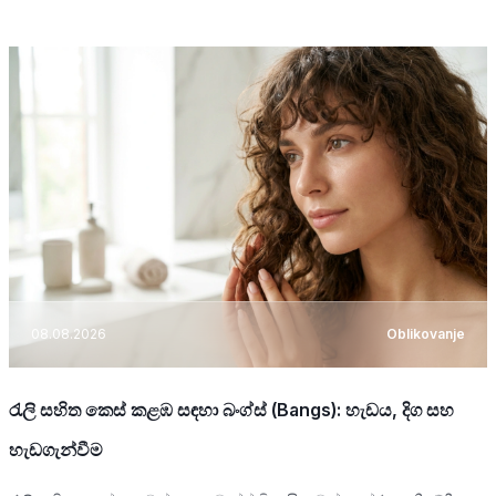
08.08.2026
Oblikovanje
රැලි සහිත කෙස් කළඹ සඳහා බංග්ස් (Bangs): හැඩය, දිග සහ
හැඩගැන්වීම