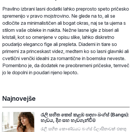
Pravilno izbrani lasni dodatki lahko preprosto speto pričesko
spremenijo v pravo mojstrovino. Ne glede na to, ali se
odločite za minimalističen ali bogat okras, naj se ta ujema s
stilom vaše obleke in nakita. Nežne lasne igle z biseri ali
kristali, kot so omenjene v opisu slike, lahko diskretno
poudarijo eleganco fige ali prepleta. Diademi in tiare so
primerni za princeskast videz, medtem ko so lasni glavniki ali
cvetlični venčki idealni za romantične in boemske neveste.
Pomembno je, da dodatek ne preobremeni pričeske, temveč
jo le dopolni in poudari njeno lepoto.
Najnovejše
රැලි සහිත කෙස් කළඹ සඳහා බංග්ස් (Bangs):
හැඩය, දිග සහ හැඩගැන්වීම
රැලි සහිත කොණ්ඩයට බංග්ස් විලාසිතාවක් එකතු