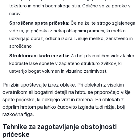
teksturo in pridih boemskega stila. Odlične so za poroke v
naravi.
Sproščena speta pričeska:
Če ne želite strogo zglajenega
videza, je pričeska z nekaj ohlapnimi prameni, ki mehko
uokvirjajo obraz, odlična izbira. Deluje mehko, ženstveno in
sproščeno.
Strukturirani kodri in zvitki:
Za bolj dramatičen videz lahko
kodraste lase spnete v zapleteno strukturo zvitkov, ki
ustvarijo bogat volumen in vizualno zanimivost.
Pri izbiri upoštevajte izrez obleke. Pri oblekah z visokim
ovratnikom ali bogatimi detajli na hrbtu se priporočajo višje
spete pričeske, ki odkrijejo vrat in ramena. Pri oblekah z
odprtim hrbtom pa lahko čudovito izgleda tudi nižja, bolj
razkošna figa.
Tehnike za zagotavljanje obstojnosti
pričeske