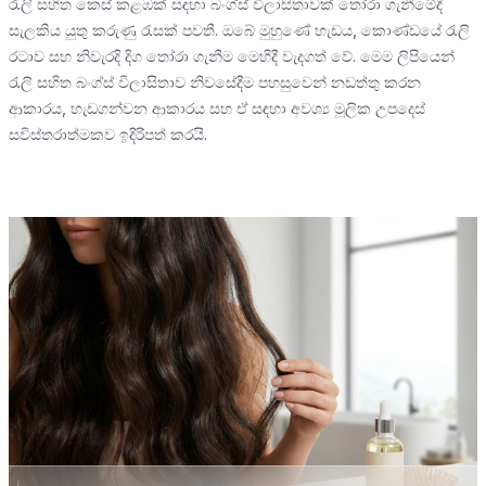
රැලි සහිත කෙස් කළඹක් සඳහා බංග්ස් විලාසිතාවක් තෝරා ගැනීමේදී
සැලකිය යුතු කරුණු රැසක් පවතී. ඔබේ මුහුණේ හැඩය, කොණ්ඩයේ රැලි
රටාව සහ නිවැරදි දිග තෝරා ගැනීම මෙහිදී වැදගත් වේ. මෙම ලිපියෙන්
රැලි සහිත බංග්ස් විලාසිතාව නිවසේදීම පහසුවෙන් නඩත්තු කරන
ආකාරය, හැඩගන්වන ආකාරය සහ ඒ සඳහා අවශ්‍ය මූලික උපදෙස්
සවිස්තරාත්මකව ඉදිරිපත් කරයි.