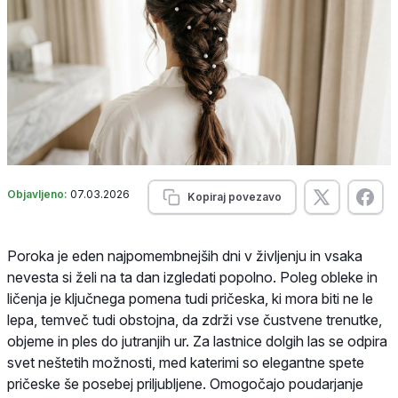
Objavljeno:
07.03.2026
Kopiraj povezavo
Poroka je eden najpomembnejših dni v življenju in vsaka
nevesta si želi na ta dan izgledati popolno. Poleg obleke in
ličenja je ključnega pomena tudi pričeska, ki mora biti ne le
lepa, temveč tudi obstojna, da zdrži vse čustvene trenutke,
objeme in ples do jutranjih ur. Za lastnice dolgih las se odpira
svet neštetih možnosti, med katerimi so elegantne spete
pričeske še posebej priljubljene. Omogočajo poudarjanje