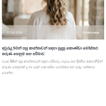
07.08.2026
Oblikovanje
අවුරුදු 50න් පසු කාන්තාවන් සඳහා සුදුසු කොණ්ඩා මෝස්තර:
තරුණ පෙනුම සහ පරිමාව
වයස 50න් පසු කාන්තාවන් සඳහා පරිමාව, හැඩය සහ දීප්තිය රැකගනිමින්
තරුණ පෙනුමක් ලබා දෙන කොණ්ඩා මෝස්තර සහ සරල සත්කාර
මෙන්න.