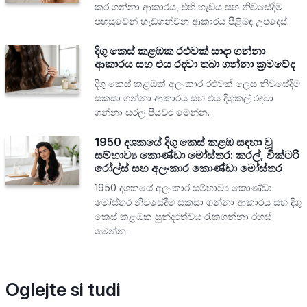
කර ගන්නා ආකාරය, එහි හැඩය සහ නිවසේදීම
පහසුවෙන් හැඩගන්වන ආකාරය පිළිබඳ උපදෙස්.
දිගු කෙස් කළඹක රළුවක් සාදා ගන්නා
ආකාරය සහ එය රඳවා තබා ගන්නා ක්‍රමවේද
දිගු කෙස් කළඹක් අලංකාර රළුවක් ලෙස නිවසේදීම
සකසා ගන්නා ආකාරය සහ එය දිගුකල් රඳවා
ගන්නා සරල පියවර මෙන්න.
1950 දශකයේ දිගු කෙස් කළඹ සඳහා වූ
සම්භාව්‍ය කොණ්ඩා මෝස්තර: කරල්, වික්ටරි
රෝල්ස් සහ අලංකාර කොණ්ඩා මෝස්තර
1950 දශකයේ අලංකාර සම්භාව්‍ය කොණ්ඩා
මෝස්තර නිවසේදීම සකසා ගන්නා ආකාරය සහ දිගු
කෙස් කළඹක සුන්දරත්වය රැකගන්නා රහස්
මෙන්න.
Oglejte si tudi