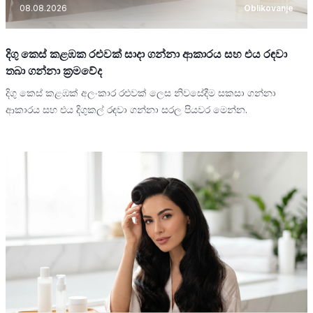
08.08.2026
Oblikovanje
දිගු කෙස් කළඹක රළුවක් සාදා ගන්නා ආකාරය සහ එය රඳවා
තබා ගන්නා ක්‍රමවේද
දිගු කෙස් කළඹක් අලංකාර රළුවක් ලෙස නිවසේදීම සකසා ගන්නා
ආකාරය සහ එය දිගුකල් රඳවා ගන්නා සරල පියවර මෙන්න.