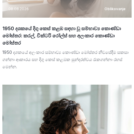
08.08.2026
Oblikovanje
1950 දශකයේ දිගු කෙස් කළඹ සඳහා වූ සම්භාව්‍ය කොණ්ඩා
මෝස්තර: කරල්, වික්ටරි රෝල්ස් සහ අලංකාර කොණ්ඩා
මෝස්තර
1950 දශකයේ අලංකාර සම්භාව්‍ය කොණ්ඩා මෝස්තර නිවසේදීම සකසා
ගන්නා ආකාරය සහ දිගු කෙස් කළඹක සුන්දරත්වය රැකගන්නා රහස්
මෙන්න.