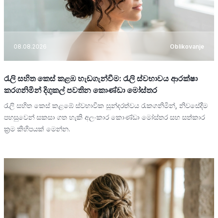
08.08.2026
Oblikovanje
රැලි සහිත කෙස් කළඹ හැඩගැන්වීම: රැලි ස්වභාවය ආරක්ෂා
කරගනිමින් දිගුකල් පවතින කොණ්ඩා මෝස්තර
රැලි සහිත කෙස් කළඹේ ස්වභාවික සුන්දරත්වය රැකගනිමින්, නිවසේදීම
පහසුවෙන් සකසා ගත හැකි අලංකාර කොණ්ඩා මෝස්තර සහ සත්කාර
ක්‍රම කිහිපයක් මෙන්න.