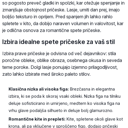
so pogosto preveč gladki in spolzki, kar otežuje spenjanje in
zmanjšuje obstojnost pričeske. Lasje, umiti dan prej, imajo
boljšo teksturo in oprijem. Pred spanjem jih lahko rahlo
spletete v kito, da dobijo naraven volumen in valovitost, kar
je odlična osnova za romantične spete pričeske.
Izbira idealne spete pričeske za vaš stil
Izbira prave pričeske je odvisna od več dejavnikov: stila
poročne obleke, oblike obraza, osebnega okusa in seveda
teme poroke. Dolgi lasje ponujajo izjemno prilagodljivost,
zato lahko izbirate med široko paleto stilov.
Klasična nizka ali visoka figa:
Brezčasna in elegantna
izbira, ki se poda k skoraj vsaki obleki. Nizka figa na tilniku
deluje sofisticirano in umirjeno, medtem ko visoka figa na
vrhu glave podaljša silhueto in deluje bolj glamurozno.
Romantične kite in prepleti:
Kite, spletene okoli glave kot
krona, ali pa vključene v sproščeno figo, dodajo pričeski