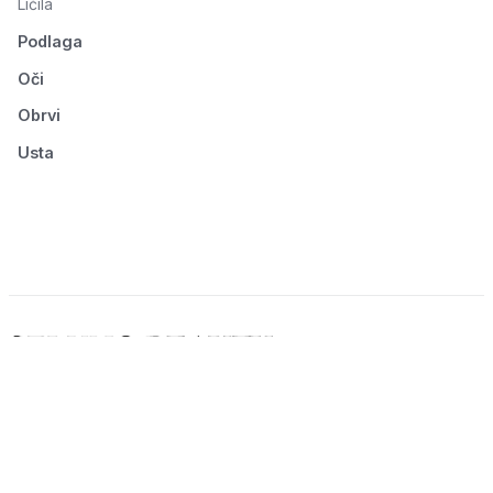
Ličila
Podlaga
Oči
Obrvi
Usta
© 2026 Seluno Beauty