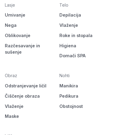
Lasje
Telo
Umivanje
Depilacija
Nega
Vlaženje
Oblikovanje
Roke in stopala
Razčesavanje in
Higiena
sušenje
Domači SPA
Obraz
Nohti
Odstranjevanje ličil
Manikira
Čiščenje obraza
Pedikura
Vlaženje
Obstojnost
Maske