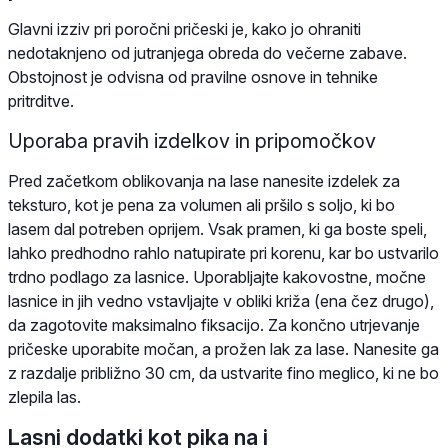
Glavni izziv pri poročni pričeski je, kako jo ohraniti
nedotaknjeno od jutranjega obreda do večerne zabave.
Obstojnost je odvisna od pravilne osnove in tehnike
pritrditve.
Uporaba pravih izdelkov in pripomočkov
Pred začetkom oblikovanja na lase nanesite izdelek za
teksturo, kot je pena za volumen ali pršilo s soljo, ki bo
lasem dal potreben oprijem. Vsak pramen, ki ga boste speli,
lahko predhodno rahlo natupirate pri korenu, kar bo ustvarilo
trdno podlago za lasnice. Uporabljajte kakovostne, močne
lasnice in jih vedno vstavljajte v obliki križa (ena čez drugo),
da zagotovite maksimalno fiksacijo. Za končno utrjevanje
pričeske uporabite močan, a prožen lak za lase. Nanesite ga
z razdalje približno 30 cm, da ustvarite fino meglico, ki ne bo
zlepila las.
Lasni dodatki kot pika na i