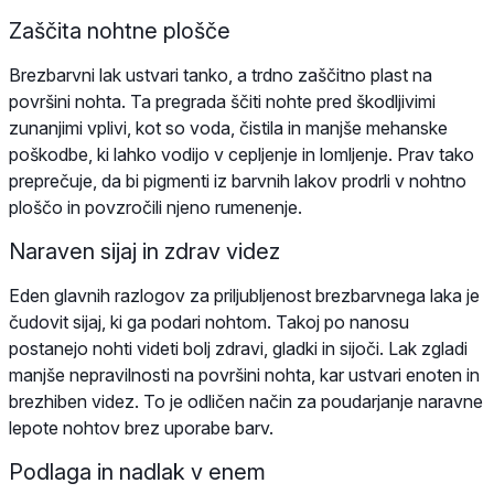
Zaščita nohtne plošče
Brezbarvni lak ustvari tanko, a trdno zaščitno plast na
površini nohta. Ta pregrada ščiti nohte pred škodljivimi
zunanjimi vplivi, kot so voda, čistila in manjše mehanske
poškodbe, ki lahko vodijo v cepljenje in lomljenje. Prav tako
preprečuje, da bi pigmenti iz barvnih lakov prodrli v nohtno
ploščo in povzročili njeno rumenenje.
Naraven sijaj in zdrav videz
Eden glavnih razlogov za priljubljenost brezbarvnega laka je
čudovit sijaj, ki ga podari nohtom. Takoj po nanosu
postanejo nohti videti bolj zdravi, gladki in sijoči. Lak zgladi
manjše nepravilnosti na površini nohta, kar ustvari enoten in
brezhiben videz. To je odličen način za poudarjanje naravne
lepote nohtov brez uporabe barv.
Podlaga in nadlak v enem