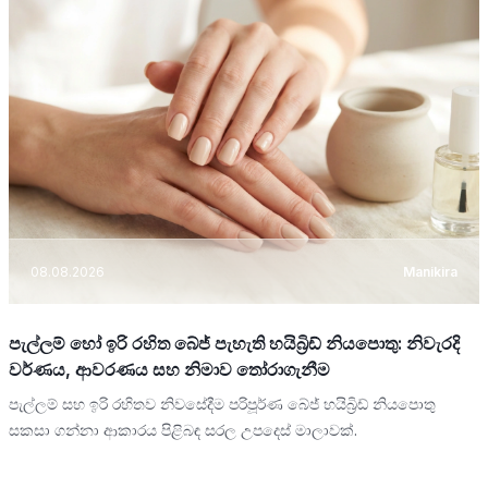
08.08.2026
Manikira
පැල්ලම් හෝ ඉරි රහිත බේජ් පැහැති හයිබ්‍රිඩ් නියපොතු: නිවැරදි
වර්ණය, ආවරණය සහ නිමාව තෝරාගැනීම
පැල්ලම් සහ ඉරි රහිතව නිවසේදීම පරිපූර්ණ බේජ් හයිබ්‍රිඩ් නියපොතු
සකසා ගන්නා ආකාරය පිළිබඳ සරල උපදෙස් මාලාවක්.