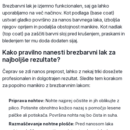
Brezbarvni lak je izjemno funkcionalen, saj ga lahko
uporabljamo na več načinov. Kot podlaga (base coat)
ustvari gladko površino za nanos barvnega laka, izboljša
njegov oprijem in podaljša obstojnost manikire. Kot nadlak
(top coat) pa zaščiti barvni sloj pred krušenjem, praskami in
bledenjem ter mu doda dodaten sijaj.
Kako pravilno nanesti brezbarvni lak za
najboljše rezultate?
Čeprav se zdi nanos preprost, lahko z nekaj triki dosežete
profesionalen in dolgotrajen rezultat. Sledite tem korakom
za popolno manikiro z brezbarvnim lakom:
Priprava nohtov:
Nohte najprej očistite in jih oblikujte z
pilico. Potisnite obnohtno kožico nazaj s pomočjo lesene
palčke ali potiskača. Površina nohta naj bo čista in suha.
Razmaščevanje nohtne plošče:
Pred nanosom laka