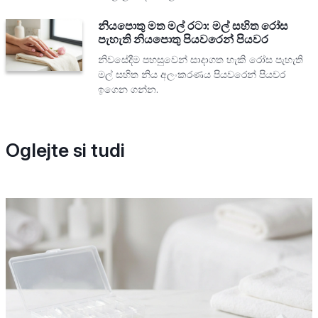
නියපොතු මත මල් රටා: මල් සහිත රෝස
පැහැති නියපොතු පියවරෙන් පියවර
නිවසේදීම පහසුවෙන් සාදාගත හැකි රෝස පැහැති
මල් සහිත නිය අලංකරණය පියවරෙන් පියවර
ඉගෙන ගන්න.
Oglejte si tudi