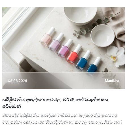
08.08.2026
Manikira
හයිබ්‍රිඩ් නිය ආලේපන: කට්ටල, වර්ණ තෝරාගැනීම සහ
පරිමාවන්
නිවසේදීම හයිබ්‍රිඩ් නිය ආලේපන භාවිතයෙන් අලංකාර නිය මෝස්තර
මවා ගන්නා ආකාරය සහ නිවැරදි වර්ණ හා කට්ටල තෝරාගැනීමේ රහස්