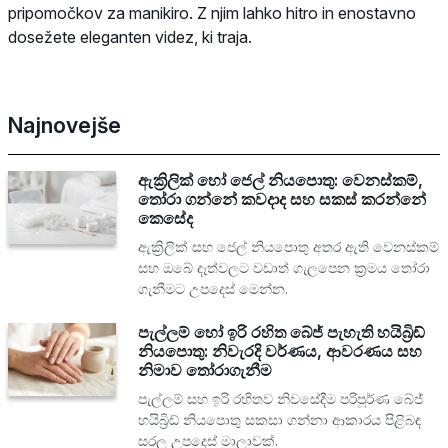
pripomočkov za manikiro. Z njim lahko hitro in enostavno
dosežete eleganten videz, ki traja.
Najnovejše
ඇක්‍රිලික් හෝ ජෙල් නියපොතු: වෙනස්කම්,
තෝරා ගන්නේ කවදාද සහ සකස් කරන්නේ
කෙසේද
ඇක්‍රිලික් සහ ජෙල් නියපොතු අතර ඇති වෙනස්කම්
සහ ඔබේ දෑත්වලට වඩාත් ගැලපෙන ක්‍රමය තෝරා
ගැනීමට උපදෙස් මෙන්න.
පැල්ලම් හෝ ඉරි රහිත බේජ් පැහැති හයිබ්‍රිඩ්
නියපොතු: නිවැරදි වර්ණය, ආවරණය සහ
නිමාව තෝරාගැනීම
පැල්ලම් සහ ඉරි රහිතව නිවසේදීම පරිපූර්ණ බේජ්
හයිබ්‍රිඩ් නියපොතු සකසා ගන්නා ආකාරය පිළිබඳ
සරල උපදෙස් මාලාවක්.