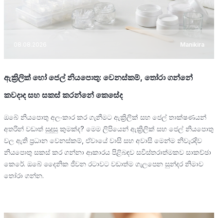
08.08.2026
Manikira
ඇක්‍රිලික් හෝ ජෙල් නියපොතු: වෙනස්කම්, තෝරා ගන්නේ
කවදාද සහ සකස් කරන්නේ කෙසේද
ඔබේ නියපොතු අලංකාර කර ගැනීමට ඇක්‍රිලික් සහ ජෙල් තාක්ෂණයන්
අතරින් වඩාත් සුදුසු කුමක්ද? මෙම ලිපියෙන් ඇක්‍රිලික් සහ ජෙල් නියපොතු
වල ඇති ප්‍රධාන වෙනස්කම්, ඒවායේ වාසි සහ අවාසි මෙන්ම නිවැරදිව
නියපොතු සකස් කර ගන්නා ආකාරය පිළිබඳව සවිස්තරාත්මකව සාකච්ඡා
කෙරේ. ඔබේ දෛනික ජීවන රටාවට වඩාත්ම ගැලපෙන සුන්දර නිමාව
තෝරා ගන්න.