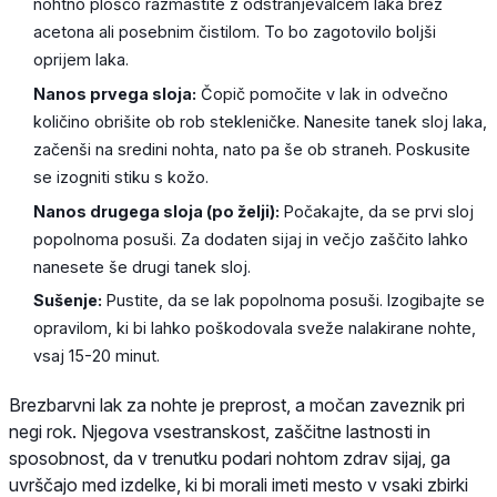
nohtno ploščo razmastite z odstranjevalcem laka brez
acetona ali posebnim čistilom. To bo zagotovilo boljši
oprijem laka.
Nanos prvega sloja:
Čopič pomočite v lak in odvečno
količino obrišite ob rob stekleničke. Nanesite tanek sloj laka,
začenši na sredini nohta, nato pa še ob straneh. Poskusite
se izogniti stiku s kožo.
Nanos drugega sloja (po želji):
Počakajte, da se prvi sloj
popolnoma posuši. Za dodaten sijaj in večjo zaščito lahko
nanesete še drugi tanek sloj.
Sušenje:
Pustite, da se lak popolnoma posuši. Izogibajte se
opravilom, ki bi lahko poškodovala sveže nalakirane nohte,
vsaj 15-20 minut.
Brezbarvni lak za nohte je preprost, a močan zaveznik pri
negi rok. Njegova vsestranskost, zaščitne lastnosti in
sposobnost, da v trenutku podari nohtom zdrav sijaj, ga
uvrščajo med izdelke, ki bi morali imeti mesto v vsaki zbirki