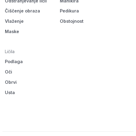
Odstranjevanje ličil
Manikira
Čiščenje obraza
Pedikura
Vlaženje
Obstojnost
Maske
Ličila
Podlaga
Oči
Obrvi
Usta