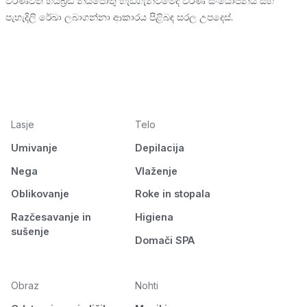
වර්ණවත් හයිබ්‍රිඩ් නියපොතු හැඩගැන්වීමේදී වර්ණ සංයෝජනය සහ
පැහැදිලි රේඛා ලබාගන්නා ආකාරය පිළිබඳ සරල උපදෙස්.
Lasje
Telo
Umivanje
Depilacija
Nega
Vlaženje
Oblikovanje
Roke in stopala
Razčesavanje in
Higiena
sušenje
Domači SPA
Obraz
Nohti