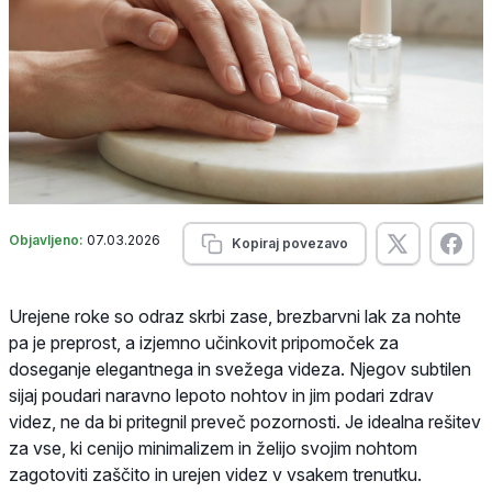
Objavljeno:
07.03.2026
Kopiraj povezavo
Urejene roke so odraz skrbi zase, brezbarvni lak za nohte
pa je preprost, a izjemno učinkovit pripomoček za
doseganje elegantnega in svežega videza. Njegov subtilen
sijaj poudari naravno lepoto nohtov in jim podari zdrav
videz, ne da bi pritegnil preveč pozornosti. Je idealna rešitev
za vse, ki cenijo minimalizem in želijo svojim nohtom
zagotoviti zaščito in urejen videz v vsakem trenutku.