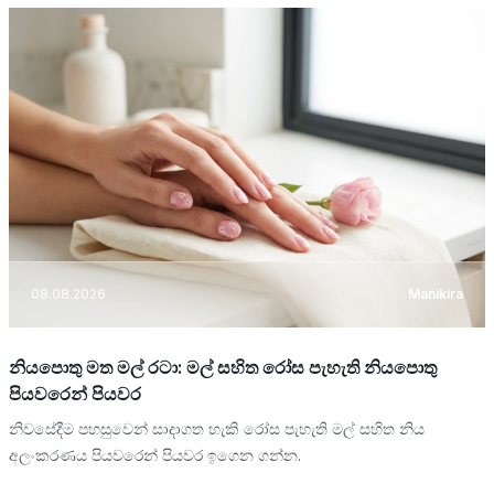
08.08.2026
Manikira
නියපොතු මත මල් රටා: මල් සහිත රෝස පැහැති නියපොතු
පියවරෙන් පියවර
නිවසේදීම පහසුවෙන් සාදාගත හැකි රෝස පැහැති මල් සහිත නිය
අලංකරණය පියවරෙන් පියවර ඉගෙන ගන්න.