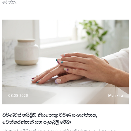
මෙන්න.
08.08.2026
Manikira
වර්ණවත් හයිබ්‍රිඩ් නියපොතු: වර්ණ සංයෝජනය,
වෙන්කරන්නන් සහ පැහැදිලි රේඛා