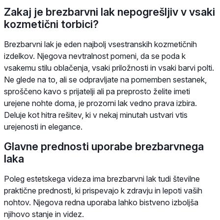
Zakaj je brezbarvni lak nepogrešljiv v vsaki
kozmetični torbici?
Brezbarvni lak je eden najbolj vsestranskih kozmetičnih
izdelkov. Njegova nevtralnost pomeni, da se poda k
vsakemu stilu oblačenja, vsaki priložnosti in vsaki barvi polti.
Ne glede na to, ali se odpravljate na pomemben sestanek,
sproščeno kavo s prijatelji ali pa preprosto želite imeti
urejene nohte doma, je prozorni lak vedno prava izbira.
Deluje kot hitra rešitev, ki v nekaj minutah ustvari vtis
urejenosti in elegance.
Glavne prednosti uporabe brezbarvnega
laka
Poleg estetskega videza ima brezbarvni lak tudi številne
praktične prednosti, ki prispevajo k zdravju in lepoti vaših
nohtov. Njegova redna uporaba lahko bistveno izboljša
njihovo stanje in videz.