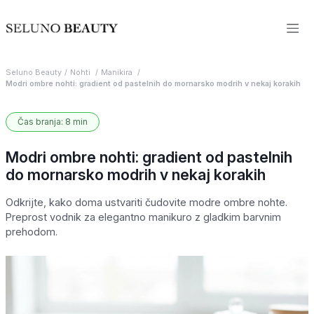
Seluno Beauty
Nohti
Manikira
Modri ombre nohti: gradient od pastelnih do mornarsko modrih v nekaj korakih
Čas branja: 8 min
Modri ombre nohti: gradient od pastelnih
do mornarsko modrih v nekaj korakih
Odkrijte, kako doma ustvariti čudovite modre ombre nohte.
Preprost vodnik za elegantno manikuro z gladkim barvnim
prehodom.