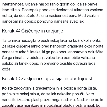
intenzivnost. Gibanje naj bo rahlo gor in dol, da se barve
lepo zlijejo. Postopek ponovite dvakrat ali trikrat na vsakem
nohtu, da dosežete želeno nasičenost barv. Med vsakim
nanosom na gobico ponovno nanesite svež lak.
Korak 4: Čiščenje in urejanje
Ta tehnika neizogibno pusti nekaj laka na koži okoli nohta.
Za lažje čiščenje lahko pred nanosom gradienta okoli nohta
nanesete tekoči lateks, ki ga po koncu enostavno odluščite.
Če ga nimate, v odstranjevalec laka pomočite vatirano
palčko ali tanek čopič in previdno očistite odvečni lak s
kože.
Korak 5: Zaključni sloj za sijaj in obstojnost
Ko ste zadovoljni z gradientom in je okolica nohta čista,
počakajte nekaj minut, da se lak nekoliko posuši. Nato
nanesite izdatno plast prozornega nadlaka. Nadlak ne bo le
zaščitil vaše manikure in ji podaljšal obstojnosti, ampak bo