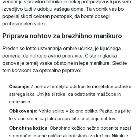
vendar je s pravilno tehniko in nekaj potrpežljivosti povsem
izvedljivo tudi v udobju vašega doma. Ta vodnik vas bo
popeljal skozi celoten postopek, da boste dosegli
profesionalen videz.
Priprava nohtov za brezhibno manikuro
Preden se lotite ustvarjanja ombre učinka, je ključnega
pomena, da nohte pravilno pripravite. Čista in gladka
osnova je temelj vsake obstojne in lepe manikure. Sledite
tem korakom za optimalno pripravo:
Čiščenje:
Z nohtov temeljito odstranite morebitne ostanke
starega laka. Umijte si roke, da odstranite maščobe in
umazanijo.
Oblikovanje:
Nohte spilite v želeno obliko. Pazite, da pilite
le v eno smer, saj tako preprečite cepljenje nohtov.
Obnohtna kožica:
Obnohtno kožico nežno potisnite nazaj
s pomočjo lesene palčke ali potiskača za kožico. Nikoli je