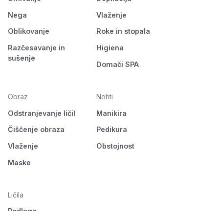
Nega
Vlaženje
Oblikovanje
Roke in stopala
Razčesavanje in
Higiena
sušenje
Domači SPA
Obraz
Nohti
Odstranjevanje ličil
Manikira
Čiščenje obraza
Pedikura
Vlaženje
Obstojnost
Maske
Ličila
Podlaga