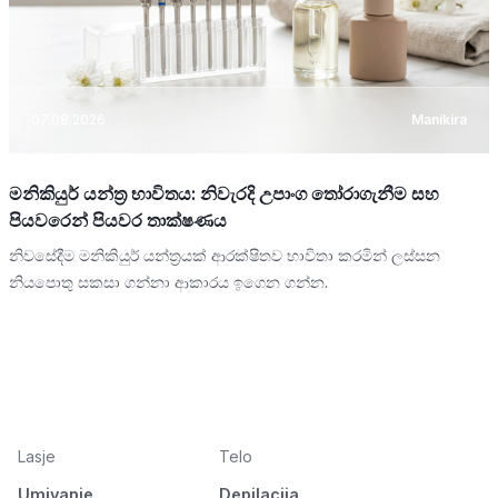
07.08.2026
Manikira
මනිකියුර් යන්ත්‍ර භාවිතය: නිවැරදි උපාංග තෝරාගැනීම සහ
පියවරෙන් පියවර තාක්ෂණය
නිවසේදීම මනිකියුර් යන්ත්‍රයක් ආරක්ෂිතව භාවිතා කරමින් ලස්සන
නියපොතු සකසා ගන්නා ආකාරය ඉගෙන ගන්න.
Lasje
Telo
Umivanje
Depilacija