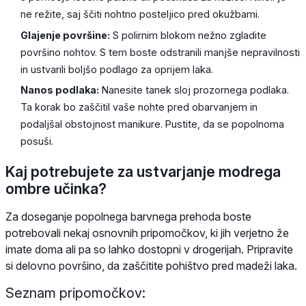
ne režite, saj ščiti nohtno posteljico pred okužbami.
Glajenje površine:
S polirnim blokom nežno zgladite
površino nohtov. S tem boste odstranili manjše nepravilnosti
in ustvarili boljšo podlago za oprijem laka.
Nanos podlaka:
Nanesite tanek sloj prozornega podlaka.
Ta korak bo zaščitil vaše nohte pred obarvanjem in
podaljšal obstojnost manikure. Pustite, da se popolnoma
posuši.
Kaj potrebujete za ustvarjanje modrega
ombre učinka?
Za doseganje popolnega barvnega prehoda boste
potrebovali nekaj osnovnih pripomočkov, ki jih verjetno že
imate doma ali pa so lahko dostopni v drogerijah. Pripravite
si delovno površino, da zaščitite pohištvo pred madeži laka.
Seznam pripomočkov: