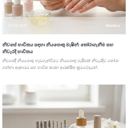
07.08.2026
Manikira
නිවසේ භාවිතය සඳහා නියපොතු මැෂින්: තෝරාගැනීම සහ
නිවැරදි භාවිතය
නිවසේදී නියපොතු හැඩගැන්වීමට නියපොතු මැෂිමක් නිවැරදිව තෝරා
ගන්නා ආකාරය සහ භාවිත කරන ආරක්ෂිත ක්‍රමවේදයන්.