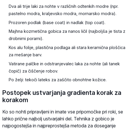
Dva ali trije laki za nohte v različnih odtenkih modre (npr.
pastelno modra, kraljevsko modra, mornarsko modra).
Prozoren podlak (base coat) in nadlak (top coat).
Majhna kozmetična gobica za nanos ličil (najboljša je tista z
drobnimi porami).
Kos alu folije, plastična podlaga ali stara keramična ploščica
za mešanje barv.
Vatirane palčke in odstranjevalec laka za nohte (ali tanek
čopič) za čiščenje robov.
Po želji: tekoči lateks za zaščito obnohtne kožice.
Postopek ustvarjanja gradienta korak za
korakom
Ko so nohti pripravljeni in imate vse pripomočke pri roki, se
lahko prične najbolj ustvarjalni del. Tehnika z gobico je
najpogostejša in najpreprostejša metoda za doseganje