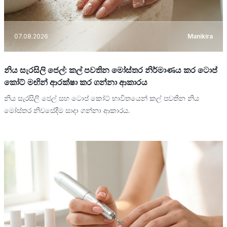
07.08.2026
Manikira
නිය සැරසිලි ජෙල්: කල් පවතින මෝස්තර නිර්මාණය කර ටොප්
කෝට් මඟින් ආරක්ෂා කර ගන්නා ආකාරය
නිය සැරසිලි ජෙල් සහ ටොප් කෝට් භාවිතයෙන් කල් පවතින නිය
මෝස්තර නිවසේදීම සාදා ගන්නා ආකාරය.