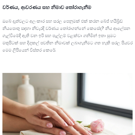
වර්ණය, ආවරණය සහ නිමාව තෝරාගැනීම
ඔබේ දෑත්වලට අලංකාර සහ සරල පෙනුමක් එක් කරන බේජ් හයිබ්‍රිඩ්
නියපොතු සඳහා නිවැරදි වර්ණය තෝරාගන්නේ කෙසේද? නිය ආලේපන
ගැල්වීමේදී ඇති වන ඉරි සහ පැල්ලම් වළක්වා ගනිමින් ඉතා සුමට
මතුපිටක් සහ දිගුකල් පවතින නිමාවක් ලබාගැනීමට ගත හැකි සරල පියවර
මෙම ලිපියෙන් විස්තර කෙරේ.