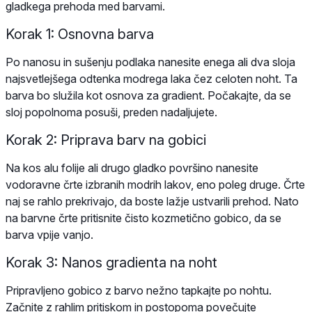
gladkega prehoda med barvami.
Korak 1: Osnovna barva
Po nanosu in sušenju podlaka nanesite enega ali dva sloja
najsvetlejšega odtenka modrega laka čez celoten noht. Ta
barva bo služila kot osnova za gradient. Počakajte, da se
sloj popolnoma posuši, preden nadaljujete.
Korak 2: Priprava barv na gobici
Na kos alu folije ali drugo gladko površino nanesite
vodoravne črte izbranih modrih lakov, eno poleg druge. Črte
naj se rahlo prekrivajo, da boste lažje ustvarili prehod. Nato
na barvne črte pritisnite čisto kozmetično gobico, da se
barva vpije vanjo.
Korak 3: Nanos gradienta na noht
Pripravljeno gobico z barvo nežno tapkajte po nohtu.
Začnite z rahlim pritiskom in postopoma povečujte