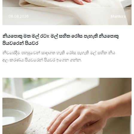
08.08.2026
Manikira
නියපොතු මත මල් රටා: මල් සහිත රෝස පැහැති නියපොතු
පියවරෙන් පියවර
නිවසේදීම පහසුවෙන් සාදාගත හැකි රෝස පැහැති මල් සහිත නිය
අලංකරණය පියවරෙන් පියවර ඉගෙන ගන්න.