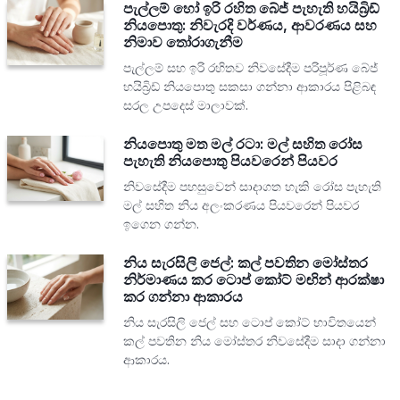
පැල්ලම් හෝ ඉරි රහිත බේජ් පැහැති හයිබ්‍රිඩ්
නියපොතු: නිවැරදි වර්ණය, ආවරණය සහ
නිමාව තෝරාගැනීම
පැල්ලම් සහ ඉරි රහිතව නිවසේදීම පරිපූර්ණ බේජ්
හයිබ්‍රිඩ් නියපොතු සකසා ගන්නා ආකාරය පිළිබඳ
සරල උපදෙස් මාලාවක්.
නියපොතු මත මල් රටා: මල් සහිත රෝස
පැහැති නියපොතු පියවරෙන් පියවර
නිවසේදීම පහසුවෙන් සාදාගත හැකි රෝස පැහැති
මල් සහිත නිය අලංකරණය පියවරෙන් පියවර
ඉගෙන ගන්න.
නිය සැරසිලි ජෙල්: කල් පවතින මෝස්තර
නිර්මාණය කර ටොප් කෝට් මඟින් ආරක්ෂා
කර ගන්නා ආකාරය
නිය සැරසිලි ජෙල් සහ ටොප් කෝට් භාවිතයෙන්
කල් පවතින නිය මෝස්තර නිවසේදීම සාදා ගන්නා
ආකාරය.