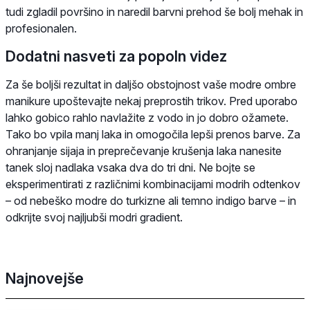
tudi zgladil površino in naredil barvni prehod še bolj mehak in
profesionalen.
Dodatni nasveti za popoln videz
Za še boljši rezultat in daljšo obstojnost vaše modre ombre
manikure upoštevajte nekaj preprostih trikov. Pred uporabo
lahko gobico rahlo navlažite z vodo in jo dobro ožamete.
Tako bo vpila manj laka in omogočila lepši prenos barve. Za
ohranjanje sijaja in preprečevanje krušenja laka nanesite
tanek sloj nadlaka vsaka dva do tri dni. Ne bojte se
eksperimentirati z različnimi kombinacijami modrih odtenkov
– od nebeško modre do turkizne ali temno indigo barve – in
odkrijte svoj najljubši modri gradient.
Najnovejše