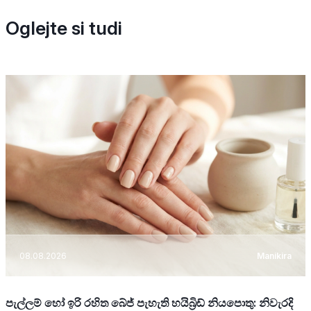
Oglejte si tudi
08.08.2026
Manikira
පැල්ලම් හෝ ඉරි රහිත බේජ් පැහැති හයිබ්‍රිඩ් නියපොතු: නිවැරදි