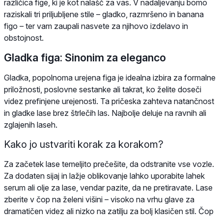
različica fige, ki je kot nalašč za vas. V nadaljevanju bomo
raziskali tri priljubljene stile – gladko, razmršeno in banana
figo – ter vam zaupali nasvete za njihovo izdelavo in
obstojnost.
Gladka figa: Sinonim za eleganco
Gladka, popolnoma urejena figa je idealna izbira za formalne
priložnosti, poslovne sestanke ali takrat, ko želite doseči
videz prefinjene urejenosti. Ta pričeska zahteva natančnost
in gladke lase brez štrlečih las. Najbolje deluje na ravnih ali
zglajenih laseh.
Kako jo ustvariti korak za korakom?
Za začetek lase temeljito prečešite, da odstranite vse vozle.
Za dodaten sijaj in lažje oblikovanje lahko uporabite lahek
serum ali olje za lase, vendar pazite, da ne pretiravate. Lase
zberite v čop na želeni višini – visoko na vrhu glave za
dramatičen videz ali nizko na zatilju za bolj klasičen stil. Čop