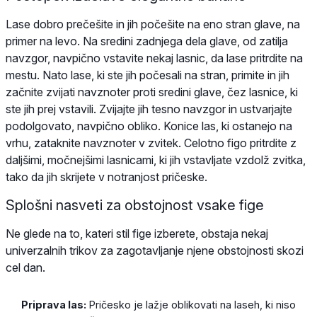
Lase dobro prečešite in jih počešite na eno stran glave, na
primer na levo. Na sredini zadnjega dela glave, od zatilja
navzgor, navpično vstavite nekaj lasnic, da lase pritrdite na
mestu. Nato lase, ki ste jih počesali na stran, primite in jih
začnite zvijati navznoter proti sredini glave, čez lasnice, ki
ste jih prej vstavili. Zvijajte jih tesno navzgor in ustvarjajte
podolgovato, navpično obliko. Konice las, ki ostanejo na
vrhu, zataknite navznoter v zvitek. Celotno figo pritrdite z
daljšimi, močnejšimi lasnicami, ki jih vstavljate vzdolž zvitka,
tako da jih skrijete v notranjost pričeske.
Splošni nasveti za obstojnost vsake fige
Ne glede na to, kateri stil fige izberete, obstaja nekaj
univerzalnih trikov za zagotavljanje njene obstojnosti skozi
cel dan.
Priprava las:
Pričesko je lažje oblikovati na laseh, ki niso