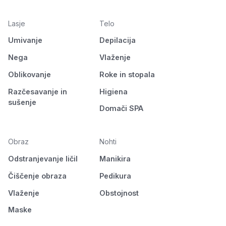
Lasje
Telo
Umivanje
Depilacija
Nega
Vlaženje
Oblikovanje
Roke in stopala
Razčesavanje in
Higiena
sušenje
Domači SPA
Obraz
Nohti
Odstranjevanje ličil
Manikira
Čiščenje obraza
Pedikura
Vlaženje
Obstojnost
Maske