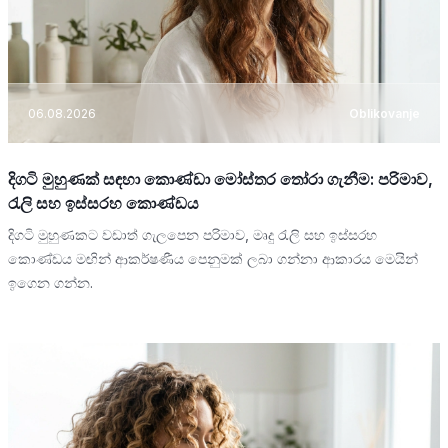
06.08.2026
Oblikovanje
දිගටි මුහුණක් සඳහා කොණ්ඩා මෝස්තර තෝරා ගැනීම: පරිමාව,
රැලි සහ ඉස්සරහ කොණ්ඩය
දිගටි මුහුණකට වඩාත් ගැලපෙන පරිමාව, මෘදු රැලි සහ ඉස්සරහ
කොණ්ඩය මඟින් ආකර්ෂණීය පෙනුමක් ලබා ගන්නා ආකාරය මෙයින්
ඉගෙන ගන්න.