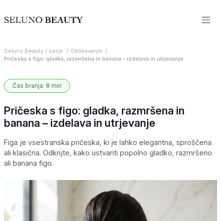
Seluno Beauty
Lasje
Oblikovanje
Pričeska s figo: gladka, razmršena in banana – izdelava in utrjevanje
Čas branja: 8 min
Pričeska s figo: gladka, razmršena in
banana – izdelava in utrjevanje
Figa je vsestranska pričeska, ki je lahko elegantna, sproščena
ali klasična. Odkrijte, kako ustvariti popolno gladko, razmršeno
ali banana figo.