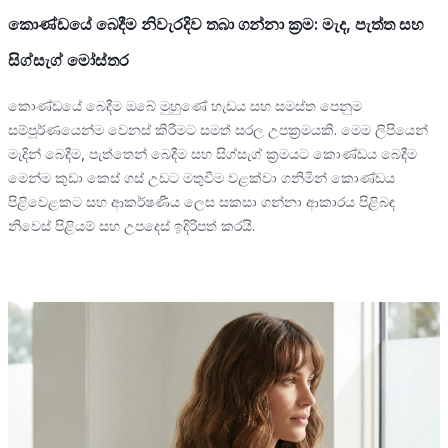
කොණ්ඩයේ බෙදීම නිවැරදිව තබා ගන්නා ක්‍රම: මැද, පැත්ත සහ
සිග්සැග් මෝස්තර
කොණ්ඩයේ බෙදීම ඔබේ මුහුණේ හැඩය සහ සමස්ත පෙනුම
සම්පූර්ණයෙන්ම වෙනස් කිරීමට සමත් සරල උපක්‍රමයකි. මෙම ලිපියෙන්
මැදින් බෙදීම, පැත්තෙන් බෙදීම සහ සිග්සැග් ක්‍රමයට කොණ්ඩය බෙදීම
මෙන්ම කුඩා කෙස් ගස් උඩට මතුවීම වළක්වා ගනිමින් කොණ්ඩය
පිළිවෙළකට සහ ආකර්ෂණීය ලෙස සකසා ගන්නා ආකාරය පිළිබඳ
නිවෙස් පිළියම් සහ උපදෙස් ඉදිරිපත් කරයි.