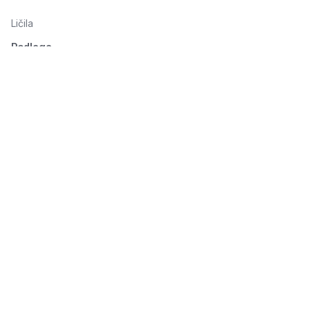
Ličila
Podlaga
Oči
Obrvi
Usta
© 2026 Seluno Beauty