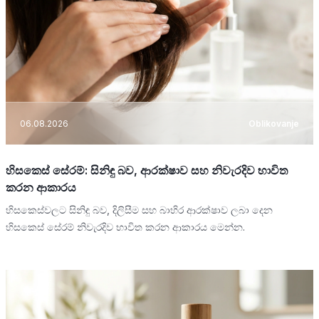
06.08.2026
Oblikovanje
හිසකෙස් සේරම්: සිනිඳු බව, ආරක්ෂාව සහ නිවැරදිව භාවිත
කරන ආකාරය
හිසකෙස්වලට සිනිඳු බව, දිලිසීම සහ බාහිර ආරක්ෂාව ලබා දෙන
හිසකෙස් සේරම් නිවැරදිව භාවිත කරන ආකාරය මෙන්න.