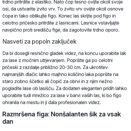
trdno pritrdite z elastiko. Nato čop tesno ovijte okoli svoje
osi, da ustvarite zvito vrv. To zvito vrv ovijte okoli osnove
čopa in tako oblikujte figo. Konec las skrijte pod figo in
celotno pričesko pritrdite z lasnicami. Lasnice vstavljajte
navpično proti središču fige, da zagotovite trdno oporo.
Nasveti za popoln zaključek
Da bi dosegli resnično gladek videz, na koncu uporabite lak
za lase z močnim utrjevanjem. Popršite ga po celotni
pričeski z razdalje približno 20-30 cm. Za ukrotitev
najmanjših dlačic lahko majhno količino laka popršite na
staro zobno ščetko ali čopič za obrvi in z njim nežno
pogladite lase ob lasišču. Za dodaten eleganten pridih lahko
uporabite tudi mrežico za lase v barvi vaših las, ki bo figo
ohranila na mestu in ji dala profesionalen videz.
Razmršena figa: Nonšalanten šik za vsak
dan