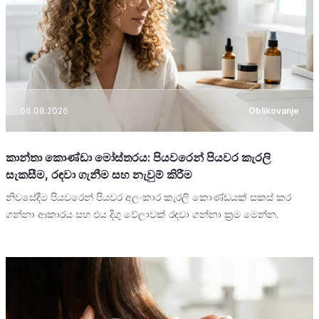
06.08.2026
Oblikovanje
කාන්තා කොණ්ඩා මෝස්තරය: පියවරෙන් පියවර කැරලි
සැකසීම, රඳවා ගැනීම සහ නැවුම් කිරීම
නිවසේදීම පියවරෙන් පියවර අලංකාර කැරලි කොණ්ඩයක් සකස් කර
ගන්නා ආකාරය සහ එය දිගු වේලාවක් රඳවා ගන්නා ක්‍රම මෙන්න.