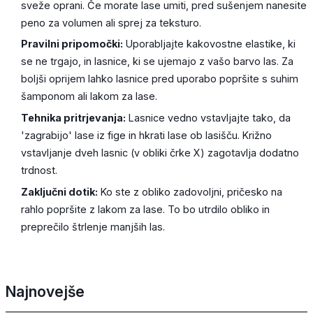
sveže oprani. Če morate lase umiti, pred sušenjem nanesite
peno za volumen ali sprej za teksturo.
Pravilni pripomočki:
Uporabljajte kakovostne elastike, ki
se ne trgajo, in lasnice, ki se ujemajo z vašo barvo las. Za
boljši oprijem lahko lasnice pred uporabo popršite s suhim
šamponom ali lakom za lase.
Tehnika pritrjevanja:
Lasnice vedno vstavljajte tako, da
'zagrabijo' lase iz fige in hkrati lase ob lasišču. Križno
vstavljanje dveh lasnic (v obliki črke X) zagotavlja dodatno
trdnost.
Zaključni dotik:
Ko ste z obliko zadovoljni, pričesko na
rahlo popršite z lakom za lase. To bo utrdilo obliko in
preprečilo štrlenje manjših las.
Najnovejše