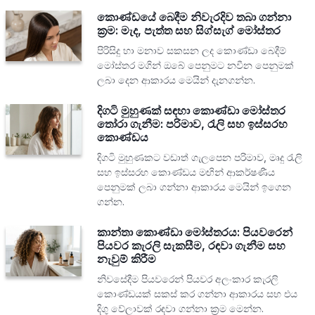
කොණ්ඩයේ බෙදීම නිවැරදිව තබා ගන්නා
ක්‍රම: මැද, පැත්ත සහ සිග්සැග් මෝස්තර
පිරිසිදු හා මනාව සකසන ලද කොණ්ඩා බෙදීම්
මෝස්තර මගින් ඔබේ පෙනුමට නවීන පෙනුමක්
ලබා දෙන ආකාරය මෙයින් දැනගන්න.
දිගටි මුහුණක් සඳහා කොණ්ඩා මෝස්තර
තෝරා ගැනීම: පරිමාව, රැලි සහ ඉස්සරහ
කොණ්ඩය
දිගටි මුහුණකට වඩාත් ගැලපෙන පරිමාව, මෘදු රැලි
සහ ඉස්සරහ කොණ්ඩය මඟින් ආකර්ෂණීය
පෙනුමක් ලබා ගන්නා ආකාරය මෙයින් ඉගෙන
ගන්න.
කාන්තා කොණ්ඩා මෝස්තරය: පියවරෙන්
පියවර කැරලි සැකසීම, රඳවා ගැනීම සහ
නැවුම් කිරීම
නිවසේදීම පියවරෙන් පියවර අලංකාර කැරලි
කොණ්ඩයක් සකස් කර ගන්නා ආකාරය සහ එය
දිගු වේලාවක් රඳවා ගන්නා ක්‍රම මෙන්න.