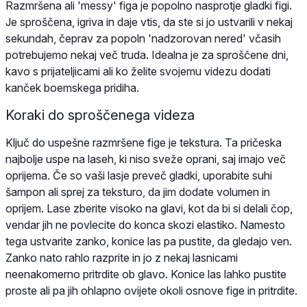
Razmršena ali 'messy' figa je popolno nasprotje gladki figi.
Je sproščena, igriva in daje vtis, da ste si jo ustvarili v nekaj
sekundah, čeprav za popoln 'nadzorovan nered' včasih
potrebujemo nekaj več truda. Idealna je za sproščene dni,
kavo s prijateljicami ali ko želite svojemu videzu dodati
kanček boemskega pridiha.
Koraki do sproščenega videza
Ključ do uspešne razmršene fige je tekstura. Ta pričeska
najbolje uspe na laseh, ki niso sveže oprani, saj imajo več
oprijema. Če so vaši lasje preveč gladki, uporabite suhi
šampon ali sprej za teksturo, da jim dodate volumen in
oprijem. Lase zberite visoko na glavi, kot da bi si delali čop,
vendar jih ne povlecite do konca skozi elastiko. Namesto
tega ustvarite zanko, konice las pa pustite, da gledajo ven.
Zanko nato rahlo razprite in jo z nekaj lasnicami
neenakomerno pritrdite ob glavo. Konice las lahko pustite
proste ali pa jih ohlapno ovijete okoli osnove fige in pritrdite.