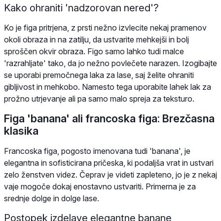
Kako ohraniti 'nadzorovan nered'?
Ko je figa pritrjena, z prsti nežno izvlecite nekaj pramenov
okoli obraza in na zatilju, da ustvarite mehkejši in bolj
sproščen okvir obraza. Figo samo lahko tudi malce
'razrahljate' tako, da jo nežno povlečete narazen. Izogibajte
se uporabi premočnega laka za lase, saj želite ohraniti
gibljivost in mehkobo. Namesto tega uporabite lahek lak za
prožno utrjevanje ali pa samo malo spreja za teksturo.
Figa 'banana' ali francoska figa: Brezčasna
klasika
Francoska figa, pogosto imenovana tudi 'banana', je
elegantna in sofisticirana pričeska, ki podaljša vrat in ustvari
zelo ženstven videz. Čeprav je videti zapleteno, jo je z nekaj
vaje mogoče dokaj enostavno ustvariti. Primerna je za
srednje dolge in dolge lase.
Postopek izdelave elegantne banane