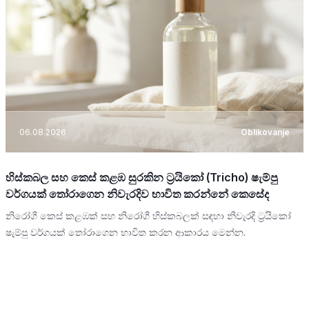
06.08.2026
Oblikovanje
හිස්කබල සහ කෙස් කළඹ සුරකින ට්‍රයිකෝ (Tricho) ෂැම්පු
වර්ගයක් තෝරාගෙන නිවැරදිව භාවිත කරන්නේ කෙසේද
නිරෝගී කෙස් කළඹක් සහ නිරෝගී හිස්කබලක් සඳහා නිවැරදි ට්‍රයිකෝ
ෂැම්පු වර්ගයක් තෝරාගෙන භාවිත කරන ආකාරය මෙන්න.