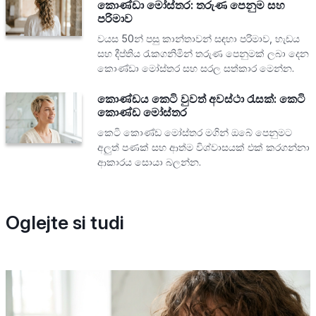
කොණ්ඩා මෝස්තර: තරුණ පෙනුම සහ
පරිමාව
වයස 50න් පසු කාන්තාවන් සඳහා පරිමාව, හැඩය
සහ දීප්තිය රැකගනිමින් තරුණ පෙනුමක් ලබා දෙන
කොණ්ඩා මෝස්තර සහ සරල සත්කාර මෙන්න.
කොණ්ඩය කෙටි වුවත් අවස්ථා රැසක්: කෙටි
කොණ්ඩ මෝස්තර
කෙටි කොණ්ඩ මෝස්තර මගින් ඔබේ පෙනුමට
අලුත් පණක් සහ ආත්ම විශ්වාසයක් එක් කරගන්නා
ආකාරය සොයා බලන්න.
Oglejte si tudi