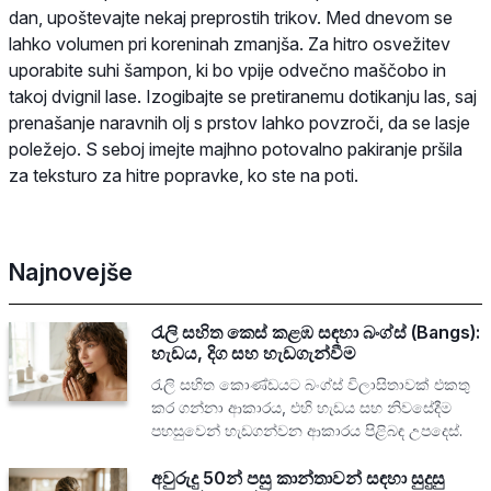
dan, upoštevajte nekaj preprostih trikov. Med dnevom se
lahko volumen pri koreninah zmanjša. Za hitro osvežitev
uporabite suhi šampon, ki bo vpije odvečno maščobo in
takoj dvignil lase. Izogibajte se pretiranemu dotikanju las, saj
prenašanje naravnih olj s prstov lahko povzroči, da se lasje
poležejo. S seboj imejte majhno potovalno pakiranje pršila
za teksturo za hitre popravke, ko ste na poti.
Najnovejše
රැලි සහිත කෙස් කළඹ සඳහා බංග්ස් (Bangs):
හැඩය, දිග සහ හැඩගැන්වීම
රැලි සහිත කොණ්ඩයට බංග්ස් විලාසිතාවක් එකතු
කර ගන්නා ආකාරය, එහි හැඩය සහ නිවසේදීම
පහසුවෙන් හැඩගන්වන ආකාරය පිළිබඳ උපදෙස්.
අවුරුදු 50න් පසු කාන්තාවන් සඳහා සුදුසු