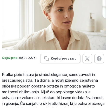
Objavljeno:
09.03.2026
Kopiraj povezavo
Kratka pixie frizura je simbol elegance, samozavesti in
brezčasnega stila. Ta drzna, a hkrati izjemno ženstvena
pričeska poudari obrazne poteze in omogoča nešteto
možnosti oblikovanja. Ključ do popolnega videza je
ustvarjanje volumna in teksture, ki lasem dodata živahnost
in gibanje. Če sanjate o šik kratki frizuri, ki je polna zračnega