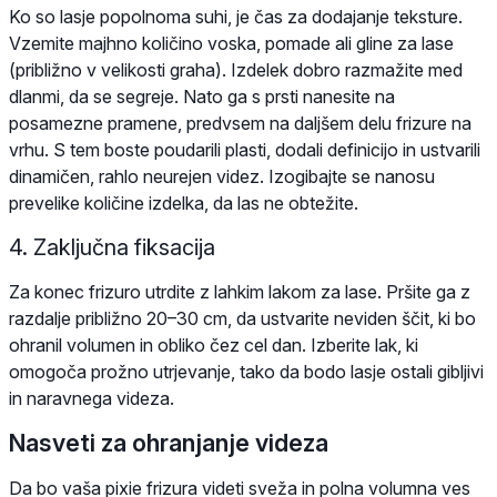
Ko so lasje popolnoma suhi, je čas za dodajanje teksture.
Vzemite majhno količino voska, pomade ali gline za lase
(približno v velikosti graha). Izdelek dobro razmažite med
dlanmi, da se segreje. Nato ga s prsti nanesite na
posamezne pramene, predvsem na daljšem delu frizure na
vrhu. S tem boste poudarili plasti, dodali definicijo in ustvarili
dinamičen, rahlo neurejen videz. Izogibajte se nanosu
prevelike količine izdelka, da las ne obtežite.
4. Zaključna fiksacija
Za konec frizuro utrdite z lahkim lakom za lase. Pršite ga z
razdalje približno 20–30 cm, da ustvarite neviden ščit, ki bo
ohranil volumen in obliko čez cel dan. Izberite lak, ki
omogoča prožno utrjevanje, tako da bodo lasje ostali gibljivi
in naravnega videza.
Nasveti za ohranjanje videza
Da bo vaša pixie frizura videti sveža in polna volumna ves