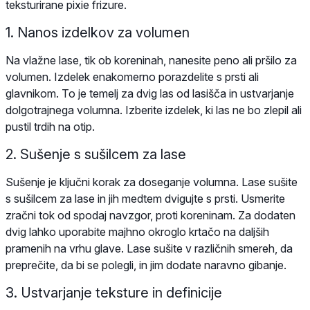
teksturirane pixie frizure.
1. Nanos izdelkov za volumen
Na vlažne lase, tik ob koreninah, nanesite peno ali pršilo za
volumen. Izdelek enakomerno porazdelite s prsti ali
glavnikom. To je temelj za dvig las od lasišča in ustvarjanje
dolgotrajnega volumna. Izberite izdelek, ki las ne bo zlepil ali
pustil trdih na otip.
2. Sušenje s sušilcem za lase
Sušenje je ključni korak za doseganje volumna. Lase sušite
s sušilcem za lase in jih medtem dvigujte s prsti. Usmerite
zračni tok od spodaj navzgor, proti koreninam. Za dodaten
dvig lahko uporabite majhno okroglo krtačo na daljših
pramenih na vrhu glave. Lase sušite v različnih smereh, da
preprečite, da bi se polegli, in jim dodate naravno gibanje.
3. Ustvarjanje teksture in definicije