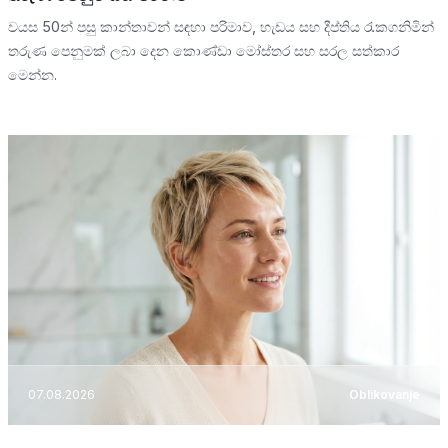
වයස 50න් පසු කාන්තාවන් සඳහා පරිමාව, හැඩය සහ දීප්තිය රැකගනිමින්
තරුණ පෙනුමක් ලබා දෙන කොණ්ඩා මෝස්තර සහ සරල සත්කාර
මෙන්න.
07.08.2026
Oblikovanje