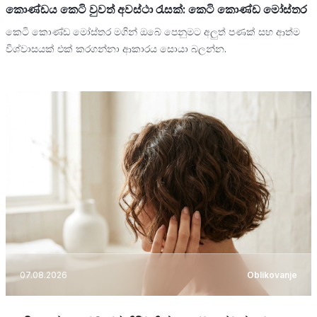
කොණ්ඩය කෙටි වුවත් අවස්ථා රැසක්: කෙටි කොණ්ඩ මෝස්තර
කෙටි කොණ්ඩ මෝස්තර මගින් ඔබේ පෙනුමට අලුත් පණක් සහ ආත්ම
විශ්වාසයක් එක් කරගන්නා ආකාරය සොයා බලන්න.
07.08.2026
Oblikovanje