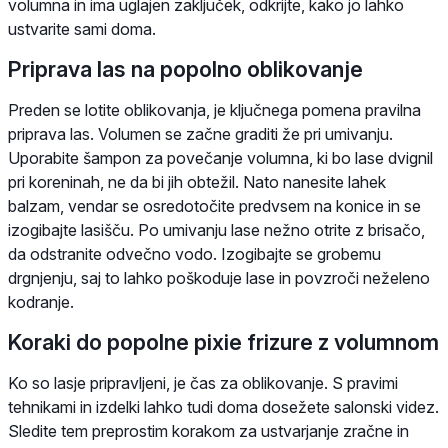
volumna in ima uglajen zaključek, odkrijte, kako jo lahko
ustvarite sami doma.
Priprava las na popolno oblikovanje
Preden se lotite oblikovanja, je ključnega pomena pravilna
priprava las. Volumen se začne graditi že pri umivanju.
Uporabite šampon za povečanje volumna, ki bo lase dvignil
pri koreninah, ne da bi jih obtežil. Nato nanesite lahek
balzam, vendar se osredotočite predvsem na konice in se
izogibajte lasišču. Po umivanju lase nežno otrite z brisačo,
da odstranite odvečno vodo. Izogibajte se grobemu
drgnjenju, saj to lahko poškoduje lase in povzroči neželeno
kodranje.
Koraki do popolne pixie frizure z volumnom
Ko so lasje pripravljeni, je čas za oblikovanje. S pravimi
tehnikami in izdelki lahko tudi doma dosežete salonski videz.
Sledite tem preprostim korakom za ustvarjanje zračne in