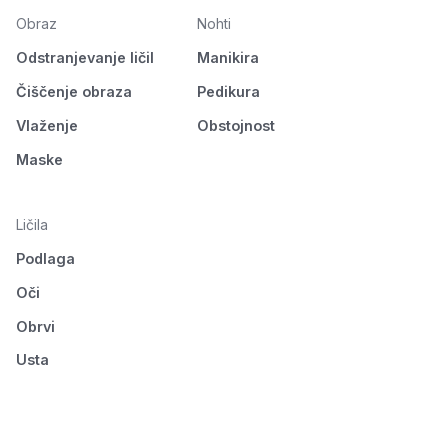
Obraz
Nohti
Odstranjevanje ličil
Manikira
Čiščenje obraza
Pedikura
Vlaženje
Obstojnost
Maske
Ličila
Podlaga
Oči
Obrvi
Usta