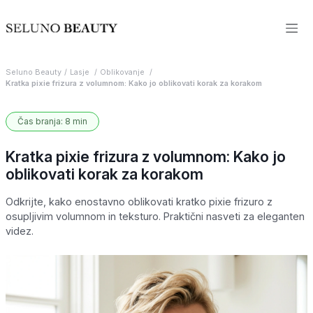
Seluno Beauty
Lasje
Oblikovanje
Kratka pixie frizura z volumnom: Kako jo oblikovati korak za korakom
Čas branja: 8 min
Kratka pixie frizura z volumnom: Kako jo
oblikovati korak za korakom
Odkrijte, kako enostavno oblikovati kratko pixie frizuro z
osupljivim volumnom in teksturo. Praktični nasveti za eleganten
videz.