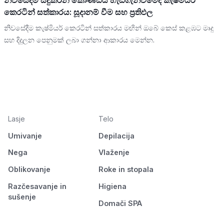
නිවසේදීම සිදුකරන කොණ්ඩය හැඩගැන්වීමේදී කැෂ්මියර්
කෙරටින් සත්කාරය: සූදානම් වීම සහ ප්‍රතිඵල
නිවසේදීම කැෂ්මියර් කෙරටින් සත්කාරය මඟින් ඔබේ කෙස් කළඹට මෘදු
සහ දිදුලන පෙනුමක් ලබා ගන්නා ආකාරය මෙන්න.
Lasje
Telo
Umivanje
Depilacija
Nega
Vlaženje
Oblikovanje
Roke in stopala
Razčesavanje in
Higiena
sušenje
Domači SPA