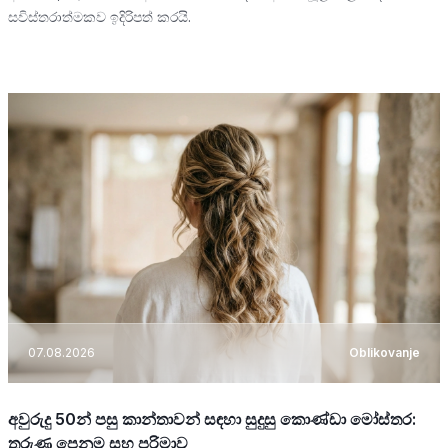
සවිස්තරාත්මකව ඉදිරිපත් කරයි.
07.08.2026
Oblikovanje
අවුරුදු 50න් පසු කාන්තාවන් සඳහා සුදුසු කොණ්ඩා මෝස්තර:
තරුණ පෙනුම සහ පරිමාව