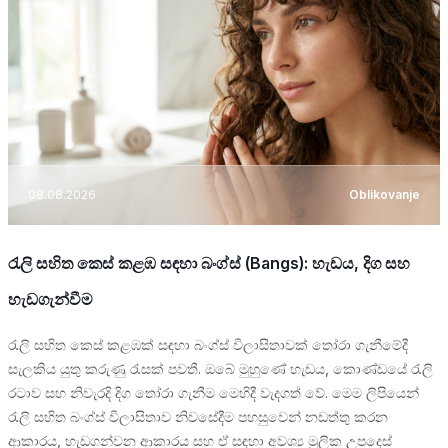
08.08.2026
Oblikovanje
රැලි සහිත කෙස් කළඹ සඳහා බංග්ස් (Bangs): හැඩය, දිග සහ
හැඩගැන්වීම
රැලි සහිත කෙස් කළඹක් සඳහා බංග්ස් විලාසිතාවක් තෝරා ගැනීමේදී
සැලකිය යුතු කරුණු රැසක් පවතී. ඔබේ මුහුණේ හැඩය, කොණ්ඩයේ රැලි
රටාව සහ නිවැරදි දිග තෝරා ගැනීම මෙහිදී වැදගත් වේ. මෙම ලිපියෙන්
රැලි සහිත බංග්ස් විලාසිතාව නිවසේදීම පහසුවෙන් නඩත්තු කරන
ආකාරය, හැඩගන්වන ආකාරය සහ ඒ සඳහා අවශ්‍ය මූලික උපදෙස්