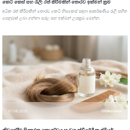
කෙටි කෙස් සහ රැලි: රත් කිරීමකින් තොරව ඉක්මන් ක්‍රම
අධික රත් කිරීමකින් තොරව කෙටි හිසකෙස් සඳහා ආකර්ෂණීය රැලි සහිත
පෙනුමක් ලබා ගන්නා සරල සහ ඉක්මන් උපක්‍රම මෙන්න.
07.08.2026
Oblikovanje