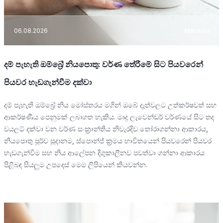
06.08.2026
Manikira
දම් පැහැති ඔම්බ්‍රේ නියපොතු: වර්ණ තේරීමේ සිට පියවරෙන්
පියවර හැඩගැන්වීම දක්වා
දම් පැහැති ඔම්බ්‍රේ නිය මෝස්තරය මගින් ඔබේ දෑත්වලට උත්කර්ෂවත් සහ
ආකර්ෂණීය පෙනුමක් ලබාගත හැකිය. මෘදු ලැවෙන්ඩර් වර්ණයේ සිට තද
වයලට් දක්වා වන වර්ණ සංක්‍රාන්තිය නිවැරදිව තෝරාගන්නා ආකාරය,
නියපොතු පූර්ව සූදානම, ස්පොන්ජ් ක්‍රමය භාවිතයෙන් පියවරෙන් පියවර
හැඩගැන්වීම සහ නිය ආලේපන දිගුකාලීනව පවත්වා ගන්නා ආකාරය
පිළිබඳ සියලුම උපදෙස් මෙම ලිපියෙන් කියවන්න.