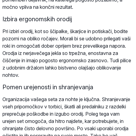
močno vpliva na končni rezultat.
Izbira ergonomskih orodij
Pri izbiri orodij, kot so ščipalke, škarjice in potiskači, bodite
pozorni na obliko ročajev. Morali bi se udobno prilegati vaši
roki in omogočati dober oprijem brez prevelikega napora.
Orodja iz nerjavečega jekla so trpežna, enostavna za
čiščenje in imajo pogosto ergonomsko zasnovo. Tudi pilice
z udobnim držalom lahko bistveno olajšajo oblikovanje
nohtov.
Pomen urejenosti in shranjevanja
Organizacija vašega seta za nohte je ključna. Shranjevanje
vseh pripomočkov v torbici, škatli ali predalniku z razdelki
preprečuje poškodbe in izgubo orodij. Poleg tega vam
urejen set omogoča, da hitro najdete, kar potrebujete, in
ohranjate čisto delovno površino. Po vsaki uporabi orodja
očistite in jih pospravite na svoje mesto. Tako bo vaš