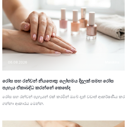
06.08.2026
Manikira
රෝස සහ රන්වන් නියපොතු: ලෝහමය දිදුලක් සමඟ රෝස
පැහැය ඒකාබද්ධ කරන්නේ කෙසේද
රෝස සහ රන්වන් පැහැයන් එක් කරමින් ඔබේ දෑත් වඩාත් ආකර්ෂණීය කර
ගන්නා ආකාරය මෙන්න.