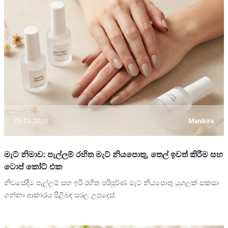
05.08.2026
Manikira
මැට් නිමාව: පැල්ලම් රහිත මැට් නියපොතු, තෙල් ඉවත් කිරීම සහ
ටොප් කෝට් එක
නිවසේදීම පැල්ලම් සහ ඉරි රහිත පරිපූර්ණ මැට් නියපොතු යුගලක් සකසා
ගන්නා ආකාරය පිළිබඳ සරල උපදෙස්.