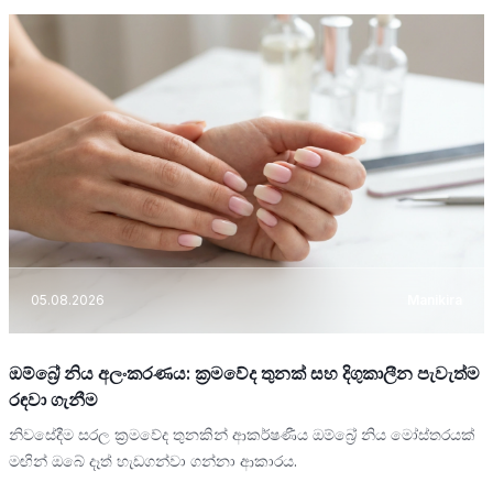
05.08.2026
Manikira
ඔම්බ්‍රේ නිය අලංකරණය: ක්‍රමවේද තුනක් සහ දිගුකාලීන පැවැත්ම
රඳවා ගැනීම
නිවසේදීම සරල ක්‍රමවේද තුනකින් ආකර්ෂණීය ඔම්බ්‍රේ නිය මෝස්තරයක්
මඟින් ඔබේ දෑත් හැඩගන්වා ගන්නා ආකාරය.