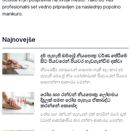
profesionalni set vedno pripravljen za naslednjo popolno
manikuro.
Najnovejše
දම් පැහැති ඔම්බ්‍රේ නියපොතු: වර්ණ තේරීමේ
සිට පියවරෙන් පියවර හැඩගැන්වීම දක්වා
නිවසේදීම පහසුවෙන් සාදාගත හැකි අලංකාර දම්
පැහැති ඔම්බ්‍රේ නිය මෝස්තරයක් පියවරෙන් පියවර
සාදාගන්නා ආකාරය මෙන්න.
රෝස සහ රන්වන් නියපොතු: ලෝහමය
දිදුලක් සමඟ රෝස පැහැය ඒකාබද්ධ
කරන්නේ කෙසේද
රෝස සහ රන්වන් පැහැයන් එක් කරමින් ඔබේ දෑත්
වඩාත් ආකර්ෂණීය කර ගන්නා ආකාරය මෙන්න.