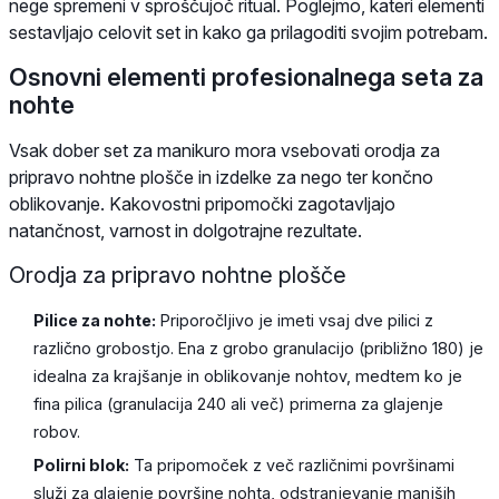
nege spremeni v sproščujoč ritual. Poglejmo, kateri elementi
sestavljajo celovit set in kako ga prilagoditi svojim potrebam.
Osnovni elementi profesionalnega seta za
nohte
Vsak dober set za manikuro mora vsebovati orodja za
pripravo nohtne plošče in izdelke za nego ter končno
oblikovanje. Kakovostni pripomočki zagotavljajo
natančnost, varnost in dolgotrajne rezultate.
Orodja za pripravo nohtne plošče
Pilice za nohte:
Priporočljivo je imeti vsaj dve pilici z
različno grobostjo. Ena z grobo granulacijo (približno 180) je
idealna za krajšanje in oblikovanje nohtov, medtem ko je
fina pilica (granulacija 240 ali več) primerna za glajenje
robov.
Polirni blok:
Ta pripomoček z več različnimi površinami
služi za glajenje površine nohta, odstranjevanje manjših