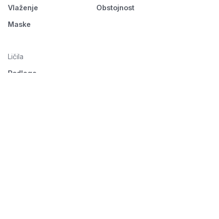
Vlaženje
Obstojnost
Maske
Ličila
Podlaga
Oči
Obrvi
Usta