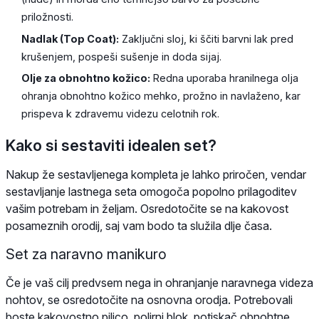
priložnosti.
Nadlak (Top Coat):
Zaključni sloj, ki ščiti barvni lak pred
krušenjem, pospeši sušenje in doda sijaj.
Olje za obnohtno kožico:
Redna uporaba hranilnega olja
ohranja obnohtno kožico mehko, prožno in navlaženo, kar
prispeva k zdravemu videzu celotnih rok.
Kako si sestaviti idealen set?
Nakup že sestavljenega kompleta je lahko priročen, vendar
sestavljanje lastnega seta omogoča popolno prilagoditev
vašim potrebam in željam. Osredotočite se na kakovost
posameznih orodij, saj vam bodo ta služila dlje časa.
Set za naravno manikuro
Če je vaš cilj predvsem nega in ohranjanje naravnega videza
nohtov, se osredotočite na osnovna orodja. Potrebovali
boste kakovostno pilico, polirni blok, potiskač obnohtne