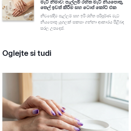
මැට් නිමාව: පැල්ලම් රහිත මැට් නියපොතු,
තෙල් ඉවත් කිරීම සහ ටොප් කෝට් එක
නිවසේදීම පැල්ලම් සහ ඉරි රහිත පරිපූර්ණ මැට්
නියපොතු යුගලක් සකසා ගන්නා ආකාරය පිළිබඳ
සරල උපදෙස්.
Oglejte si tudi