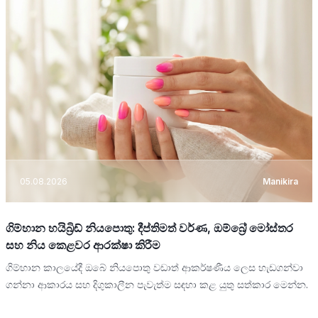
05.08.2026
Manikira
ගිම්හාන හයිබ්‍රිඩ් නියපොතු: දීප්තිමත් වර්ණ, ඔම්බ්‍රේ මෝස්තර
සහ නිය කෙළවර ආරක්ෂා කිරීම
ගිම්හාන කාලයේදී ඔබේ නියපොතු වඩාත් ආකර්ෂණීය ලෙස හැඩගන්වා
ගන්නා ආකාරය සහ දිගුකාලීන පැවැත්ම සඳහා කළ යුතු සත්කාර මෙන්න.