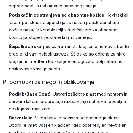
nepravilnosti in ustvarjanje naravnega sijaja.
Potiskač in odstranjevalec obnohtne kožice:
Kovinski ali
leseni potiskač se uporablja za nežen potisk obnohtne
kožice nazaj. V kombinaciji z mehčalcem za obnohtno
kožico postopek postane lažji in varnejši.
Ščipalke ali škarjice za nohte:
Za krajšanje nohtov izberite
orodje, ki vam najbolj ustreza. Ščipalke so odlične za hitro
krajšanje, medtem ko škarjice omogočajo bolj natančno
oblikovanje krivulje nohta.
Pripomočki za nego in oblikovanje
Podlak (Base Coat):
Ustvari zaščitno plast med nohtom in
barvnim lakom, preprečuje razbarvanje nohtov in podaljša
obstojnost manikure.
Barvni laki:
Paleta barv je odvisna od osebnega okusa.
Dobro je imeti vsaj en klasičen rdeč odtenek, en nevtralen
(nude) in morda eno temnejšo barvo za posebne