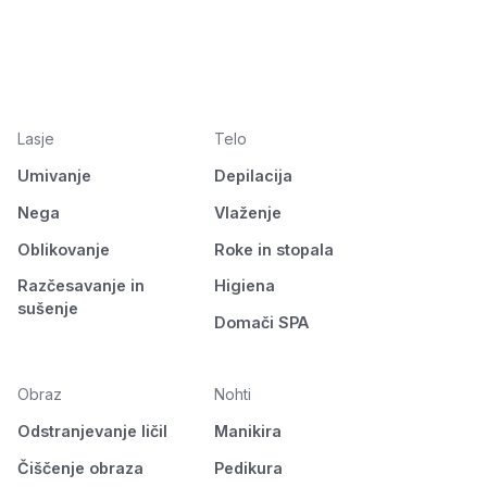
Lasje
Telo
Umivanje
Depilacija
Nega
Vlaženje
Oblikovanje
Roke in stopala
Razčesavanje in
Higiena
sušenje
Domači SPA
Obraz
Nohti
Odstranjevanje ličil
Manikira
Čiščenje obraza
Pedikura