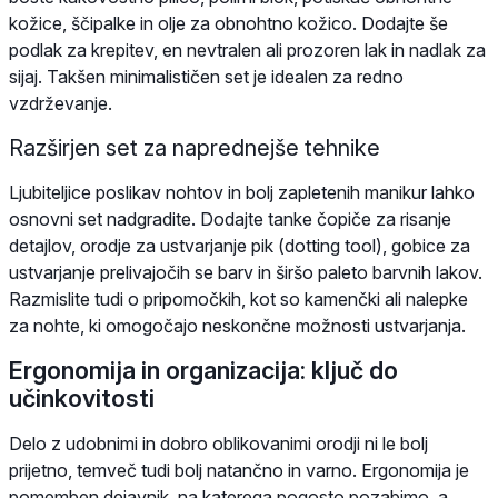
kožice, ščipalke in olje za obnohtno kožico. Dodajte še
podlak za krepitev, en nevtralen ali prozoren lak in nadlak za
sijaj. Takšen minimalističen set je idealen za redno
vzdrževanje.
Razširjen set za naprednejše tehnike
Ljubiteljice poslikav nohtov in bolj zapletenih manikur lahko
osnovni set nadgradite. Dodajte tanke čopiče za risanje
detajlov, orodje za ustvarjanje pik (dotting tool), gobice za
ustvarjanje prelivajočih se barv in širšo paleto barvnih lakov.
Razmislite tudi o pripomočkih, kot so kamenčki ali nalepke
za nohte, ki omogočajo neskončne možnosti ustvarjanja.
Ergonomija in organizacija: ključ do
učinkovitosti
Delo z udobnimi in dobro oblikovanimi orodji ni le bolj
prijetno, temveč tudi bolj natančno in varno. Ergonomija je
pomemben dejavnik, na katerega pogosto pozabimo, a