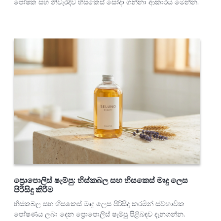
පෝෂක සහ නිවැරදිව හිසකෙස් සෝදා ගන්නා ආකාරය මෙන්න.
ප්‍රොපොලිස් ෂැම්පු: හිස්කබල සහ හිසකෙස් මෘදු ලෙස
පිරිසිදු කිරීම
හිස්කබල සහ හිසකෙස් මෘදු ලෙස පිරිසිදු කරමින් ස්වභාවික
පෝෂණය ලබා දෙන ප්‍රොපොලිස් ෂැම්පු පිළිබඳව දැනගන්න.