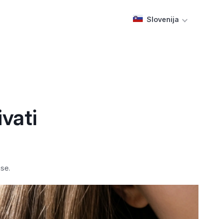
Slovenija
vati
ase.