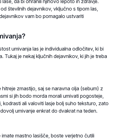
ase, da bi ohranili njihovo lepoto in zdravje.
d številnih dejavnikov, vključno s tipom las,
 dejavnikov vam bo pomagalo ustvariti
mivanja?
tost umivanja las je individualna odločitev, ki bi
. Tukaj je nekaj ključnih dejavnikov, ki jih je treba
 hitreje zmastijo, saj se naravna olja (sebum) z
 lasmi si jih bodo morda morali umivati pogosteje,
 kodrasti ali valoviti lasje bolj suho teksturo, zato
dovolj umivanje enkrat do dvakrat na teden.
imate mastno lasišče, boste verjetno čutili