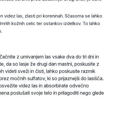
n videz las, zlasti pri koreninah. Sčasoma se lahko
dmrlih kožnih celic ter ostankov izdelkov. To lahko
s.
 Začnite z umivanjem las vsake dva do tri dni in
te, da so lasje že drugi dan mastni, poskusite z
 videti sveži in čisti, lahko poskusite razmik
ez močnih sulfatov, ki so prijaznejši do lasišča.
svežite videz las in absorbirate odvečno
na poslušati svoje telo in prilagoditi nego glede