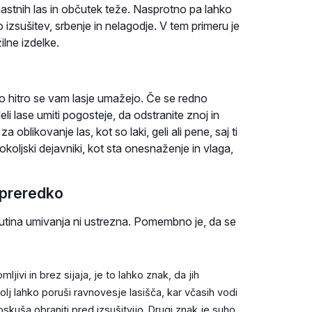
astnih las in občutek teže. Nasprotno pa lahko
zsušitev, srbenje in nelagodje. V tem primeru je
ilne izdelke.
 hitro se vam lasje umažejo. Če se redno
eli lase umiti pogosteje, da odstranite znoj in
oblikovanje las, kot so laki, geli ali pene, saj ti
 okoljski dejavniki, kot sta onesnaženje in vlaga,
 preredko
 rutina umivanja ni ustrezna. Pomembno je, da se
mljivi in brez sijaja, je to lahko znak, da jih
j lahko poruši ravnovesje lasišča, kar včasih vodi
kuša obraniti pred izsušitvijo. Drugi znak je suho