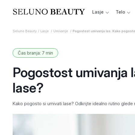
Lasje
Telo
Seluno Beauty
Lasje
Umivanje
Pogostost umivanja las: Kako pogosto 
Čas branja: 7 min
Pogostost umivanja l
lase?
Kako pogosto si umivati lase? Odkrijte idealno rutino glede na 