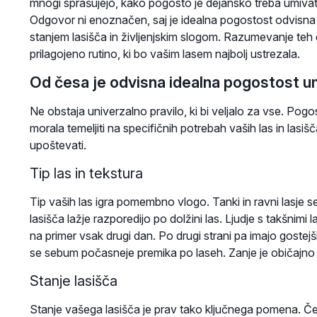
mnogi sprašujejo, kako pogosto je dejansko treba umivati l
Odgovor ni enoznačen, saj je idealna pogostost odvisna o
stanjem lasišča in življenjskim slogom. Razumevanje teh
prilagojeno rutino, ki bo vašim lasem najbolj ustrezala.
Od česa je odvisna idealna pogostost u
Ne obstaja univerzalno pravilo, ki bi veljalo za vse. Pogos
morala temeljiti na specifičnih potrebah vaših las in lasišča
upoštevati.
Tip las in tekstura
Tip vaših las igra pomembno vlogo. Tanki in ravni lasje se
lasišča lažje razporedijo po dolžini las. Ljudje s takšnimi
na primer vsak drugi dan. Po drugi strani pa imajo gostejši,
se sebum počasneje premika po laseh. Zanje je običajno 
Stanje lasišča
Stanje vašega lasišča je prav tako ključnega pomena. Če 