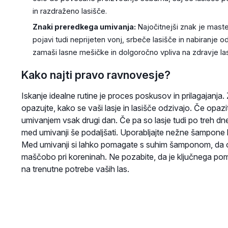
in razdraženo lasišče.
Znaki preredkega umivanja:
Najočitnejši znak je maste
pojavi tudi neprijeten vonj, srbeče lasišče in nabiranje o
zamaši lasne mešičke in dolgoročno vpliva na zdravje la
Kako najti pravo ravnovesje?
Iskanje idealne rutine je proces poskusov in prilagajanja.
opazujte, kako se vaši lasje in lasišče odzivajo. Če opazi
umivanjem vsak drugi dan. Če pa so lasje tudi po treh dneh
med umivanji še podaljšati. Uporabljajte nežne šampone br
Med umivanji si lahko pomagate s suhim šamponom, da o
maščobo pri koreninah. Ne pozabite, da je ključnega pome
na trenutne potrebe vaših las.