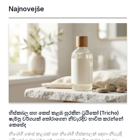
Najnovejše
හිස්කබල සහ කෙස් කළඹ සුරකින ට්‍රයිකෝ (Tricho)
ෂැම්පු වර්ගයක් තෝරාගෙන නිවැරදිව භාවිත කරන්නේ
කෙසේද
නිරෝගී කෙස් කළඹක් සහ නිරෝගී හිස්කබලක් සඳහා නිවැරදි