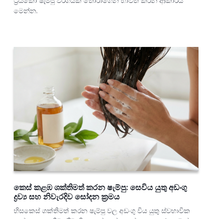
ට්‍රයිකෝ ෂැම්පු වර්ගයක් තෝරාගෙන භාවිත කරන ආකාරය
මෙන්න.
කෙස් කළඹ ශක්තිමත් කරන ෂැම්පු: සෙවිය යුතු අඩංගු
ද්‍රව්‍ය සහ නිවැරදිව සෝදන ක්‍රමය
හිසකෙස් ශක්තිමත් කරන ෂැම්පු වල අඩංගු විය යුතු ස්වභාවික