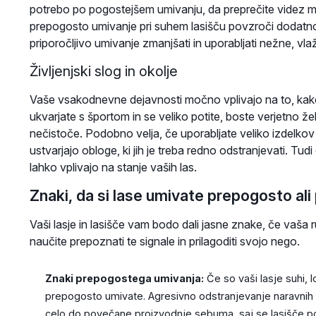
potrebo po pogostejšem umivanju, da preprečite videz m
prepogosto umivanje pri suhem lasišču povzroči dodatno i
priporočljivo umivanje zmanjšati in uporabljati nežne, vlaž
Življenjski slog in okolje
Vaše vsakodnevne dejavnosti močno vplivajo na to, kako
ukvarjate s športom in se veliko potite, boste verjetno žel
nečistoče. Podobno velja, če uporabljate veliko izdelkov za 
ustvarjajo obloge, ki jih je treba redno odstranjevati. Tudi
lahko vplivajo na stanje vaših las.
Znaki, da si lase umivate prepogosto ali
Vaši lasje in lasišče vam bodo dali jasne znake, če vaša
naučite prepoznati te signale in prilagoditi svojo nego.
Znaki prepogostega umivanja:
Če so vaši lasje suhi, lo
prepogosto umivate. Agresivno odstranjevanje naravnih ol
celo do povečane proizvodnje sebuma, saj se lasišče pos