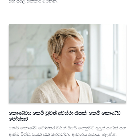
සහ සරල සත්කාර මෙන්න.
කොණ්ඩය කෙටි වුවත් අවස්ථා රැසක්: කෙටි කොණ්ඩ
මෝස්තර
කෙටි කොණ්ඩ මෝස්තර මගින් ඔබේ පෙනුමට අලුත් පණක් සහ
ආත්ම විශ්වාසයක් එක් කරගන්නා ආකාරය සොයා බලන්න.