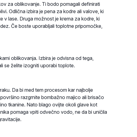
ov za oblikovanje. Ti bodo pomagali definirati
livi. Odlična izbira je pena za kodre ali valove, ki
ete v lase. Druga možnost je krema za kodre, ki
 videz. Če boste uporabljali toplotne pripomočke,
nikami oblikovanja. Izbira je odvisna od tega,
i se želite izogniti uporabi toplote.
 zraku. Da bi med tem procesom kar najbolje
no površino razgrnite bombažno majico ali brisačo
ino tkanine. Nato blago ovijte okoli glave kot
ehnika pomaga vpiti odvečno vodo, ne da bi uničila
ravitacije.