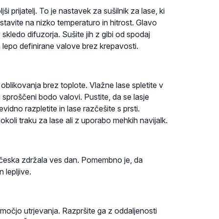
 prijatelj. To je nastavek za sušilnik za lase, ki
tavite na nizko temperaturo in hitrost. Glavo
 skledo difuzorja. Sušite jih z gibi od spodaj
 lepo definirane valove brez krepavosti.
blikovanja brez toplote. Vlažne lase spletite v
lj sproščeni bodo valovi. Pustite, da se lasje
idno razpletite in lase razčešite s prsti.
li traku za lase ali z uporabo mehkih navijalk.
pričeska zdržala ves dan. Pomembno je, da
n lepljive.
 močjo utrjevanja. Razpršite ga z oddaljenosti