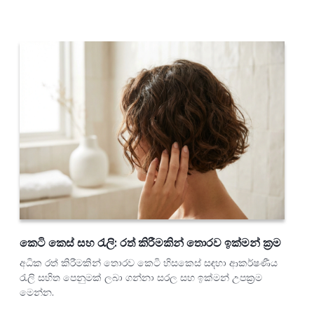
කෙටි කෙස් සහ රැලි: රත් කිරීමකින් තොරව ඉක්මන් ක්‍රම
අධික රත් කිරීමකින් තොරව කෙටි හිසකෙස් සඳහා ආකර්ෂණීය
රැලි සහිත පෙනුමක් ලබා ගන්නා සරල සහ ඉක්මන් උපක්‍රම
මෙන්න.