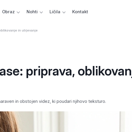
Obraz
Nohti
Ličila
Kontakt
oblikovanje in utrjevanje
ase: priprava, oblikovan
a naraven in obstojen videz, ki poudari njihovo teksturo.