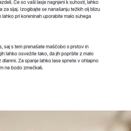
deli. Če so vaši lasje nagnjeni k suhosti, lahko
 za sijaj. Izogibajte se nanašanju težkih olj blizu
en lahko pri koreninah uporabite malo suhega
as, saj s tem prenašate maščobo s prstov in
jih lahko osvežite tako, da jih popršite z malo
 z dlanmi. Za spanje lahko lase spnete v ohlapno
em ne bodo zmečkali.