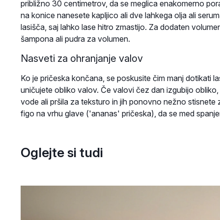
približno 30 centimetrov, da se meglica enakomerno poraz
na konice nanesete kapljico ali dve lahkega olja ali seruma
lasišča, saj lahko lase hitro zmastijo. Za dodaten volum
šampona ali pudra za volumen.
Nasveti za ohranjanje valov
Ko je pričeska končana, se poskusite čim manj dotikati l
uničujete obliko valov. Če valovi čez dan izgubijo obliko, 
vode ali pršila za teksturo in jih ponovno nežno stisnete
figo na vrhu glave ('ananas' pričeska), da se med spanj
Oglejte si tudi