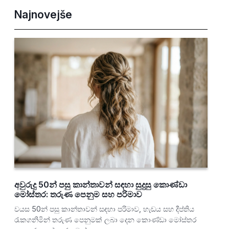
Najnovejše
අවුරුදු 50න් පසු කාන්තාවන් සඳහා සුදුසු කොණ්ඩා
මෝස්තර: තරුණ පෙනුම සහ පරිමාව
වයස 50න් පසු කාන්තාවන් සඳහා පරිමාව, හැඩය සහ දීප්තිය
රැකගනිමින් තරුණ පෙනුමක් ලබා දෙන කොණ්ඩා මෝස්තර