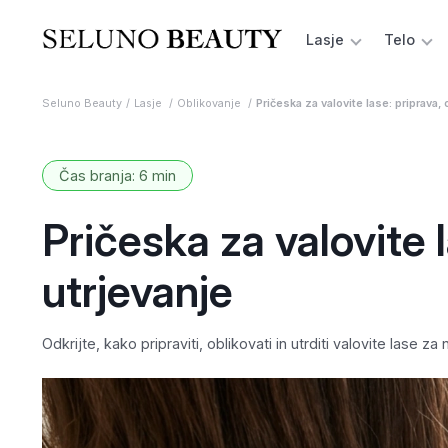
Lasje
Telo
Seluno Beauty
Lasje
Oblikovanje
Pričeska za valovite lase: priprava, 
Čas branja: 6 min
Pričeska za valovite l
utrjevanje
Odkrijte, kako pripraviti, oblikovati in utrditi valovite lase z