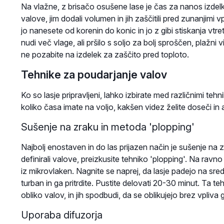
Na vlažne, z brisačo osušene lase je čas za nanos izdelk
valove, jim dodali volumen in jih zaščitili pred zunanjimi vp
jo nanesete od korenin do konic in jo z gibi stiskanja vtr
nudi več vlage, ali pršilo s soljo za bolj sproščen, plažni
ne pozabite na izdelek za zaščito pred toploto.
Tehnike za poudarjanje valov
Ko so lasje pripravljeni, lahko izbirate med različnimi teh
koliko časa imate na voljo, kakšen videz želite doseči in al
Sušenje na zraku in metoda 'plopping'
Najbolj enostaven in do las prijazen način je sušenje na
definirali valove, preizkusite tehniko 'plopping'. Na rav
iz mikrovlaken. Nagnite se naprej, da lasje padejo na sred
turban in ga pritrdite. Pustite delovati 20-30 minut. Ta t
obliko valov, in jih spodbudi, da se oblikujejo brez vpliva g
Uporaba difuzorja