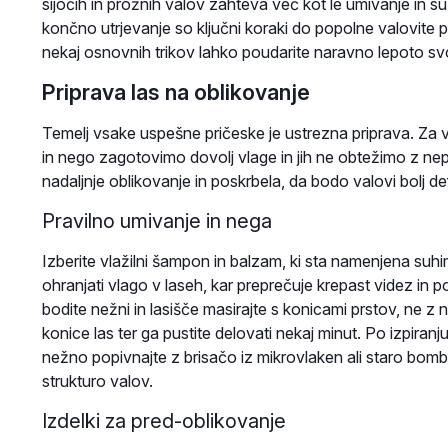
sijočih in prožnih valov zahteva več kot le umivanje in su
končno utrjevanje so ključni koraki do popolne valovite
nekaj osnovnih trikov lahko poudarite naravno lepoto svo
Priprava las na oblikovanje
Temelj vsake uspešne pričeske je ustrezna priprava. Za 
in nego zagotovimo dovolj vlage in jih ne obtežimo z nepri
nadaljnje oblikovanje in poskrbela, da bodo valovi bolj defi
Pravilno umivanje in nega
Izberite vlažilni šampon in balzam, ki sta namenjena suhi
ohranjati vlago v laseh, kar preprečuje krepast videz in
bodite nežni in lasišče masirajte s konicami prstov, ne z
konice las ter ga pustite delovati nekaj minut. Po izpiran
nežno popivnajte z brisačo iz mikrovlaken ali staro bomb
strukturo valov.
Izdelki za pred-oblikovanje