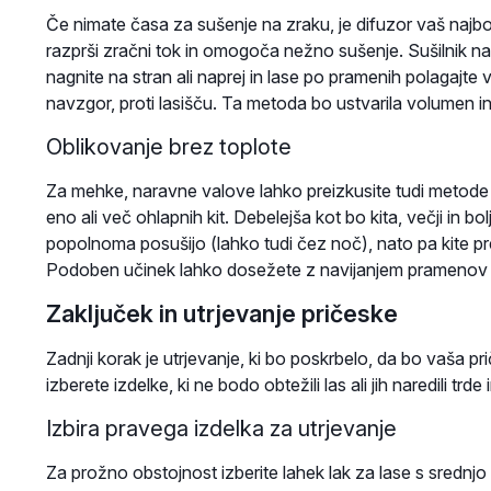
Če nimate časa za sušenje na zraku, je difuzor vaš najboljši
razprši zračni tok in omogoča nežno sušenje. Sušilnik nas
nagnite na stran ali naprej in lase po pramenih polagajte v
navzgor, proti lasišču. Ta metoda bo ustvarila volumen in
Oblikovanje brez toplote
Za mehke, naravne valove lahko preizkusite tudi metode o
eno ali več ohlapnih kit. Debelejša kot bo kita, večji in bo
popolnoma posušijo (lahko tudi čez noč), nato pa kite prev
Podoben učinek lahko dosežete z navijanjem pramenov oko
Zaključek in utrjevanje pričeske
Zadnji korak je utrjevanje, ki bo poskrbelo, da bo vaša 
izberete izdelke, ki ne bodo obtežili las ali jih naredili trde i
Izbira pravega izdelka za utrjevanje
Za prožno obstojnost izberite lahek lak za lase s srednjo