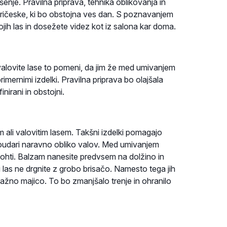
šenje. Pravilna priprava, tehnika oblikovanja in
 pričeske, ki bo obstojna ves dan. S poznavanjem
jih las in dosežete videz kot iz salona kar doma.
valovite lase to pomeni, da jim že med umivanjem
mernimi izdelki. Pravilna priprava bo olajšala
nirani in obstojni.
m ali valovitim lasem. Takšni izdelki pomagajo
 poudari naravno obliko valov. Med umivanjem
 nohti. Balzam nanesite predvsem na dolžino in
ju las ne drgnite z grobo brisačo. Namesto tega jih
ažno majico. To bo zmanjšalo trenje in ohranilo