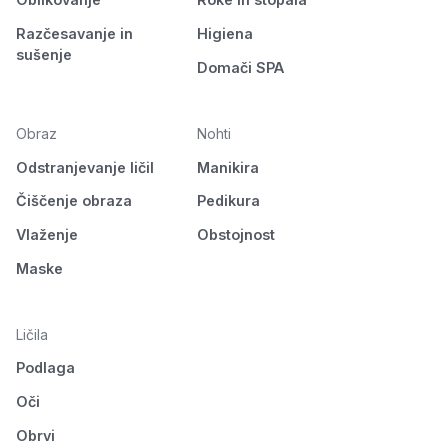
Razčesavanje in
Higiena
sušenje
Domači SPA
Obraz
Nohti
Odstranjevanje ličil
Manikira
Čiščenje obraza
Pedikura
Vlaženje
Obstojnost
Maske
Ličila
Podlaga
Oči
Obrvi