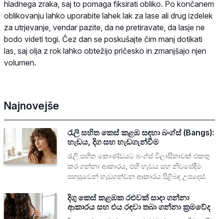
hladnega zraka, saj to pomaga fiksirati obliko. Po končanem
oblikovanju lahko uporabite lahek lak za lase ali drug izdelek
za utrjevanje, vendar pazite, da ne pretiravate, da lasje ne
bodo videti togi. Čez dan se poskušajte čim manj dotikati
las, saj olja z rok lahko obtežijo pričesko in zmanjšajo njen
volumen.
Najnovejše
රැලි සහිත කෙස් කළඹ සඳහා බංග්ස් (Bangs):
හැඩය, දිග සහ හැඩගැන්වීම
රැලි සහිත කොණ්ඩයට බංග්ස් විලාසිතාවක් එකතු
කර ගන්නා ආකාරය, එහි හැඩය සහ නිවසේදීම
පහසුවෙන් හැඩගන්වන ආකාරය පිළිබඳ උපදෙස්.
දිගු කෙස් කළඹක රළුවක් සාදා ගන්නා
ආකාරය සහ එය රඳවා තබා ගන්නා ක්‍රමවේද