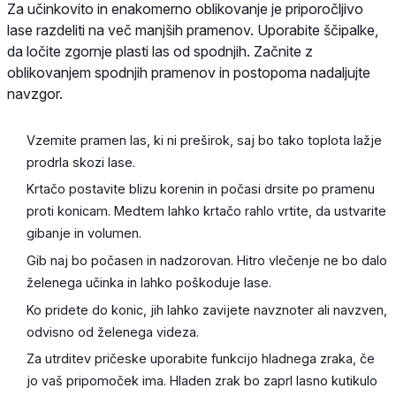
Za učinkovito in enakomerno oblikovanje je priporočljivo
lase razdeliti na več manjših pramenov. Uporabite ščipalke,
da ločite zgornje plasti las od spodnjih. Začnite z
oblikovanjem spodnjih pramenov in postopoma nadaljujte
navzgor.
Vzemite pramen las, ki ni preširok, saj bo tako toplota lažje
prodrla skozi lase.
Krtačo postavite blizu korenin in počasi drsite po pramenu
proti konicam. Medtem lahko krtačo rahlo vrtite, da ustvarite
gibanje in volumen.
Gib naj bo počasen in nadzorovan. Hitro vlečenje ne bo dalo
želenega učinka in lahko poškoduje lase.
Ko pridete do konic, jih lahko zavijete navznoter ali navzven,
odvisno od želenega videza.
Za utrditev pričeske uporabite funkcijo hladnega zraka, če
jo vaš pripomoček ima. Hladen zrak bo zaprl lasno kutikulo