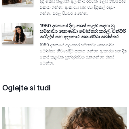
දිගු කෙස් කළඹක් අලංකාර රළුවක් ලෙස නිවසේදීම
සකසා ගන්නා ආකාරය සහ එය දිගුකල් රඳවා
ගන්නා සරල පියවර මෙන්න.
1950 දශකයේ දිගු කෙස් කළඹ සඳහා වූ
සම්භාව්‍ය කොණ්ඩා මෝස්තර: කරල්, වික්ටරි
රෝල්ස් සහ අලංකාර කොණ්ඩා මෝස්තර
1950 දශකයේ අලංකාර සම්භාව්‍ය කොණ්ඩා
මෝස්තර නිවසේදීම සකසා ගන්නා ආකාරය සහ දිගු
කෙස් කළඹක සුන්දරත්වය රැකගන්නා රහස්
මෙන්න.
Oglejte si tudi