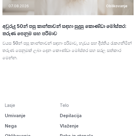
07.08.2026
Oblikovanje
අවුරුදු 50න් පසු කාන්තාවන් සඳහා සුදුසු කොණ්ඩා මෝස්තර:
තරුණ පෙනුම සහ පරිමාව
වයස 50න් පසු කාන්තාවන් සඳහා පරිමාව, හැඩය සහ දීප්තිය රැකගනිමින්
තරුණ පෙනුමක් ලබා දෙන කොණ්ඩා මෝස්තර සහ සරල සත්කාර
මෙන්න.
Lasje
Telo
Umivanje
Depilacija
Nega
Vlaženje
Oblikovanje
Roke in stopala