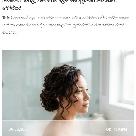
මෝස්තර: කරල්, වික්ටරි රෝල්ස් සහ අලංකාර කොණ්ඩා
මෝස්තර
1950 දශකයේ අලංකාර සම්භාව්‍ය කොණ්ඩා මෝස්තර නිවසේදීම සකසා
ගන්නා ආකාරය සහ දිගු කෙස් කළඹක සුන්දරත්වය රැකගන්නා රහස්
මෙන්න.
08.08.2026
Oblikovanje