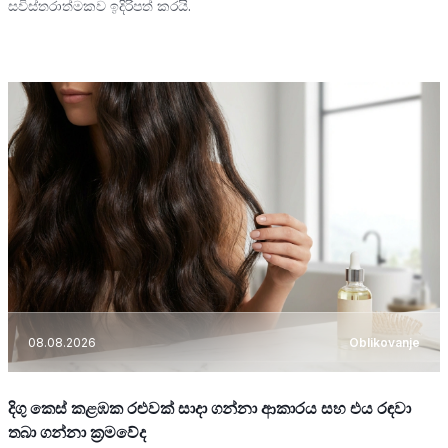
සවිස්තරාත්මකව ඉදිරිපත් කරයි.
08.08.2026
Oblikovanje
දිගු කෙස් කළඹක රළුවක් සාදා ගන්නා ආකාරය සහ එය රඳවා
තබා ගන්නා ක්‍රමවේද