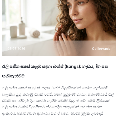
08.08.2026
Oblikovanje
රැලි සහිත කෙස් කළඹ සඳහා බංග්ස් (Bangs): හැඩය, දිග සහ
හැඩගැන්වීම
රැලි සහිත කෙස් කළඹක් සඳහා බංග්ස් විලාසිතාවක් තෝරා ගැනීමේදී
සැලකිය යුතු කරුණු රැසක් පවතී. ඔබේ මුහුණේ හැඩය, කොණ්ඩයේ රැලි
රටාව සහ නිවැරදි දිග තෝරා ගැනීම මෙහිදී වැදගත් වේ. මෙම ලිපියෙන්
රැලි සහිත බංග්ස් විලාසිතාව නිවසේදීම පහසුවෙන් නඩත්තු කරන
ආකාරය, හැඩගන්වන ආකාරය සහ ඒ සඳහා අවශ්‍ය මූලික උපදෙස්