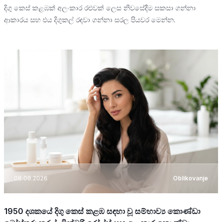
දිගු කෙස් කළඹක් අලංකාර රළුවක් ලෙස නිවසේදීම සකසා ගන්නා
ආකාරය සහ එය දිගුකල් රඳවා ගන්නා සරල පියවර මෙන්න.
08.08.2026
Oblikovanje
1950 දශකයේ දිගු කෙස් කළඹ සඳහා වූ සම්භාව්‍ය කොණ්ඩා