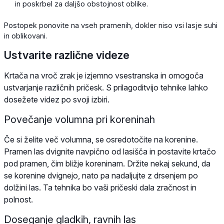
in poskrbel za daljšo obstojnost oblike.
Postopek ponovite na vseh pramenih, dokler niso vsi lasje suhi
in oblikovani.
Ustvarite različne videze
Krtača na vroč zrak je izjemno vsestranska in omogoča
ustvarjanje različnih pričesk. S prilagoditvijo tehnike lahko
dosežete videz po svoji izbiri.
Povečanje volumna pri koreninah
Če si želite več volumna, se osredotočite na korenine.
Pramen las dvignite navpično od lasišča in postavite krtačo
pod pramen, čim bližje koreninam. Držite nekaj sekund, da
se korenine dvignejo, nato pa nadaljujte z drsenjem po
dolžini las. Ta tehnika bo vaši pričeski dala zračnost in
polnost.
Doseganje gladkih, ravnih las