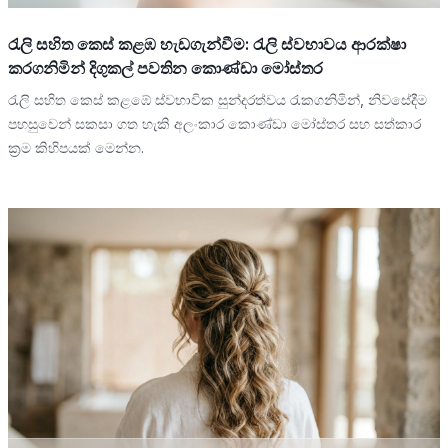
රැලි සහිත කෙස් කළඹ හැඩගැන්වීම: රැලි ස්වභාවය ආරක්ෂා
කරගනිමින් දිගුකල් පවතින කොණ්ඩා මෝස්තර
රැලි සහිත කෙස් කළඹේ ස්වභාවික සුන්දරත්වය රැකගනිමින්, නිවසේදීම
පහසුවෙන් සකසා ගත හැකි අලංකාර කොණ්ඩා මෝස්තර සහ සත්කාර
ක්‍රම කිහිපයක් මෙන්න.