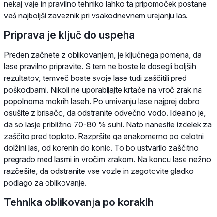
nekaj vaje in pravilno tehniko lahko ta pripomoček postane
vaš najboljši zaveznik pri vsakodnevnem urejanju las.
Priprava je ključ do uspeha
Preden začnete z oblikovanjem, je ključnega pomena, da
lase pravilno pripravite. S tem ne boste le dosegli boljših
rezultatov, temveč boste svoje lase tudi zaščitili pred
poškodbami. Nikoli ne uporabljajte krtače na vroč zrak na
popolnoma mokrih laseh. Po umivanju lase najprej dobro
osušite z brisačo, da odstranite odvečno vodo. Idealno je,
da so lasje približno 70-80 % suhi. Nato nanesite izdelek za
zaščito pred toploto. Razpršite ga enakomerno po celotni
dolžini las, od korenin do konic. To bo ustvarilo zaščitno
pregrado med lasmi in vročim zrakom. Na koncu lase nežno
razčešite, da odstranite vse vozle in zagotovite gladko
podlago za oblikovanje.
Tehnika oblikovanja po korakih