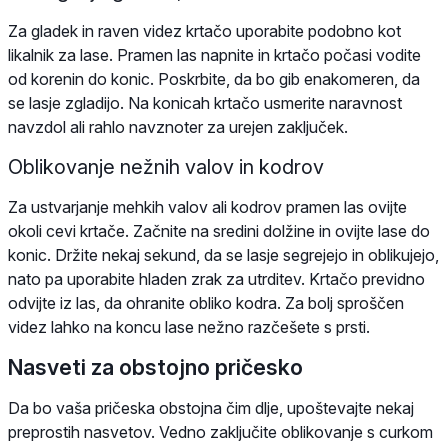
Za gladek in raven videz krtačo uporabite podobno kot
likalnik za lase. Pramen las napnite in krtačo počasi vodite
od korenin do konic. Poskrbite, da bo gib enakomeren, da
se lasje zgladijo. Na konicah krtačo usmerite naravnost
navzdol ali rahlo navznoter za urejen zaključek.
Oblikovanje nežnih valov in kodrov
Za ustvarjanje mehkih valov ali kodrov pramen las ovijte
okoli cevi krtače. Začnite na sredini dolžine in ovijte lase do
konic. Držite nekaj sekund, da se lasje segrejejo in oblikujejo,
nato pa uporabite hladen zrak za utrditev. Krtačo previdno
odvijte iz las, da ohranite obliko kodra. Za bolj sproščen
videz lahko na koncu lase nežno razčešete s prsti.
Nasveti za obstojno pričesko
Da bo vaša pričeska obstojna čim dlje, upoštevajte nekaj
preprostih nasvetov. Vedno zaključite oblikovanje s curkom