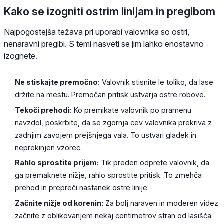
Kako se izogniti ostrim linijam in pregibom
Najpogostejša težava pri uporabi valovnika so ostri,
nenaravni pregibi. S temi nasveti se jim lahko enostavno
izognete.
Ne stiskajte premočno:
Valovnik stisnite le toliko, da lase
držite na mestu. Premočan pritisk ustvarja ostre robove.
Tekoči prehodi:
Ko premikate valovnik po pramenu
navzdol, poskrbite, da se zgornja cev valovnika prekriva z
zadnjim zavojem prejšnjega vala. To ustvari gladek in
neprekinjen vzorec.
Rahlo sprostite prijem:
Tik preden odprete valovnik, da
ga premaknete nižje, rahlo sprostite pritisk. To zmehča
prehod in prepreči nastanek ostre linije.
Začnite nižje od korenin:
Za bolj naraven in moderen videz
začnite z oblikovanjem nekaj centimetrov stran od lasišča.