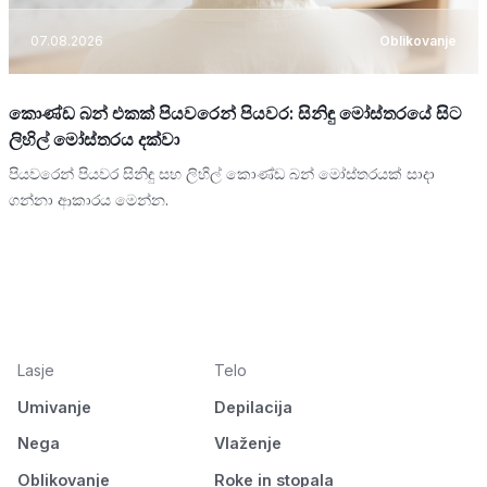
07.08.2026
Oblikovanje
කොණ්ඩ බන් එකක් පියවරෙන් පියවර: සිනිඳු මෝස්තරයේ සිට
ලිහිල් මෝස්තරය දක්වා
පියවරෙන් පියවර සිනිඳු සහ ලිහිල් කොණ්ඩ බන් මෝස්තරයක් සාදා
ගන්නා ආකාරය මෙන්න.
Lasje
Telo
Umivanje
Depilacija
Nega
Vlaženje
Oblikovanje
Roke in stopala