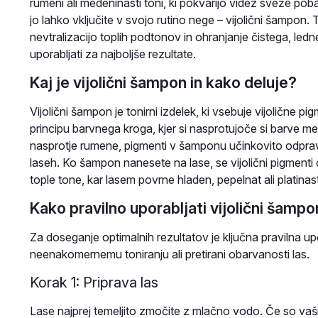
rumeni ali medeninasti toni, ki pokvarijo videz sveže poba
jo lahko vključite v svojo rutino nege – vijolični šampon.
nevtralizacijo toplih podtonov in ohranjanje čistega, led
uporabljati za najboljše rezultate.
Kaj je vijolični šampon in kako deluje?
Vijolični šampon je tonirni izdelek, ki vsebuje vijolične 
principu barvnega kroga, kjer si nasprotujoče si barve med
nasprotje rumene, pigmenti v šamponu učinkovito odprav
laseh. Ko šampon nanesete na lase, se vijolični pigmenti o
tople tone, kar lasem povrne hladen, pepelnat ali platinas
Kako pravilno uporabljati vijolični šampo
Za doseganje optimalnih rezultatov je ključna pravilna u
neenakomernemu toniranju ali pretirani obarvanosti las.
Korak 1: Priprava las
Lase najprej temeljito zmočite z mlačno vodo. Če so vaši 