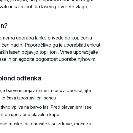
lovati nekaj minut, da lasem povrnete vlago,
on?
komerna uporaba lahko privede do kopičenja
ičen nadih. Priporočljivo ga je uporabljati enkrat
ših laseh pojavijo topli toni. Vmes uporabljajte
ase in prilagodite pogostost uporabe njihovim
 blond odtenka
je barve in pojav rumenih tonov. Uporabljajte
dlje časa izpostavljeni soncu.
tivno vpliva na barvo las. Pred plavanjem lase
ali pa uporabite plavalno kapo.
vene maske, da ohranite lase zdrave, močne in