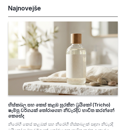
Najnovejše
හිස්කබල සහ කෙස් කළඹ සුරකින ට්‍රයිකෝ (Tricho)
ෂැම්පු වර්ගයක් තෝරාගෙන නිවැරදිව භාවිත කරන්නේ
කෙසේද
නිරෝගී කෙස් කළඹක් සහ නිරෝගී හිස්කබලක් සඳහා නිවැරදි