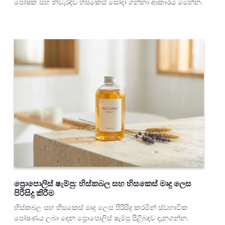
පෝෂක සහ නිවැරදිව හිසකෙස් සෝදා ගන්නා ආකාරය මෙන්න.
ප්‍රොපොලිස් ෂැම්පු: හිස්කබල සහ හිසකෙස් මෘදු ලෙස
පිරිසිදු කිරීම
හිස්කබල සහ හිසකෙස් මෘදු ලෙස පිරිසිදු කරමින් ස්වභාවික
පෝෂණය ලබා දෙන ප්‍රොපොලිස් ෂැම්පු පිළිබඳව දැනගන්න.