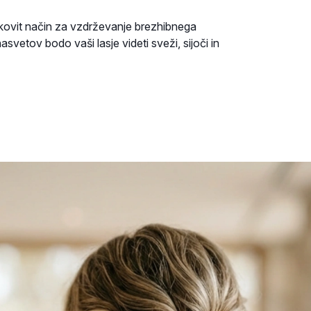
nkovit način za vzdrževanje brezhibnega
etov bodo vaši lasje videti sveži, sijoči in