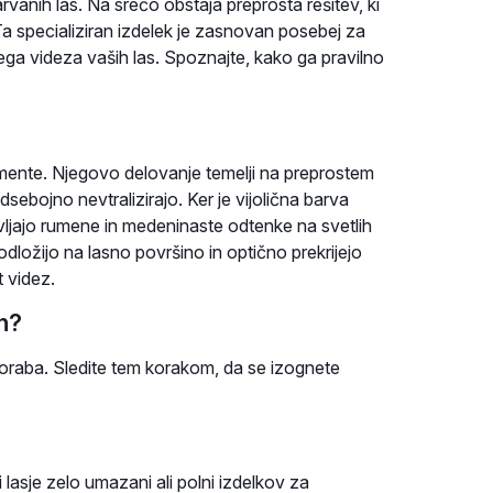
rvanih las. Na srečo obstaja preprosta rešitev, ki
 Ta specializiran izdelek je zasnovan posebej za
nega videza vaših las. Spoznajte, kako ga pravilno
pigmente. Njegovo delovanje temelji na preprostem
sebojno nevtralizirajo. Ker je vijolična barva
ljajo rumene in medeninaste odtenke na svetlih
dložijo na lasno površino in optično prekrijejo
t videz.
n?
poraba. Sledite tem korakom, da se izognete
lasje zelo umazani ali polni izdelkov za