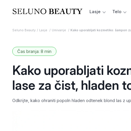
Lasje
Telo
Seluno Beauty
Lasje
Umivanje
Kako uporabljati kozmetiko: šampon za
Čas branja: 8 min
Kako uporabljati koz
lase za čist, hladen t
Odkrijte, kako ohraniti popoln hladen odtenek blond las z u