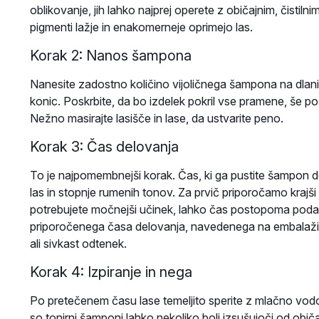
oblikovanje, jih lahko najprej operete z običajnim, čistil
pigmenti lažje in enakomerneje oprimejo las.
Korak 2: Nanos šampona
Nanesite zadostno količino vijoličnega šampona na dlani 
konic. Poskrbite, da bo izdelek pokril vse pramene, še pose
Nežno masirajte lasišče in lase, da ustvarite peno.
Korak 3: Čas delovanja
To je najpomembnejši korak. Čas, ki ga pustite šampon de
las in stopnje rumenih tonov. Za prvič priporočamo krajši 
potrebujete močnejši učinek, lahko čas postopoma podalj
priporočenega časa delovanja, navedenega na embalaži iz
ali sivkast odtenek.
Korak 4: Izpiranje in nega
Po pretečenem času lase temeljito sperite z mlačno vod
so tonirni šamponi lahko nekoliko bolj izsušujoči od obič