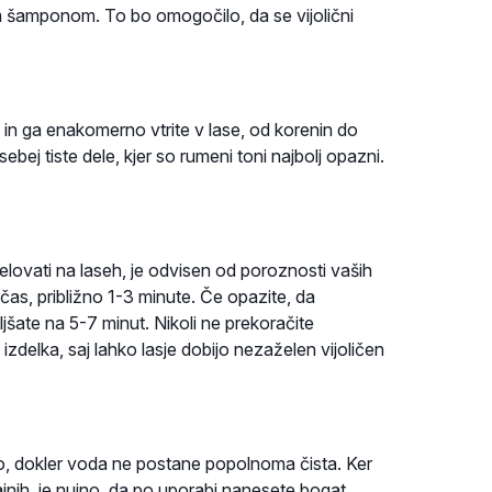
nim šamponom. To bo omogočilo, da se vijolični
in ga enakomerno vtrite v lase, od korenin do
bej tiste dele, kjer so rumeni toni najbolj opazni.
lovati na laseh, je odvisen od poroznosti vaših
čas, približno 1-3 minute. Če opazite, da
šate na 5-7 minut. Nikoli ne prekoračite
delka, saj lahko lasje dobijo nezaželen vijoličen
o, dokler voda ne postane popolnoma čista. Ker
ajnih, je nujno, da po uporabi nanesete bogat