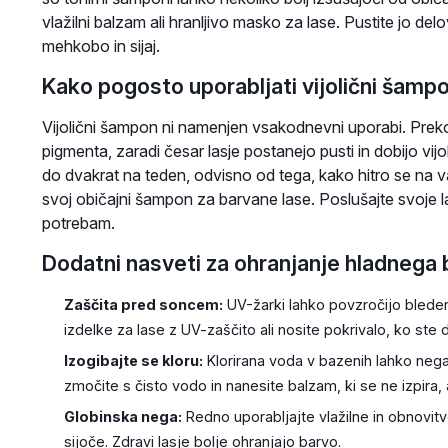
vlažilni balzam ali hranljivo masko za lase. Pustite jo de
mehkobo in sijaj.
Kako pogosto uporabljati vijolični šamp
Vijolični šampon ni namenjen vsakodnevni uporabi. Pre
pigmenta, zaradi česar lasje postanejo pusti in dobijo vijol
do dvakrat na teden, odvisno od tega, kako hitro se na va
svoj običajni šampon za barvane lase. Poslušajte svoje l
potrebam.
Dodatni nasveti za ohranjanje hladnega
Zaščita pred soncem:
UV-žarki lahko povzročijo bleden
izdelke za lase z UV-zaščito ali nosite pokrivalo, ko ste 
Izogibajte se kloru:
Klorirana voda v bazenih lahko nega
zmočite s čisto vodo in nanesite balzam, ki se ne izpira, 
Globinska nega:
Redno uporabljajte vlažilne in obnovit
sijoče. Zdravi lasje bolje ohranjajo barvo.