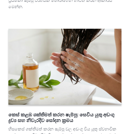
ට්‍රයිකෝ ෂැම්පු වර්ගයක් තෝරාගෙන භාවිත කරන ආකාරය
මෙන්න.
කෙස් කළඹ ශක්තිමත් කරන ෂැම්පු: සෙවිය යුතු අඩංගු
ද්‍රව්‍ය සහ නිවැරදිව සෝදන ක්‍රමය
හිසකෙස් ශක්තිමත් කරන ෂැම්පු වල අඩංගු විය යුතු ස්වභාවික