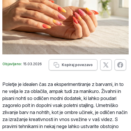
Objavljeno:
15.03.2026
Kopiraj povezavo
Poletje je idealen čas za eksperimentiranje z barvami, in to
ne velja le za oblačila, ampak tudi za manikuro. Živahni in
pisani nohti so odličen modni dodatek, ki lahko poudari
zagorelo polt in dopolni vsak poletni stajling. Umetniško
zlivanje barv na nohtih, kot je ombre učinek, je odličen način
za izražanje kreativnosti in vnos svežine v vaš videz. S
pravimi tehnikami in nekaj nege lahko ustvarite obstojno