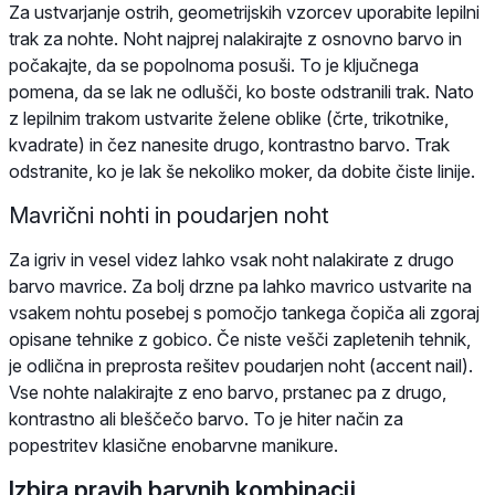
Za ustvarjanje ostrih, geometrijskih vzorcev uporabite lepilni
trak za nohte. Noht najprej nalakirajte z osnovno barvo in
počakajte, da se popolnoma posuši. To je ključnega
pomena, da se lak ne odlušči, ko boste odstranili trak. Nato
z lepilnim trakom ustvarite želene oblike (črte, trikotnike,
kvadrate) in čez nanesite drugo, kontrastno barvo. Trak
odstranite, ko je lak še nekoliko moker, da dobite čiste linije.
Mavrični nohti in poudarjen noht
Za igriv in vesel videz lahko vsak noht nalakirate z drugo
barvo mavrice. Za bolj drzne pa lahko mavrico ustvarite na
vsakem nohtu posebej s pomočjo tankega čopiča ali zgoraj
opisane tehnike z gobico. Če niste vešči zapletenih tehnik,
je odlična in preprosta rešitev poudarjen noht (accent nail).
Vse nohte nalakirajte z eno barvo, prstanec pa z drugo,
kontrastno ali bleščečo barvo. To je hiter način za
popestritev klasične enobarvne manikure.
Izbira pravih barvnih kombinacij