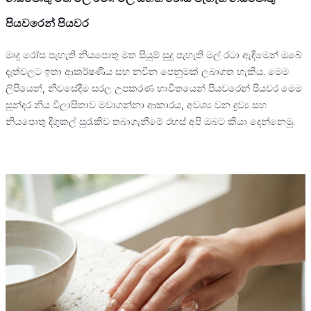
පියවරෙන් පියවර
මෘදු රෝස පැහැති නියපොතු මත සියුම් සුදු පැහැති මල් රටා ඇඳීමෙන් ඔබේ
දෑත්වලට ඉතා ආකර්ෂණීය සහ නවීන පෙනුමක් ලබාගත හැකිය. මෙම
ලිපියෙන්, නිවසේදීම සරල උපකරණ භාවිතයෙන් පියවරෙන් පියවර මෙම
සුන්දර නිය විලාසිතාව මවාගන්නා ආකාරය, අවශ්‍ය වන ද්‍රව්‍ය සහ
නියපොතු දිගුකල් සුරැකිව තබාගැනීමේ රහස් අපි ඔබට කියා දෙන්නෙමු.