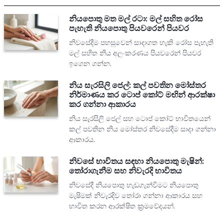
නියපොතු මත මල් රටා: මල් සහිත රෝස
පැහැති නියපොතු පියවරෙන් පියවර
නිවසේදීම පහසුවෙන් සාදාගත හැකි රෝස පැහැති
මල් සහිත නිය අලංකරණය පියවරෙන් පියවර
ඉගෙන ගන්න.
නිය සැරසිලි ජෙල්: කල් පවතින මෝස්තර
නිර්මාණය කර ටොප් කෝට් මඟින් ආරක්ෂා
කර ගන්නා ආකාරය
නිය සැරසිලි ජෙල් සහ ටොප් කෝට් භාවිතයෙන්
කල් පවතින නිය මෝස්තර නිවසේදීම සාදා ගන්නා
ආකාරය.
නිවසේ භාවිතය සඳහා නියපොතු මැෂින්:
තෝරාගැනීම සහ නිවැරදි භාවිතය
නිවසේදී නියපොතු හැඩගැන්වීමට නියපොතු
මැෂිමක් නිවැරදිව තෝරා ගන්නා ආකාරය සහ
භාවිත කරන ආරක්ෂිත ක්‍රමවේදයන්.