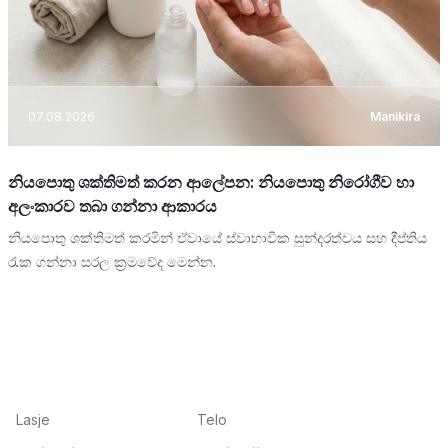
07.08.2026
Manikira
නියපොතු ශක්තිමත් කරන ආලේපන: නියපොතු නිරෝගීව හා
අලංකාරව තබා ගන්නා ආකාරය
නියපොතු ශක්තිමත් කරමින් ඒවායේ ස්වාභාවික සුන්දරත්වය සහ දීප්තිය
රැක ගන්නා සරල ක්‍රමවේද මෙන්න.
Lasje
Telo