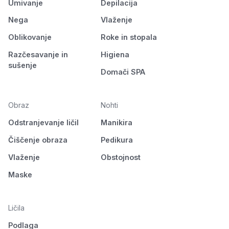
Umivanje
Depilacija
Nega
Vlaženje
Oblikovanje
Roke in stopala
Razčesavanje in
Higiena
sušenje
Domači SPA
Obraz
Nohti
Odstranjevanje ličil
Manikira
Čiščenje obraza
Pedikura
Vlaženje
Obstojnost
Maske
Ličila
Podlaga