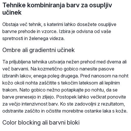
Tehnike kombiniranja barv za osupljiv
učinek
Obstaja več tehnik, s katerimi lahko dosežete osupljive
barvne prehode in vzorce. Izbira je odvisna od vaše
spretnosti in želenega videza.
Ombre ali gradientni učinek
Ta priljubljena tehnika ustvarja nežen prehod med dvema ali
več barvami. Na kozmetično gobico nanesite pasove
izbranih lakov, enega poleg drugega. Pred nanosom na noht
kožo okoli nohta zaščitite s tekočim lateksom ali lepilnim
trakom. Nato gobico nežno potapkajte po nohtu, da se
barve prenesejo in zlijejo. Postopek lahko večkrat ponovite
za večjo intenzivnost barv. Ko ste zadovoljni z rezultatom,
odstranite zaščito in očistite morebitne ostanke laka s kože.
Color blocking ali barvni bloki