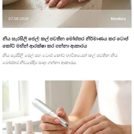
07.08.2026
Manikira
නිය සැරසිලි ජෙල්: කල් පවතින මෝස්තර නිර්මාණය කර ටොප්
කෝට් මඟින් ආරක්ෂා කර ගන්නා ආකාරය
නිය සැරසිලි ජෙල් සහ ටොප් කෝට් භාවිතයෙන් කල් පවතින නිය
මෝස්තර නිවසේදීම සාදා ගන්නා ආකාරය.