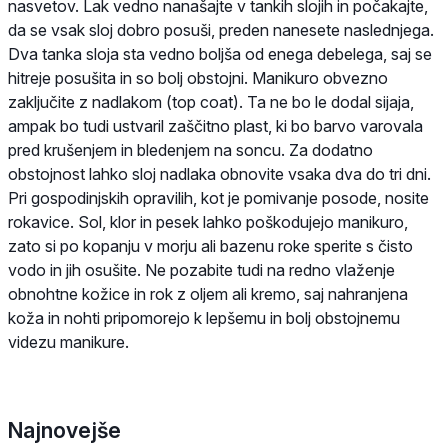
nasvetov. Lak vedno nanašajte v tankih slojih in počakajte,
da se vsak sloj dobro posuši, preden nanesete naslednjega.
Dva tanka sloja sta vedno boljša od enega debelega, saj se
hitreje posušita in so bolj obstojni. Manikuro obvezno
zaključite z nadlakom (top coat). Ta ne bo le dodal sijaja,
ampak bo tudi ustvaril zaščitno plast, ki bo barvo varovala
pred krušenjem in bledenjem na soncu. Za dodatno
obstojnost lahko sloj nadlaka obnovite vsaka dva do tri dni.
Pri gospodinjskih opravilih, kot je pomivanje posode, nosite
rokavice. Sol, klor in pesek lahko poškodujejo manikuro,
zato si po kopanju v morju ali bazenu roke sperite s čisto
vodo in jih osušite. Ne pozabite tudi na redno vlaženje
obnohtne kožice in rok z oljem ali kremo, saj nahranjena
koža in nohti pripomorejo k lepšemu in bolj obstojnemu
videzu manikure.
Najnovejše