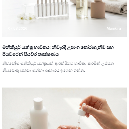
07.08.2026
Manikira
මනිකියුර් යන්ත්‍ර භාවිතය: නිවැරදි උපාංග තෝරාගැනීම සහ
පියවරෙන් පියවර තාක්ෂණය
නිවසේදීම මනිකියුර් යන්ත්‍රයක් ආරක්ෂිතව භාවිතා කරමින් ලස්සන
නියපොතු සකසා ගන්නා ආකාරය ඉගෙන ගන්න.