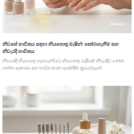
07.08.2026
Manikira
නිවසේ භාවිතය සඳහා නියපොතු මැෂින්: තෝරාගැනීම සහ
නිවැරදි භාවිතය
නිවසේදී නියපොතු හැඩගැන්වීමට නියපොතු මැෂිමක් නිවැරදිව තෝරා
ගන්නා ආකාරය සහ භාවිත කරන ආරක්ෂිත ක්‍රමවේදයන්.