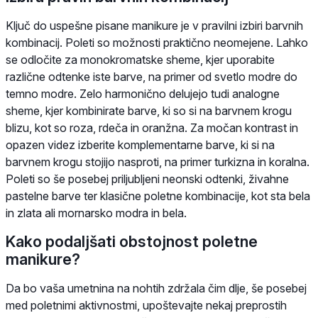
Ključ do uspešne pisane manikure je v pravilni izbiri barvnih
kombinacij. Poleti so možnosti praktično neomejene. Lahko
se odločite za monokromatske sheme, kjer uporabite
različne odtenke iste barve, na primer od svetlo modre do
temno modre. Zelo harmonično delujejo tudi analogne
sheme, kjer kombinirate barve, ki so si na barvnem krogu
blizu, kot so roza, rdeča in oranžna. Za močan kontrast in
opazen videz izberite komplementarne barve, ki si na
barvnem krogu stojijo nasproti, na primer turkizna in koralna.
Poleti so še posebej priljubljeni neonski odtenki, živahne
pastelne barve ter klasične poletne kombinacije, kot sta bela
in zlata ali mornarsko modra in bela.
Kako podaljšati obstojnost poletne
manikure?
Da bo vaša umetnina na nohtih zdržala čim dlje, še posebej
med poletnimi aktivnostmi, upoštevajte nekaj preprostih