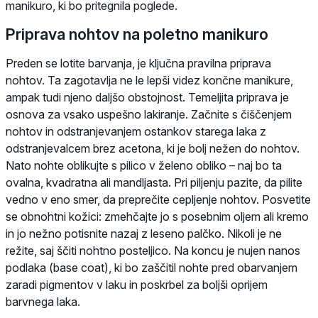
manikuro, ki bo pritegnila poglede.
Priprava nohtov na poletno manikuro
Preden se lotite barvanja, je ključna pravilna priprava
nohtov. Ta zagotavlja ne le lepši videz končne manikure,
ampak tudi njeno daljšo obstojnost. Temeljita priprava je
osnova za vsako uspešno lakiranje. Začnite s čiščenjem
nohtov in odstranjevanjem ostankov starega laka z
odstranjevalcem brez acetona, ki je bolj nežen do nohtov.
Nato nohte oblikujte s pilico v želeno obliko – naj bo ta
ovalna, kvadratna ali mandljasta. Pri piljenju pazite, da pilite
vedno v eno smer, da preprečite cepljenje nohtov. Posvetite
se obnohtni kožici: zmehčajte jo s posebnim oljem ali kremo
in jo nežno potisnite nazaj z leseno palčko. Nikoli je ne
režite, saj ščiti nohtno posteljico. Na koncu je nujen nanos
podlaka (base coat), ki bo zaščitil nohte pred obarvanjem
zaradi pigmentov v laku in poskrbel za boljši oprijem
barvnega laka.