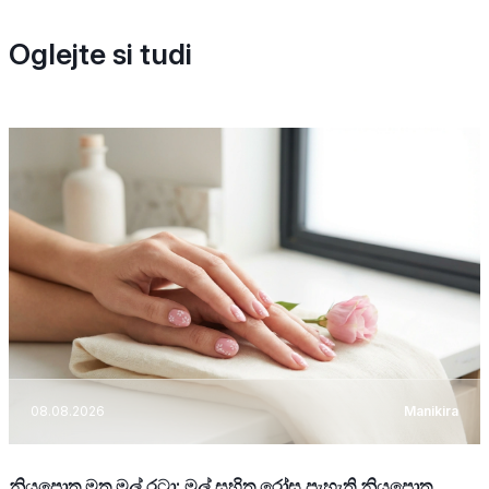
Oglejte si tudi
08.08.2026
Manikira
නියපොතු මත මල් රටා: මල් සහිත රෝස පැහැති නියපොතු