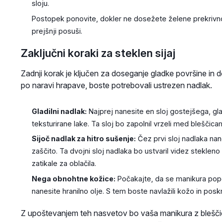
sloju.
Postopek ponovite, dokler ne dosežete želene prekrivn
prejšnji posuši.
Zaključni koraki za steklen sijaj
Zadnji korak je ključen za doseganje gladke površine in d
po naravi hrapave, boste potrebovali ustrezen nadlak.
Gladilni nadlak:
Najprej nanesite en sloj gostejšega, gl
teksturirane lake. Ta sloj bo zapolnil vrzeli med bleščic
Sijoč nadlak za hitro sušenje:
Čez prvi sloj nadlaka nane
zaščito. Ta dvojni sloj nadlaka bo ustvaril videz stekleno
zatikale za oblačila.
Nega obnohtne kožice:
Počakajte, da se manikura pop
nanesite hranilno olje. S tem boste navlažili kožo in poskr
Z upoštevanjem teh nasvetov bo vaša manikura z bleščic