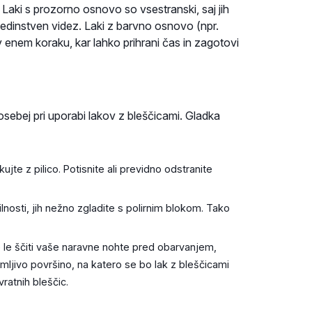
. Laki s prozorno osnovo so vsestranski, saj jih
e edinstven videz. Laki z barvno osnovo (npr.
v enem koraku, kar lahko prihrani čas in zagotovi
posebej pri uporabi lakov z bleščicami. Gladka
kujte z pilico. Potisnite ali previdno odstranite
lnosti, jih nežno zgladite s polirnim blokom. Tako
e le ščiti vaše naravne nohte pred obarvanjem,
emljivo površino, na katero se bo lak z bleščicami
vratnih bleščic.