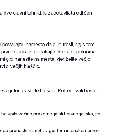
a dve glavni tehniki, ki zagotavljata odličen
ovaljajte, namesto da bi jo tresli, saj s tem
prvi sloj laka in počakajte, da se popolnoma
imi gibi nanesite na mesta, kjer želite večjo
jo večjih bleščic.
neverjetne gostote bleščic. Potrebovali boste
bo vpila večino prozornega ali barvnega laka, na
se bodo prenesle na noht v gostem in enakomernem