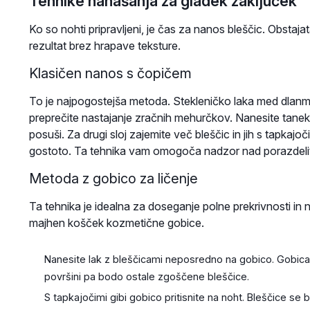
Tehnike nanašanja za gladek zaključek
Ko so nohti pripravljeni, je čas za nanos bleščic. Obstajat
rezultat brez hrapave teksture.
Klasičen nanos s čopičem
To je najpogostejša metoda. Stekleničko laka med dlanmi p
preprečite nastajanje zračnih mehurčkov. Nanesite tanek 
posuši. Za drugi sloj zajemite več bleščic in jih s tapkajoč
gostoto. Ta tehnika vam omogoča nadzor nad porazdelitvi
Metoda z gobico za ličenje
Ta tehnika je idealna za doseganje polne prekrivnosti in 
majhen košček kozmetične gobice.
Nanesite lak z bleščicami neposredno na gobico. Gobica 
površini pa bodo ostale zgoščene bleščice.
S tapkajočimi gibi gobico pritisnite na noht. Bleščice 