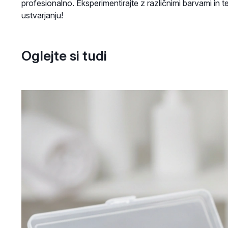
profesionalno. Eksperimentirajte z različnimi barvami in 
ustvarjanju!
Oglejte si tudi