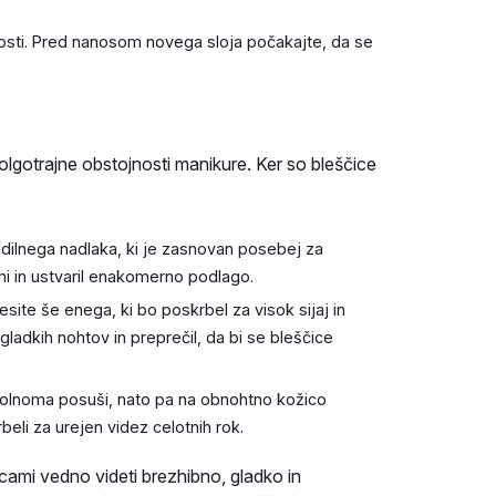
osti. Pred nanosom novega sloja počakajte, da se
olgotrajne obstojnosti manikure. Ker so bleščice
adilnega nadlaka, ki je zasnovan posebej za
ami in ustvaril enakomerno podlago.
site še enega, ki bo poskrbel za visok sijaj in
 gladkih nohtov in preprečil, da bi se bleščice
olnoma posuši, nato pa na obnohtno kožico
beli za urejen videz celotnih rok.
ami vedno videti brezhibno, gladko in