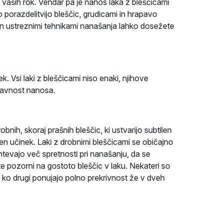
 vaših rok. Vendar pa je nanos laka z bleščicami
porazdelitvijo bleščic, grudicami in hrapavo
a in ustreznimi tehnikami nanašanja lahko dosežete
k. Vsi laki z bleščicami niso enaki, njihove
tavnost nanosa.
obnih, skoraj prašnih bleščic, ki ustvarijo subtilen
ičen učinek. Laki z drobnimi bleščicami se običajno
htevajo več spretnosti pri nanašanju, da se
e pozorni na gostoto bleščic v laku. Nekateri so
m ko drugi ponujajo polno prekrivnost že v dveh