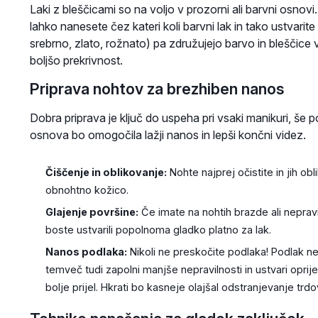
Laki z bleščicami so na voljo v prozorni ali barvni osnovi
lahko nanesete čez kateri koli barvni lak in tako ustvarit
srebrno, zlato, rožnato) pa združujejo barvo in bleščice 
boljšo prekrivnost.
Priprava nohtov za brezhiben nanos
Dobra priprava je ključ do uspeha pri vsaki manikuri, še 
osnova bo omogočila lažji nanos in lepši končni videz.
Čiščenje in oblikovanje:
Nohte najprej očistite in jih obli
obnohtno kožico.
Glajenje površine:
Če imate na nohtih brazde ali nepravi
boste ustvarili popolnoma gladko platno za lak.
Nanos podlaka:
Nikoli ne preskočite podlaka! Podlak n
temveč tudi zapolni manjše nepravilnosti in ustvari oprij
bolje prijel. Hkrati bo kasneje olajšal odstranjevanje trdo