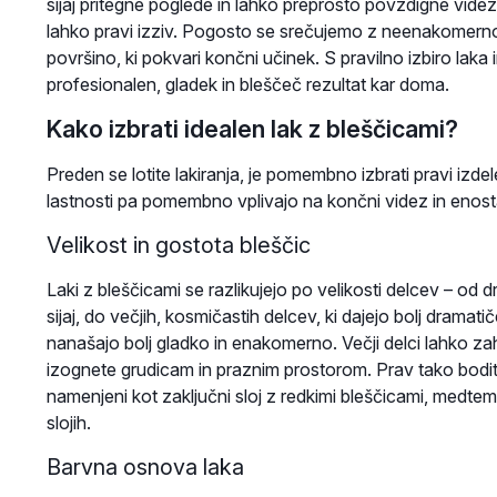
sijaj pritegne poglede in lahko preprosto povzdigne videz
lahko pravi izziv. Pogosto se srečujemo z neenakomerno 
površino, ki pokvari končni učinek. S pravilno izbiro lak
profesionalen, gladek in bleščeč rezultat kar doma.
Kako izbrati idealen lak z bleščicami?
Preden se lotite lakiranja, je pomembno izbrati pravi izdele
lastnosti pa pomembno vplivajo na končni videz in enos
Velikost in gostota bleščic
Laki z bleščicami se razlikujejo po velikosti delcev – od dr
sijaj, do večjih, kosmičastih delcev, ki dajejo bolj dramat
nanašajo bolj gladko in enakomerno. Večji delci lahko za
izognete grudicam in praznim prostorom. Prav tako bodit
namenjeni kot zaključni sloj z redkimi bleščicami, medte
slojih.
Barvna osnova laka