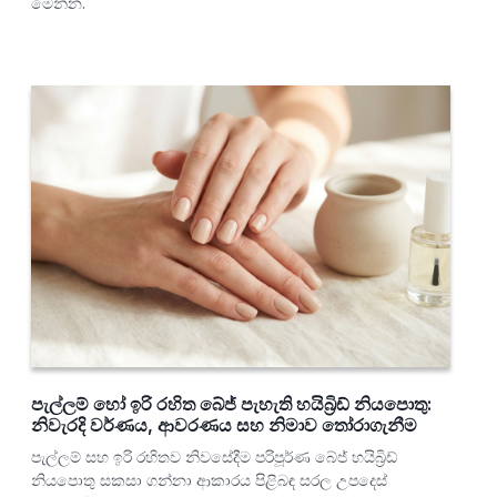
මෙන්න.
පැල්ලම් හෝ ඉරි රහිත බේජ් පැහැති හයිබ්‍රිඩ් නියපොතු:
නිවැරදි වර්ණය, ආවරණය සහ නිමාව තෝරාගැනීම
පැල්ලම් සහ ඉරි රහිතව නිවසේදීම පරිපූර්ණ බේජ් හයිබ්‍රිඩ්
නියපොතු සකසා ගන්නා ආකාරය පිළිබඳ සරල උපදෙස්