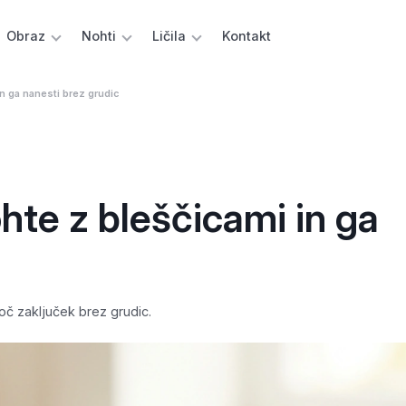
Obraz
Nohti
Ličila
Kontakt
in ga nanesti brez grudic
ohte z bleščicami in ga
joč zaključek brez grudic.