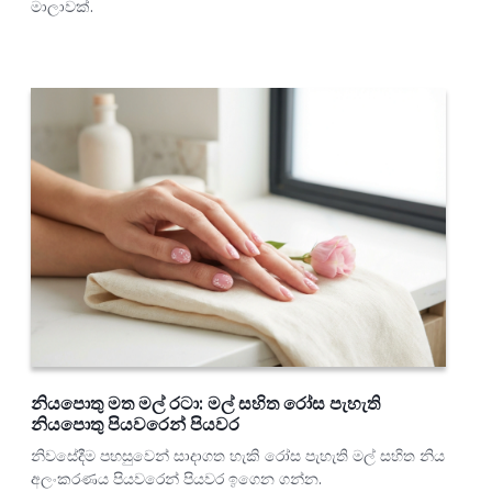
මාලාවක්.
නියපොතු මත මල් රටා: මල් සහිත රෝස පැහැති
නියපොතු පියවරෙන් පියවර
නිවසේදීම පහසුවෙන් සාදාගත හැකි රෝස පැහැති මල් සහිත නිය
අලංකරණය පියවරෙන් පියවර ඉගෙන ගන්න.