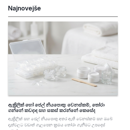
Najnovejše
ඇක්‍රිලික් හෝ ජෙල් නියපොතු: වෙනස්කම්, තෝරා
ගන්නේ කවදාද සහ සකස් කරන්නේ කෙසේද
ඇක්‍රිලික් සහ ජෙල් නියපොතු අතර ඇති වෙනස්කම් සහ ඔබේ
දෑත්වලට වඩාත් ගැලපෙන ක්‍රමය තෝරා ගැනීමට උපදෙස්