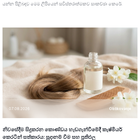
යන්න පිළිබඳව මෙම ලිපියෙන් සවිස්තරාත්මකව සාකච්ඡා කෙරේ.
07.08.2026
Oblikovanje
නිවසේදීම සිදුකරන කොණ්ඩය හැඩගැන්වීමේදී කැෂ්මියර්
කෙරටින් සත්කාරය: සූදානම් වීම සහ ප්‍රතිඵල