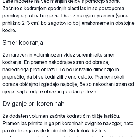
Lase razdelite na več manjših delov s pomočjo sponk.
Začnite s kodranjem spodnjih plasti las in se postopoma
pomikajte proti vrhu glave. Delo z manjšimi prameni (širine
približno 2-3 cm) bo zagotovilo bolj enakomerne in obstojne
kodre.
Smer kodranja
Za naraven in voluminozen videz spreminjajte smer
kodranja. En pramen nakodrajte stran od obraza,
naslednjega proti obrazu. To bo ustvarilo dimenzijo in
preprečilo, da bi se kodri zlili v eno celoto. Prameni okoli
obraza običajno izgledajo najbolje, če so nakodrani stran od
njega, saj to odpre obraz in poudari poteze.
Dviganje pri koreninah
Za dodaten volumen začnite kodrati čim bližje lasišču.
Pramen las primite in ga pri koreninah dvignite navzgor, nato
pa okoli njega ovijte kodralnik. Kodralnik držite v