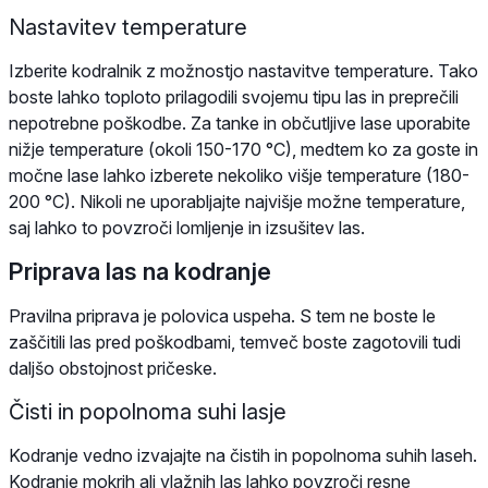
Nastavitev temperature
Izberite kodralnik z možnostjo nastavitve temperature. Tako
boste lahko toploto prilagodili svojemu tipu las in preprečili
nepotrebne poškodbe. Za tanke in občutljive lase uporabite
nižje temperature (okoli 150-170 °C), medtem ko za goste in
močne lase lahko izberete nekoliko višje temperature (180-
200 °C). Nikoli ne uporabljajte najvišje možne temperature,
saj lahko to povzroči lomljenje in izsušitev las.
Priprava las na kodranje
Pravilna priprava je polovica uspeha. S tem ne boste le
zaščitili las pred poškodbami, temveč boste zagotovili tudi
daljšo obstojnost pričeske.
Čisti in popolnoma suhi lasje
Kodranje vedno izvajajte na čistih in popolnoma suhih laseh.
Kodranje mokrih ali vlažnih las lahko povzroči resne