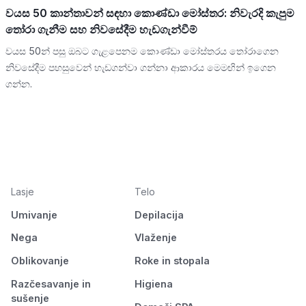
වයස 50 කාන්තාවන් සඳහා කොණ්ඩා මෝස්තර: නිවැරදි කැපුම
තෝරා ගැනීම සහ නිවසේදීම හැඩගැන්වීම්
වයස 50න් පසු ඔබට ගැළපෙනම කොණ්ඩා මෝස්තරය තෝරාගෙන
නිවසේදීම පහසුවෙන් හැඩගන්වා ගන්නා ආකාරය මෙමඟින් ඉගෙන
ගන්න.
Lasje
Telo
Umivanje
Depilacija
Nega
Vlaženje
Oblikovanje
Roke in stopala
Razčesavanje in
Higiena
sušenje