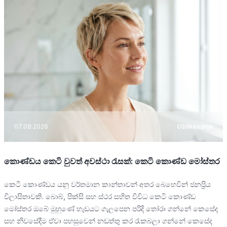
07.08.2026
Oblikovanje
කොණ්ඩය කෙටි වුවත් අවස්ථා රැසක්: කෙටි කොණ්ඩ මෝස්තර
කෙටි කොණ්ඩය යනු වර්තමාන කාන්තාවන් අතර බෙහෙවින් ජනප්‍රිය
විලාසිතාවකි. බොබ්, පික්සි සහ ස්ථර සහිත විවිධ කෙටි කොණ්ඩ
මෝස්තර ඔබේ මුහුණේ හැඩයට ගැලපෙන පරිදි තෝරා ගන්නේ කෙසේද
සහ නිවසේදීම ඒවා පහසුවෙන් නඩත්තු කර රැකබලා ගන්නේ කෙසේද