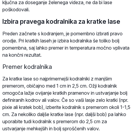
ključna za doseganje želenega videza, ne da bi lase
poškodovali.
Izbira pravega kodralnika za kratke lase
Preden začnete s kodranjem, je pomembno izbrati pravo
orodje. Pri kratkih laseh je izbira kodralnika še toliko bolj
pomembna, saj lahko premer in temperatura močno vplivata
na končni rezultat.
Premer kodralnika
Za kratke lase so najprimernejši kodralniki z manjšim
premerom, običajno med 1 cm in 2,5 cm. Ožji kodralnik
omogoča lažje ovijanje kratkih pramenov in ustvarjanje bolj
definiranih kodrov ali valov. Če so vaši lasje zelo kratki (npr.
pixie ali kratek bob), izberite kodralnik s premerom okoli 1-1,5
cm. Za nekoliko daljše kratke lase (npr. daljši bob) pa lahko
uporabite tudi kodralnik s premerom do 2,5 cm za
ustvarjanje mehkejših in bolj sproščenih valov.