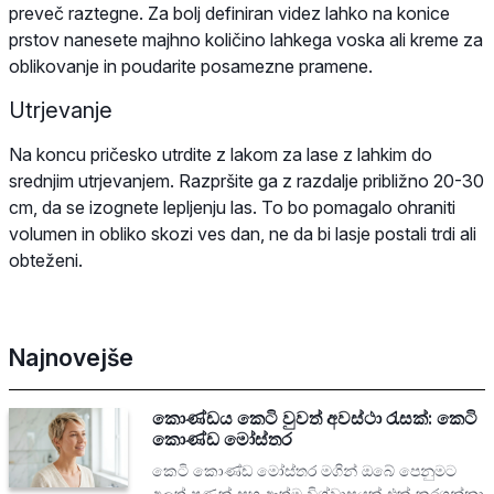
preveč raztegne. Za bolj definiran videz lahko na konice
prstov nanesete majhno količino lahkega voska ali kreme za
oblikovanje in poudarite posamezne pramene.
Utrjevanje
Na koncu pričesko utrdite z lakom za lase z lahkim do
srednjim utrjevanjem. Razpršite ga z razdalje približno 20-30
cm, da se izognete lepljenju las. To bo pomagalo ohraniti
volumen in obliko skozi ves dan, ne da bi lasje postali trdi ali
obteženi.
Najnovejše
කොණ්ඩය කෙටි වුවත් අවස්ථා රැසක්: කෙටි
කොණ්ඩ මෝස්තර
කෙටි කොණ්ඩ මෝස්තර මගින් ඔබේ පෙනුමට
අලුත් පණක් සහ ආත්ම විශ්වාසයක් එක් කරගන්නා