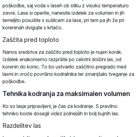
poškodbe, saj voda v laseh ob stiku z visoko temperaturo
zavre. Lase si operite, nanesite izdelek za volumen in jih
temeljito posušite s sušilcem za lase, pri tem pa jih že pri
koreninah dvigujte s krtačo.
Zaščita pred toploto
Nanos sredstva za zaščito pred toploto je nujen korak.
Izdelek enakomerno razpršite po celotni dolžini las, od
korenin do konic. To bo ustvarilo zaščitno pregrado med
lasmi in vročo površino kodralnika ter zmanjšalo tveganje za
poškodbe.
Tehnika kodranja za maksimalen volumen
Ko so lasje pripravljeni, je čas za kodranje. S pravilno
tehniko boste dosegli videz polnejših in bolj bujnih las.
Razdelitev las