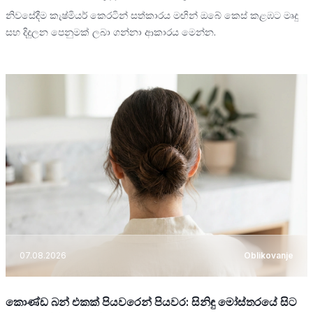
නිවසේදීම කැෂ්මියර් කෙරටින් සත්කාරය මඟින් ඔබේ කෙස් කළඹට මෘදු
සහ දිදුලන පෙනුමක් ලබා ගන්නා ආකාරය මෙන්න.
07.08.2026
Oblikovanje
කොණ්ඩ බන් එකක් පියවරෙන් පියවර: සිනිඳු මෝස්තරයේ සිට