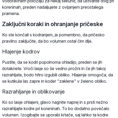
vodoravnem položaju za nekaj sekund, da ustvarite dvig pri
koreninah, preden nadaljujete z ovijanjem preostalega
pramena.
Zaključni koraki in ohranjanje pričeske
Ko ste končali s kodranjem, je pomembno, da pričesko
pravilno zaključite, da bo volumen ostal čim dlje.
Hlajenje kodrov
Pustite, da se kodri popolnoma ohladijo, preden se jih
dotaknete. Vroči lasje so še vedno prožni in če jih takoj
razrahljate, bodo hitro izgubili obliko. Hlajenje omogoča, da
se kutikula las zapre in koder "zaklene" v želeno obliko.
Razrahljanje in oblikovanje
Ko so lasje ohlajeni, glavo nagnite naprej in s prsti nežno
razrahljajte kodre pri koreninah. To bo dodatno povečalo
volumen. Izogibajte se uporabi krtače, saj lahko ta kodre