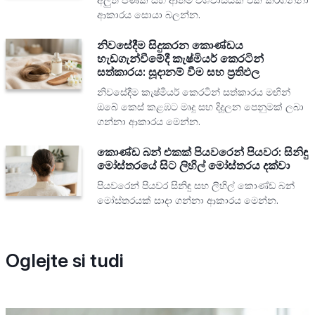
ආකාරය සොයා බලන්න.
නිවසේදීම සිදුකරන කොණ්ඩය
හැඩගැන්වීමේදී කැෂ්මියර් කෙරටින්
සත්කාරය: සූදානම් වීම සහ ප්‍රතිඵල
නිවසේදීම කැෂ්මියර් කෙරටින් සත්කාරය මඟින්
ඔබේ කෙස් කළඹට මෘදු සහ දිදුලන පෙනුමක් ලබා
ගන්නා ආකාරය මෙන්න.
කොණ්ඩ බන් එකක් පියවරෙන් පියවර: සිනිඳු
මෝස්තරයේ සිට ලිහිල් මෝස්තරය දක්වා
පියවරෙන් පියවර සිනිඳු සහ ලිහිල් කොණ්ඩ බන්
මෝස්තරයක් සාදා ගන්නා ආකාරය මෙන්න.
Oglejte si tudi