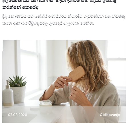
දිගු කොණ්ඩය සහ බන්ග්ස්: හැඩගැන්වීම සහ හැඩය ඉස්මතු
කරන්නේ කෙසේද
දිගු කොණ්ඩය සහ බන්ග්ස් මෝස්තරය නිවැරදිව හැඩගන්වන සහ නඩත්තු
කරන ආකාරය පිළිබඳ සරල උපදෙස් මාලාවක් මෙන්න.
07.08.2026
Oblikovanje