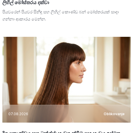
ලිහිල් මෝස්තරය දක්වා
පියවරෙන් පියවර සිනිඳු සහ ලිහිල් කොණ්ඩ බන් මෝස්තරයක් සාදා
ගන්නා ආකාරය මෙන්න.
07.08.2026
Oblikovanje