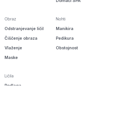
Domači SPA
Obraz
Nohti
Odstranjevanje ličil
Manikira
Čiščenje obraza
Pedikura
Vlaženje
Obstojnost
Maske
Ličila
Podlaga
Oči
Obrvi
Usta