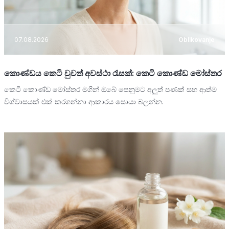
07.08.2026
Oblikovanje
කොණ්ඩය කෙටි වුවත් අවස්ථා රැසක්: කෙටි කොණ්ඩ මෝස්තර
කෙටි කොණ්ඩ මෝස්තර මගින් ඔබේ පෙනුමට අලුත් පණක් සහ ආත්ම
විශ්වාසයක් එක් කරගන්නා ආකාරය සොයා බලන්න.