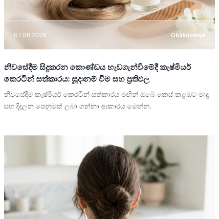
07.08.2026
Oblikovanje
නිවසේදීම සිදුකරන කොණ්ඩය හැඩගැන්වීමේදී කැෂ්මියර්
කෙරටින් සත්කාරය: සූදානම් වීම සහ ප්‍රතිඵල
නිවසේදීම කැෂ්මියර් කෙරටින් සත්කාරය මඟින් ඔබේ කෙස් කළඹට මෘදු
සහ දිදුලන පෙනුමක් ලබා ගන්නා ආකාරය මෙන්න.