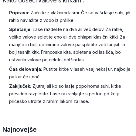
Kako doseči valove s kitkami:
Priprava:
Začnite z vlažnimi lasmi. Če so vaši lasje suhi, jih
rahlo navlažite z vodo iz pršilke.
Spletanje:
Lase razdelite na dva ali več delov. Za rahle,
velike valove spletite eno ali dve ohlapni klasični kitki. Za
manjše in bolj definirane valove pa spletite več tanjših in
bolj tesnih kitk. Francoska kita, spletena od lasišča, bo
ustvarila valove po celotni dolžini las.
Čas delovanja:
Pustite kitke v laseh vsaj nekaj ur, najbolje
pa kar čez noč.
Zaključek:
Zjutraj ali ko so lasje popolnoma suhi, kitke
previdno razpletite. Lase razrahljajte s prsti in po želji
pričesko utrdite z rahlim lakom za lase.
Najnovejše