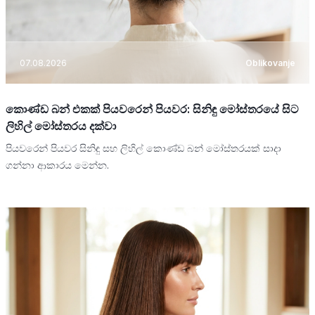
07.08.2026
Oblikovanje
කොණ්ඩ බන් එකක් පියවරෙන් පියවර: සිනිඳු මෝස්තරයේ සිට
ලිහිල් මෝස්තරය දක්වා
පියවරෙන් පියවර සිනිඳු සහ ලිහිල් කොණ්ඩ බන් මෝස්තරයක් සාදා
ගන්නා ආකාරය මෙන්න.