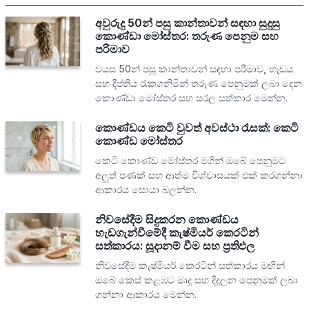
අවුරුදු 50න් පසු කාන්තාවන් සඳහා සුදුසු
කොණ්ඩා මෝස්තර: තරුණ පෙනුම සහ
පරිමාව
වයස 50න් පසු කාන්තාවන් සඳහා පරිමාව, හැඩය
සහ දීප්තිය රැකගනිමින් තරුණ පෙනුමක් ලබා දෙන
කොණ්ඩා මෝස්තර සහ සරල සත්කාර මෙන්න.
කොණ්ඩය කෙටි වුවත් අවස්ථා රැසක්: කෙටි
කොණ්ඩ මෝස්තර
කෙටි කොණ්ඩ මෝස්තර මගින් ඔබේ පෙනුමට
අලුත් පණක් සහ ආත්ම විශ්වාසයක් එක් කරගන්නා
ආකාරය සොයා බලන්න.
නිවසේදීම සිදුකරන කොණ්ඩය
හැඩගැන්වීමේදී කැෂ්මියර් කෙරටින්
සත්කාරය: සූදානම් වීම සහ ප්‍රතිඵල
නිවසේදීම කැෂ්මියර් කෙරටින් සත්කාරය මඟින්
ඔබේ කෙස් කළඹට මෘදු සහ දිදුලන පෙනුමක් ලබා
ගන්නා ආකාරය මෙන්න.