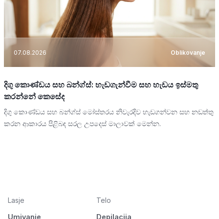
07.08.2026
Oblikovanje
දිගු කොණ්ඩය සහ බන්ග්ස්: හැඩගැන්වීම සහ හැඩය ඉස්මතු
කරන්නේ කෙසේද
දිගු කොණ්ඩය සහ බන්ග්ස් මෝස්තරය නිවැරදිව හැඩගන්වන සහ නඩත්තු
කරන ආකාරය පිළිබඳ සරල උපදෙස් මාලාවක් මෙන්න.
Lasje
Telo
Umivanje
Depilacija