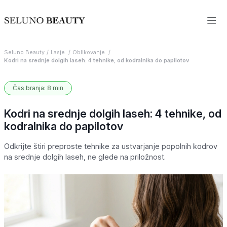
Seluno Beauty
Lasje
Oblikovanje
Kodri na srednje dolgih laseh: 4 tehnike, od kodralnika do papilotov
Čas branja: 8 min
Kodri na srednje dolgih laseh: 4 tehnike, od
kodralnika do papilotov
Odkrijte štiri preproste tehnike za ustvarjanje popolnih kodrov
na srednje dolgih laseh, ne glede na priložnost.