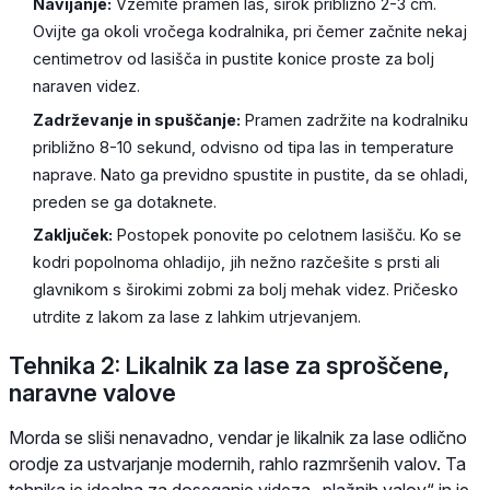
Navijanje:
Vzemite pramen las, širok približno 2-3 cm.
Ovijte ga okoli vročega kodralnika, pri čemer začnite nekaj
centimetrov od lasišča in pustite konice proste za bolj
naraven videz.
Zadrževanje in spuščanje:
Pramen zadržite na kodralniku
približno 8-10 sekund, odvisno od tipa las in temperature
naprave. Nato ga previdno spustite in pustite, da se ohladi,
preden se ga dotaknete.
Zaključek:
Postopek ponovite po celotnem lasišču. Ko se
kodri popolnoma ohladijo, jih nežno razčešite s prsti ali
glavnikom s širokimi zobmi za bolj mehak videz. Pričesko
utrdite z lakom za lase z lahkim utrjevanjem.
Tehnika 2: Likalnik za lase za sproščene,
naravne valove
Morda se sliši nenavadno, vendar je likalnik za lase odlično
orodje za ustvarjanje modernih, rahlo razmršenih valov. Ta