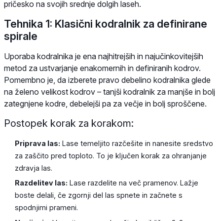
pričesko na svojih srednje dolgih laseh.
Tehnika 1: Klasični kodralnik za definirane
spirale
Uporaba kodralnika je ena najhitrejših in najučinkovitejših
metod za ustvarjanje enakomernih in definiranih kodrov.
Pomembno je, da izberete pravo debelino kodralnika glede
na želeno velikost kodrov – tanjši kodralnik za manjše in bolj
zategnjene kodre, debelejši pa za večje in bolj sproščene.
Postopek korak za korakom:
Priprava las:
Lase temeljito razčešite in nanesite sredstvo
za zaščito pred toploto. To je ključen korak za ohranjanje
zdravja las.
Razdelitev las:
Lase razdelite na več pramenov. Lažje
boste delali, če zgornji del las spnete in začnete s
spodnjimi prameni.