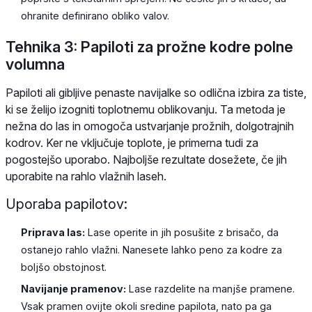
ohranite definirano obliko valov.
Tehnika 3: Papiloti za prožne kodre polne
volumna
Papiloti ali gibljive penaste navijalke so odlična izbira za tiste,
ki se želijo izogniti toplotnemu oblikovanju. Ta metoda je
nežna do las in omogoča ustvarjanje prožnih, dolgotrajnih
kodrov. Ker ne vključuje toplote, je primerna tudi za
pogostejšo uporabo. Najboljše rezultate dosežete, če jih
uporabite na rahlo vlažnih laseh.
Uporaba papilotov:
Priprava las:
Lase operite in jih posušite z brisačo, da
ostanejo rahlo vlažni. Nanesete lahko peno za kodre za
boljšo obstojnost.
Navijanje pramenov:
Lase razdelite na manjše pramene.
Vsak pramen ovijte okoli sredine papilota, nato pa ga