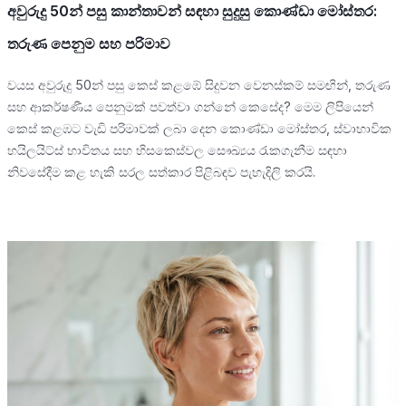
අවුරුදු 50න් පසු කාන්තාවන් සඳහා සුදුසු කොණ්ඩා මෝස්තර:
තරුණ පෙනුම සහ පරිමාව
වයස අවුරුදු 50න් පසු කෙස් කළඹේ සිදුවන වෙනස්කම් සමඟින්, තරුණ
සහ ආකර්ෂණීය පෙනුමක් පවත්වා ගන්නේ කෙසේද? මෙම ලිපියෙන්
කෙස් කළඹට වැඩි පරිමාවක් ලබා දෙන කොණ්ඩා මෝස්තර, ස්වාභාවික
හයිලයිට්ස් භාවිතය සහ හිසකෙස්වල සෞඛ්‍යය රැකගැනීම සඳහා
නිවසේදීම කළ හැකි සරල සත්කාර පිළිබඳව පැහැදිලි කරයි.