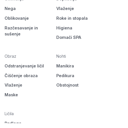
Nega
Vlaženje
Oblikovanje
Roke in stopala
Razčesavanje in
Higiena
sušenje
Domači SPA
Obraz
Nohti
Odstranjevanje ličil
Manikira
Čiščenje obraza
Pedikura
Vlaženje
Obstojnost
Maske
Ličila
Podlaga