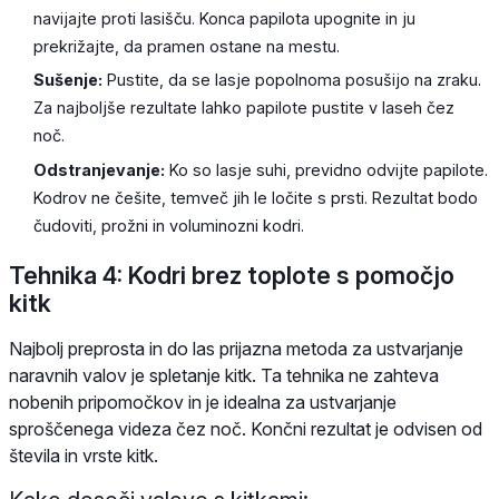
navijajte proti lasišču. Konca papilota upognite in ju
prekrižajte, da pramen ostane na mestu.
Sušenje:
Pustite, da se lasje popolnoma posušijo na zraku.
Za najboljše rezultate lahko papilote pustite v laseh čez
noč.
Odstranjevanje:
Ko so lasje suhi, previdno odvijte papilote.
Kodrov ne češite, temveč jih le ločite s prsti. Rezultat bodo
čudoviti, prožni in voluminozni kodri.
Tehnika 4: Kodri brez toplote s pomočjo
kitk
Najbolj preprosta in do las prijazna metoda za ustvarjanje
naravnih valov je spletanje kitk. Ta tehnika ne zahteva
nobenih pripomočkov in je idealna za ustvarjanje
sproščenega videza čez noč. Končni rezultat je odvisen od
števila in vrste kitk.