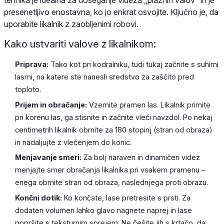
tehnika je idealna za doseganje videza „plažnih valov“ in je
presenetljivo enostavna, ko jo enkrat osvojite. Ključno je, da
uporabite likalnik z zaobljenimi robovi.
Kako ustvariti valove z likalnikom:
Priprava:
Tako kot pri kodralniku, tudi tukaj začnite s suhimi
lasmi, na katere ste nanesli sredstvo za zaščito pred
toploto.
Prijem in obračanje:
Vzemite pramen las. Likalnik primite
pri korenu las, ga stisnite in začnite vleči navzdol. Po nekaj
centimetrih likalnik obrnite za 180 stopinj (stran od obraza)
in nadaljujte z vlečenjem do konic.
Menjavanje smeri:
Za bolj naraven in dinamičen videz
menjajte smer obračanja likalnika pri vsakem pramenu –
enega obrnite stran od obraza, naslednjega proti obrazu.
Končni dotik:
Ko končate, lase pretresite s prsti. Za
dodaten volumen lahko glavo nagnete naprej in lase
popršite s teksturnim sprejem. Ne češite jih s krtačo, da