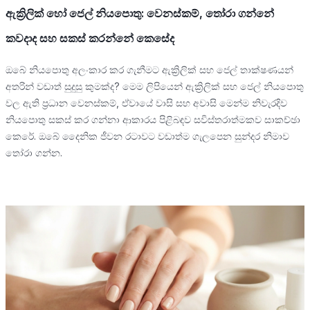
ඇක්‍රිලික් හෝ ජෙල් නියපොතු: වෙනස්කම්, තෝරා ගන්නේ
කවදාද සහ සකස් කරන්නේ කෙසේද
ඔබේ නියපොතු අලංකාර කර ගැනීමට ඇක්‍රිලික් සහ ජෙල් තාක්ෂණයන්
අතරින් වඩාත් සුදුසු කුමක්ද? මෙම ලිපියෙන් ඇක්‍රිලික් සහ ජෙල් නියපොතු
වල ඇති ප්‍රධාන වෙනස්කම්, ඒවායේ වාසි සහ අවාසි මෙන්ම නිවැරදිව
නියපොතු සකස් කර ගන්නා ආකාරය පිළිබඳව සවිස්තරාත්මකව සාකච්ඡා
කෙරේ. ඔබේ දෛනික ජීවන රටාවට වඩාත්ම ගැලපෙන සුන්දර නිමාව
තෝරා ගන්න.