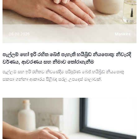
08.08.2026
Manikira
පැල්ලම් හෝ ඉරි රහිත බේජ් පැහැති හයිබ්‍රිඩ් නියපොතු: නිවැරදි
වර්ණය, ආවරණය සහ නිමාව තෝරාගැනීම
පැල්ලම් සහ ඉරි රහිතව නිවසේදීම පරිපූර්ණ බේජ් හයිබ්‍රිඩ් නියපොතු
සකසා ගන්නා ආකාරය පිළිබඳ සරල උපදෙස් මාලාවක්.