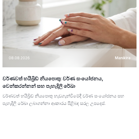
08.08.2026
Manikira
වර්ණවත් හයිබ්‍රිඩ් නියපොතු: වර්ණ සංයෝජනය,
වෙන්කරන්නන් සහ පැහැදිලි රේඛා
වර්ණවත් හයිබ්‍රිඩ් නියපොතු හැඩගැන්වීමේදී වර්ණ සංයෝජනය සහ
පැහැදිලි රේඛා ලබාගන්නා ආකාරය පිළිබඳ සරල උපදෙස්.