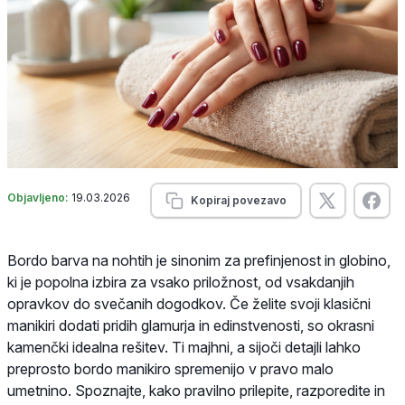
Objavljeno:
19.03.2026
Kopiraj povezavo
Bordo barva na nohtih je sinonim za prefinjenost in globino,
ki je popolna izbira za vsako priložnost, od vsakdanjih
opravkov do svečanih dogodkov. Če želite svoji klasični
manikiri dodati pridih glamurja in edinstvenosti, so okrasni
kamenčki idealna rešitev. Ti majhni, a sijoči detajli lahko
preprosto bordo manikiro spremenijo v pravo malo
umetnino. Spoznajte, kako pravilno prilepite, razporedite in