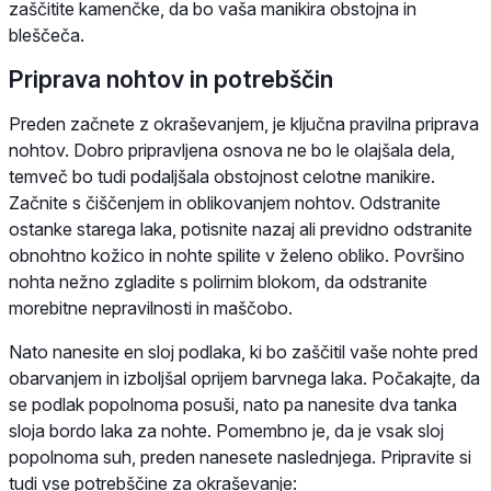
zaščitite kamenčke, da bo vaša manikira obstojna in
bleščeča.
Priprava nohtov in potrebščin
Preden začnete z okraševanjem, je ključna pravilna priprava
nohtov. Dobro pripravljena osnova ne bo le olajšala dela,
temveč bo tudi podaljšala obstojnost celotne manikire.
Začnite s čiščenjem in oblikovanjem nohtov. Odstranite
ostanke starega laka, potisnite nazaj ali previdno odstranite
obnohtno kožico in nohte spilite v želeno obliko. Površino
nohta nežno zgladite s polirnim blokom, da odstranite
morebitne nepravilnosti in maščobo.
Nato nanesite en sloj podlaka, ki bo zaščitil vaše nohte pred
obarvanjem in izboljšal oprijem barvnega laka. Počakajte, da
se podlak popolnoma posuši, nato pa nanesite dva tanka
sloja bordo laka za nohte. Pomembno je, da je vsak sloj
popolnoma suh, preden nanesete naslednjega. Pripravite si
tudi vse potrebščine za okraševanje: