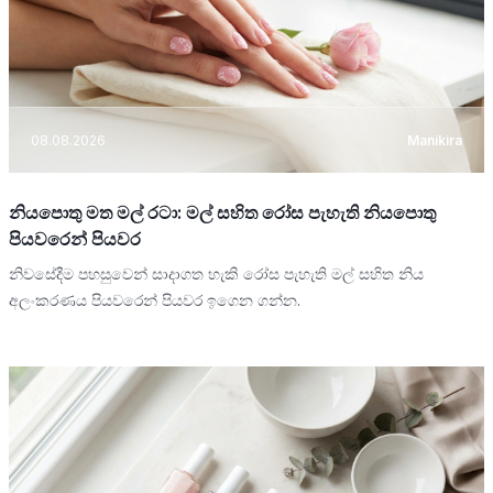
08.08.2026
Manikira
නියපොතු මත මල් රටා: මල් සහිත රෝස පැහැති නියපොතු
පියවරෙන් පියවර
නිවසේදීම පහසුවෙන් සාදාගත හැකි රෝස පැහැති මල් සහිත නිය
අලංකරණය පියවරෙන් පියවර ඉගෙන ගන්න.