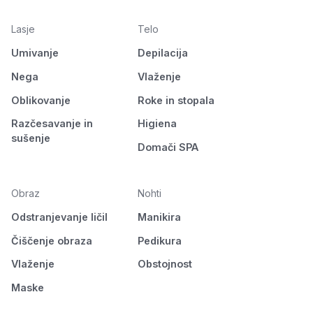
Lasje
Telo
Umivanje
Depilacija
Nega
Vlaženje
Oblikovanje
Roke in stopala
Razčesavanje in
Higiena
sušenje
Domači SPA
Obraz
Nohti
Odstranjevanje ličil
Manikira
Čiščenje obraza
Pedikura
Vlaženje
Obstojnost
Maske