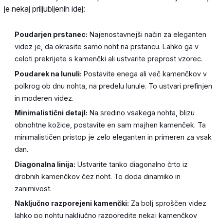
je nekaj priljubljenih idej:
Poudarjen prstanec:
Najenostavnejši način za eleganten
videz je, da okrasite samo noht na prstancu. Lahko ga v
celoti prekrijete s kamenčki ali ustvarite preprost vzorec.
Poudarek na lunuli:
Postavite enega ali več kamenčkov v
polkrog ob dnu nohta, na predelu lunule. To ustvari prefinjen
in moderen videz.
Minimalistični detajl:
Na sredino vsakega nohta, blizu
obnohtne kožice, postavite en sam majhen kamenček. Ta
minimalističen pristop je zelo eleganten in primeren za vsak
dan.
Diagonalna linija:
Ustvarite tanko diagonalno črto iz
drobnih kamenčkov čez noht. To doda dinamiko in
zanimivost.
Naključno razporejeni kamenčki:
Za bolj sproščen videz
lahko po nohtu naključno razporedite nekaj kamenčkov