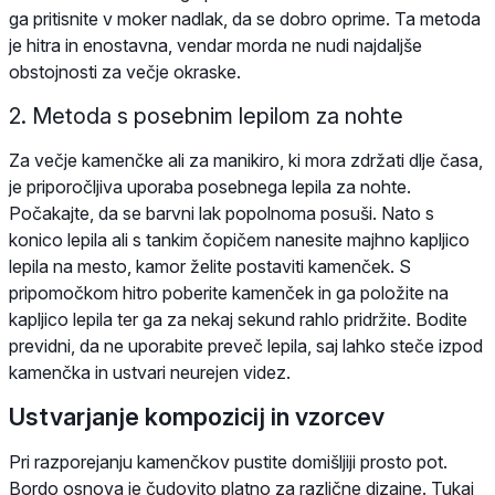
ga pritisnite v moker nadlak, da se dobro oprime. Ta metoda
je hitra in enostavna, vendar morda ne nudi najdaljše
obstojnosti za večje okraske.
2. Metoda s posebnim lepilom za nohte
Za večje kamenčke ali za manikiro, ki mora zdržati dlje časa,
je priporočljiva uporaba posebnega lepila za nohte.
Počakajte, da se barvni lak popolnoma posuši. Nato s
konico lepila ali s tankim čopičem nanesite majhno kapljico
lepila na mesto, kamor želite postaviti kamenček. S
pripomočkom hitro poberite kamenček in ga položite na
kapljico lepila ter ga za nekaj sekund rahlo pridržite. Bodite
previdni, da ne uporabite preveč lepila, saj lahko steče izpod
kamenčka in ustvari neurejen videz.
Ustvarjanje kompozicij in vzorcev
Pri razporejanju kamenčkov pustite domišljiji prosto pot.
Bordo osnova je čudovito platno za različne dizajne. Tukaj