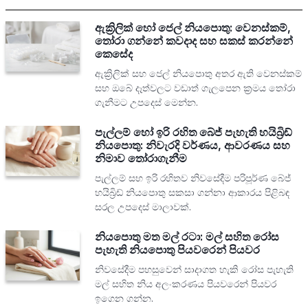
ඇක්‍රිලික් හෝ ජෙල් නියපොතු: වෙනස්කම්,
තෝරා ගන්නේ කවදාද සහ සකස් කරන්නේ
කෙසේද
ඇක්‍රිලික් සහ ජෙල් නියපොතු අතර ඇති වෙනස්කම්
සහ ඔබේ දෑත්වලට වඩාත් ගැලපෙන ක්‍රමය තෝරා
ගැනීමට උපදෙස් මෙන්න.
පැල්ලම් හෝ ඉරි රහිත බේජ් පැහැති හයිබ්‍රිඩ්
නියපොතු: නිවැරදි වර්ණය, ආවරණය සහ
නිමාව තෝරාගැනීම
පැල්ලම් සහ ඉරි රහිතව නිවසේදීම පරිපූර්ණ බේජ්
හයිබ්‍රිඩ් නියපොතු සකසා ගන්නා ආකාරය පිළිබඳ
සරල උපදෙස් මාලාවක්.
නියපොතු මත මල් රටා: මල් සහිත රෝස
පැහැති නියපොතු පියවරෙන් පියවර
නිවසේදීම පහසුවෙන් සාදාගත හැකි රෝස පැහැති
මල් සහිත නිය අලංකරණය පියවරෙන් පියවර
ඉගෙන ගන්න.