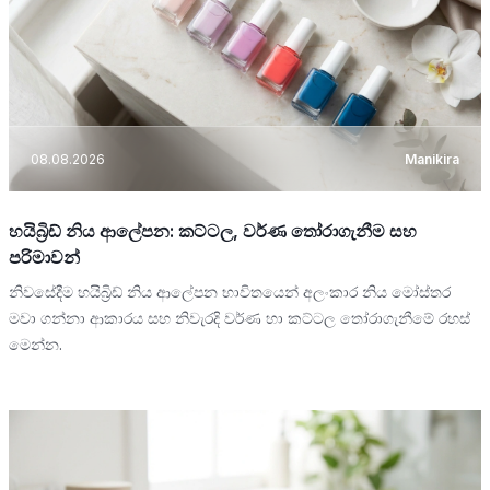
08.08.2026
Manikira
හයිබ්‍රිඩ් නිය ආලේපන: කට්ටල, වර්ණ තෝරාගැනීම සහ
පරිමාවන්
නිවසේදීම හයිබ්‍රිඩ් නිය ආලේපන භාවිතයෙන් අලංකාර නිය මෝස්තර
මවා ගන්නා ආකාරය සහ නිවැරදි වර්ණ හා කට්ටල තෝරාගැනීමේ රහස්
මෙන්න.