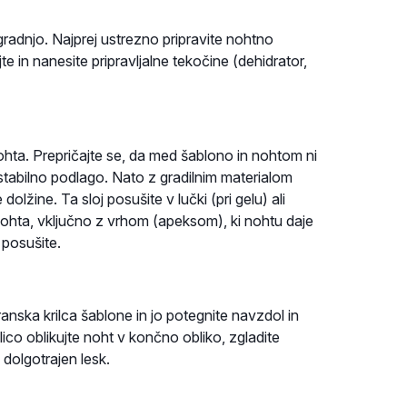
gradnjo. Najprej ustrezno pripravite nohtno
 in nanesite pripravljalne tekočine (dehidrator,
ohta. Prepričajte se, da med šablono in nohtom ni
 stabilno podlago. Nato z gradilnim materialom
dolžine. Ta sloj posušite v lučki (pri gelu) ali
re nohta, vključno z vrhom (apeksom), ki nohtu daje
 posušite.
ranska krilca šablone in jo potegnite navzdol in
ico oblikujte noht v končno obliko, zgladite
 dolgotrajen lesk.