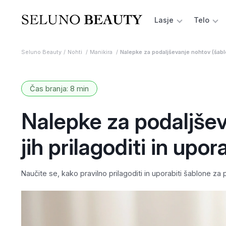
Lasje
Telo
Seluno Beauty
Nohti
Manikira
Nalepke za podaljševanje nohtov (šablone
Čas branja: 8 min
Nalepke za podaljšev
jih prilagoditi in upora
Naučite se, kako pravilno prilagoditi in uporabiti šablone 