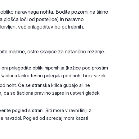
obliko naravnega nohta. Bodite pozorni na širino
na plošča loči od posteljice) in naravno
krivljen, več prilagoditev bo potrebnih.
ite majhne, ostre škarjice za natančno rezanje.
oni prilagodite obliki hiponihija (kožice pod prostim
šablona lahko tesno prilegala pod noht brez vrzeli.
 noht. Če se stranska krilca gubajo ali ne
o, da se šablona pravilno zapre in ustvari gladek
te pogled s strani. Biti mora v ravni liniji z
ne navzdol. Pogled od spredaj mora kazati