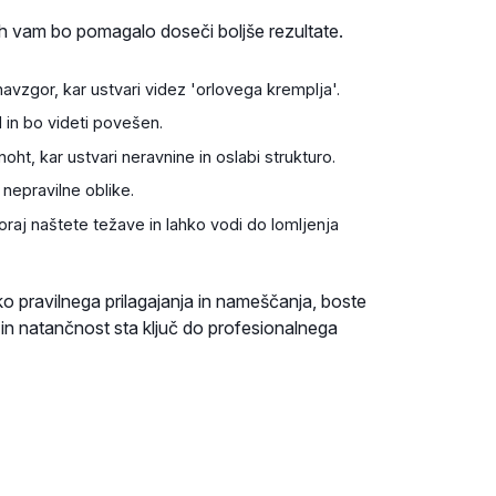
ih vam bo pomagalo doseči boljše rezultate.
avzgor, kar ustvari videz 'orlovega kremplja'.
 in bo videti povešen.
oht, kar ustvari neravnine in oslabi strukturo.
 nepravilne oblike.
raj naštete težave in lahko vodi do lomljenja
ko pravilnega prilagajanja in nameščanja, boste
st in natančnost sta ključ do profesionalnega