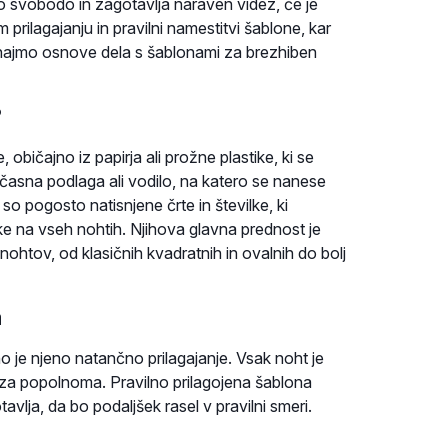
 svobodo in zagotavlja naraven videz, če je
prilagajanju in pravilni namestitvi šablone, kar
znajmo osnove dela s šablonami za brezhiben
?
bičajno iz papirja ali prožne plastike, ki se
časna podlaga ali vodilo, na katero se nanese
ah so pogosto natisnjene črte in številke, ki
ke na vseh nohtih. Njihova glavna prednost je
nohtov, od klasičnih kvadratnih in ovalnih do bolj
a
 je njeno natančno prilagajanje. Vsak noht je
eza popolnoma. Pravilno prilagojena šablona
tavlja, da bo podaljšek rasel v pravilni smeri.