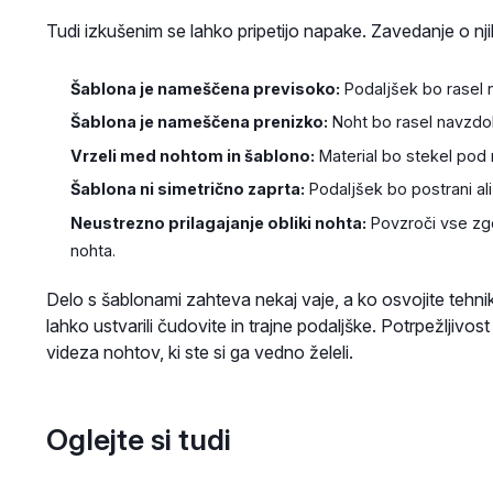
Tudi izkušenim se lahko pripetijo napake. Zavedanje o nj
Šablona je nameščena previsoko:
Podaljšek bo rasel n
Šablona je nameščena prenizko:
Noht bo rasel navzdol
Vrzeli med nohtom in šablono:
Material bo stekel pod n
Šablona ni simetrično zaprta:
Podaljšek bo postrani ali
Neustrezno prilagajanje obliki nohta:
Povzroči vse zgo
nohta.
Delo s šablonami zahteva nekaj vaje, a ko osvojite tehni
lahko ustvarili čudovite in trajne podaljške. Potrpežljivo
videza nohtov, ki ste si ga vedno želeli.
Oglejte si tudi