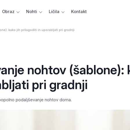
Obraz
Nohti
Ličila
Kontakt
): kako jih prilagoditi in uporabljati pri gradnji
anje nohtov (šablone):
bljati pri gradnji
za popolno podaljševanje nohtov doma.