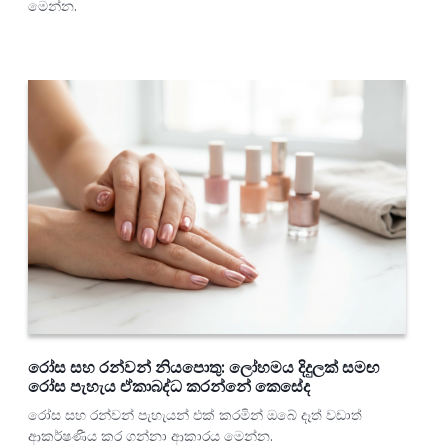
මෙන්න.
රෝස සහ රන්වන් නියපොතු: ලෝහමය දිදුලක් සමඟ
රෝස පැහැය ඒකාබද්ධ කරන්නේ කෙසේද
රෝස සහ රන්වන් පැහැයන් එක් කරමින් ඔබේ දෑත් වඩාත්
ආකර්ෂණීය කර ගන්නා ආකාරය මෙන්න.