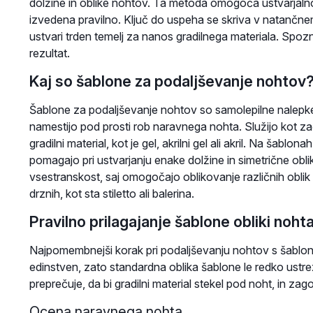
dolžine in oblike nohtov. Ta metoda omogoča ustvarjalno
izvedena pravilno. Ključ do uspeha se skriva v natančnem 
ustvari trden temelj za nanos gradilnega materiala. Spo
rezultat.
Kaj so šablone za podaljševanje nohtov
Šablone za podaljševanje nohtov so samolepilne nalepke, o
namestijo pod prosti rob naravnega nohta. Služijo kot za
gradilni material, kot je gel, akrilni gel ali akril. Na šablon
pomagajo pri ustvarjanju enake dolžine in simetrične obli
vsestranskost, saj omogočajo oblikovanje različnih oblik 
drznih, kot sta stiletto ali balerina.
Pravilno prilagajanje šablone obliki noht
Najpomembnejši korak pri podaljševanju nohtov s šablono
edinstven, zato standardna oblika šablone le redko ustr
preprečuje, da bi gradilni material stekel pod noht, in zago
Ocena naravnega nohta