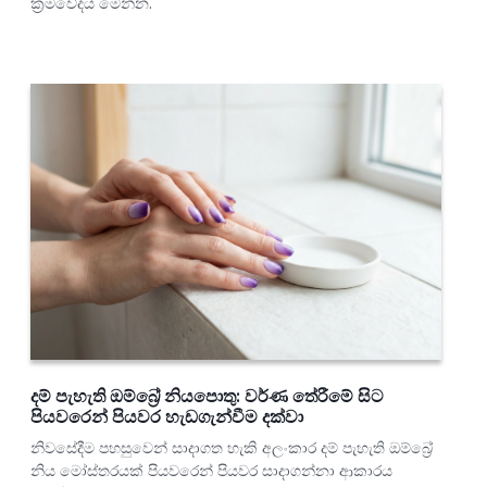
ක්‍රමවේදය මෙන්න.
දම් පැහැති ඔම්බ්‍රේ නියපොතු: වර්ණ තේරීමේ සිට
පියවරෙන් පියවර හැඩගැන්වීම දක්වා
නිවසේදීම පහසුවෙන් සාදාගත හැකි අලංකාර දම් පැහැති ඔම්බ්‍රේ
නිය මෝස්තරයක් පියවරෙන් පියවර සාදාගන්නා ආකාරය