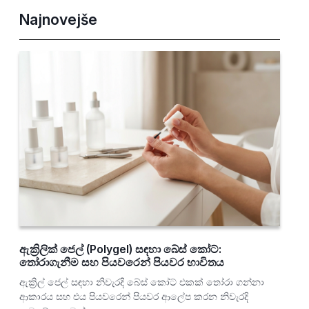
Najnovejše
ඇක්‍රිලික් ජෙල් (Polygel) සඳහා බේස් කෝට්:
තෝරාගැනීම සහ පියවරෙන් පියවර භාවිතය
ඇක්‍රිල් ජෙල් සඳහා නිවැරදි බේස් කෝට් එකක් තෝරා ගන්නා
ආකාරය සහ එය පියවරෙන් පියවර ආලේප කරන නිවැරදි