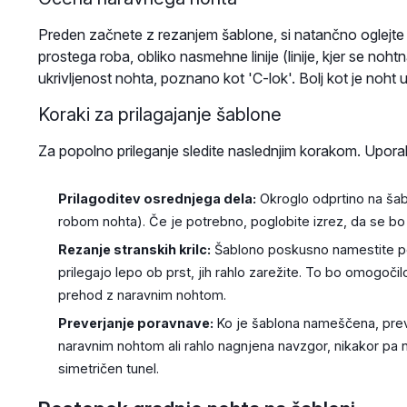
Preden začnete z rezanjem šablone, si natančno oglejte 
prostega roba, obliko nasmehne linije (linije, kjer se noht
ukrivljenost nohta, poznano kot 'C-lok'. Bolj kot je noht u
Koraki za prilagajanje šablone
Za popolno prileganje sledite naslednjim korakom. Uporab
Prilagoditev osrednjega dela:
Okroglo odprtino na šabl
robom nohta). Če je potrebno, poglobite izrez, da se bo 
Rezanje stranskih krilc:
Šablono poskusno namestite pod
prilegajo lepo ob prst, jih rahlo zarežite. To bo omogočil
prehod z naravnim nohtom.
Preverjanje poravnave:
Ko je šablona nameščena, preveri
naravnim nohtom ali rahlo nagnjena navzgor, nikakor pa 
simetričen tunel.