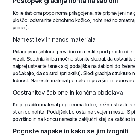
Postopek gradnje nohta na šabloni
Ko je šablona popolnoma prilagojena, ste pripravljeni na 
ploščo: odstranite obnohtno kožico, noht nežno zmatirajte
primer).
Namestitev in nanos materiala
Prilagojeno šablono previdno namestite pod prosti rob n
vrzeli. Spodnja krilca močno stisnite skupaj, da ustvarite
najprej ustvarite tanek sloj podaljška na šabloni do želene 
počakajte, da se strdi (pri akrilu). Sledi gradnja struktu
trdnost. Nanesite material po celotni površini in ponovno
Odstranitev šablone in končna obdelava
Ko je gradilni material popolnoma trden, nežno stisnite st
stran od nohta. Podaljšek bo ostal na svojem mestu. S pil
površino in na koncu nanesite zaključni sijaj za zaščito in
Pogoste napake in kako se jim izogniti