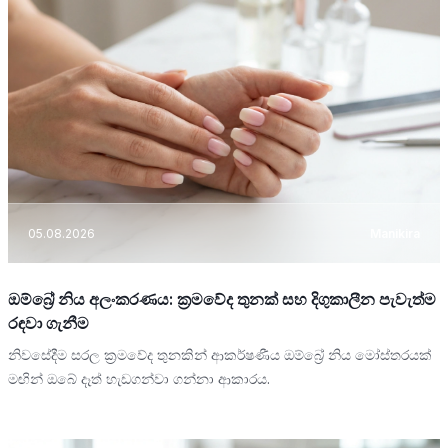
05.08.2026
Manikira
ඔම්බ්‍රේ නිය අලංකරණය: ක්‍රමවේද තුනක් සහ දිගුකාලීන පැවැත්ම
රඳවා ගැනීම
නිවසේදීම සරල ක්‍රමවේද තුනකින් ආකර්ෂණීය ඔම්බ්‍රේ නිය මෝස්තරයක්
මඟින් ඔබේ දෑත් හැඩගන්වා ගන්නා ආකාරය.