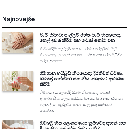
Najnovejše
මැට් නිමාව: පැල්ලම් රහිත මැට් නියපොතු,
තෙල් ඉවත් කිරීම සහ ටොප් කෝට් එක
නිවසේදීම පැල්ලම් සහ ඉරි රහිත පරිපූර්ණ මැට්
නියපොතු යුගලක් සකසා ගන්නා ආකාරය පිළිබඳ
සරල උපදෙස්.
ගිම්හාන හයිබ්‍රිඩ් නියපොතු: දීප්තිමත් වර්ණ,
ඔම්බ්‍රේ මෝස්තර සහ නිය කෙළවර ආරක්ෂා
කිරීම
ගිම්හාන කාලයේදී ඔබේ නියපොතු වඩාත්
ආකර්ෂණීය ලෙස හැඩගන්වා ගන්නා ආකාරය සහ
දිගුකාලීන පැවැත්ම සඳහා කළ යුතු සත්කාර
මෙන්න.
ඔම්බ්‍රේ නිය අලංකරණය: ක්‍රමවේද තුනක් සහ
දිගුකාලීන පැවැත්ම රඳවා ගැනීම