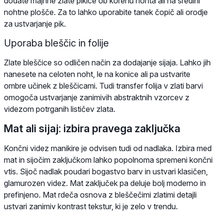
dodate majhne zlate pikice ob korenu nohta ali na sredini
nohtne plošče. Za to lahko uporabite tanek čopič ali orodje
za ustvarjanje pik.
Uporaba bleščic in folije
Zlate bleščice so odličen način za dodajanje sijaja. Lahko jih
nanesete na celoten noht, le na konice ali pa ustvarite
ombre učinek z bleščicami. Tudi transfer folija v zlati barvi
omogoča ustvarjanje zanimivih abstraktnih vzorcev z
videzom potrganih lističev zlata.
Mat ali sijaj: izbira pravega zaključka
Končni videz manikire je odvisen tudi od nadlaka. Izbira med
mat in sijočim zaključkom lahko popolnoma spremeni končni
vtis. Sijoč nadlak poudari bogastvo barv in ustvari klasičen,
glamurozen videz. Mat zaključek pa deluje bolj moderno in
prefinjeno. Mat rdeča osnova z bleščečimi zlatimi detajli
ustvari zanimiv kontrast tekstur, ki je zelo v trendu.