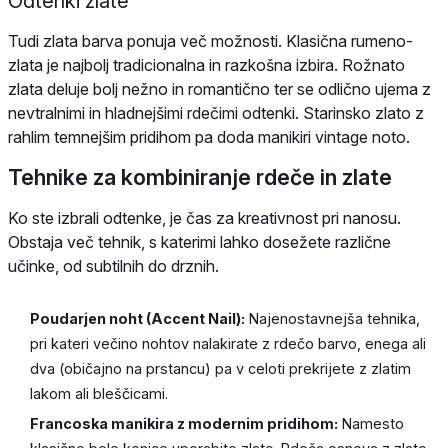
Odtenki zlate
Tudi zlata barva ponuja več možnosti. Klasična rumeno-
zlata je najbolj tradicionalna in razkošna izbira. Rožnato
zlata deluje bolj nežno in romantično ter se odlično ujema z
nevtralnimi in hladnejšimi rdečimi odtenki. Starinsko zlato z
rahlim temnejšim pridihom pa doda manikiri vintage noto.
Tehnike za kombiniranje rdeče in zlate
Ko ste izbrali odtenke, je čas za kreativnost pri nanosu.
Obstaja več tehnik, s katerimi lahko dosežete različne
učinke, od subtilnih do drznih.
Poudarjen noht (Accent Nail):
Najenostavnejša tehnika,
pri kateri večino nohtov nalakirate z rdečo barvo, enega ali
dva (običajno na prstancu) pa v celoti prekrijete z zlatim
lakom ali bleščicami.
Francoska manikira z modernim pridihom:
Namesto