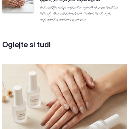
නිවසේදීම සරල ක්‍රමවේද තුනකින් ආකර්ෂණීය
ඔම්බ්‍රේ නිය මෝස්තරයක් මඟින් ඔබේ දෑත්
හැඩගන්වා ගන්නා ආකාරය.
Oglejte si tudi