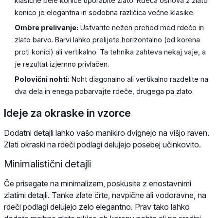
klasične bele konice uporabite zlato. Rdeča osnova z zlato
konico je elegantna in sodobna različica večne klasike.
Ombre prelivanje:
Ustvarite nežen prehod med rdečo in
zlato barvo. Barvi lahko prelijete horizontalno (od korena
proti konici) ali vertikalno. Ta tehnika zahteva nekaj vaje, a
je rezultat izjemno privlačen.
Polovični nohti:
Noht diagonalno ali vertikalno razdelite na
dva dela in enega pobarvajte rdeče, drugega pa zlato.
Ideje za okraske in vzorce
Dodatni detajli lahko vašo manikiro dvignejo na višjo raven.
Zlati okraski na rdeči podlagi delujejo posebej učinkovito.
Minimalistični detajli
Če prisegate na minimalizem, poskusite z enostavnimi
zlatimi detajli. Tanke zlate črte, navpične ali vodoravne, na
rdeči podlagi delujejo zelo elegantno. Prav tako lahko