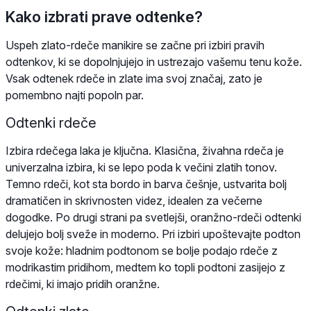
Kako izbrati prave odtenke?
Uspeh zlato-rdeče manikire se začne pri izbiri pravih
odtenkov, ki se dopolnjujejo in ustrezajo vašemu tenu kože.
Vsak odtenek rdeče in zlate ima svoj značaj, zato je
pomembno najti popoln par.
Odtenki rdeče
Izbira rdečega laka je ključna. Klasična, živahna rdeča je
univerzalna izbira, ki se lepo poda k večini zlatih tonov.
Temno rdeči, kot sta bordo in barva češnje, ustvarita bolj
dramatičen in skrivnosten videz, idealen za večerne
dogodke. Po drugi strani pa svetlejši, oranžno-rdeči odtenki
delujejo bolj sveže in moderno. Pri izbiri upoštevajte podton
svoje kože: hladnim podtonom se bolje podajo rdeče z
modrikastim pridihom, medtem ko topli podtoni zasijejo z
rdečimi, ki imajo pridih oranžne.