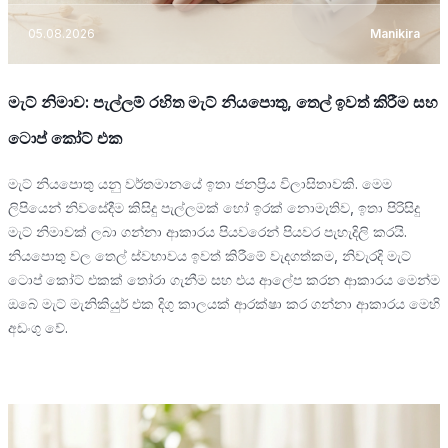
05.08.2026
Manikira
මැට් නිමාව: පැල්ලම් රහිත මැට් නියපොතු, තෙල් ඉවත් කිරීම සහ
ටොප් කෝට් එක
මැට් නියපොතු යනු වර්තමානයේ ඉතා ජනප්‍රිය විලාසිතාවකි. මෙම
ලිපියෙන් නිවසේදීම කිසිදු පැල්ලමක් හෝ ඉරක් නොමැතිව, ඉතා පිරිසිදු
මැට් නිමාවක් ලබා ගන්නා ආකාරය පියවරෙන් පියවර පැහැදිලි කරයි.
නියපොතු වල තෙල් ස්වභාවය ඉවත් කිරීමේ වැදගත්කම, නිවැරදි මැට්
ටොප් කෝට් එකක් තෝරා ගැනීම සහ එය ආලේප කරන ආකාරය මෙන්ම
ඔබේ මැට් මැනිකියුර් එක දිගු කාලයක් ආරක්ෂා කර ගන්නා ආකාරය මෙහි
අඩංගු වේ.