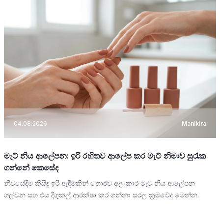
04.08.2026
Manikira
මැට් නිය ආලේපන: ඉරි රහිතව ආලේප කර මැට් නිමාව සුරැක
ගන්නේ කෙසේද
නිවසේදීම කිසිදු ඉරි ඇඳීමකින් තොරව අලංකාර මැට් නිය ආලේපන
ගල්වන සහ එය දිගුකල් ආරක්ෂා කර ගන්නා සරල ක්‍රමවේද මෙන්න.