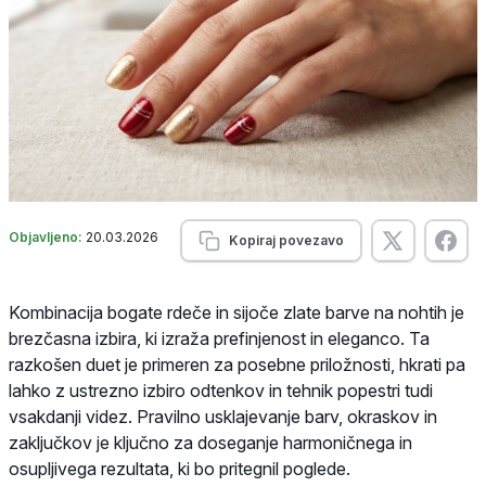
Objavljeno:
20.03.2026
Kopiraj povezavo
Kombinacija bogate rdeče in sijoče zlate barve na nohtih je
brezčasna izbira, ki izraža prefinjenost in eleganco. Ta
razkošen duet je primeren za posebne priložnosti, hkrati pa
lahko z ustrezno izbiro odtenkov in tehnik popestri tudi
vsakdanji videz. Pravilno usklajevanje barv, okraskov in
zaključkov je ključno za doseganje harmoničnega in
osupljivega rezultata, ki bo pritegnil poglede.