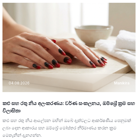
04.08.2026
Manikira
කළු සහ රතු නිය අලංකරණය: වර්ණ සංකලනය, ඔම්බ්‍රේ ක්‍රම සහ
විලාසිතා
කළු සහ රතු නිය ආලේපන මඟින් ඔබේ දෑත්වලට ආකර්ෂණීය පෙනුමක්
ලබා දෙන ආකාරය සහ ඔම්බ්‍රේ මෝස්තර නිර්මාණය කරන ක්‍රම
මෙතැනින් දැනගන්න.