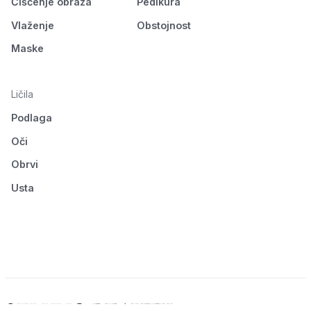
Čiščenje obraza
Pedikura
Vlaženje
Obstojnost
Maske
Ličila
Podlaga
Oči
Obrvi
Usta