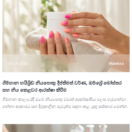
05.08.2026
Manikira
ගිම්හාන හයිබ්‍රිඩ් නියපොතු: දීප්තිමත් වර්ණ, ඔම්බ්‍රේ මෝස්තර
සහ නිය කෙළවර ආරක්ෂා කිරීම
ගිම්හාන කාලයේදී ඔබේ නියපොතු වඩාත් ආකර්ෂණීය ලෙස හැඩගන්වා
ගන්නා ආකාරය සහ දිගුකාලීන පැවැත්ම සඳහා කළ යුතු සත්කාර මෙන්න.