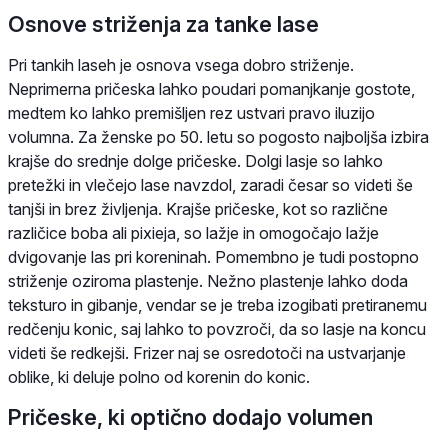
Osnove striženja za tanke lase
Pri tankih laseh je osnova vsega dobro striženje.
Neprimerna pričeska lahko poudari pomanjkanje gostote,
medtem ko lahko premišljen rez ustvari pravo iluzijo
volumna. Za ženske po 50. letu so pogosto najboljša izbira
krajše do srednje dolge pričeske. Dolgi lasje so lahko
pretežki in vlečejo lase navzdol, zaradi česar so videti še
tanjši in brez življenja. Krajše pričeske, kot so različne
različice boba ali pixieja, so lažje in omogočajo lažje
dvigovanje las pri koreninah. Pomembno je tudi postopno
striženje oziroma plastenje. Nežno plastenje lahko doda
teksturo in gibanje, vendar se je treba izogibati pretiranemu
redčenju konic, saj lahko to povzroči, da so lasje na koncu
videti še redkejši. Frizer naj se osredotoči na ustvarjanje
oblike, ki deluje polno od korenin do konic.
Pričeske, ki optično dodajo volumen