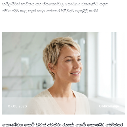
හයිලයිට්ස් භාවිතය සහ හිසකෙස්වල සෞඛ්‍යය රැකගැනීම සඳහා
නිවසේදීම කළ හැකි සරල සත්කාර පිළිබඳව පැහැදිලි කරයි.
07.08.2026
Oblikovanje
කොණ්ඩය කෙටි වුවත් අවස්ථා රැසක්: කෙටි කොණ්ඩ මෝස්තර