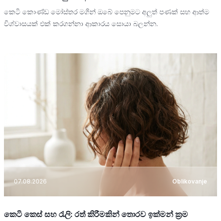
කෙටි කොණ්ඩ මෝස්තර මගින් ඔබේ පෙනුමට අලුත් පණක් සහ ආත්ම
විශ්වාසයක් එක් කරගන්නා ආකාරය සොයා බලන්න.
07.08.2026
Oblikovanje
කෙටි කෙස් සහ රැලි: රත් කිරීමකින් තොරව ඉක්මන් ක්‍රම