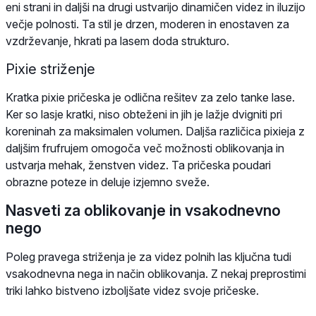
eni strani in daljši na drugi ustvarijo dinamičen videz in iluzijo
večje polnosti. Ta stil je drzen, moderen in enostaven za
vzdrževanje, hkrati pa lasem doda strukturo.
Pixie striženje
Kratka pixie pričeska je odlična rešitev za zelo tanke lase.
Ker so lasje kratki, niso obteženi in jih je lažje dvigniti pri
koreninah za maksimalen volumen. Daljša različica pixieja z
daljšim frufrujem omogoča več možnosti oblikovanja in
ustvarja mehak, ženstven videz. Ta pričeska poudari
obrazne poteze in deluje izjemno sveže.
Nasveti za oblikovanje in vsakodnevno
nego
Poleg pravega striženja je za videz polnih las ključna tudi
vsakodnevna nega in način oblikovanja. Z nekaj preprostimi
triki lahko bistveno izboljšate videz svoje pričeske.