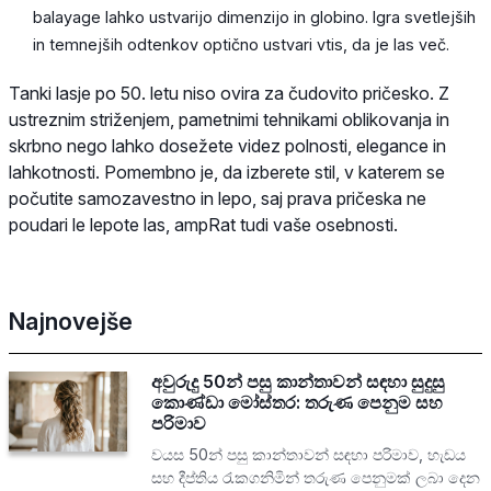
balayage lahko ustvarijo dimenzijo in globino. Igra svetlejših
in temnejših odtenkov optično ustvari vtis, da je las več.
Tanki lasje po 50. letu niso ovira za čudovito pričesko. Z
ustreznim striženjem, pametnimi tehnikami oblikovanja in
skrbno nego lahko dosežete videz polnosti, elegance in
lahkotnosti. Pomembno je, da izberete stil, v katerem se
počutite samozavestno in lepo, saj prava pričeska ne
poudari le lepote las, ampRat tudi vaše osebnosti.
Najnovejše
අවුරුදු 50න් පසු කාන්තාවන් සඳහා සුදුසු
කොණ්ඩා මෝස්තර: තරුණ පෙනුම සහ
පරිමාව
වයස 50න් පසු කාන්තාවන් සඳහා පරිමාව, හැඩය
සහ දීප්තිය රැකගනිමින් තරුණ පෙනුමක් ලබා දෙන