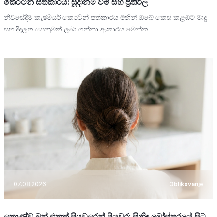
කෙරටින් සත්කාරය: සූදානම් වීම සහ ප්‍රතිඵල
නිවසේදීම කැෂ්මියර් කෙරටින් සත්කාරය මඟින් ඔබේ කෙස් කළඹට මෘදු
සහ දිදුලන පෙනුමක් ලබා ගන්නා ආකාරය මෙන්න.
07.08.2026
Oblikovanje
කොණ්ඩ බන් එකක් පියවරෙන් පියවර: සිනිඳු මෝස්තරයේ සිට