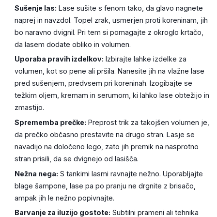
Sušenje las:
Lase sušite s fenom tako, da glavo nagnete
naprej in navzdol. Topel zrak, usmerjen proti koreninam, jih
bo naravno dvignil. Pri tem si pomagajte z okroglo krtačo,
da lasem dodate obliko in volumen.
Uporaba pravih izdelkov:
Izbirajte lahke izdelke za
volumen, kot so pene ali pršila. Nanesite jih na vlažne lase
pred sušenjem, predvsem pri koreninah. Izogibajte se
težkim oljem, kremam in serumom, ki lahko lase obtežijo in
zmastijo.
Sprememba prečke:
Preprost trik za takojšen volumen je,
da prečko občasno prestavite na drugo stran. Lasje se
navadijo na določeno lego, zato jih premik na nasprotno
stran prisili, da se dvignejo od lasišča.
Nežna nega:
S tankimi lasmi ravnajte nežno. Uporabljajte
blage šampone, lase pa po pranju ne drgnite z brisačo,
ampak jih le nežno popivnajte.
Barvanje za iluzijo gostote:
Subtilni prameni ali tehnika