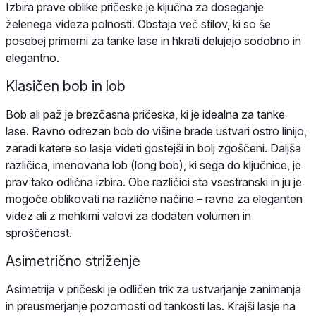
Izbira prave oblike pričeske je ključna za doseganje
želenega videza polnosti. Obstaja več stilov, ki so še
posebej primerni za tanke lase in hkrati delujejo sodobno in
elegantno.
Klasičen bob in lob
Bob ali paž je brezčasna pričeska, ki je idealna za tanke
lase. Ravno odrezan bob do višine brade ustvari ostro linijo,
zaradi katere so lasje videti gostejši in bolj zgoščeni. Daljša
različica, imenovana lob (long bob), ki sega do ključnice, je
prav tako odlična izbira. Obe različici sta vsestranski in ju je
mogoče oblikovati na različne načine – ravne za eleganten
videz ali z mehkimi valovi za dodaten volumen in
sproščenost.
Asimetrično striženje
Asimetrija v pričeski je odličen trik za ustvarjanje zanimanja
in preusmerjanje pozornosti od tankosti las. Krajši lasje na