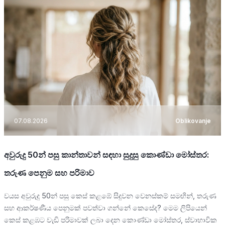
07.08.2026
Oblikovanje
අවුරුදු 50න් පසු කාන්තාවන් සඳහා සුදුසු කොණ්ඩා මෝස්තර:
තරුණ පෙනුම සහ පරිමාව
වයස අවුරුදු 50න් පසු කෙස් කළඹේ සිදුවන වෙනස්කම් සමඟින්, තරුණ
සහ ආකර්ෂණීය පෙනුමක් පවත්වා ගන්නේ කෙසේද? මෙම ලිපියෙන්
කෙස් කළඹට වැඩි පරිමාවක් ලබා දෙන කොණ්ඩා මෝස්තර, ස්වාභාවික