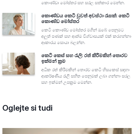
කොණ්ඩා මෝස්තර සහ සරල සත්කාර මෙන්න.
කොණ්ඩය කෙටි වුවත් අවස්ථා රැසක්: කෙටි
කොණ්ඩ මෝස්තර
කෙටි කොණ්ඩ මෝස්තර මගින් ඔබේ පෙනුමට
අලුත් පණක් සහ ආත්ම විශ්වාසයක් එක් කරගන්නා
ආකාරය සොයා බලන්න.
කෙටි කෙස් සහ රැලි: රත් කිරීමකින් තොරව
ඉක්මන් ක්‍රම
අධික රත් කිරීමකින් තොරව කෙටි හිසකෙස් සඳහා
ආකර්ෂණීය රැලි සහිත පෙනුමක් ලබා ගන්නා සරල
සහ ඉක්මන් උපක්‍රම මෙන්න.
Oglejte si tudi