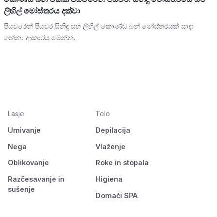
ලිහිල් මෝස්තරය දක්වා
පියවරෙන් පියවර සිනිඳු සහ ලිහිල් කොණ්ඩ බන් මෝස්තරයක් සාදා
ගන්නා ආකාරය මෙන්න.
Lasje
Telo
Umivanje
Depilacija
Nega
Vlaženje
Oblikovanje
Roke in stopala
Razčesavanje in
Higiena
sušenje
Domači SPA