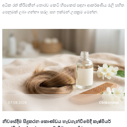
අධික රත් කිරීමකින් තොරව කෙටි හිසකෙස් සඳහා ආකර්ෂණීය රැලි සහිත
පෙනුමක් ලබා ගන්නා සරල සහ ඉක්මන් උපක්‍රම මෙන්න.
07.08.2026
Oblikovanje
නිවසේදීම සිදුකරන කොණ්ඩය හැඩගැන්වීමේදී කැෂ්මියර්