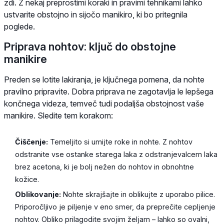
zdi. Z nekaj preprostimi koraki in pravimi tehnikami lahko
ustvarite obstojno in sijočo manikiro, ki bo pritegnila
poglede.
Priprava nohtov: ključ do obstojne
manikire
Preden se lotite lakiranja, je ključnega pomena, da nohte
pravilno pripravite. Dobra priprava ne zagotavlja le lepšega
končnega videza, temveč tudi podaljša obstojnost vaše
manikire. Sledite tem korakom:
Čiščenje:
Temeljito si umijte roke in nohte. Z nohtov
odstranite vse ostanke starega laka z odstranjevalcem laka
brez acetona, ki je bolj nežen do nohtov in obnohtne
kožice.
Oblikovanje:
Nohte skrajšajte in oblikujte z uporabo pilice.
Priporočljivo je piljenje v eno smer, da preprečite cepljenje
nohtov. Obliko prilagodite svojim željam – lahko so ovalni,