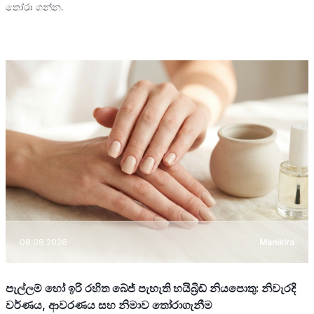
තෝරා ගන්න.
08.08.2026
Manikira
පැල්ලම් හෝ ඉරි රහිත බේජ් පැහැති හයිබ්‍රිඩ් නියපොතු: නිවැරදි
වර්ණය, ආවරණය සහ නිමාව තෝරාගැනීම