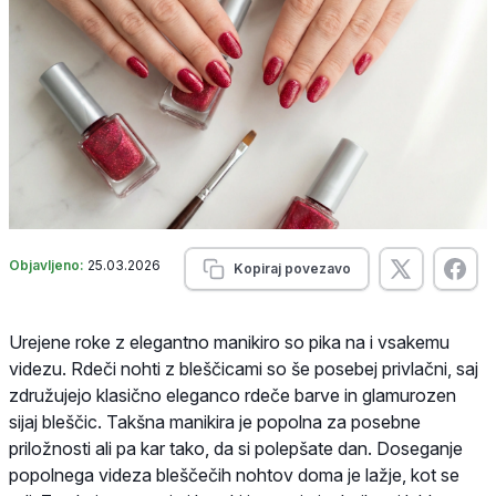
Objavljeno:
25.03.2026
Kopiraj povezavo
Urejene roke z elegantno manikiro so pika na i vsakemu
videzu. Rdeči nohti z bleščicami so še posebej privlačni, saj
združujejo klasično eleganco rdeče barve in glamurozen
sijaj bleščic. Takšna manikira je popolna za posebne
priložnosti ali pa kar tako, da si polepšate dan. Doseganje
popolnega videza bleščečih nohtov doma je lažje, kot se