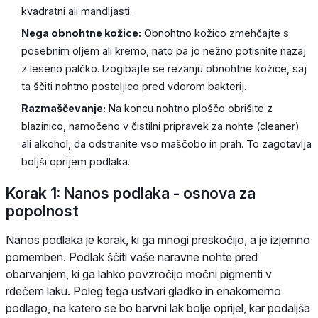
kvadratni ali mandljasti.
Nega obnohtne kožice:
Obnohtno kožico zmehčajte s
posebnim oljem ali kremo, nato pa jo nežno potisnite nazaj
z leseno palčko. Izogibajte se rezanju obnohtne kožice, saj
ta ščiti nohtno posteljico pred vdorom bakterij.
Razmaščevanje:
Na koncu nohtno ploščo obrišite z
blazinico, namočeno v čistilni pripravek za nohte (cleaner)
ali alkohol, da odstranite vso maščobo in prah. To zagotavlja
boljši oprijem podlaka.
Korak 1: Nanos podlaka - osnova za
popolnost
Nanos podlaka je korak, ki ga mnogi preskočijo, a je izjemno
pomemben. Podlak ščiti vaše naravne nohte pred
obarvanjem, ki ga lahko povzročijo močni pigmenti v
rdečem laku. Poleg tega ustvari gladko in enakomerno
podlago, na katero se bo barvni lak bolje oprijel, kar podaljša