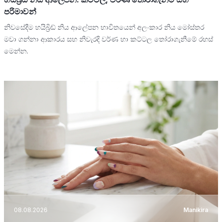
පරිමාවන්
නිවසේදීම හයිබ්‍රිඩ් නිය ආලේපන භාවිතයෙන් අලංකාර නිය මෝස්තර
මවා ගන්නා ආකාරය සහ නිවැරදි වර්ණ හා කට්ටල තෝරාගැනීමේ රහස්
මෙන්න.
08.08.2026
Manikira