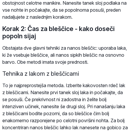
obstojnost celotne manikire. Nanesite tanek sloj podlaka na
vse nohte in počakajte, da se popolnoma posuši, preden
nadaljujete z naslednjim korakom.
Korak 2: Čas za bleščice - kako doseči
popoln sijaj
Obstajata dve glavni tehniki za nanos bleščic: uporaba laka,
ki že vsebuje bleščice, ali nanos sipkih bleščic na osnovno
barvo. Obe metodi imata svoje prednosti.
Tehnika z lakom z bleščicami
To je najpreprostejša metoda. Izberite kakovosten rdeč lak
z bleščicami. Nanesite prvi tanek sloj laka in počakajte, da
se posuši. Če prekrivnost ni zadostna in želite bolj
intenziven učinek, nanesite še drugi sloj. Pri nanašanju laka
z bleščicami bodite pozorni, da so bleščice čim bolj
enakomerno razporejene po celotni površini nohta. Za bolj
koncentriran nanos bleščic lahko lak nanesete na gobico za