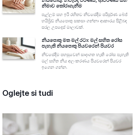
නිමාව තෝරාගැනීම
පැල්ලම් සහ ඉරි රහිතව නිවසේදීම පරිපූර්ණ බේජ්
හයිබ්‍රිඩ් නියපොතු සකසා ගන්නා ආකාරය පිළිබඳ
සරල උපදෙස් මාලාවක්.
නියපොතු මත මල් රටා: මල් සහිත රෝස
පැහැති නියපොතු පියවරෙන් පියවර
නිවසේදීම පහසුවෙන් සාදාගත හැකි රෝස පැහැති
මල් සහිත නිය අලංකරණය පියවරෙන් පියවර
ඉගෙන ගන්න.
Oglejte si tudi