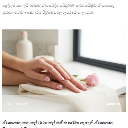
පැල්ලම් සහ ඉරි රහිතව නිවසේදීම පරිපූර්ණ බේජ් හයිබ්‍රිඩ් නියපොතු
සකසා ගන්නා ආකාරය පිළිබඳ සරල උපදෙස් මාලාවක්.
08.08.2026
Manikira
නියපොතු මත මල් රටා: මල් සහිත රෝස පැහැති නියපොතු