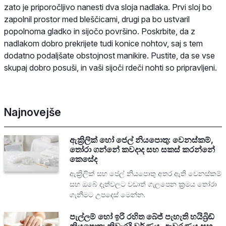
zato je priporočljivo nanesti dva sloja nadlaka. Prvi sloj bo
zapolnil prostor med bleščicami, drugi pa bo ustvaril
popolnoma gladko in sijočo površino. Poskrbite, da z
nadlakom dobro prekrijete tudi konice nohtov, saj s tem
dodatno podaljšate obstojnost manikire. Pustite, da se vse
skupaj dobro posuši, in vaši sijoči rdeči nohti so pripravljeni.
Najnovejše
ඇක්‍රිලික් හෝ ජෙල් නියපොතු: වෙනස්කම්,
තෝරා ගන්නේ කවදාද සහ සකස් කරන්නේ
කෙසේද
ඇක්‍රිලික් සහ ජෙල් නියපොතු අතර ඇති වෙනස්කම්
සහ ඔබේ දෑත්වලට වඩාත් ගැලපෙන ක්‍රමය තෝරා
ගැනීමට උපදෙස් මෙන්න.
පැල්ලම් හෝ ඉරි රහිත බේජ් පැහැති හයිබ්‍රිඩ්
නියපොතු: නිවැරදි වර්ණය, ආවරණය සහ