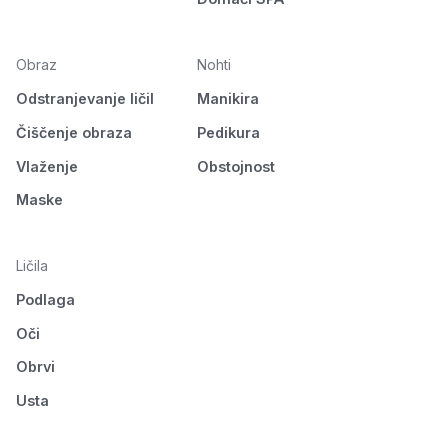
Obraz
Nohti
Odstranjevanje ličil
Manikira
Čiščenje obraza
Pedikura
Vlaženje
Obstojnost
Maske
Ličila
Podlaga
Oči
Obrvi
Usta