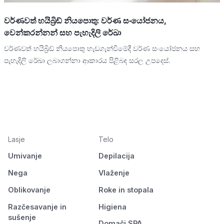
වර්ණවත් හයිබ්‍රිඩ් නියපොතු: වර්ණ සංයෝජනය,
වෙන්කරන්නන් සහ පැහැදිලි රේඛා
වර්ණවත් හයිබ්‍රිඩ් නියපොතු හැඩගැන්වීමේදී වර්ණ සංයෝජනය සහ
පැහැදිලි රේඛා ලබාගන්නා ආකාරය පිළිබඳ සරල උපදෙස්.
Lasje
Telo
Umivanje
Depilacija
Nega
Vlaženje
Oblikovanje
Roke in stopala
Razčesavanje in
Higiena
sušenje
Domači SPA