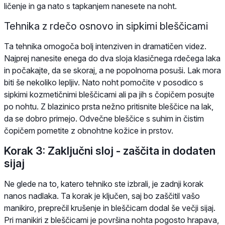
ličenje in ga nato s tapkanjem nanesete na noht.
Tehnika z rdečo osnovo in sipkimi bleščicami
Ta tehnika omogoča bolj intenziven in dramatičen videz.
Najprej nanesite enega do dva sloja klasičnega rdečega laka
in počakajte, da se skoraj, a ne popolnoma posuši. Lak mora
biti še nekoliko lepljiv. Nato noht pomočite v posodico s
sipkimi kozmetičnimi bleščicami ali pa jih s čopičem posujte
po nohtu. Z blazinico prsta nežno pritisnite bleščice na lak,
da se dobro primejo. Odvečne bleščice s suhim in čistim
čopičem pometite z obnohtne kožice in prstov.
Korak 3: Zaključni sloj - zaščita in dodaten
sijaj
Ne glede na to, katero tehniko ste izbrali, je zadnji korak
nanos nadlaka. Ta korak je ključen, saj bo zaščitil vašo
manikiro, preprečil krušenje in bleščicam dodal še večji sijaj.
Pri manikiri z bleščicami je površina nohta pogosto hrapava,