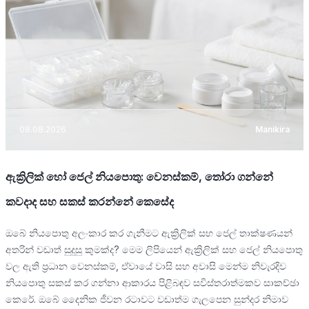
08.08.2026
Manikira
ඇක්‍රිලික් හෝ ජෙල් නියපොතු: වෙනස්කම්, තෝරා ගන්නේ
කවදාද සහ සකස් කරන්නේ කෙසේද
ඔබේ නියපොතු අලංකාර කර ගැනීමට ඇක්‍රිලික් සහ ජෙල් තාක්ෂණයන්
අතරින් වඩාත් සුදුසු කුමක්ද? මෙම ලිපියෙන් ඇක්‍රිලික් සහ ජෙල් නියපොතු
වල ඇති ප්‍රධාන වෙනස්කම්, ඒවායේ වාසි සහ අවාසි මෙන්ම නිවැරදිව
නියපොතු සකස් කර ගන්නා ආකාරය පිළිබඳව සවිස්තරාත්මකව සාකච්ඡා
කෙරේ. ඔබේ දෛනික ජීවන රටාවට වඩාත්ම ගැලපෙන සුන්දර නිමාව