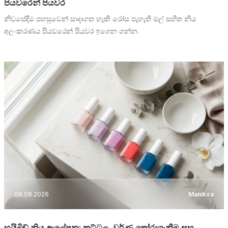
පියවරෙන් පියවර
නිවසේදීම පහසුවෙන් සාදාගත හැකි රෝස පැහැති මල් සහිත නිය
අලංකරණය පියවරෙන් පියවර ඉගෙන ගන්න.
08.08.2026
Manikira
හයිබ්‍රිඩ් නිය ආලේපන: කට්ටල, වර්ණ තෝරාගැනීම සහ