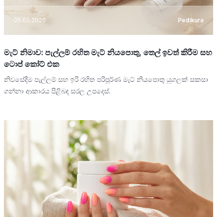
05.08.2026
Pedikura
මැට් නිමාව: පැල්ලම් රහිත මැට් නියපොතු, තෙල් ඉවත් කිරීම සහ
ටොප් කෝට් එක
නිවසේදීම පැල්ලම් සහ ඉරි රහිත පරිපූර්ණ මැට් නියපොතු යුගලක් සකසා
ගන්නා ආකාරය පිළිබඳ සරල උපදෙස්.