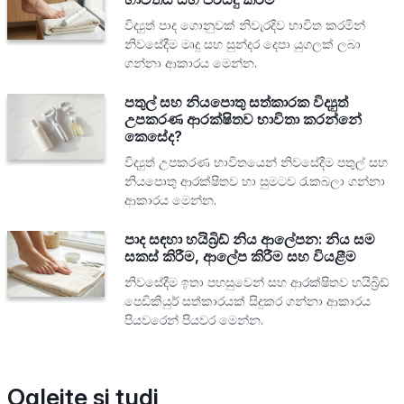
විද්‍යුත් පාද ගොනුවක් නිවැරදිව භාවිත කරමින්
නිවසේදීම මෘදු සහ සුන්දර දෙපා යුගලක් ලබා
ගන්නා ආකාරය මෙන්න.
පතුල් සහ නියපොතු සත්කාරක විද්‍යුත්
උපකරණ ආරක්ෂිතව භාවිතා කරන්නේ
කෙසේද?
විද්‍යුත් උපකරණ භාවිතයෙන් නිවසේදීම පතුල් සහ
නියපොතු ආරක්ෂිතව හා සුමටව රැකබලා ගන්නා
ආකාරය මෙන්න.
පාද සඳහා හයිබ්‍රිඩ් නිය ආලේපන: නිය සම
සකස් කිරීම, ආලේප කිරීම සහ වියළීම
නිවසේදීම ඉතා පහසුවෙන් සහ ආරක්ෂිතව හයිබ්‍රිඩ්
පෙඩිකියුර් සත්කාරයක් සිදුකර ගන්නා ආකාරය
පියවරෙන් පියවර මෙන්න.
Oglejte si tudi