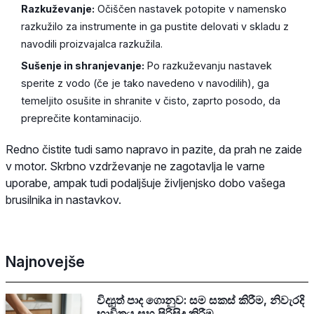
Razkuževanje:
Očiščen nastavek potopite v namensko
razkužilo za instrumente in ga pustite delovati v skladu z
navodili proizvajalca razkužila.
Sušenje in shranjevanje:
Po razkuževanju nastavek
sperite z vodo (če je tako navedeno v navodilih), ga
temeljito osušite in shranite v čisto, zaprto posodo, da
preprečite kontaminacijo.
Redno čistite tudi samo napravo in pazite, da prah ne zaide
v motor. Skrbno vzdrževanje ne zagotavlja le varne
uporabe, ampak tudi podaljšuje življenjsko dobo vašega
brusilnika in nastavkov.
Najnovejše
විද්‍යුත් පාද ගොනුව: සම සකස් කිරීම, නිවැරදි
භාවිතය සහ පිරිසිදු කිරීම