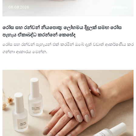
06.08.2026
Pedikura
රෝස සහ රන්වන් නියපොතු: ලෝහමය දිදුලක් සමඟ රෝස
පැහැය ඒකාබද්ධ කරන්නේ කෙසේද
රෝස සහ රන්වන් පැහැයන් එක් කරමින් ඔබේ දෑත් වඩාත් ආකර්ෂණීය කර
ගන්නා ආකාරය මෙන්න.