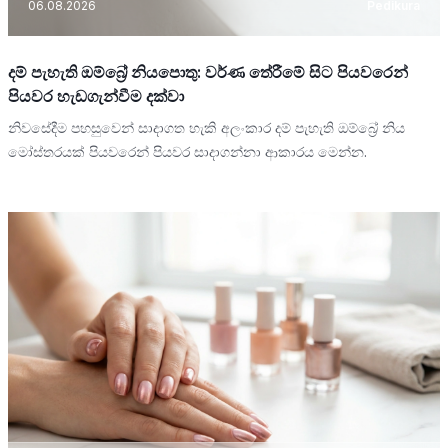
06.08.2026
Pedikura
දම් පැහැති ඔම්බ්‍රේ නියපොතු: වර්ණ තේරීමේ සිට පියවරෙන්
පියවර හැඩගැන්වීම දක්වා
නිවසේදීම පහසුවෙන් සාදාගත හැකි අලංකාර දම් පැහැති ඔම්බ්‍රේ නිය
මෝස්තරයක් පියවරෙන් පියවර සාදාගන්නා ආකාරය මෙන්න.