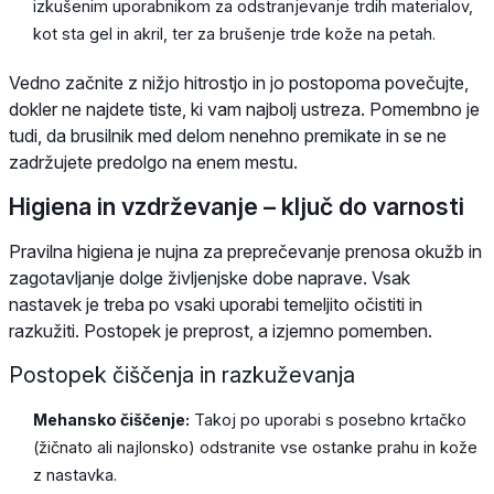
izkušenim uporabnikom za odstranjevanje trdih materialov,
kot sta gel in akril, ter za brušenje trde kože na petah.
Vedno začnite z nižjo hitrostjo in jo postopoma povečujte,
dokler ne najdete tiste, ki vam najbolj ustreza. Pomembno je
tudi, da brusilnik med delom nenehno premikate in se ne
zadržujete predolgo na enem mestu.
Higiena in vzdrževanje – ključ do varnosti
Pravilna higiena je nujna za preprečevanje prenosa okužb in
zagotavljanje dolge življenjske dobe naprave. Vsak
nastavek je treba po vsaki uporabi temeljito očistiti in
razkužiti. Postopek je preprost, a izjemno pomemben.
Postopek čiščenja in razkuževanja
Mehansko čiščenje:
Takoj po uporabi s posebno krtačko
(žičnato ali najlonsko) odstranite vse ostanke prahu in kože
z nastavka.