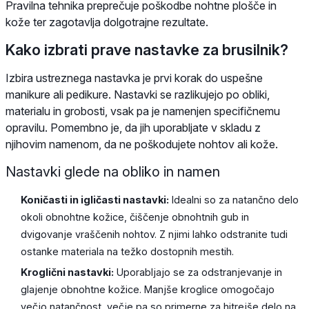
Pravilna tehnika preprečuje poškodbe nohtne plošče in
kože ter zagotavlja dolgotrajne rezultate.
Kako izbrati prave nastavke za brusilnik?
Izbira ustreznega nastavka je prvi korak do uspešne
manikure ali pedikure. Nastavki se razlikujejo po obliki,
materialu in grobosti, vsak pa je namenjen specifičnemu
opravilu. Pomembno je, da jih uporabljate v skladu z
njihovim namenom, da ne poškodujete nohtov ali kože.
Nastavki glede na obliko in namen
Koničasti in igličasti nastavki:
Idealni so za natančno delo
okoli obnohtne kožice, čiščenje obnohtnih gub in
dvigovanje vraščenih nohtov. Z njimi lahko odstranite tudi
ostanke materiala na težko dostopnih mestih.
Kroglični nastavki:
Uporabljajo se za odstranjevanje in
glajenje obnohtne kožice. Manjše kroglice omogočajo
večjo natančnost, večje pa so primerne za hitrejše delo na