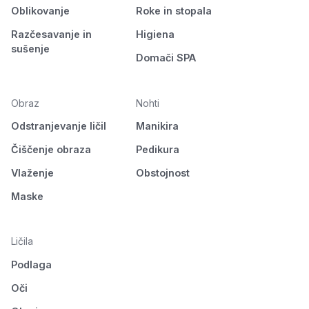
Oblikovanje
Roke in stopala
Razčesavanje in
Higiena
sušenje
Domači SPA
Obraz
Nohti
Odstranjevanje ličil
Manikira
Čiščenje obraza
Pedikura
Vlaženje
Obstojnost
Maske
Ličila
Podlaga
Oči