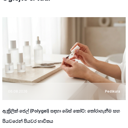
06.08.2026
Pedikura
ඇක්‍රිලික් ජෙල් (Polygel) සඳහා බේස් කෝට්: තෝරාගැනීම සහ
පියවරෙන් පියවර භාවිතය