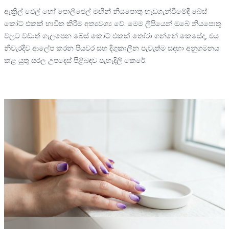
ඇක්‍රිල් ජෙල් හෝ පොලිජෙල් මඟින් නියපොතු හැඩගැන්වීමේදී බේස්
කෝට් එකක් භාවිත කිරීම අත්‍යවශ්‍ය වේ. මෙම ලිපියෙන් ඔබේ නියපොතු
වලට වඩාත් ගැලපෙන බේස් කෝට් එකක් තෝරා ගන්නේ කෙසේද, එය
නිවැරදිව ආලේප කරන පියවර සහ දිගුකාලීන පැවැත්ම සඳහා අනුගමනය
කළ යුතු සරල උපදෙස් පිළිබඳව පැහැදිලි කෙරේ.