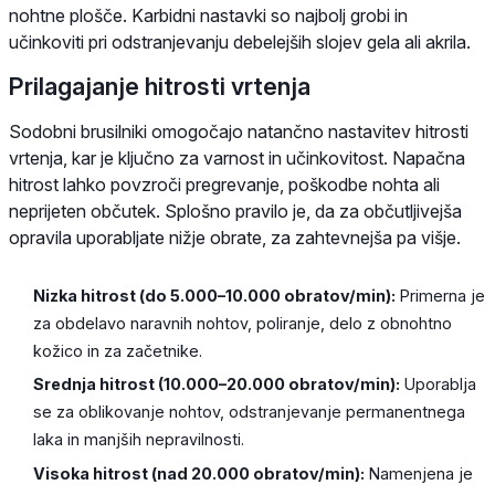
nohtne plošče. Karbidni nastavki so najbolj grobi in
učinkoviti pri odstranjevanju debelejših slojev gela ali akrila.
Prilagajanje hitrosti vrtenja
Sodobni brusilniki omogočajo natančno nastavitev hitrosti
vrtenja, kar je ključno za varnost in učinkovitost. Napačna
hitrost lahko povzroči pregrevanje, poškodbe nohta ali
neprijeten občutek. Splošno pravilo je, da za občutljivejša
opravila uporabljate nižje obrate, za zahtevnejša pa višje.
Nizka hitrost (do 5.000–10.000 obratov/min):
Primerna je
za obdelavo naravnih nohtov, poliranje, delo z obnohtno
kožico in za začetnike.
Srednja hitrost (10.000–20.000 obratov/min):
Uporablja
se za oblikovanje nohtov, odstranjevanje permanentnega
laka in manjših nepravilnosti.
Visoka hitrost (nad 20.000 obratov/min):
Namenjena je