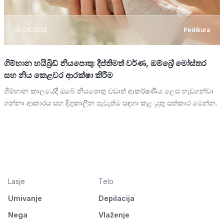
05.08.2026
Pedikura
ගිම්හාන හයිබ්‍රිඩ් නියපොතු: දීප්තිමත් වර්ණ, ඔම්බ්‍රේ මෝස්තර
සහ නිය කෙළවර ආරක්ෂා කිරීම
ගිම්හාන කාලයේදී ඔබේ නියපොතු වඩාත් ආකර්ෂණීය ලෙස හැඩගන්වා
ගන්නා ආකාරය සහ දිගුකාලීන පැවැත්ම සඳහා කළ යුතු සත්කාර මෙන්න.
Lasje
Telo
Umivanje
Depilacija
Nega
Vlaženje