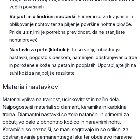
večjih površinah.
Valjasti in cilindrični nastavki:
Primerni so za krajšanje in
oblikovanje nohtov ter za piljenje površine nohtne plošče.
Pri delu z njimi je potrebna previdnost, da ne stanjšate
nohta preveč.
Nastavki za pete (klobuki):
To so večji, robustnejši
nastavki, pogosto s peskom, namenjeni odstranjevanju trde
in poroženele kože na petah in podplatih. Uporabljajte jih na
suhi koži za najboljše rezultate.
Materiali nastavkov
Material vpliva na trajnost, učinkovitost in način dela.
Najpogostejši materiali so diamant, keramika in karbidna
trdina. Diamantni nastavki so zelo natančni in primerni za
občutljivo delo z obnohtno kožico in naravnimi nohti.
Keramični so nežnejši, se manj segrevajo in so odlični za
odstranjevanje permanentnega laka ter obdelavo naravne