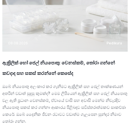
08.08.2026
Pedikura
ඇක්‍රිලික් හෝ ජෙල් නියපොතු: වෙනස්කම්, තෝරා ගන්නේ
කවදාද සහ සකස් කරන්නේ කෙසේද
ඔබේ නියපොතු අලංකාර කර ගැනීමට ඇක්‍රිලික් සහ ජෙල් තාක්ෂණයන්
අතරින් වඩාත් සුදුසු කුමක්ද? මෙම ලිපියෙන් ඇක්‍රිලික් සහ ජෙල් නියපොතු
වල ඇති ප්‍රධාන වෙනස්කම්, ඒවායේ වාසි සහ අවාසි මෙන්ම නිවැරදිව
නියපොතු සකස් කර ගන්නා ආකාරය පිළිබඳව සවිස්තරාත්මකව සාකච්ඡා
කෙරේ. ඔබේ දෛනික ජීවන රටාවට වඩාත්ම ගැලපෙන සුන්දර නිමාව
තෝරා ගන්න.