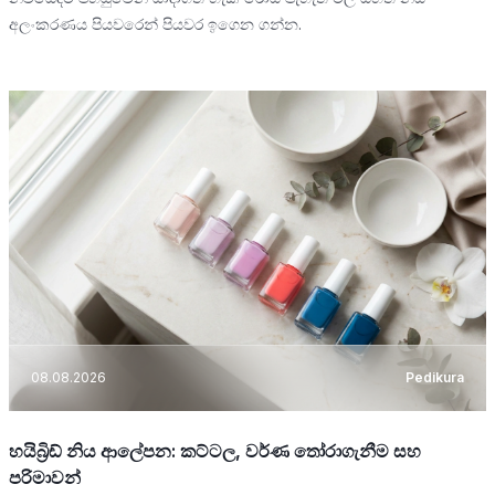
අලංකරණය පියවරෙන් පියවර ඉගෙන ගන්න.
08.08.2026
Pedikura
හයිබ්‍රිඩ් නිය ආලේපන: කට්ටල, වර්ණ තෝරාගැනීම සහ
පරිමාවන්