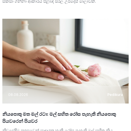
සකසා ගන්නා ආකාරය පිළිබඳ සරල උපදෙස් මාලාවක්.
08.08.2026
Pedikura
නියපොතු මත මල් රටා: මල් සහිත රෝස පැහැති නියපොතු
පියවරෙන් පියවර
නිවසේදීම පහසුවෙන් සාදාගත හැකි රෝස පැහැති මල් සහිත නිය