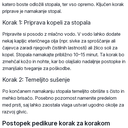
katero boste odložili stopala, ter vso opremo. Ključen korak
priprave je namakanje stopal.
Korak 1: Priprava kopeli za stopala
Pripravite si posodo z mlačno vodo. V vodo lahko dodate
nekaj kapljic eteričnega olja (npr. sivke za sproščanje ali
čajevca zaradi njegovih čistilnih lastnosti) ali žlico soli za
kopel. Stopala namakajte približno 10–15 minut. Ta korak bo
zmehčal kožo in nohte, kar bo olajšalo nadaljnje postopke in
zmanjšalo tveganje za poškodbe.
Korak 2: Temeljito sušenje
Po končanem namakanju stopala temeljito obrišite s čisto in
mehko brisačo. Posebno pozornost namenite predelom
med prsti, saj lahko zaostala vlaga ustvari ugodno okolje za
razvoj glivic.
Postopek pedikure korak za korakom