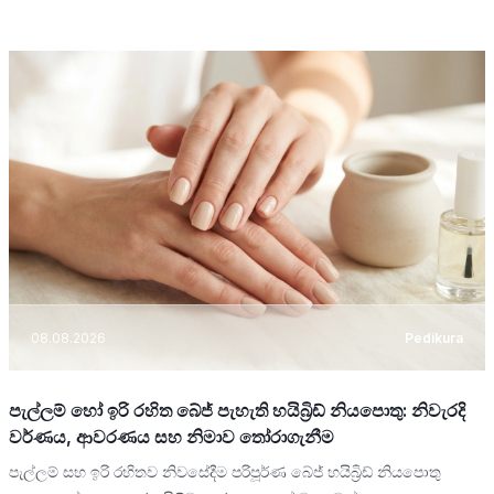
08.08.2026
Pedikura
පැල්ලම් හෝ ඉරි රහිත බේජ් පැහැති හයිබ්‍රිඩ් නියපොතු: නිවැරදි
වර්ණය, ආවරණය සහ නිමාව තෝරාගැනීම
පැල්ලම් සහ ඉරි රහිතව නිවසේදීම පරිපූර්ණ බේජ් හයිබ්‍රිඩ් නියපොතු