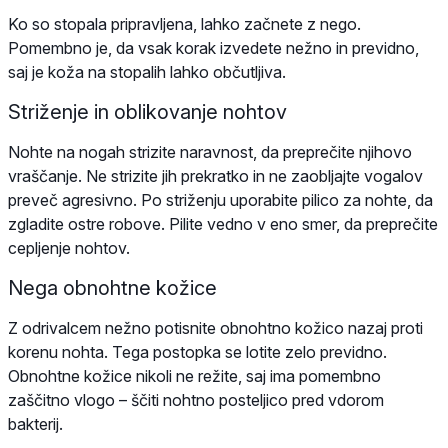
Ko so stopala pripravljena, lahko začnete z nego.
Pomembno je, da vsak korak izvedete nežno in previdno,
saj je koža na stopalih lahko občutljiva.
Striženje in oblikovanje nohtov
Nohte na nogah strizite naravnost, da preprečite njihovo
vraščanje. Ne strizite jih prekratko in ne zaobljajte vogalov
preveč agresivno. Po striženju uporabite pilico za nohte, da
zgladite ostre robove. Pilite vedno v eno smer, da preprečite
cepljenje nohtov.
Nega obnohtne kožice
Z odrivalcem nežno potisnite obnohtno kožico nazaj proti
korenu nohta. Tega postopka se lotite zelo previdno.
Obnohtne kožice nikoli ne režite, saj ima pomembno
zaščitno vlogo – ščiti nohtno posteljico pred vdorom
bakterij.