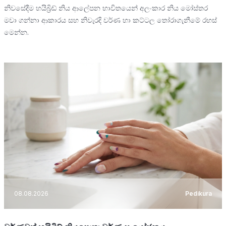
නිවසේදීම හයිබ්‍රිඩ් නිය ආලේපන භාවිතයෙන් අලංකාර නිය මෝස්තර
මවා ගන්නා ආකාරය සහ නිවැරදි වර්ණ හා කට්ටල තෝරාගැනීමේ රහස්
මෙන්න.
08.08.2026
Pedikura