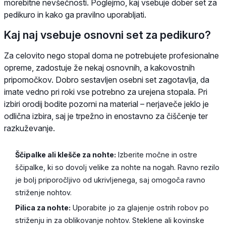
morebitne nevšečnosti. Poglejmo, kaj vsebuje dober set za
pedikuro in kako ga pravilno uporabljati.
Kaj naj vsebuje osnovni set za pedikuro?
Za celovito nego stopal doma ne potrebujete profesionalne
opreme, zadostuje že nekaj osnovnih, a kakovostnih
pripomočkov. Dobro sestavljen osebni set zagotavlja, da
imate vedno pri roki vse potrebno za urejena stopala. Pri
izbiri orodij bodite pozorni na material – nerjaveče jeklo je
odlična izbira, saj je trpežno in enostavno za čiščenje ter
razkuževanje.
Ščipalke ali klešče za nohte:
Izberite močne in ostre
ščipalke, ki so dovolj velike za nohte na nogah. Ravno rezilo
je bolj priporočljivo od ukrivljenega, saj omogoča ravno
striženje nohtov.
Pilica za nohte:
Uporabite jo za glajenje ostrih robov po
striženju in za oblikovanje nohtov. Steklene ali kovinske