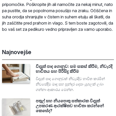
pripomočke. Poškropite jih ali namočite za nekaj minut, nato
pa pustite, da se popolnoma posušijo na zraku. Očiščena in
suha orodja shranjujte v čistem in suhem etuiju ali škatli, da
jih zaščitite pred prahom in vlago. S tem boste zagotovili, da
bo vaš set za pedikuro vedno pripravljen za varno uporabo.
Najnovejše
විද්‍යුත් පාද ගොනුව: සම සකස් කිරීම, නිවැරදි
භාවිතය සහ පිරිසිදු කිරීම
විද්‍යුත් පාද ගොනුවක් නිවැරදිව භාවිත කරමින්
නිවසේදීම මෘදු සහ සුන්දර දෙපා යුගලක් ලබා
ගන්නා ආකාරය මෙන්න.
පතුල් සහ නියපොතු සත්කාරක විද්‍යුත්
උපකරණ ආරක්ෂිතව භාවිතා කරන්නේ
කෙසේද?