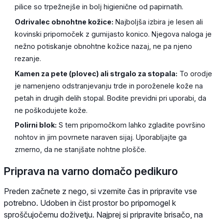
pilice so trpežnejše in bolj higienične od papirnatih.
Odrivalec obnohtne kožice:
Najboljša izbira je lesen ali
kovinski pripomoček z gumijasto konico. Njegova naloga je
nežno potiskanje obnohtne kožice nazaj, ne pa njeno
rezanje.
Kamen za pete (plovec) ali strgalo za stopala:
To orodje
je namenjeno odstranjevanju trde in poroženele kože na
petah in drugih delih stopal. Bodite previdni pri uporabi, da
ne poškodujete kože.
Polirni blok:
S tem pripomočkom lahko zgladite površino
nohtov in jim povrnete naraven sijaj. Uporabljajte ga
zmerno, da ne stanjšate nohtne plošče.
Priprava na varno domačo pedikuro
Preden začnete z nego, si vzemite čas in pripravite vse
potrebno. Udoben in čist prostor bo pripomogel k
sproščujočemu doživetju. Najprej si pripravite brisačo, na