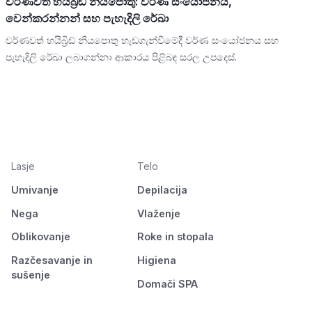
වර්ණවත් හයිබ්‍රිඩ් නියපොතු: වර්ණ සංයෝජනය,
වෙන්කරන්නන් සහ පැහැදිලි රේඛා
වර්ණවත් හයිබ්‍රිඩ් නියපොතු හැඩගැන්වීමේදී වර්ණ සංයෝජනය සහ
පැහැදිලි රේඛා ලබාගන්නා ආකාරය පිළිබඳ සරල උපදෙස්.
Lasje
Telo
Umivanje
Depilacija
Nega
Vlaženje
Oblikovanje
Roke in stopala
Razčesavanje in
Higiena
sušenje
Domači SPA