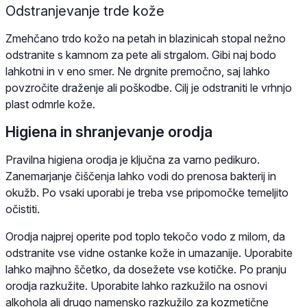
Odstranjevanje trde kože
Zmehčano trdo kožo na petah in blazinicah stopal nežno
odstranite s kamnom za pete ali strgalom. Gibi naj bodo
lahkotni in v eno smer. Ne drgnite premočno, saj lahko
povzročite draženje ali poškodbe. Cilj je odstraniti le vrhnjo
plast odmrle kože.
Higiena in shranjevanje orodja
Pravilna higiena orodja je ključna za varno pedikuro.
Zanemarjanje čiščenja lahko vodi do prenosa bakterij in
okužb. Po vsaki uporabi je treba vse pripomočke temeljito
očistiti.
Orodja najprej operite pod toplo tekočo vodo z milom, da
odstranite vse vidne ostanke kože in umazanije. Uporabite
lahko majhno ščetko, da dosežete vse kotičke. Po pranju
orodja razkužite. Uporabite lahko razkužilo na osnovi
alkohola ali drugo namensko razkužilo za kozmetične