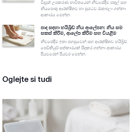
විද්‍යුත් උපකරණ භාවිතයෙන් නිවසේදීම පතුල් සහ
නියපොතු ආරක්ෂිතව හා සුමටව රැකබලා ගන්නා
ආකාරය මෙන්න.
පාද සඳහා හයිබ්‍රිඩ් නිය ආලේපන: නිය සම
සකස් කිරීම, ආලේප කිරීම සහ වියළීම
නිවසේදීම ඉතා පහසුවෙන් සහ ආරක්ෂිතව හයිබ්‍රිඩ්
පෙඩිකියුර් සත්කාරයක් සිදුකර ගන්නා ආකාරය
පියවරෙන් පියවර මෙන්න.
Oglejte si tudi