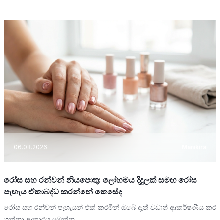
06.08.2026
Manikira
රෝස සහ රන්වන් නියපොතු: ලෝහමය දිදුලක් සමඟ රෝස
පැහැය ඒකාබද්ධ කරන්නේ කෙසේද
රෝස සහ රන්වන් පැහැයන් එක් කරමින් ඔබේ දෑත් වඩාත් ආකර්ෂණීය කර
ගන්නා ආකාරය මෙන්න.