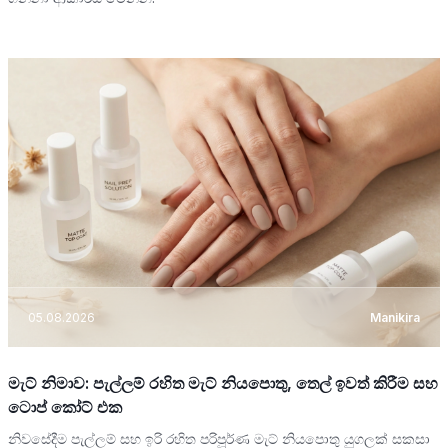
05.08.2026
Manikira
මැට් නිමාව: පැල්ලම් රහිත මැට් නියපොතු, තෙල් ඉවත් කිරීම සහ
ටොප් කෝට් එක
නිවසේදීම පැල්ලම් සහ ඉරි රහිත පරිපූර්ණ මැට් නියපොතු යුගලක් සකසා