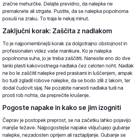
zračne mehurčke. Delajte previdno, da nalepke ne
premaknete ali strgate. Pustite, da se nalepka popolnoma
posuši na zraku. To traja le nekaj minut.
Zaključni korak: Zaščita z nadlakom
To je najpomembnejši korak za dolgotrajno obstojnost in
profesionalen videz vaše manikure. Ko je nalepka
popolnoma suha, jo je treba zaščititi. Nanesite eno do dve
tanki plasti kakovostnega nadlaka čez celoten noht. Nadlak
ne bo le zaščitil nalepke pred praskami in luščenjem, ampak
bo tudi zgladil robove nalepke, da se bodo zlili z lakom, ter
dodal čudovit sijaj. Ne pozabite nanesti nadlaka tudi na
prosti rob nohta, da preprečite krušenje.
Pogoste napake in kako se jim izogniti
Čeprav je postopek preprost, se na začetku lahko pojavijo
manjše težave. Najpogostejše napake vključujejo gubanje
nalepke, nezadosten oprijem ali raztapljanje. Gubanje se