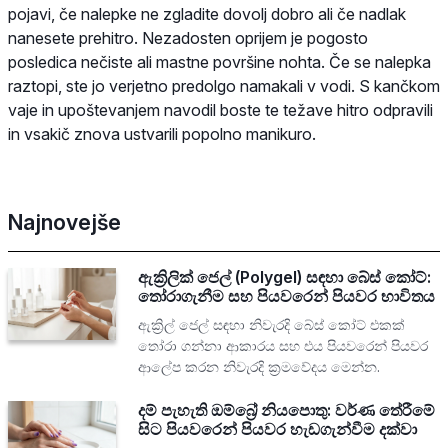
pojavi, če nalepke ne zgladite dovolj dobro ali če nadlak
nanesete prehitro. Nezadosten oprijem je pogosto
posledica nečiste ali mastne površine nohta. Če se nalepka
raztopi, ste jo verjetno predolgo namakali v vodi. S kančkom
vaje in upoštevanjem navodil boste te težave hitro odpravili
in vsakič znova ustvarili popolno manikuro.
Najnovejše
ඇක්‍රිලික් ජෙල් (Polygel) සඳහා බේස් කෝට්:
තෝරාගැනීම සහ පියවරෙන් පියවර භාවිතය
ඇක්‍රිල් ජෙල් සඳහා නිවැරදි බේස් කෝට් එකක්
තෝරා ගන්නා ආකාරය සහ එය පියවරෙන් පියවර
ආලේප කරන නිවැරදි ක්‍රමවේදය මෙන්න.
දම් පැහැති ඔම්බ්‍රේ නියපොතු: වර්ණ තේරීමේ
සිට පියවරෙන් පියවර හැඩගැන්වීම දක්වා