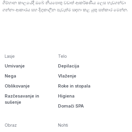
ගිම්හාන කාලයේදී ඔබේ නියපොතු වඩාත් ආකර්ෂණීය ලෙස හැඩගන්වා
ගන්නා ආකාරය සහ දිගුකාලීන පැවැත්ම සඳහා කළ යුතු සත්කාර මෙන්න.
Lasje
Telo
Umivanje
Depilacija
Nega
Vlaženje
Oblikovanje
Roke in stopala
Razčesavanje in
Higiena
sušenje
Domači SPA
Obraz
Nohti