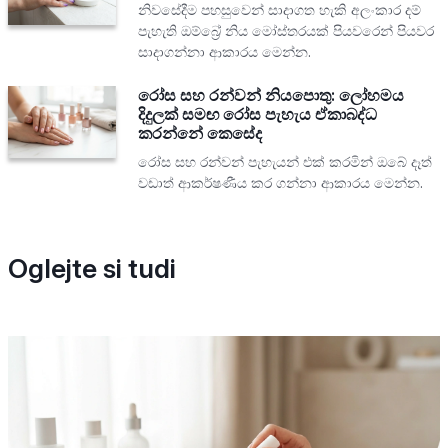
නිවසේදීම පහසුවෙන් සාදාගත හැකි අලංකාර දම්
පැහැති ඔම්බ්‍රේ නිය මෝස්තරයක් පියවරෙන් පියවර
සාදාගන්නා ආකාරය මෙන්න.
රෝස සහ රන්වන් නියපොතු: ලෝහමය
දිදුලක් සමඟ රෝස පැහැය ඒකාබද්ධ
කරන්නේ කෙසේද
රෝස සහ රන්වන් පැහැයන් එක් කරමින් ඔබේ දෑත්
වඩාත් ආකර්ෂණීය කර ගන්නා ආකාරය මෙන්න.
Oglejte si tudi