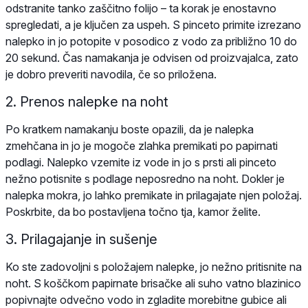
odstranite tanko zaščitno folijo – ta korak je enostavno
spregledati, a je ključen za uspeh. S pinceto primite izrezano
nalepko in jo potopite v posodico z vodo za približno 10 do
20 sekund. Čas namakanja je odvisen od proizvajalca, zato
je dobro preveriti navodila, če so priložena.
2. Prenos nalepke na noht
Po kratkem namakanju boste opazili, da je nalepka
zmehčana in jo je mogoče zlahka premikati po papirnati
podlagi. Nalepko vzemite iz vode in jo s prsti ali pinceto
nežno potisnite s podlage neposredno na noht. Dokler je
nalepka mokra, jo lahko premikate in prilagajate njen položaj.
Poskrbite, da bo postavljena točno tja, kamor želite.
3. Prilagajanje in sušenje
Ko ste zadovoljni s položajem nalepke, jo nežno pritisnite na
noht. S koščkom papirnate brisačke ali suho vatno blazinico
popivnajte odvečno vodo in zgladite morebitne gubice ali