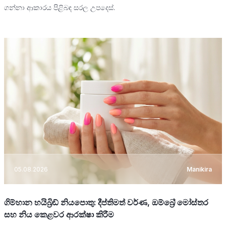
ගන්නා ආකාරය පිළිබඳ සරල උපදෙස්.
05.08.2026
Manikira
ගිම්හාන හයිබ්‍රිඩ් නියපොතු: දීප්තිමත් වර්ණ, ඔම්බ්‍රේ මෝස්තර
සහ නිය කෙළවර ආරක්ෂා කිරීම