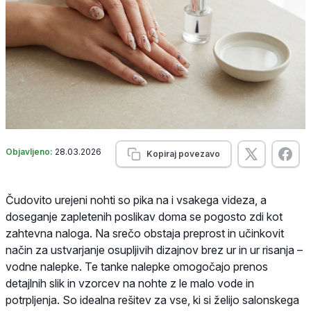
Objavljeno:
28.03.2026
Kopiraj povezavo
Čudovito urejeni nohti so pika na i vsakega videza, a
doseganje zapletenih poslikav doma se pogosto zdi kot
zahtevna naloga. Na srečo obstaja preprost in učinkovit
način za ustvarjanje osupljivih dizajnov brez ur in ur risanja –
vodne nalepke. Te tanke nalepke omogočajo prenos
detajlnih slik in vzorcev na nohte z le malo vode in
potrpljenja. So idealna rešitev za vse, ki si želijo salonskega