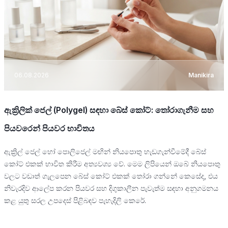
06.08.2026
Manikira
ඇක්‍රිලික් ජෙල් (Polygel) සඳහා බේස් කෝට්: තෝරාගැනීම සහ
පියවරෙන් පියවර භාවිතය
ඇක්‍රිල් ජෙල් හෝ පොලිජෙල් මඟින් නියපොතු හැඩගැන්වීමේදී බේස්
කෝට් එකක් භාවිත කිරීම අත්‍යවශ්‍ය වේ. මෙම ලිපියෙන් ඔබේ නියපොතු
වලට වඩාත් ගැලපෙන බේස් කෝට් එකක් තෝරා ගන්නේ කෙසේද, එය
නිවැරදිව ආලේප කරන පියවර සහ දිගුකාලීන පැවැත්ම සඳහා අනුගමනය
කළ යුතු සරල උපදෙස් පිළිබඳව පැහැදිලි කෙරේ.