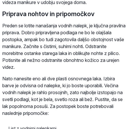
videza manikure v udobju svojega doma.
Priprava nohtov in pripomočkov
Preden se lotite nanašanja vodnih nalepk, je ključna pravilna
priprava. Dobro pripravljena podlaga ne bo le olajšala
postopka, ampak bo tudi zagotovila daljšo obstojnost vaše
manikure. Začnite s čistimi, suhimi nohti. Odstranite
morebitne ostanke starega laka in oblikujte nohte z pilico.
Potisnite ali nežno odstranite obnohtno kožico za urejen
videz.
Nato nanesite eno ali dve plasti osnovnega laka. Izbira
barve je odvisna od nalepke, ki jo boste uporabili. Večina
vodnih nalepk je rahlo prosojnih, zato najbolje izstopajo na
svetli podlagi, kot je bela, svetlo roza ali bež. Pustite, da se
lak popolnoma posuši. Za postopek boste potrebovali
naslednje pripomočke:
List z vodnimi nalepkami