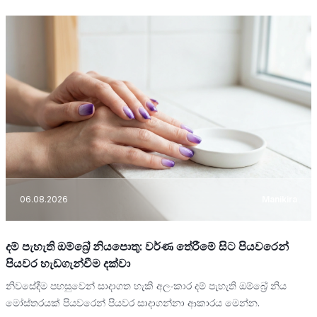
06.08.2026
Manikira
දම් පැහැති ඔම්බ්‍රේ නියපොතු: වර්ණ තේරීමේ සිට පියවරෙන්
පියවර හැඩගැන්වීම දක්වා
නිවසේදීම පහසුවෙන් සාදාගත හැකි අලංකාර දම් පැහැති ඔම්බ්‍රේ නිය
මෝස්තරයක් පියවරෙන් පියවර සාදාගන්නා ආකාරය මෙන්න.