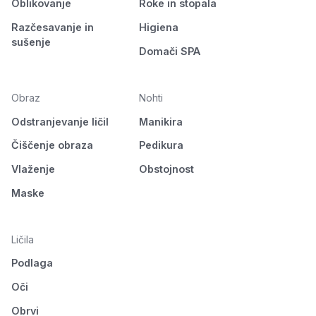
Oblikovanje
Roke in stopala
Razčesavanje in
Higiena
sušenje
Domači SPA
Obraz
Nohti
Odstranjevanje ličil
Manikira
Čiščenje obraza
Pedikura
Vlaženje
Obstojnost
Maske
Ličila
Podlaga
Oči
Obrvi