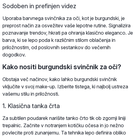
Sodoben in prefinjen videz
Uporaba barvnega svinčnika za oči, kot je burgundski, je
preprost način za osvežitev vaše lepotne rutine. Signalizira
poznavanje trendov, hkrati pa ohranja klasično eleganco. Je
barva, ki se lepo poda k različnim stilom oblačenja in
priložnostim, od poslovnih sestankov do večernih
dogodkov.
Kako nositi burgundski svinčnik za oči?
Obstaja več načinov, kako lahko burgundski svinčnik
vključite v svoj make-up. Izberite tistega, ki najbolj ustreza
vašemu stilu in priložnosti.
1. Klasična tanka črta
Za subtilen poudarek narišite tanko črto tik ob zgornji liniji
trepalnic. Začnite v notranjem kotičku očesa in jo nežno
povlecite proti zunanjemu. Ta tehnika lepo definira obliko