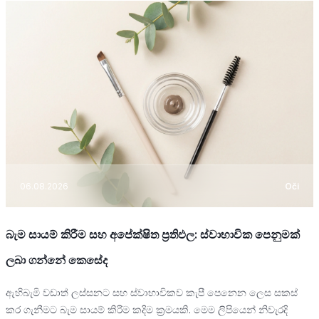
06.08.2026
Oči
බැම සායම් කිරීම සහ අපේක්ෂිත ප්‍රතිඵල: ස්වාභාවික පෙනුමක්
ලබා ගන්නේ කෙසේද
ඇහිබැමි වඩාත් ලස්සනට සහ ස්වාභාවිකව කැපී පෙනෙන ලෙස සකස්
කර ගැනීමට බැම සායම් කිරීම කදිම ක්‍රමයකි. මෙම ලිපියෙන් නිවැරදි