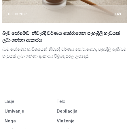
03.08.2026
Oči
බැම පෝමේඩ්: නිවැරදි වර්ණය තෝරාගෙන පැහැදිලි හැඩයක්
ලබා ගන්නා ආකාරය
බැම පෝමේඩ් භාවිතයෙන් නිවැරදි වර්ණය තෝරාගෙන, පැහැදිලි ඇහිබැම
හැඩයක් ලබා ගන්නා ආකාරය පිළිබඳ සරල උපදෙස්.
Lasje
Telo
Umivanje
Depilacija
Nega
Vlaženje