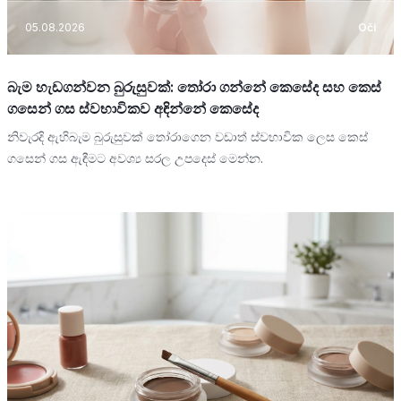
05.08.2026
Oči
බැම හැඩගන්වන බුරුසුවක්: තෝරා ගන්නේ කෙසේද සහ කෙස්
ගසෙන් ගස ස්වභාවිකව අඳින්නේ කෙසේද
නිවැරදි ඇහිබැම බුරුසුවක් තෝරාගෙන වඩාත් ස්වභාවික ලෙස කෙස්
ගසෙන් ගස ඇඳීමට අවශ්‍ය සරල උපදෙස් මෙන්න.