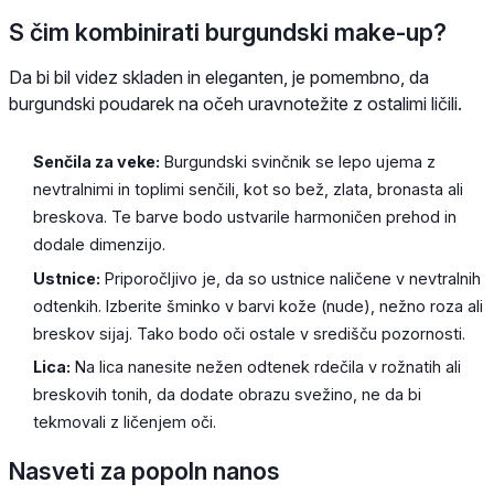
S čim kombinirati burgundski make-up?
Da bi bil videz skladen in eleganten, je pomembno, da
burgundski poudarek na očeh uravnotežite z ostalimi ličili.
Senčila za veke:
Burgundski svinčnik se lepo ujema z
nevtralnimi in toplimi senčili, kot so bež, zlata, bronasta ali
breskova. Te barve bodo ustvarile harmoničen prehod in
dodale dimenzijo.
Ustnice:
Priporočljivo je, da so ustnice naličene v nevtralnih
odtenkih. Izberite šminko v barvi kože (nude), nežno roza ali
breskov sijaj. Tako bodo oči ostale v središču pozornosti.
Lica:
Na lica nanesite nežen odtenek rdečila v rožnatih ali
breskovih tonih, da dodate obrazu svežino, ne da bi
tekmovali z ličenjem oči.
Nasveti za popoln nanos