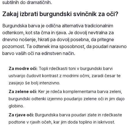
subtilnih do dramatičnih.
Zakaj izbrati burgundski svinčnik za oči?
Burgundska barva je odlična alternativa tradicionalnim
odtenkom, kot sta črna in rjava. Je dovolj nevtralna za
dnevno nošenje, hkrati pa dovolj posebna, da pritegne
pozornost. Ta odtenek ima sposobnost, da poudari naravno
barvo vaših oči na edinstven način.
Za modre oči:
Topli rdečkasti toni v burgundski barvi
ustvarijo čudovit kontrast z modrimi očmi, zaradi česar te
zasijejo še bolj intenzivno.
Za zelene oči:
Ker je rdeča komplementarna barva zeleni,
burgundski odtenki izjemno poudarijo zelene oči in jim dajo
globino.
Za rjave oči:
Burgundska barva poudari zlate in rdečkaste
podtone v rjavih očeh, kar jim doda toplino in iskrivost.