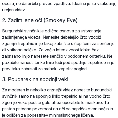
očesa, ne da bi bila preveč vpadljiva. Idealna je za vsakdanji,
urejen videz.
2. Zadimljene oči (Smokey Eye)
Burgundski svinčnik je odlična osnova za ustvarjanje
zadimljenega videza. Nanesite debelejšo črto vzdolž
zgornjih trepalnic in jo takoj zabrišite s čopičem za senčenje
ali vatirano palčko. Za večjo intenzivnost lahko čez
zabrisano linijo nanesete senčilo v podobnem odtenku. Ne
pozabite nanesti tanke linije tudi pod spodnje trepalnice in jo
prav tako zabrisati za mehak, zapeljiv pogled.
3. Poudarek na spodnji veki
Za moderen in nekoliko drznejši videz nanesite burgundski
svinčnik samo na spodnjo linijo trepalnic ali na vodno črto.
Zgornjo veko pustite golo ali pa uporabite le maskaro. Ta
pristop pritegne pozornost na oči na nepričakovan način in
je odličen za popestritev minimalističnega ličenja.