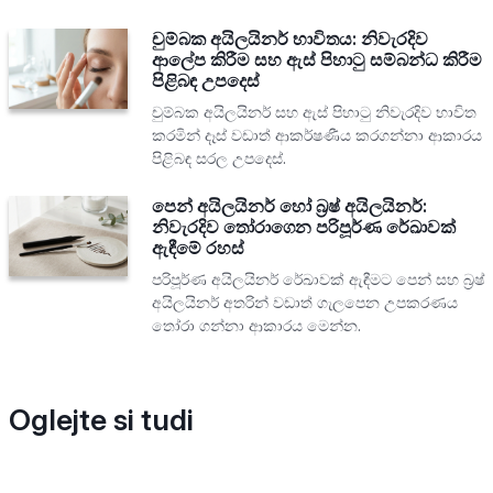
චුම්බක අයිලයිනර් භාවිතය: නිවැරදිව
ආලේප කිරීම සහ ඇස් පිහාටු සම්බන්ධ කිරීම
පිළිබඳ උපදෙස්
චුම්බක අයිලයිනර් සහ ඇස් පිහාටු නිවැරදිව භාවිත
කරමින් දෑස් වඩාත් ආකර්ෂණීය කරගන්නා ආකාරය
පිළිබඳ සරල උපදෙස්.
පෙන් අයිලයිනර් හෝ බ්‍රෂ් අයිලයිනර්:
නිවැරදිව තෝරාගෙන පරිපූර්ණ රේඛාවක්
ඇඳීමේ රහස්
පරිපූර්ණ අයිලයිනර් රේඛාවක් ඇඳීමට පෙන් සහ බ්‍රෂ්
අයිලයිනර් අතරින් වඩාත් ගැලපෙන උපකරණය
තෝරා ගන්නා ආකාරය මෙන්න.
Oglejte si tudi