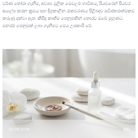
වර්ණ තෝරා ගැනීම, අවශ්‍ය මූලික මෙවලම් භාවිතය, පියවරෙන් පියවර
ආලේප කරන ක්‍රමය සහ දිගුකාලීන රැකවරණය පිළිබඳව සවිස්තරාත්මකව
කරුණු දක්වා ඇත. කිසිදු කෘතිම පෙනුමකින් තොරව ඔබේ මුහුණට
මනරම් පෙනුමක් ලබා ගැනීමට මෙය උපකාරී වේ.
06.08.2026
Oči