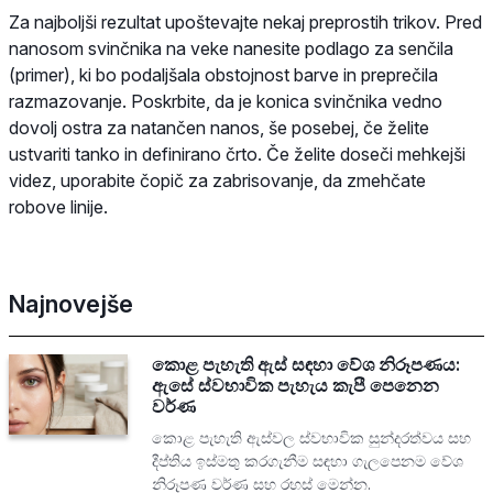
Za najboljši rezultat upoštevajte nekaj preprostih trikov. Pred
nanosom svinčnika na veke nanesite podlago za senčila
(primer), ki bo podaljšala obstojnost barve in preprečila
razmazovanje. Poskrbite, da je konica svinčnika vedno
dovolj ostra za natančen nanos, še posebej, če želite
ustvariti tanko in definirano črto. Če želite doseči mehkejši
videz, uporabite čopič za zabrisovanje, da zmehčate
robove linije.
Najnovejše
කොළ පැහැති ඇස් සඳහා වේශ නිරූපණය:
ඇසේ ස්වභාවික පැහැය කැපී පෙනෙන
වර්ණ
කොළ පැහැති ඇස්වල ස්වභාවික සුන්දරත්වය සහ
දීප්තිය ඉස්මතු කරගැනීම සඳහා ගැලපෙනම වේශ
නිරූපණ වර්ණ සහ රහස් මෙන්න.