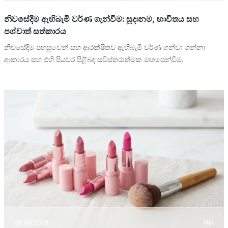
නිවසේදීම ඇහිබැමි වර්ණ ගැන්වීම: සූදානම, භාවිතය සහ
පශ්චාත් සත්කාරය
නිවසේදීම පහසුවෙන් සහ ආරක්ෂිතව ඇහිබැමි වර්ණ ගන්වා ගන්නා
ආකාරය සහ එහි පියවර පිළිබඳ සවිස්තරාත්මක මඟපෙන්වීම.
06.08.2026
Oči