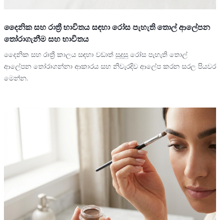
දෛනික සහ රාත්‍රී භාවිතය සඳහා රෝස පැහැති තොල් ආලේපන
තෝරාගැනීම සහ භාවිතය
දෛනික සහ රාත්‍රී කාලය සඳහා වඩාත් සුදුසු රෝස පැහැති තොල්
ආලේපන තෝරාගන්නා ආකාරය සහ නිවැරදිව ආලේප කරන සරල පියවර
මෙන්න.