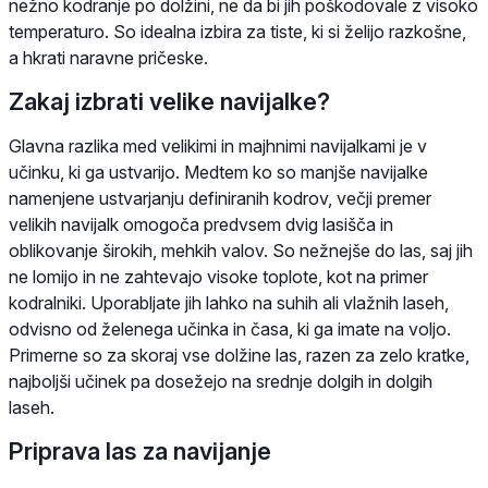
nežno kodranje po dolžini, ne da bi jih poškodovale z visoko
temperaturo. So idealna izbira za tiste, ki si želijo razkošne,
a hkrati naravne pričeske.
Zakaj izbrati velike navijalke?
Glavna razlika med velikimi in majhnimi navijalkami je v
učinku, ki ga ustvarijo. Medtem ko so manjše navijalke
namenjene ustvarjanju definiranih kodrov, večji premer
velikih navijalk omogoča predvsem dvig lasišča in
oblikovanje širokih, mehkih valov. So nežnejše do las, saj jih
ne lomijo in ne zahtevajo visoke toplote, kot na primer
kodralniki. Uporabljate jih lahko na suhih ali vlažnih laseh,
odvisno od želenega učinka in časa, ki ga imate na voljo.
Primerne so za skoraj vse dolžine las, razen za zelo kratke,
najboljši učinek pa dosežejo na srednje dolgih in dolgih
laseh.
Priprava las za navijanje