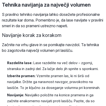
Tehnika navijanja za največji volumen
S pravilno tehniko navijanja lahko dosežete profesionalne
rezultate kar doma. Pomembno je, da lase navijate v pravilni
smeri in da so prameni ustrezno napeti.
Navijanje korak za korakom
Začnite na vrhu glave in se pomikajte navzdol. Ta tehnika
bo zagotovila največji volumen pri lasišču.
Razdelite lase:
Lase razdelite na več delov – zgornji,
stranska in zadnji del. Za lažje delo jih spnite s sponkami.
Izberite pramen:
Vzemite pramen las, ki ni širši od
navijalke. Držite ga naravnost navzgor, pravokotno na
lasišče. To je ključno za doseganje volumna pri koreninah.
Navijanje:
Navijalko položite na konice pramena in ga
začnite enakomerno navijati proti lasišču. Pazite, da so