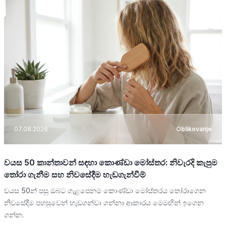
07.08.2026
Oblikovanje
වයස 50 කාන්තාවන් සඳහා කොණ්ඩා මෝස්තර: නිවැරදි කැපුම
තෝරා ගැනීම සහ නිවසේදීම හැඩගැන්වීම්
වයස 50න් පසු ඔබට ගැළපෙනම කොණ්ඩා මෝස්තරය තෝරාගෙන
නිවසේදීම පහසුවෙන් හැඩගන්වා ගන්නා ආකාරය මෙමඟින් ඉගෙන
ගන්න.