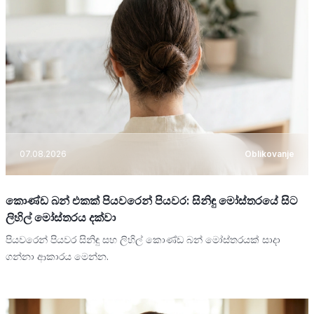
07.08.2026
Oblikovanje
කොණ්ඩ බන් එකක් පියවරෙන් පියවර: සිනිඳු මෝස්තරයේ සිට
ලිහිල් මෝස්තරය දක්වා
පියවරෙන් පියවර සිනිඳු සහ ලිහිල් කොණ්ඩ බන් මෝස්තරයක් සාදා
ගන්නා ආකාරය මෙන්න.