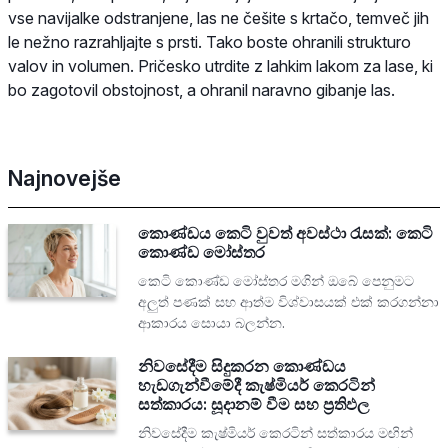
vse navijalke odstranjene, las ne češite s krtačo, temveč jih
le nežno razrahljajte s prsti. Tako boste ohranili strukturo
valov in volumen. Pričesko utrdite z lahkim lakom za lase, ki
bo zagotovil obstojnost, a ohranil naravno gibanje las.
Najnovejše
කොණ්ඩය කෙටි වුවත් අවස්ථා රැසක්: කෙටි
කොණ්ඩ මෝස්තර
කෙටි කොණ්ඩ මෝස්තර මගින් ඔබේ පෙනුමට
අලුත් පණක් සහ ආත්ම විශ්වාසයක් එක් කරගන්නා
ආකාරය සොයා බලන්න.
නිවසේදීම සිදුකරන කොණ්ඩය
හැඩගැන්වීමේදී කැෂ්මියර් කෙරටින්
සත්කාරය: සූදානම් වීම සහ ප්‍රතිඵල
නිවසේදීම කැෂ්මියර් කෙරටින් සත්කාරය මඟින්