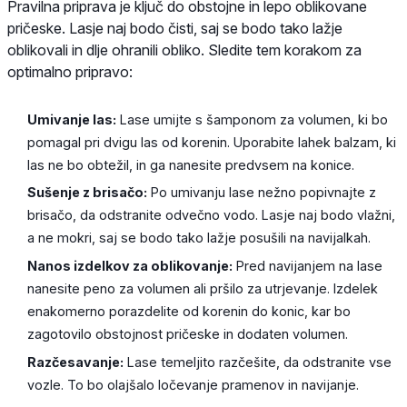
Pravilna priprava je ključ do obstojne in lepo oblikovane
pričeske. Lasje naj bodo čisti, saj se bodo tako lažje
oblikovali in dlje ohranili obliko. Sledite tem korakom za
optimalno pripravo:
Umivanje las:
Lase umijte s šamponom za volumen, ki bo
pomagal pri dvigu las od korenin. Uporabite lahek balzam, ki
las ne bo obtežil, in ga nanesite predvsem na konice.
Sušenje z brisačo:
Po umivanju lase nežno popivnajte z
brisačo, da odstranite odvečno vodo. Lasje naj bodo vlažni,
a ne mokri, saj se bodo tako lažje posušili na navijalkah.
Nanos izdelkov za oblikovanje:
Pred navijanjem na lase
nanesite peno za volumen ali pršilo za utrjevanje. Izdelek
enakomerno porazdelite od korenin do konic, kar bo
zagotovilo obstojnost pričeske in dodaten volumen.
Razčesavanje:
Lase temeljito razčešite, da odstranite vse
vozle. To bo olajšalo ločevanje pramenov in navijanje.