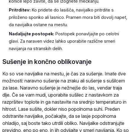
konice lepo zavite, da se izognete mečkanju.
Pritrditev:
Ko pridete do lasišča, navijalko pritrdite s
priloženo sponko ali lasnico. Pramen mora biti dovolj napet,
da navijalka ostane na mestu.
Nadaljujte postopek:
Postopek ponavljajte po celotni
glavi. Za naraven videz lahko uporabite različne smeri
navijanja na stranskih delih.
Sušenje in končno oblikovanje
Ko so vse navijalke na mestu, je čas za sušenje. Imate dve
možnosti: naravno sušenje na zraku ali sušenje s sušilcem
za lase. Naravno sušenje je nežnejše do las, vendar traja
dlje. Če se vam mudi, uporabite sušilec z nastavkom za
razpršitev toplote in ga nastavite na srednjo temperaturo in
hitrost. Lase sušite, dokler niso popolnoma suhi. Preden
odstranite navijalke, počakajte, da se lasje popolnoma
ohladijo, saj boste tako utrdili obliko. Navijalke odstranjujte
previdno, eno po eno, in jih odvijajte v smeri navijanja. Ko so