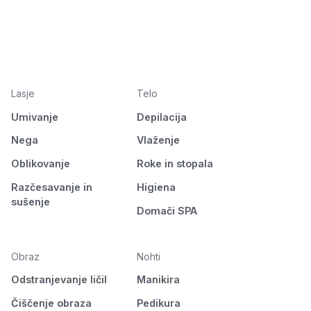
Lasje
Telo
Umivanje
Depilacija
Nega
Vlaženje
Oblikovanje
Roke in stopala
Razčesavanje in
Higiena
sušenje
Domači SPA
Obraz
Nohti
Odstranjevanje ličil
Manikira
Čiščenje obraza
Pedikura