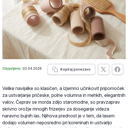
Objavljeno:
02.04.2026
Kopiraj povezavo
Velike navijalke so klasičen, a izjemno učinkovit pripomoček
za ustvarjanje pričeske, polne volumna in mehkih, elegantnih
valov. Čeprav se morda zdijo staromodne, so pravzaprav
skrivno orožje mnogih frizerjev za doseganje videza
naravno bujnih las. Njihova prednost je v tem, da lasem
dodajo volumen neposredno pri koreninah in ustvarijo