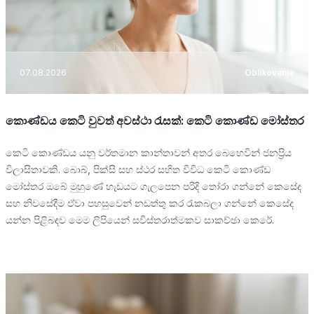
07.08.2026
Oblikovanje
කොණ්ඩය කෙටි වුවත් අවස්ථා රැසක්: කෙටි කොණ්ඩ මෝස්තර
කෙටි කොණ්ඩය යනු වර්තමාන කාන්තාවන් අතර බෙහෙවින් ජනප්‍රිය
විලාසිතාවකි. බොබ්, පික්සි සහ ස්ථර සහිත විවිධ කෙටි කොණ්ඩ
මෝස්තර ඔබේ මුහුණේ හැඩයට ගැලපෙන පරිදි තෝරා ගන්නේ කෙසේද
සහ නිවසේදීම ඒවා පහසුවෙන් නඩත්තු කර රැකබලා ගන්නේ කෙසේද
යන්න පිළිබඳව මෙම ලිපියෙන් සවිස්තරාත්මකව සාකච්ඡා කෙරේ.