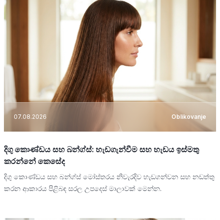
07.08.2026
Oblikovanje
දිගු කොණ්ඩය සහ බන්ග්ස්: හැඩගැන්වීම සහ හැඩය ඉස්මතු
කරන්නේ කෙසේද
දිගු කොණ්ඩය සහ බන්ග්ස් මෝස්තරය නිවැරදිව හැඩගන්වන සහ නඩත්තු
කරන ආකාරය පිළිබඳ සරල උපදෙස් මාලාවක් මෙන්න.