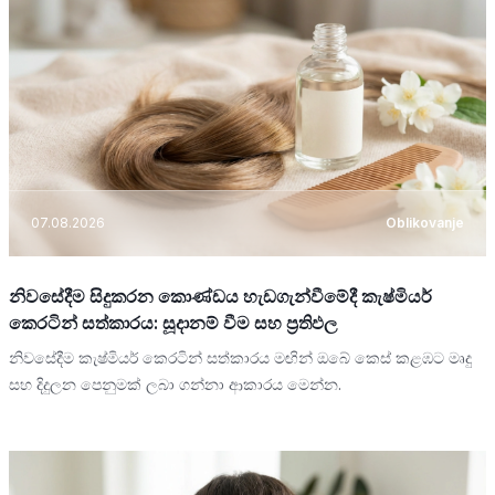
07.08.2026
Oblikovanje
නිවසේදීම සිදුකරන කොණ්ඩය හැඩගැන්වීමේදී කැෂ්මියර්
කෙරටින් සත්කාරය: සූදානම් වීම සහ ප්‍රතිඵල
නිවසේදීම කැෂ්මියර් කෙරටින් සත්කාරය මඟින් ඔබේ කෙස් කළඹට මෘදු
සහ දිදුලන පෙනුමක් ලබා ගන්නා ආකාරය මෙන්න.