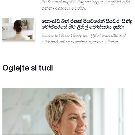
ඔබේ කෙස් කළඹට මෘදු සහ දිදුලන පෙනුමක් ලබා
ගන්නා ආකාරය මෙන්න.
කොණ්ඩ බන් එකක් පියවරෙන් පියවර: සිනිඳු
මෝස්තරයේ සිට ලිහිල් මෝස්තරය දක්වා
පියවරෙන් පියවර සිනිඳු සහ ලිහිල් කොණ්ඩ බන්
මෝස්තරයක් සාදා ගන්නා ආකාරය මෙන්න.
Oglejte si tudi