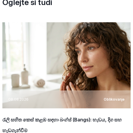
Oglejte si tudi
08.08.2026
Oblikovanje
රැලි සහිත කෙස් කළඹ සඳහා බංග්ස් (Bangs): හැඩය, දිග සහ
හැඩගැන්වීම