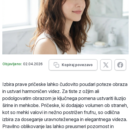
Objavljeno:
02.04.2026
Kopiraj povezavo
Izbira prave pričeske lahko čudovito poudari poteze obraza
in ustvari harmoničen videz. Za tiste z ožjim ali
podolgovatim obrazom je ključnega pomena ustvariti iluzijo
širine in mehkobe. Pričeske, ki dodajajo volumen ob straneh,
kot so mehki valovi in nežno postrižen frufru, so odlična
izbira za doseganje uravnoteženega in elegantnega videza.
Pravilno oblikovanje las lahko preusmeri pozornost in