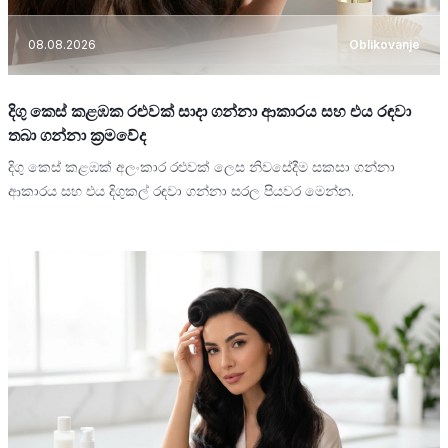
08.08.2026
Oblikovanje
දිගු කෙස් කළඹක රළුවක් සාදා ගන්නා ආකාරය සහ එය රඳවා
තබා ගන්නා ක්‍රමවේද
දිගු කෙස් කළඹක් අලංකාර රළුවක් ලෙස නිවසේදීම සකසා ගන්නා
ආකාරය සහ එය දිගුකල් රඳවා ගන්නා සරල පියවර මෙන්න.