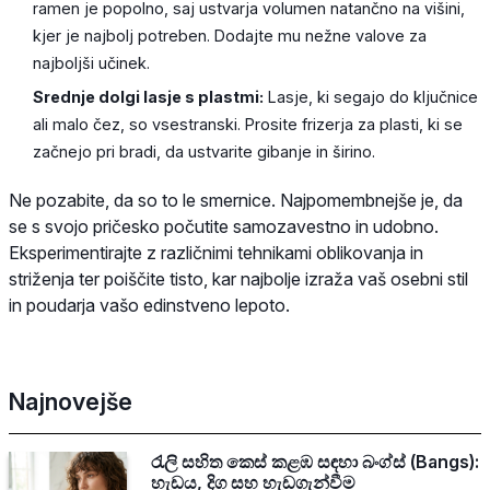
ramen je popolno, saj ustvarja volumen natančno na višini,
kjer je najbolj potreben. Dodajte mu nežne valove za
najboljši učinek.
Srednje dolgi lasje s plastmi:
Lasje, ki segajo do ključnice
ali malo čez, so vsestranski. Prosite frizerja za plasti, ki se
začnejo pri bradi, da ustvarite gibanje in širino.
Ne pozabite, da so to le smernice. Najpomembnejše je, da
se s svojo pričesko počutite samozavestno in udobno.
Eksperimentirajte z različnimi tehnikami oblikovanja in
striženja ter poiščite tisto, kar najbolje izraža vaš osebni stil
in poudarja vašo edinstveno lepoto.
Najnovejše
රැලි සහිත කෙස් කළඹ සඳහා බංග්ස් (Bangs):
හැඩය, දිග සහ හැඩගැන්වීම