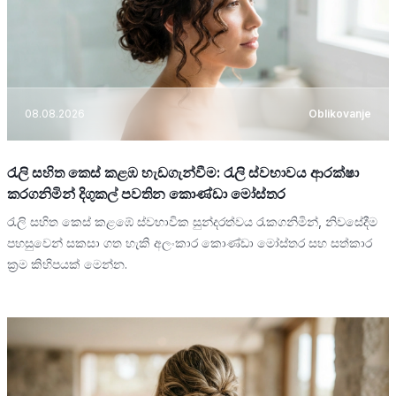
08.08.2026
Oblikovanje
රැලි සහිත කෙස් කළඹ හැඩගැන්වීම: රැලි ස්වභාවය ආරක්ෂා
කරගනිමින් දිගුකල් පවතින කොණ්ඩා මෝස්තර
රැලි සහිත කෙස් කළඹේ ස්වභාවික සුන්දරත්වය රැකගනිමින්, නිවසේදීම
පහසුවෙන් සකසා ගත හැකි අලංකාර කොණ්ඩා මෝස්තර සහ සත්කාර
ක්‍රම කිහිපයක් මෙන්න.