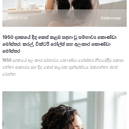
08.08.2026
Oblikovanje
1950 දශකයේ දිගු කෙස් කළඹ සඳහා වූ සම්භාව්‍ය කොණ්ඩා
මෝස්තර: කරල්, වික්ටරි රෝල්ස් සහ අලංකාර කොණ්ඩා
මෝස්තර
1950 දශකයේ අලංකාර සම්භාව්‍ය කොණ්ඩා මෝස්තර නිවසේදීම සකසා
ගන්නා ආකාරය සහ දිගු කෙස් කළඹක සුන්දරත්වය රැකගන්නා රහස්
මෙන්න.