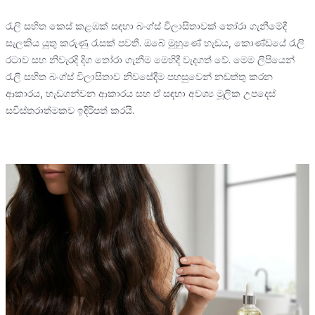
රැලි සහිත කෙස් කළඹක් සඳහා බංග්ස් විලාසිතාවක් තෝරා ගැනීමේදී
සැලකිය යුතු කරුණු රැසක් පවතී. ඔබේ මුහුණේ හැඩය, කොණ්ඩයේ රැලි
රටාව සහ නිවැරදි දිග තෝරා ගැනීම මෙහිදී වැදගත් වේ. මෙම ලිපියෙන්
රැලි සහිත බංග්ස් විලාසිතාව නිවසේදීම පහසුවෙන් නඩත්තු කරන
ආකාරය, හැඩගන්වන ආකාරය සහ ඒ සඳහා අවශ්‍ය මූලික උපදෙස්
සවිස්තරාත්මකව ඉදිරිපත් කරයි.