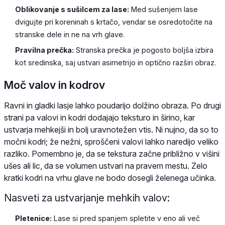
Oblikovanje s sušilcem za lase:
Med sušenjem lase
dvigujte pri koreninah s krtačo, vendar se osredotočite na
stranske dele in ne na vrh glave.
Pravilna prečka:
Stranska prečka je pogosto boljša izbira
kot sredinska, saj ustvari asimetrijo in optično razširi obraz.
Moč valov in kodrov
Ravni in gladki lasje lahko poudarijo dolžino obraza. Po drugi
strani pa valovi in kodri dodajajo teksturo in širino, kar
ustvarja mehkejši in bolj uravnotežen vtis. Ni nujno, da so to
močni kodri; že nežni, sproščeni valovi lahko naredijo veliko
razliko. Pomembno je, da se tekstura začne približno v višini
ušes ali lic, da se volumen ustvari na pravem mestu. Zelo
kratki kodri na vrhu glave ne bodo dosegli želenega učinka.
Nasveti za ustvarjanje mehkih valov:
Pletenice:
Lase si pred spanjem spletite v eno ali več