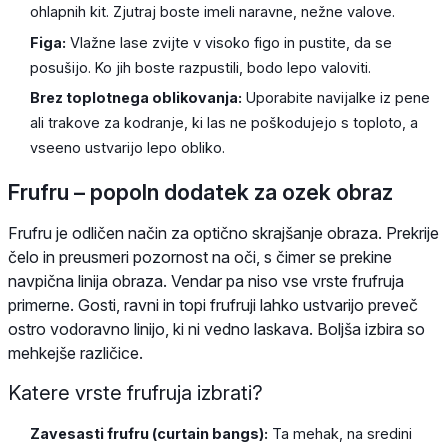
ohlapnih kit. Zjutraj boste imeli naravne, nežne valove.
Figa:
Vlažne lase zvijte v visoko figo in pustite, da se
posušijo. Ko jih boste razpustili, bodo lepo valoviti.
Brez toplotnega oblikovanja:
Uporabite navijalke iz pene
ali trakove za kodranje, ki las ne poškodujejo s toploto, a
vseeno ustvarijo lepo obliko.
Frufru – popoln dodatek za ozek obraz
Frufru je odličen način za optično skrajšanje obraza. Prekrije
čelo in preusmeri pozornost na oči, s čimer se prekine
navpična linija obraza. Vendar pa niso vse vrste frufruja
primerne. Gosti, ravni in topi frufruji lahko ustvarijo preveč
ostro vodoravno linijo, ki ni vedno laskava. Boljša izbira so
mehkejše različice.
Katere vrste frufruja izbrati?
Zavesasti frufru (curtain bangs):
Ta mehak, na sredini