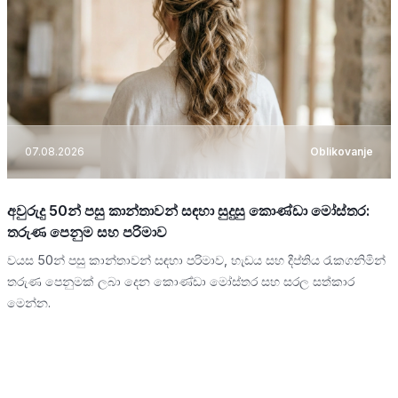
07.08.2026
Oblikovanje
අවුරුදු 50න් පසු කාන්තාවන් සඳහා සුදුසු කොණ්ඩා මෝස්තර:
තරුණ පෙනුම සහ පරිමාව
වයස 50න් පසු කාන්තාවන් සඳහා පරිමාව, හැඩය සහ දීප්තිය රැකගනිමින්
තරුණ පෙනුමක් ලබා දෙන කොණ්ඩා මෝස්තර සහ සරල සත්කාර
මෙන්න.