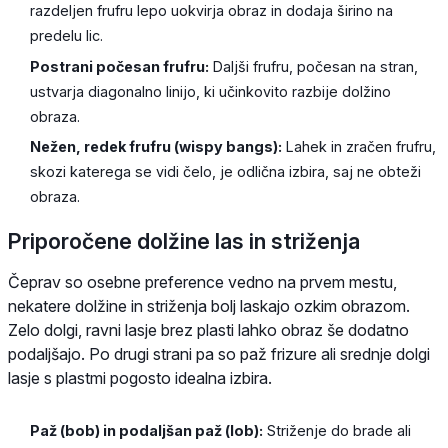
razdeljen frufru lepo uokvirja obraz in dodaja širino na
predelu lic.
Postrani počesan frufru:
Daljši frufru, počesan na stran,
ustvarja diagonalno linijo, ki učinkovito razbije dolžino
obraza.
Nežen, redek frufru (wispy bangs):
Lahek in zračen frufru,
skozi katerega se vidi čelo, je odlična izbira, saj ne obteži
obraza.
Priporočene dolžine las in striženja
Čeprav so osebne preference vedno na prvem mestu,
nekatere dolžine in striženja bolj laskajo ozkim obrazom.
Zelo dolgi, ravni lasje brez plasti lahko obraz še dodatno
podaljšajo. Po drugi strani pa so paž frizure ali srednje dolgi
lasje s plastmi pogosto idealna izbira.
Paž (bob) in podaljšan paž (lob):
Striženje do brade ali