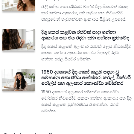
රැලි සහිත කොණ්ඩයට බංග්ස් විලාසිතාවක් එකතු
කර ගන්නා ආකාරය, එහි හැඩය සහ නිවසේදීම
පහසුවෙන් හැඩගන්වන ආකාරය පිළිබඳ උපදෙස්.
දිගු කෙස් කළඹක රළුවක් සාදා ගන්නා
ආකාරය සහ එය රඳවා තබා ගන්නා ක්‍රමවේද
දිගු කෙස් කළඹක් අලංකාර රළුවක් ලෙස නිවසේදීම
සකසා ගන්නා ආකාරය සහ එය දිගුකල් රඳවා
ගන්නා සරල පියවර මෙන්න.
1950 දශකයේ දිගු කෙස් කළඹ සඳහා වූ
සම්භාව්‍ය කොණ්ඩා මෝස්තර: කරල්, වික්ටරි
රෝල්ස් සහ අලංකාර කොණ්ඩා මෝස්තර
1950 දශකයේ අලංකාර සම්භාව්‍ය කොණ්ඩා
මෝස්තර නිවසේදීම සකසා ගන්නා ආකාරය සහ දිගු
කෙස් කළඹක සුන්දරත්වය රැකගන්නා රහස්
මෙන්න.