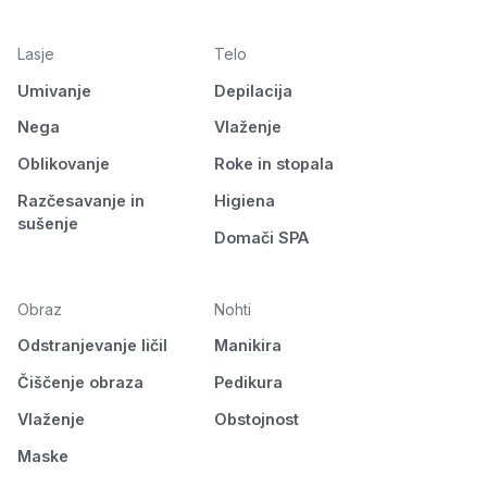
Lasje
Telo
Umivanje
Depilacija
Nega
Vlaženje
Oblikovanje
Roke in stopala
Razčesavanje in
Higiena
sušenje
Domači SPA
Obraz
Nohti
Odstranjevanje ličil
Manikira
Čiščenje obraza
Pedikura
Vlaženje
Obstojnost
Maske