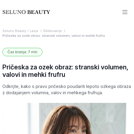
Seluno Beauty
Lasje
Oblikovanje
Pričeska za ozek obraz: stranski volumen, valovi in mehki frufru
Čas branja: 7 min
Pričeska za ozek obraz: stranski volumen,
valovi in mehki frufru
Odkrijte, kako s pravo pričesko poudariti lepoto ozkega obraza
z dodajanjem volumna, valov in mehkega frufruja.