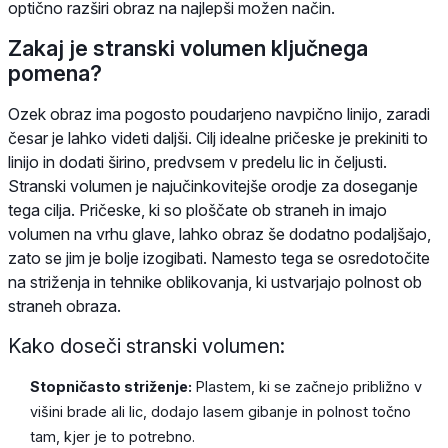
optično razširi obraz na najlepši možen način.
Zakaj je stranski volumen ključnega
pomena?
Ozek obraz ima pogosto poudarjeno navpično linijo, zaradi
česar je lahko videti daljši. Cilj idealne pričeske je prekiniti to
linijo in dodati širino, predvsem v predelu lic in čeljusti.
Stranski volumen je najučinkovitejše orodje za doseganje
tega cilja. Pričeske, ki so ploščate ob straneh in imajo
volumen na vrhu glave, lahko obraz še dodatno podaljšajo,
zato se jim je bolje izogibati. Namesto tega se osredotočite
na striženja in tehnike oblikovanja, ki ustvarjajo polnost ob
straneh obraza.
Kako doseči stranski volumen:
Stopničasto striženje:
Plastem, ki se začnejo približno v
višini brade ali lic, dodajo lasem gibanje in polnost točno
tam, kjer je to potrebno.