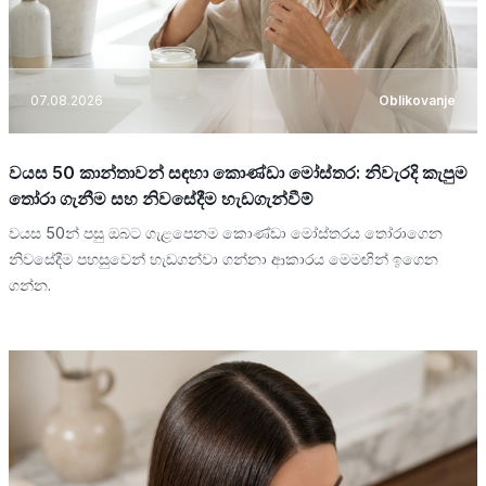
07.08.2026
Oblikovanje
වයස 50 කාන්තාවන් සඳහා කොණ්ඩා මෝස්තර: නිවැරදි කැපුම
තෝරා ගැනීම සහ නිවසේදීම හැඩගැන්වීම්
වයස 50න් පසු ඔබට ගැළපෙනම කොණ්ඩා මෝස්තරය තෝරාගෙන
නිවසේදීම පහසුවෙන් හැඩගන්වා ගන්නා ආකාරය මෙමඟින් ඉගෙන
ගන්න.