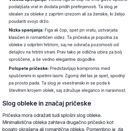
podaljšata vrat in dodata pridih prefinjenosti. Ta slog je
idealen za obleke z zaprtim izrezom ali za ženske, ki želijo
poudariti svojo držo.
Nizka spenjanja:
Figa ali čop, spet pri vratu, ustvarjata
klasičen in romantičen videz. Ta pričeska je popolna za
obleke z odprtim hrbtom, saj ne odvrača pozornosti od
detajlov na hrbtni strani. Prav tako je odlična izbira za bolj
sproščene, a še vedno elegantne dogodke.
Polspete pričeske:
Predstavljajo kompromis med
spuščenimi in spetimi lasmi. Zgornji del las je spet, spodnji
pa prosto pada. Ta slog je vsestranski in se poda k
številnim krojem oblek, saj združuje eleganco in naravnost.
Slog obleke in značaj pričeske
Pričeska mora odražati tudi splošni slog obleke.
Minimalistična obleka zahteva drugačno pričesko kot
bogato okrašena ali romantična obleka. Pomembno je, da