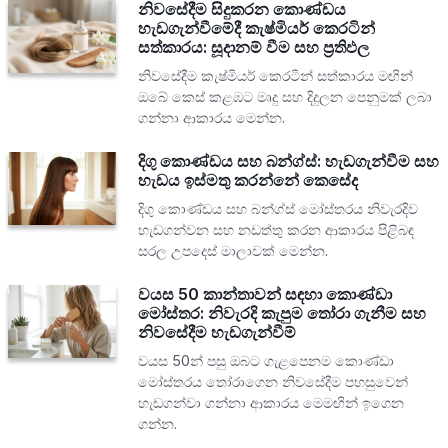
නිවසේදීම සිදුකරන කොණ්ඩය
හැඩගැන්වීමේදී කැෂ්මියර් කෙරටින්
සත්කාරය: සූදානම් වීම සහ ප්‍රතිඵල
නිවසේදීම කැෂ්මියර් කෙරටින් සත්කාරය මඟින්
ඔබේ කෙස් කළඹට මෘදු සහ දිදුලන පෙනුමක් ලබා
ගන්නා ආකාරය මෙන්න.
දිගු කොණ්ඩය සහ බන්ග්ස්: හැඩගැන්වීම සහ
හැඩය ඉස්මතු කරන්නේ කෙසේද
දිගු කොණ්ඩය සහ බන්ග්ස් මෝස්තරය නිවැරදිව
හැඩගන්වන සහ නඩත්තු කරන ආකාරය පිළිබඳ
සරල උපදෙස් මාලාවක් මෙන්න.
වයස 50 කාන්තාවන් සඳහා කොණ්ඩා
මෝස්තර: නිවැරදි කැපුම තෝරා ගැනීම සහ
නිවසේදීම හැඩගැන්වීම්
වයස 50න් පසු ඔබට ගැළපෙනම කොණ්ඩා
මෝස්තරය තෝරාගෙන නිවසේදීම පහසුවෙන්
හැඩගන්වා ගන්නා ආකාරය මෙමඟින් ඉගෙන
ගන්න.