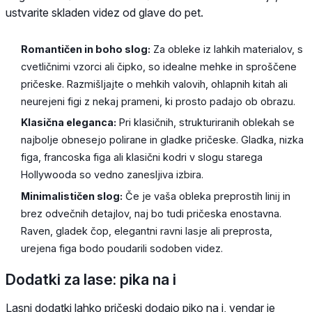
ustvarite skladen videz od glave do pet.
Romantičen in boho slog:
Za obleke iz lahkih materialov, s
cvetličnimi vzorci ali čipko, so idealne mehke in sproščene
pričeske. Razmišljajte o mehkih valovih, ohlapnih kitah ali
neurejeni figi z nekaj prameni, ki prosto padajo ob obrazu.
Klasična eleganca:
Pri klasičnih, strukturiranih oblekah se
najbolje obnesejo polirane in gladke pričeske. Gladka, nizka
figa, francoska figa ali klasični kodri v slogu starega
Hollywooda so vedno zanesljiva izbira.
Minimalističen slog:
Če je vaša obleka preprostih linij in
brez odvečnih detajlov, naj bo tudi pričeska enostavna.
Raven, gladek čop, elegantni ravni lasje ali preprosta,
urejena figa bodo poudarili sodoben videz.
Dodatki za lase: pika na i
Lasni dodatki lahko pričeski dodajo piko na i, vendar je