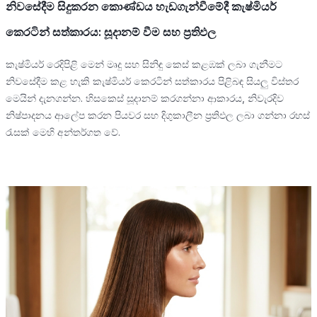
නිවසේදීම සිදුකරන කොණ්ඩය හැඩගැන්වීමේදී කැෂ්මියර්
කෙරටින් සත්කාරය: සූදානම් වීම සහ ප්‍රතිඵල
කැෂ්මියර් රෙදිපිළි මෙන් මෘදු සහ සිනිඳු කෙස් කළඹක් ලබා ගැනීමට
නිවසේදීම කළ හැකි කැෂ්මියර් කෙරටින් සත්කාරය පිළිබඳ සියලු විස්තර
මෙයින් දැනගන්න. හිසකෙස් සූදානම් කරගන්නා ආකාරය, නිවැරදිව
නිෂ්පාදනය ආලේප කරන පියවර සහ දිගුකාලීන ප්‍රතිඵල ලබා ගන්නා රහස්
රැසක් මෙහි අන්තර්ගත වේ.