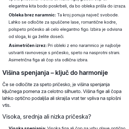
elegantna kita bodo poskrbeli, da bo obleka prišla do izraza.
Obleka brez naramnic:
Ta kroj ponuja največ svobode.
Lahko se odločite za spuščene lase, romantične kodre,
polspeto pričesko ali celo elegantno figo. Izbira je odvisna
od sloga, ki ga želite doseči.
Asimetričen izrez:
Pri obleki z eno naramnico je najbolje
ustvariti ravnovesje s pričesko, speto na nasprotni strani.
Asimetrična figa ali čop sta odlična izbira.
Višina spenjanja – ključ do harmonije
Če se odločite za speto pričesko, je višina spenjanja
ključnega pomena za celotno silhueto. Višina fige ali čopa
lahko optično podaljša ali skrajša vrat ter vpliva na splošni
vtis.
Visoka, srednja ali nizka pričeska?
Visoka spenjanja:
Visoka figa ali čop na vrhu glave optično