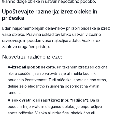
tkanino dolge obleke in ustvari nepozabno podobo.
Upoštevajte razmerja: izrez obleke in
pričeska
Eden najpomembnejših dejavnikov pri izbiri pričeske je izrez
vaše obleke. Pravilna uskladitev lahko ustvari vizualno
ravnovesje in poudari vaše najboljše adute. Vsak izrez
zahteva drugačen pristop.
Nasveti za različne izreze:
V-izrez ali globok dekolte:
Pri takšnem izrezu so odlična
izbira spuščeni, rahlo valoviti lasje ali mehki kodri, ki
poudarijo ženstvenost. Tudi pričeska, speta na eno stran,
deluje zelo elegantno in usmerja pozornost na vrat in
ramena.
Visok ovratnik ali zaprt izrez (npr. "ladjica"):
Da bi
poudarili linijo vratu in eleganco obleke, je priporočljiva
speta pričeska. Visoka ali nizka figa, gladek čop ali