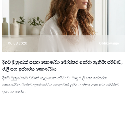
06.08.2026
Oblikovanje
දිගටි මුහුණක් සඳහා කොණ්ඩා මෝස්තර තෝරා ගැනීම: පරිමාව,
රැලි සහ ඉස්සරහ කොණ්ඩය
දිගටි මුහුණකට වඩාත් ගැලපෙන පරිමාව, මෘදු රැලි සහ ඉස්සරහ
කොණ්ඩය මඟින් ආකර්ෂණීය පෙනුමක් ලබා ගන්නා ආකාරය මෙයින්
ඉගෙන ගන්න.