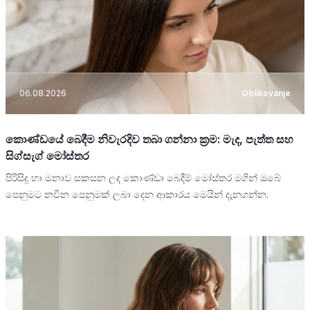
06.08.2026
Oblikovanje
කොණ්ඩයේ බෙදීම නිවැරදිව තබා ගන්නා ක්‍රම: මැද, පැත්ත සහ
සිග්සැග් මෝස්තර
පිරිසිදු හා මනාව සකසන ලද කොණ්ඩා බෙදීම් මෝස්තර මගින් ඔබේ
පෙනුමට නවීන පෙනුමක් ලබා දෙන ආකාරය මෙයින් දැනගන්න.