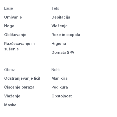
Lasje
Telo
Umivanje
Depilacija
Nega
Vlaženje
Oblikovanje
Roke in stopala
Razčesavanje in
Higiena
sušenje
Domači SPA
Obraz
Nohti
Odstranjevanje ličil
Manikira
Čiščenje obraza
Pedikura
Vlaženje
Obstojnost
Maske