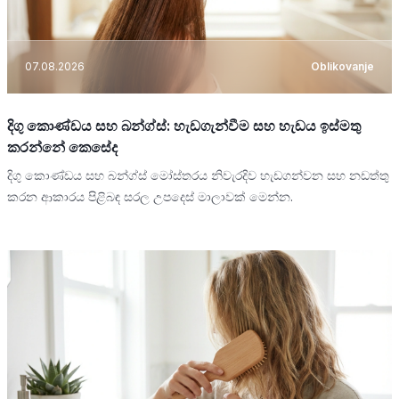
07.08.2026
Oblikovanje
දිගු කොණ්ඩය සහ බන්ග්ස්: හැඩගැන්වීම සහ හැඩය ඉස්මතු
කරන්නේ කෙසේද
දිගු කොණ්ඩය සහ බන්ග්ස් මෝස්තරය නිවැරදිව හැඩගන්වන සහ නඩත්තු
කරන ආකාරය පිළිබඳ සරල උපදෙස් මාලාවක් මෙන්න.