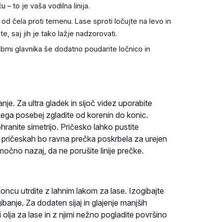
 – to je vaša vodilna linija.
od čela proti temenu. Lase sproti ločujte na levo in
e, saj jih je tako lažje nadzorovati.
 zobmi glavnika še dodatno poudarite ločnico in
je. Za ultra gladek in sijoč videz uporabite
kega posebej zgladite od korenin do konic.
ranite simetrijo. Pričesko lahko pustite
tih pričeskah bo ravna prečka poskrbela za urejen
močno nazaj, da ne porušite linije prečke.
oncu utrdite z lahnim lakom za lase. Izogibajte
ibanje. Za dodaten sijaj in glajenje manjših
 olja za lase in z njimi nežno pogladite površino