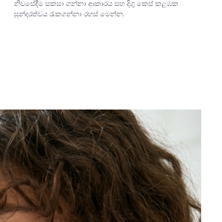
නිවසේදීම සකසා ගන්නා ආකාරය සහ දිගු කෙස් කළඹක
සුන්දරත්වය රැකගන්නා රහස් මෙන්න.