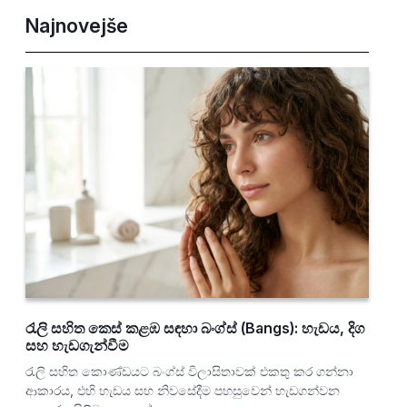
Najnovejše
රැලි සහිත කෙස් කළඹ සඳහා බංග්ස් (Bangs): හැඩය, දිග
සහ හැඩගැන්වීම
රැලි සහිත කොණ්ඩයට බංග්ස් විලාසිතාවක් එකතු කර ගන්නා
ආකාරය, එහි හැඩය සහ නිවසේදීම පහසුවෙන් හැඩගන්වන