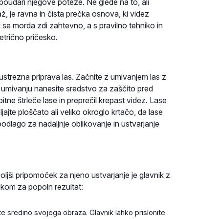
poudari njegove poteze. Ne glede na to, ali
ž, je ravna in čista prečka osnova, ki videz
se morda zdi zahtevno, a s pravilno tehniko in
etrično pričesko.
ustrezna priprava las. Začnite z umivanjem las z
Po umivanju nanesite sredstvo za zaščito pred
bitne štrleče lase in preprečil krepast videz. Lase
ajte ploščato ali veliko okroglo krtačo, da lase
 podlago za nadaljnje oblikovanje in ustvarjanje
ljši pripomoček za njeno ustvarjanje je glavnik z
akom za popoln rezultat:
te sredino svojega obraza. Glavnik lahko prislonite