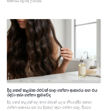
ආකාරය පිළිබඳ උපදෙස්.
දිගු කෙස් කළඹක රළුවක් සාදා ගන්නා ආකාරය සහ එය
රඳවා තබා ගන්නා ක්‍රමවේද
දිගු කෙස් කළඹක් අලංකාර රළුවක් ලෙස නිවසේදීම සකසා
ගන්නා ආකාරය සහ එය දිගුකල් රඳවා ගන්නා සරල පියවර