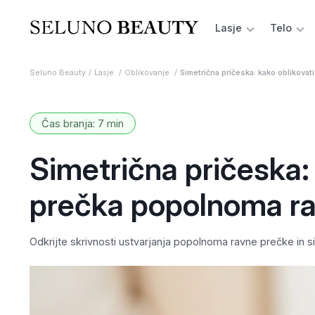
Lasje
Telo
Seluno Beauty
Lasje
Oblikovanje
Simetrična pričeska: kako oblikovat
Čas branja: 7 min
Simetrična pričeska: 
prečka popolnoma r
Odkrijte skrivnosti ustvarjanja popolnoma ravne prečke in s