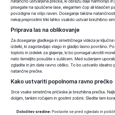
natančno ustvarjena prečka, ki obrazu daje harmonijo in 
prisegate na spuščene lase, eleganten čop ali klasičen pa
povzdigne na višjo raven. Doseganje takšne natančnosti 
nekaj preprostimi triki lahko vsakdo ustvari brezhibno sim
Priprava las na oblikovanje
Za doseganje gladkega in simetričnega videza je ključna 
izdelki, ki zagotavljajo vlago in gladijo lasno površino. 
toploto in izdelek za glajenje, ki bo pomagal ukrotiti more
nato temeljito posušite s sušilcem. Med sušenjem uporablj
zgladite in jim date ravno obliko. To bo ustvarilo idealno
natančne prečke.
Kako ustvariti popolnoma ravno prečko
Srce vsake simetrične pričeske je brezhibna prečka. Najbo
dolgim, tankim ročajem in gostimi zobmi. Sledite tem kor
Določitev sredine:
Postavite se pred ogledalo in poišči