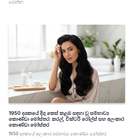
මෙන්න.
1950 දශකයේ දිගු කෙස් කළඹ සඳහා වූ සම්භාව්‍ය
කොණ්ඩා මෝස්තර: කරල්, වික්ටරි රෝල්ස් සහ අලංකාර
කොණ්ඩා මෝස්තර
1950 දශකයේ අලංකාර සම්භාව්‍ය කොණ්ඩා මෝස්තර