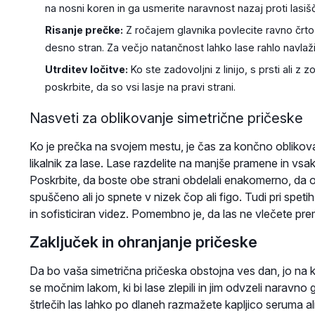
na nosni koren in ga usmerite naravnost nazaj proti lasišču
Risanje prečke:
Z ročajem glavnika povlecite ravno črto 
desno stran. Za večjo natančnost lahko lase rahlo navlažit
Utrditev ločitve:
Ko ste zadovoljni z linijo, s prsti ali z
poskrbite, da so vsi lasje na pravi strani.
Nasveti za oblikovanje simetrične pričeske
Ko je prečka na svojem mestu, je čas za končno oblikovan
likalnik za lase. Lase razdelite na manjše pramene in vsa
Poskrbite, da boste obe strani obdelali enakomerno, da oh
spuščeno ali jo spnete v nizek čop ali figo. Tudi pri spe
in sofisticiran videz. Pomembno je, da las ne vlečete pre
Zaključek in ohranjanje pričeske
Da bo vaša simetrična pričeska obstojna ves dan, jo na k
se močnim lakom, ki bi lase zlepili in jim odvzeli naravno g
štrlečih las lahko po dlaneh razmažete kapljico seruma ali