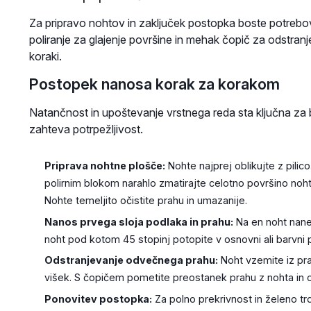
Za pripravo nohtov in zaključek postopka boste potrebova
poliranje za glajenje površine in mehak čopič za odst
koraki.
Postopek nanosa korak za korakom
Natančnost in upoštevanje vrstnega reda sta ključna za b
zahteva potrpežljivost.
Priprava nohtne plošče:
Nohte najprej oblikujte z pilic
polirnim blokom narahlo zmatirajte celotno površino nohta,
Nohte temeljito očistite prahu in umazanije.
Nanos prvega sloja podlaka in prahu:
Na en noht nane
noht pod kotom 45 stopinj potopite v osnovni ali barvni 
Odstranjevanje odvečnega prahu:
Noht vzemite iz pra
višek. S čopičem pometite preostanek prahu z nohta in o
Ponovitev postopka:
Za polno prekrivnost in želeno t