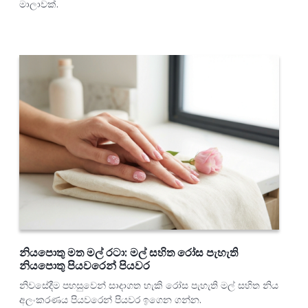
මාලාවක්.
නියපොතු මත මල් රටා: මල් සහිත රෝස පැහැති
නියපොතු පියවරෙන් පියවර
නිවසේදීම පහසුවෙන් සාදාගත හැකි රෝස පැහැති මල් සහිත නිය
අලංකරණය පියවරෙන් පියවර ඉගෙන ගන්න.