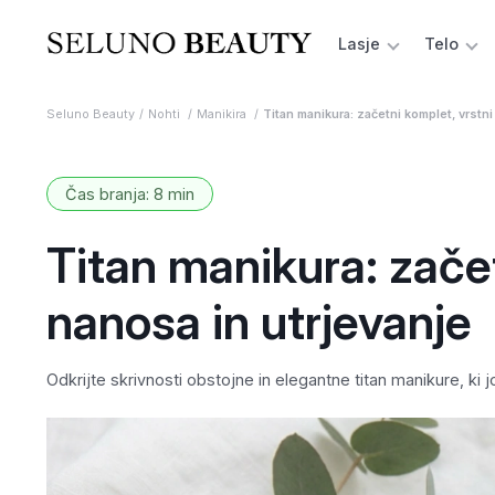
Lasje
Telo
Seluno Beauty
Nohti
Manikira
Titan manikura: začetni komplet, vrstni
Čas branja: 8 min
Titan manikura: začet
nanosa in utrjevanje
Odkrijte skrivnosti obstojne in elegantne titan manikure, ki