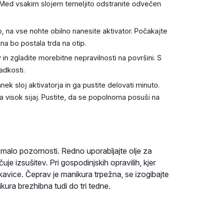
u. Med vsakim slojem temeljito odstranite odvečen
o, na vse nohte obilno nanesite aktivator. Počakajte
ina bo postala trda na otip.
 in zgladite morebitne nepravilnosti na površini. S
adkosti.
ek sloj aktivatorja in ga pustite delovati minuto.
a visok sijaj. Pustite, da se popolnoma posuši na
e malo pozornosti. Redno uporabljajte olje za
e izsušitev. Pri gospodinjskih opravilih, kjer
rokavice. Čeprav je manikura trpežna, se izogibajte
ura brezhibna tudi do tri tedne.