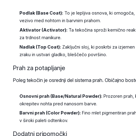
Podlak (Base Coat):
To je lepljiva osnova, ki omogoča,
vezivo med nohtom in barvnim prahom.
Aktivator (Activator):
Ta tekočina sproži kemično reakci
za trdnost manikure.
Nadlak (Top Coat):
Zaključni sloj, ki poskrbi za izjemen
zraku in ustvari gladko, bleščečo površino.
Prah za potapljanje
Poleg tekočin je osrednji del sistema prah. Običajno boste
Osnovni prah (Base/Natural Powder):
Prozoren prah, k
okrepitev nohta pred nanosom barve.
Barvni prah (Color Powder):
Fino mlet pigmentiran prah
v široki paleti odtenkov.
Dodatni pripomočki