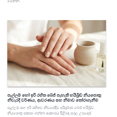
මෙන්න.
පැල්ලම් හෝ ඉරි රහිත බේජ් පැහැති හයිබ්‍රිඩ් නියපොතු:
නිවැරදි වර්ණය, ආවරණය සහ නිමාව තෝරාගැනීම
පැල්ලම් සහ ඉරි රහිතව නිවසේදීම පරිපූර්ණ බේජ් හයිබ්‍රිඩ්
නියපොතු සකසා ගන්නා ආකාරය පිළිබඳ සරල උපදෙස්