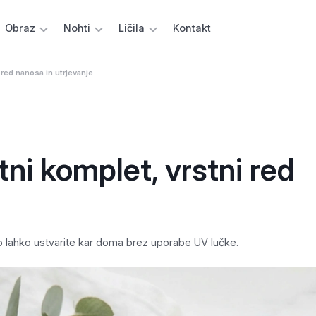
Obraz
Nohti
Ličila
Kontakt
 red nanosa in utrjevanje
ni komplet, vrstni red
 jo lahko ustvarite kar doma brez uporabe UV lučke.