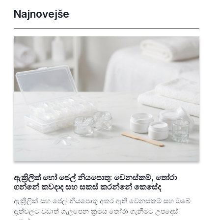
Najnovejše
ඇක්‍රිලික් හෝ ජෙල් නියපොතු: වෙනස්කම්, තෝරා
ගන්නේ කවදාද සහ සකස් කරන්නේ කෙසේද
ඇක්‍රිලික් සහ ජෙල් නියපොතු අතර ඇති වෙනස්කම් සහ ඔබේ
දෑත්වලට වඩාත් ගැලපෙන ක්‍රමය තෝරා ගැනීමට උපදෙස්