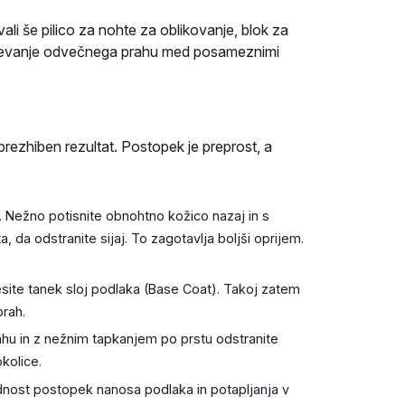
li še pilico za nohte za oblikovanje, blok za
ranjevanje odvečnega prahu med posameznimi
rezhiben rezultat. Postopek je preprost, a
o. Nežno potisnite obnohtno kožico nazaj in s
 da odstranite sijaj. To zagotavlja boljši oprijem.
site tanek sloj podlaka (Base Coat). Takoj zatem
prah.
hu in z nežnim tapkanjem po prstu odstranite
kolice.
rdnost postopek nanosa podlaka in potapljanja v