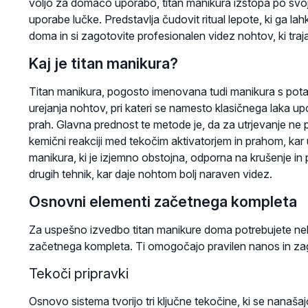
voljo za domačo uporabo, titan manikura izstopa po svoj
uporabe lučke. Predstavlja čudovit ritual lepote, ki ga l
doma in si zagotovite profesionalen videz nohtov, ki traj
Kaj je titan manikura?
Titan manikura, pogosto imenovana tudi manikura s potap
urejanja nohtov, pri kateri se namesto klasičnega laka upo
prah. Glavna prednost te metode je, da za utrjevanje ne 
kemični reakciji med tekočim aktivatorjem in prahom, kar u
manikura, ki je izjemno obstojna, odporna na krušenje in pr
drugih tehnik, kar daje nohtom bolj naraven videz.
Osnovni elementi začetnega kompleta
Za uspešno izvedbo titan manikure doma potrebujete neka
začetnega kompleta. Ti omogočajo pravilen nanos in za
Tekoči pripravki
Osnovo sistema tvorijo tri ključne tekočine, ki se nanaš