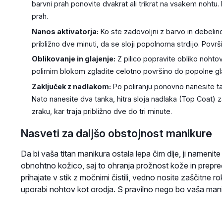
barvni prah ponovite dvakrat ali trikrat na vsakem noht
prah.
Nanos aktivatorja:
Ko ste zadovoljni z barvo in debelin
približno dve minuti, da se sloji popolnoma strdijo. Površ
Oblikovanje in glajenje:
Z pilico popravite obliko nohtov
polirnim blokom zgladite celotno površino do popolne gl
Zaključek z nadlakom:
Po poliranju ponovno nanesite tan
Nato nanesite dva tanka, hitra sloja nadlaka (Top Coat) z
zraku, kar traja približno dve do tri minute.
Nasveti za daljšo obstojnost manikure
Da bi vaša titan manikura ostala lepa čim dlje, ji namenit
obnohtno kožico, saj to ohranja prožnost kože in preprečuj
prihajate v stik z močnimi čistili, vedno nosite zaščitne 
uporabi nohtov kot orodja. S pravilno nego bo vaša manik