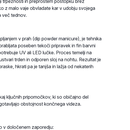
i trpežnosti in preprostem postopku brez
ahko z malo vaje obvladate kar v udobju svojega
a več tednov.
ljanjem v prah (dip powder manicure), je tehnika
rabljata poseben tekoči pripravek in fin barvni
potrebuje UV ali LED lučke. Proces temelji na
stvari trden in odporen sloj na nohtu. Rezultat je
aske, hkrati pa je tanjša in lažja od nekaterih
j ključnih pripomočkov, ki so običajno del
gotavljajo obstojnost končnega videza.
ajo v določenem zaporedju: