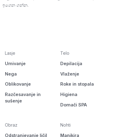
ඉගෙන ගන්න.
Lasje
Telo
Umivanje
Depilacija
Nega
Vlaženje
Oblikovanje
Roke in stopala
Razčesavanje in
Higiena
sušenje
Domači SPA
Obraz
Nohti
Odstranjevanje ličil
Manikira