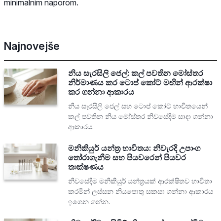
minimalnim naporom.
Najnovejše
නිය සැරසිලි ජෙල්: කල් පවතින මෝස්තර
නිර්මාණය කර ටොප් කෝට් මඟින් ආරක්ෂා
කර ගන්නා ආකාරය
නිය සැරසිලි ජෙල් සහ ටොප් කෝට් භාවිතයෙන්
කල් පවතින නිය මෝස්තර නිවසේදීම සාදා ගන්නා
ආකාරය.
මනිකියුර් යන්ත්‍ර භාවිතය: නිවැරදි උපාංග
තෝරාගැනීම සහ පියවරෙන් පියවර
තාක්ෂණය
නිවසේදීම මනිකියුර් යන්ත්‍රයක් ආරක්ෂිතව භාවිතා
කරමින් ලස්සන නියපොතු සකසා ගන්නා ආකාරය
ඉගෙන ගන්න.