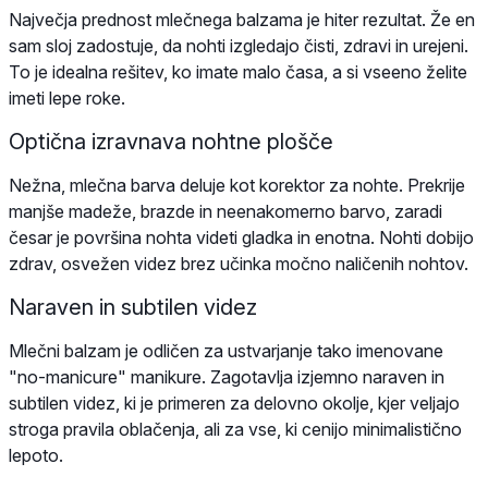
Največja prednost mlečnega balzama je hiter rezultat. Že en
sam sloj zadostuje, da nohti izgledajo čisti, zdravi in urejeni.
To je idealna rešitev, ko imate malo časa, a si vseeno želite
imeti lepe roke.
Optična izravnava nohtne plošče
Nežna, mlečna barva deluje kot korektor za nohte. Prekrije
manjše madeže, brazde in neenakomerno barvo, zaradi
česar je površina nohta videti gladka in enotna. Nohti dobijo
zdrav, osvežen videz brez učinka močno naličenih nohtov.
Naraven in subtilen videz
Mlečni balzam je odličen za ustvarjanje tako imenovane
"no-manicure" manikure. Zagotavlja izjemno naraven in
subtilen videz, ki je primeren za delovno okolje, kjer veljajo
stroga pravila oblačenja, ali za vse, ki cenijo minimalistično
lepoto.