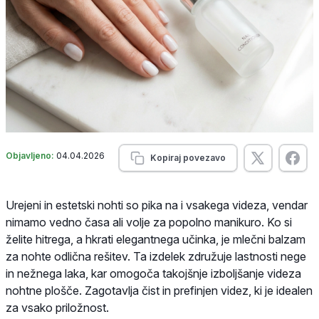
Objavljeno:
04.04.2026
Kopiraj povezavo
Urejeni in estetski nohti so pika na i vsakega videza, vendar
nimamo vedno časa ali volje za popolno manikuro. Ko si
želite hitrega, a hkrati elegantnega učinka, je mlečni balzam
za nohte odlična rešitev. Ta izdelek združuje lastnosti nege
in nežnega laka, kar omogoča takojšnje izboljšanje videza
nohtne plošče. Zagotavlja čist in prefinjen videz, ki je idealen
za vsako priložnost.