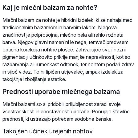
Kaj je mlečni balzam za nohte?
Mlečni balzam za nohte je hibridni izdelek, ki se nahaja med
tradicionalnim balzamom in barvnim lakom. Njegova
značilnost je polprosojna, mlečno bela ali rahlo rožnata
barva. Njegov glavni namen ni le nega, temveč predvsem
optična korekcija nohtne plošče. Zahvaljujoč svoji nežni
pigmentaciji učinkovito prikrije manjše nepravilnosti, kot so
razbarvanja ali rumenkast odtenek, ter nohtom podari zdrav
in sijoč videz. To ni tipičen utrjevalec, ampak izdelek za
takojšnje izboljšanje estetike.
Prednosti uporabe mlečnega balzama
Mlečni balzami so si pridobili priljubljenost zaradi svoje
vsestranskosti in enostavnosti uporabe. Ponujajo številne
prednosti, ki ustrezajo potrebam sodobne ženske.
Takojšen učinek urejenih nohtov