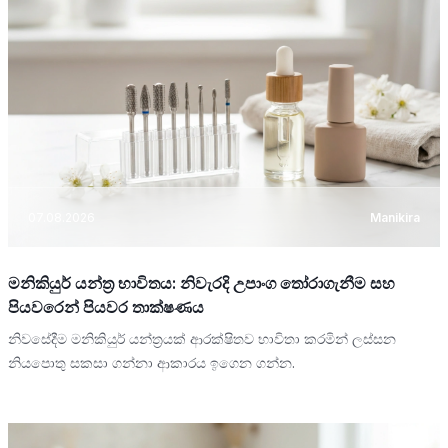
07.08.2026
Manikira
මනිකියුර් යන්ත්‍ර භාවිතය: නිවැරදි උපාංග තෝරාගැනීම සහ
පියවරෙන් පියවර තාක්ෂණය
නිවසේදීම මනිකියුර් යන්ත්‍රයක් ආරක්ෂිතව භාවිතා කරමින් ලස්සන
නියපොතු සකසා ගන්නා ආකාරය ඉගෙන ගන්න.