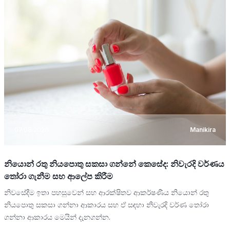
07.08.2026
Manikira
නියොන් රතු නියපොතු සකසා ගන්නේ කෙසේද: නිවැරදි වර්ණය
තෝරා ගැනීම සහ ආලේප කිරීම
නිවසේදීම ඉතා පහසුවෙන් සහ ආරක්ෂිතව ආකර්ෂණීය නියොන් රතු
නියපොතු සකසා ගන්නා ආකාරය සහ ඒ සඳහා නිවැරදි වර්ණ තෝරා
ගන්නා ආකාරය මෙයින් දැනගන්න.