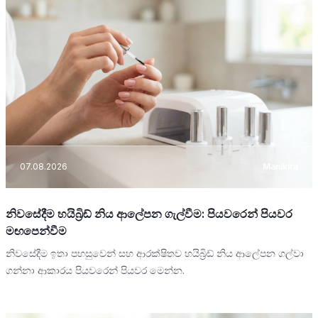
07.08.2026
Manikira
නිවසේදීම හයිබ්‍රිඩ් නිය ආලේපන ගැල්වීම: පියවරෙන් පියවර
මඟපෙන්වීම
නිවසේදීම ඉතා පහසුවෙන් සහ ආරක්ෂිතව හයිබ්‍රිඩ් නිය ආලේපන ගල්වා
ගන්නා ආකාරය පියවරෙන් පියවර මෙන්න.