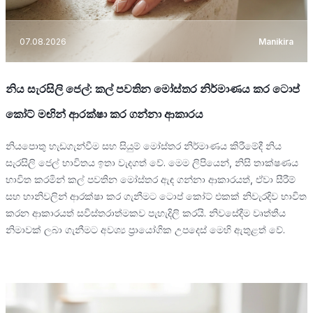
07.08.2026
Manikira
නිය සැරසිලි ජෙල්: කල් පවතින මෝස්තර නිර්මාණය කර ටොප්
කෝට් මඟින් ආරක්ෂා කර ගන්නා ආකාරය
නියපොතු හැඩගැන්වීම සහ සියුම් මෝස්තර නිර්මාණය කිරීමේදී නිය
සැරසිලි ජෙල් භාවිතය ඉතා වැදගත් වේ. මෙම ලිපියෙන්, නිසි තාක්ෂණය
භාවිත කරමින් කල් පවතින මෝස්තර ඇඳ ගන්නා ආකාරයත්, ඒවා සීරීම්
සහ හානිවලින් ආරක්ෂා කර ගැනීමට ටොප් කෝට් එකක් නිවැරදිව භාවිත
කරන ආකාරයත් සවිස්තරාත්මකව පැහැදිලි කරයි. නිවසේදීම වෘත්තීය
නිමාවක් ලබා ගැනීමට අවශ්‍ය ප්‍රායෝගික උපදෙස් මෙහි ඇතුළත් වේ.