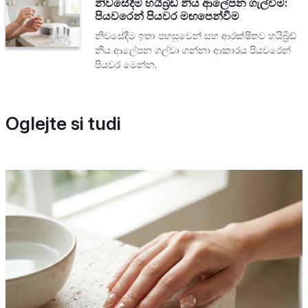
නිවසේදීම හයිබ්‍රිඩ් නිය ආලේපන ගැල්වීම:
පියවරෙන් පියවර මඟපෙන්වීම
නිවසේදීම ඉතා පහසුවෙන් සහ ආරක්ෂිතව හයිබ්‍රිඩ්
නිය ආලේපන ගල්වා ගන්නා ආකාරය පියවරෙන්
පියවර මෙන්න.
Oglejte si tudi