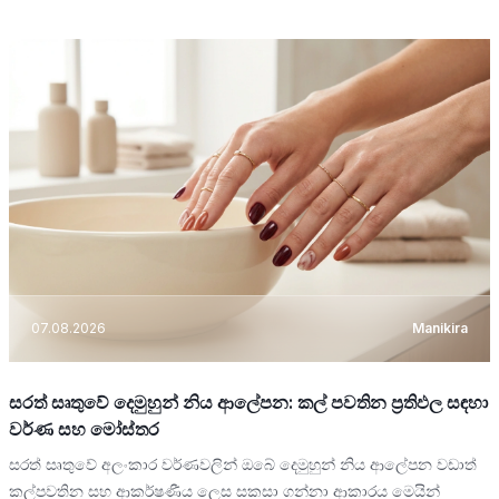
07.08.2026
Manikira
සරත් සෘතුවේ දෙමුහුන් නිය ආලේපන: කල් පවතින ප්‍රතිඵල සඳහා
වර්ණ සහ මෝස්තර
සරත් සෘතුවේ අලංකාර වර්ණවලින් ඔබේ දෙමුහුන් නිය ආලේපන වඩාත්
කල්පවතින සහ ආකර්ෂණීය ලෙස සකසා ගන්නා ආකාරය මෙයින්