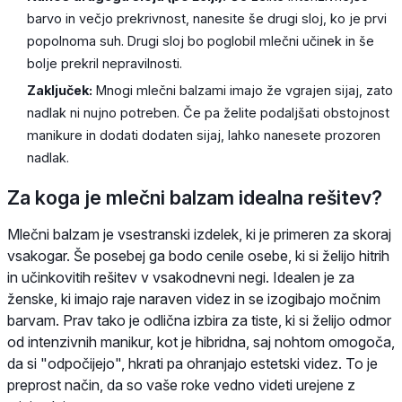
barvo in večjo prekrivnost, nanesite še drugi sloj, ko je prvi
popolnoma suh. Drugi sloj bo poglobil mlečni učinek in še
bolje prekril nepravilnosti.
Zaključek:
Mnogi mlečni balzami imajo že vgrajen sijaj, zato
nadlak ni nujno potreben. Če pa želite podaljšati obstojnost
manikure in dodati dodaten sijaj, lahko nanesete prozoren
nadlak.
Za koga je mlečni balzam idealna rešitev?
Mlečni balzam je vsestranski izdelek, ki je primeren za skoraj
vsakogar. Še posebej ga bodo cenile osebe, ki si želijo hitrih
in učinkovitih rešitev v vsakodnevni negi. Idealen je za
ženske, ki imajo raje naraven videz in se izogibajo močnim
barvam. Prav tako je odlična izbira za tiste, ki si želijo odmor
od intenzivnih manikur, kot je hibridna, saj nohtom omogoča,
da si "odpočijejo", hkrati pa ohranjajo estetski videz. To je
preprost način, da so vaše roke vedno videti urejene z