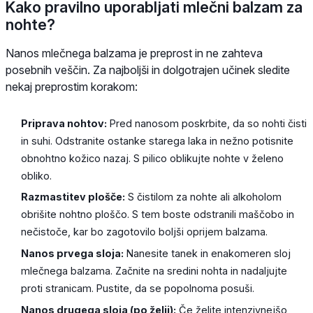
Kako pravilno uporabljati mlečni balzam za
nohte?
Nanos mlečnega balzama je preprost in ne zahteva
posebnih veščin. Za najboljši in dolgotrajen učinek sledite
nekaj preprostim korakom:
Priprava nohtov:
Pred nanosom poskrbite, da so nohti čisti
in suhi. Odstranite ostanke starega laka in nežno potisnite
obnohtno kožico nazaj. S pilico oblikujte nohte v želeno
obliko.
Razmastitev plošče:
S čistilom za nohte ali alkoholom
obrišite nohtno ploščo. S tem boste odstranili maščobo in
nečistoče, kar bo zagotovilo boljši oprijem balzama.
Nanos prvega sloja:
Nanesite tanek in enakomeren sloj
mlečnega balzama. Začnite na sredini nohta in nadaljujte
proti stranicam. Pustite, da se popolnoma posuši.
Nanos drugega sloja (po želji):
Če želite intenzivnejšo