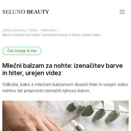
Seluno Beauty
Nohti
Manikira
Mlečni balzam za nohte: izenačitev barve in hiter, urejen videz
Čas branja: 8 min
Mlečni balzam za nohte: izenačitev barve
in hiter, urejen videz
Odkrijte, kako z mlečnim balzamom doseči hiter in urejen videz
nohtov ter preprosto izenačiti njihovo barvo.