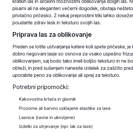
kratkih las in širokimi možnostmi oblikovanja dolgih las. N
pisarni ali na eleganten večerni dogodek, obstaja nešteto
privlačno pričesko. Z nekaj preprostimi triki lahko dosežete
poudarite zdrav lesk in teksturo svojih las.
Priprava las za oblikovanje
Preden se lotite ustvarjanja katere koli spete pričeske, je
dobro negovani lasje so osnova za vsako uspešno frizuro.
oblikovanjem, saj bodo tako imeli boljšo teksturo in ne b
obteži, in pred sušenjem nanesite izdelek za zaščito pre
uporabite peno za oblikovanje ali sprej za teksturo.
Potrebni pripomočki:
Kakovostna krtača in glavnik
Prozorne ali barvno usklajene elastike za lase
Lasnice (ravne in ukrivljene)
Izdelki za utrjevanje (npr. lak za lase)