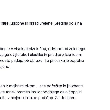
tre, udobne in hkrati urejene. Srednja dolžina
zberite v visok ali nizek čop, odvisno od želenega
a ovijte okoli elastike in pritrdite z lasnicami.
prosto padajo ob obrazu. Ta pričeska je popolna
rejeno.
n z majhnim trikom. Lase počešite in jih zberite
zemite tanek pramen las iz spodnjega dela čopa in
itrdite z majhno lasnico pod čop. Za dodaten