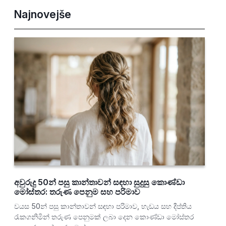
Najnovejše
අවුරුදු 50න් පසු කාන්තාවන් සඳහා සුදුසු කොණ්ඩා
මෝස්තර: තරුණ පෙනුම සහ පරිමාව
වයස 50න් පසු කාන්තාවන් සඳහා පරිමාව, හැඩය සහ දීප්තිය
රැකගනිමින් තරුණ පෙනුමක් ලබා දෙන කොණ්ඩා මෝස්තර