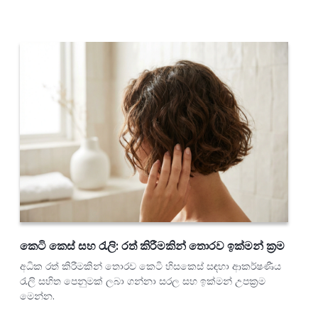
කෙටි කෙස් සහ රැලි: රත් කිරීමකින් තොරව ඉක්මන් ක්‍රම
අධික රත් කිරීමකින් තොරව කෙටි හිසකෙස් සඳහා ආකර්ෂණීය
රැලි සහිත පෙනුමක් ලබා ගන්නා සරල සහ ඉක්මන් උපක්‍රම
මෙන්න.