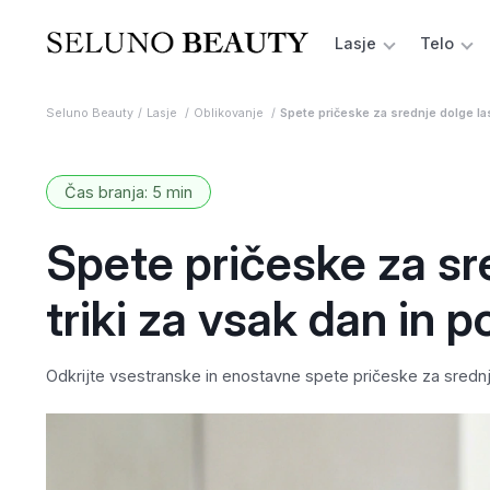
Lasje
Telo
Seluno Beauty
Lasje
Oblikovanje
Spete pričeske za srednje dolge las
Čas branja: 5 min
Spete pričeske za sre
triki za vsak dan in 
Odkrijte vsestranske in enostavne spete pričeske za srednj