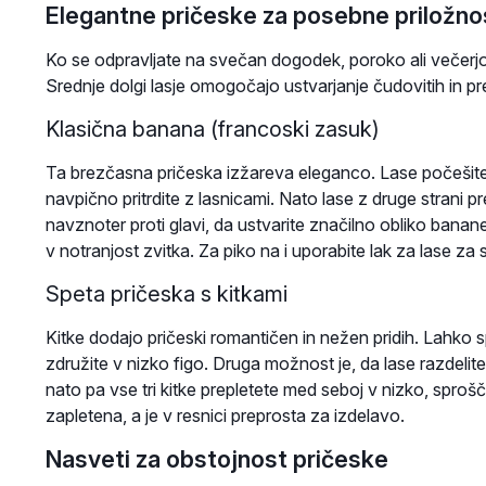
Elegantne pričeske za posebne priložno
Ko se odpravljate na svečan dogodek, poroko ali večerjo,
Srednje dolgi lasje omogočajo ustvarjanje čudovitih in pref
Klasična banana (francoski zasuk)
Ta brezčasna pričeska izžareva eleganco. Lase počešite n
navpično pritrdite z lasnicami. Nato lase z druge strani preč
navznoter proti glavi, da ustvarite značilno obliko banane. P
v notranjost zvitka. Za piko na i uporabite lak za lase za s
Speta pričeska s kitkami
Kitke dodajo pričeski romantičen in nežen pridih. Lahko sp
združite v nizko figo. Druga možnost je, da lase razdelite 
nato pa vse tri kitke prepletete med seboj v nizko, sprošče
zapletena, a je v resnici preprosta za izdelavo.
Nasveti za obstojnost pričeske