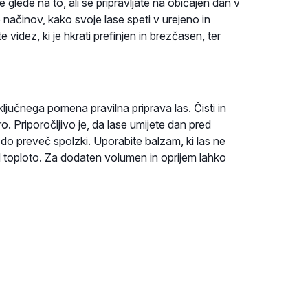
e glede na to, ali se pripravljate na običajen dan v
 načinov, kako svoje lase speti v urejeno in
 videz, ki je hkrati prefinjen in brezčasen, ter
 ključnega pomena pravilna priprava las. Čisti in
 Priporočljivo je, da lase umijete dan pred
odo preveč spolzki. Uporabite balzam, ki las ne
d toploto. Za dodaten volumen in oprijem lahko