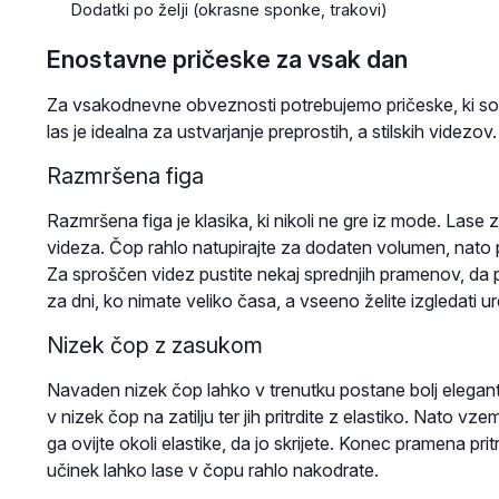
Dodatki po želji (okrasne sponke, trakovi)
Enostavne pričeske za vsak dan
Za vsakodnevne obveznosti potrebujemo pričeske, ki so hi
las je idealna za ustvarjanje preprostih, a stilskih videzov.
Razmršena figa
Razmršena figa je klasika, ki nikoli ne gre iz mode. Lase 
videza. Čop rahlo natupirajte za dodaten volumen, nato pa g
Za sproščen videz pustite nekaj sprednjih pramenov, da 
za dni, ko nimate veliko časa, a vseeno želite izgledati u
Nizek čop z zasukom
Navaden nizek čop lahko v trenutku postane bolj elegante
v nizek čop na zatilju ter jih pritrdite z elastiko. Nato v
ga ovijte okoli elastike, da jo skrijete. Konec pramena pr
učinek lahko lase v čopu rahlo nakodrate.