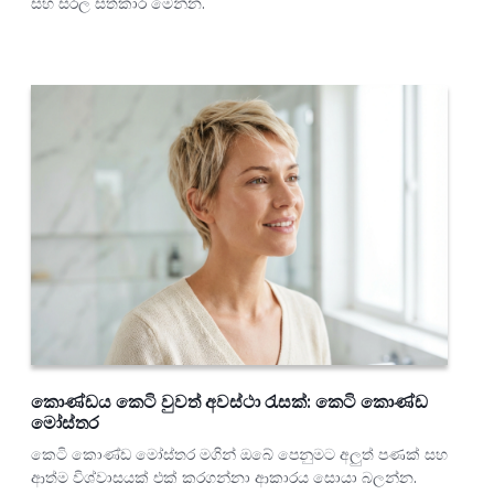
සහ සරල සත්කාර මෙන්න.
කොණ්ඩය කෙටි වුවත් අවස්ථා රැසක්: කෙටි කොණ්ඩ
මෝස්තර
කෙටි කොණ්ඩ මෝස්තර මගින් ඔබේ පෙනුමට අලුත් පණක් සහ
ආත්ම විශ්වාසයක් එක් කරගන්නා ආකාරය සොයා බලන්න.