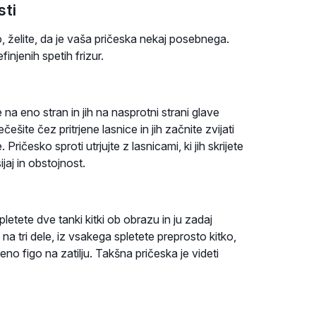
sti
 želite, da je vaša pričeska nekaj posebnega.
injenih spetih frizur.
a eno stran in jih na nasprotni strani glave
ešite čez pritrjene lasnice in jih začnite zvijati
ričesko sproti utrjujte z lasnicami, ki jih skrijete
ijaj in obstojnost.
letete dve tanki kitki ob obrazu in ju zadaj
na tri dele, iz vsakega spletete preprosto kitko,
no figo na zatilju. Takšna pričeska je videti