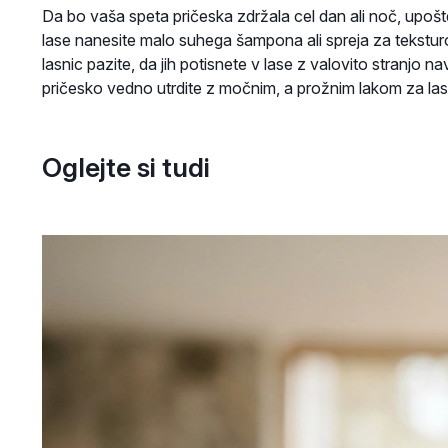
Da bo vaša speta pričeska zdržala cel dan ali noč, upoš
lase nanesite malo suhega šampona ali spreja za teksturo, 
lasnic pazite, da jih potisnete v lase z valovito stranjo n
pričesko vedno utrdite z močnim, a prožnim lakom za lase,
Oglejte si tudi