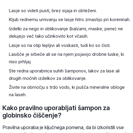
Lasje so videti pusti, brez sijaja in obteženi.
Kljub rednemu umivanju se lasje hitro zmastijo pri koreninah.
Izdelki za nego in oblikovanje (balzami, maske, pene) ne
delujejo več tako učinkovito kot včasih.
Lasje so na otip lepljivi ali voskasti, tudi ko so čisti.
Lasišče je srbeče ali se na njem pojavijo drobne luske, ki
niso prhljaj.
Ste redna uporabnica suhih šamponov, lakov za lase ali
drugih močnih izdelkov za oblikovanje.
Živite na območju s trdo vodo, ki pušča mineralne obloge
na laseh.
Kako pravilno uporabljati šampon za
globinsko čiščenje?
Pravilna uporaba je ključnega pomena, da bi izkoristili vse