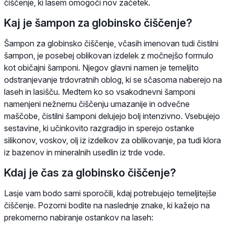
čiščenje, ki lasem omogoči nov začetek.
Kaj je šampon za globinsko čiščenje?
Šampon za globinsko čiščenje, včasih imenovan tudi čistilni
šampon, je posebej oblikovan izdelek z močnejšo formulo
kot običajni šamponi. Njegov glavni namen je temeljito
odstranjevanje trdovratnih oblog, ki se sčasoma naberejo na
laseh in lasišču. Medtem ko so vsakodnevni šamponi
namenjeni nežnemu čiščenju umazanije in odvečne
maščobe, čistilni šamponi delujejo bolj intenzivno. Vsebujejo
sestavine, ki učinkovito razgradijo in sperejo ostanke
silikonov, voskov, olj iz izdelkov za oblikovanje, pa tudi klora
iz bazenov in mineralnih usedlin iz trde vode.
Kdaj je čas za globinsko čiščenje?
Lasje vam bodo sami sporočili, kdaj potrebujejo temeljitejše
čiščenje. Pozorni bodite na naslednje znake, ki kažejo na
prekomerno nabiranje ostankov na laseh: