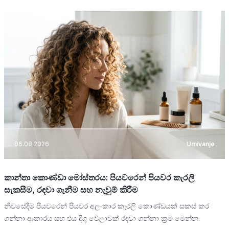
06.08.2026
Umivanje
කාන්තා කොණ්ඩා මෝස්තරය: පියවරෙන් පියවර කැරලි
සැකසීම, රඳවා ගැනීම සහ නැවුම් කිරීම
නිවසේදීම පියවරෙන් පියවර අලංකාර කැරලි කොණ්ඩයක් සකස් කර
ගන්නා ආකාරය සහ එය දිගු වේලාවක් රඳවා ගන්නා ක්‍රම මෙන්න.