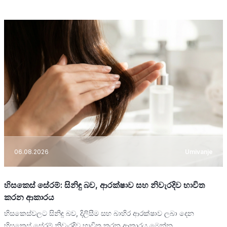
06.08.2026
Umivanje
හිසකෙස් සේරම්: සිනිඳු බව, ආරක්ෂාව සහ නිවැරදිව භාවිත
කරන ආකාරය
හිසකෙස්වලට සිනිඳු බව, දිලිසීම සහ බාහිර ආරක්ෂාව ලබා දෙන
හිසකෙස් සේරම් නිවැරදිව භාවිත කරන ආකාරය මෙන්න.