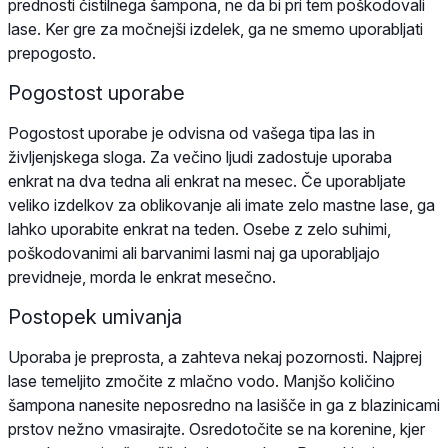
prednosti čistilnega šampona, ne da bi pri tem poškodovali
lase. Ker gre za močnejši izdelek, ga ne smemo uporabljati
prepogosto.
Pogostost uporabe
Pogostost uporabe je odvisna od vašega tipa las in
življenjskega sloga. Za večino ljudi zadostuje uporaba
enkrat na dva tedna ali enkrat na mesec. Če uporabljate
veliko izdelkov za oblikovanje ali imate zelo mastne lase, ga
lahko uporabite enkrat na teden. Osebe z zelo suhimi,
poškodovanimi ali barvanimi lasmi naj ga uporabljajo
previdneje, morda le enkrat mesečno.
Postopek umivanja
Uporaba je preprosta, a zahteva nekaj pozornosti. Najprej
lase temeljito zmočite z mlačno vodo. Manjšo količino
šampona nanesite neposredno na lasišče in ga z blazinicami
prstov nežno vmasirajte. Osredotočite se na korenine, kjer