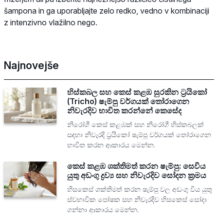
šampona in ga uporabljajte zelo redko, vedno v kombinaciji
z intenzivno vlažilno nego.
Najnovejše
හිස්කබල සහ කෙස් කළඹ සුරකින ට්‍රයිකෝ
(Tricho) ෂැම්පු වර්ගයක් තෝරාගෙන
නිවැරදිව භාවිත කරන්නේ කෙසේද
නිරෝගී කෙස් කළඹක් සහ නිරෝගී හිස්කබලක්
සඳහා නිවැරදි ට්‍රයිකෝ ෂැම්පු වර්ගයක් තෝරාගෙන
භාවිත කරන ආකාරය මෙන්න.
කෙස් කළඹ ශක්තිමත් කරන ෂැම්පු: සෙවිය
යුතු අඩංගු ද්‍රව්‍ය සහ නිවැරදිව සෝදන ක්‍රමය
හිසකෙස් ශක්තිමත් කරන ෂැම්පු වල අඩංගු විය යුතු
ස්වභාවික පෝෂක සහ නිවැරදිව හිසකෙස් සෝදා
ගන්නා ආකාරය මෙන්න.