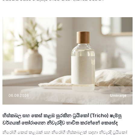
06.08.2026
Umivanje
හිස්කබල සහ කෙස් කළඹ සුරකින ට්‍රයිකෝ (Tricho) ෂැම්පු
වර්ගයක් තෝරාගෙන නිවැරදිව භාවිත කරන්නේ කෙසේද
නිරෝගී කෙස් කළඹක් සහ නිරෝගී හිස්කබලක් සඳහා නිවැරදි ට්‍රයිකෝ