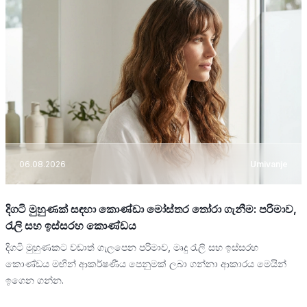
06.08.2026
Umivanje
දිගටි මුහුණක් සඳහා කොණ්ඩා මෝස්තර තෝරා ගැනීම: පරිමාව,
රැලි සහ ඉස්සරහ කොණ්ඩය
දිගටි මුහුණකට වඩාත් ගැලපෙන පරිමාව, මෘදු රැලි සහ ඉස්සරහ
කොණ්ඩය මඟින් ආකර්ෂණීය පෙනුමක් ලබා ගන්නා ආකාරය මෙයින්
ඉගෙන ගන්න.