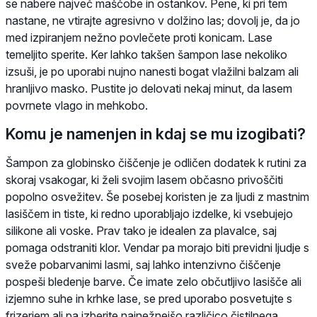
se nabere največ maščobe in ostankov. Pene, ki pri tem
nastane, ne vtirajte agresivno v dolžino las; dovolj je, da jo
med izpiranjem nežno povlečete proti konicam. Lase
temeljito sperite. Ker lahko takšen šampon lase nekoliko
izsuši, je po uporabi nujno nanesti bogat vlažilni balzam ali
hranljivo masko. Pustite jo delovati nekaj minut, da lasem
povrnete vlago in mehkobo.
Komu je namenjen in kdaj se mu izogibati?
Šampon za globinsko čiščenje je odličen dodatek k rutini za
skoraj vsakogar, ki želi svojim lasem občasno privoščiti
popolno osvežitev. Še posebej koristen je za ljudi z mastnim
lasiščem in tiste, ki redno uporabljajo izdelke, ki vsebujejo
silikone ali voske. Prav tako je idealen za plavalce, saj
pomaga odstraniti klor. Vendar pa morajo biti previdni ljudje s
sveže pobarvanimi lasmi, saj lahko intenzivno čiščenje
pospeši bledenje barve. Če imate zelo občutljivo lasišče ali
izjemno suhe in krhke lase, se pred uporabo posvetujte s
frizerjem ali pa izberite najnežnejšo različico čistilnega