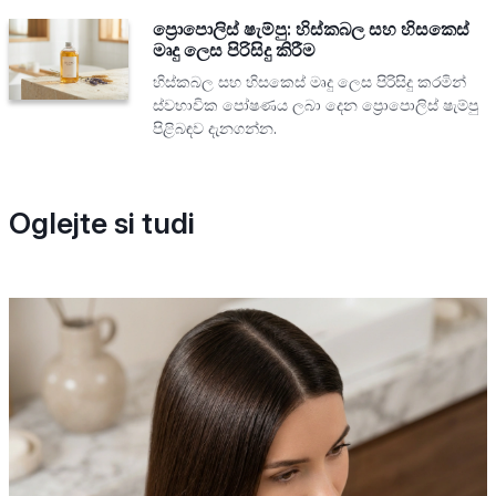
ප්‍රොපොලිස් ෂැම්පු: හිස්කබල සහ හිසකෙස්
මෘදු ලෙස පිරිසිදු කිරීම
හිස්කබල සහ හිසකෙස් මෘදු ලෙස පිරිසිදු කරමින්
ස්වභාවික පෝෂණය ලබා දෙන ප්‍රොපොලිස් ෂැම්පු
පිළිබඳව දැනගන්න.
Oglejte si tudi