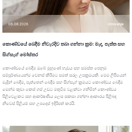
06.08.2026
Umivanje
කොණ්ඩයේ බෙදීම නිවැරදිව තබා ගන්නා ක්‍රම: මැද, පැත්ත සහ
සිග්සැග් මෝස්තර
කොණ්ඩයේ බෙදීම ඔබේ මුහුණේ හැඩය සහ සමස්ත පෙනුම
සම්පූර්ණයෙන්ම වෙනස් කිරීමට සමත් සරල උපක්‍රමයකි. මෙම ලිපියෙන්
මැදින් බෙදීම, පැත්තෙන් බෙදීම සහ සිග්සැග් ක්‍රමයට කොණ්ඩය බෙදීම
මෙන්ම කුඩා කෙස් ගස් උඩට මතුවීම වළක්වා ගනිමින් කොණ්ඩය
පිළිවෙළකට සහ ආකර්ෂණීය ලෙස සකසා ගන්නා ආකාරය පිළිබඳ
නිවෙස් පිළියම් සහ උපදෙස් ඉදිරිපත් කරයි.