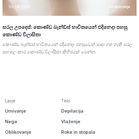
06.08.2026
Oblikovanje
සරල උපදෙස්: කොණ්ඩ බෑන්ඩ්ස් භාවිතයෙන් එදිනෙදා පහසු
කොණ්ඩ විලාසිතා
කොණ්ඩ බෑන්ඩ්ස් භාවිතයෙන් එදිනෙදා පහසුවෙන් සාදා ගත හැකි සරල
සහ අලංකාර කොණ්ඩ විලාසිතා කිහිපයක් මෙන්න.
Lasje
Telo
Umivanje
Depilacija
Nega
Vlaženje
Oblikovanje
Roke in stopala