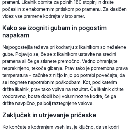
prameni. Likalnik obrnite za polnih 180 stopinj in drsite
počasi in z enakomernim pritiskom po pramenu. Za klasičen
videz vse pramene kodrajte v isto smer.
Kako se izogniti gubam in pogostim
napakam
Najpogostejša težava pri kodranju z likalnikom so neželene
gube. Pojavijo se, če se z likalnikom ustavite na sredini
pramena ali če ga stisnete premočno. Vedno ohranjajte
neprekinjeno, tekoče gibanje. Prav tako je pomembna prava
temperatura – začnite z nižjo in jo po potrebi povečajte, da
se izognete nepotrebnim poškodbam. Kot, pod katerim
držite likalnik, prav tako vpliva na rezultat. Če likalnik držite
vodoravno, boste dobili bolj voluminozne kodre, če ga
držite navpično, pa bolj raztegnjene valove.
Zaključek in utrjevanje pričeske
Ko končate s kodranjem vseh las, je ključno, da se kodri