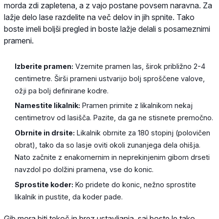
morda zdi zapletena, a z vajo postane povsem naravna. Za
lažje delo lase razdelite na več delov in jih spnite. Tako
boste imeli boljši pregled in boste lažje delali s posameznimi
prameni.
Izberite pramen:
Vzemite pramen las, širok približno 2-4
centimetre. Širši prameni ustvarijo bolj sproščene valove,
ožji pa bolj definirane kodre.
Namestite likalnik:
Pramen primite z likalnikom nekaj
centimetrov od lasišča. Pazite, da ga ne stisnete premočno.
Obrnite in drsite:
Likalnik obrnite za 180 stopinj (polovičen
obrat), tako da so lasje oviti okoli zunanjega dela ohišja.
Nato začnite z enakomernim in neprekinjenim gibom drseti
navzdol po dolžini pramena, vse do konic.
Sprostite koder:
Ko pridete do konic, nežno sprostite
likalnik in pustite, da koder pade.
Gib mora biti tekoč in brez ustavljanja, saj boste le tako