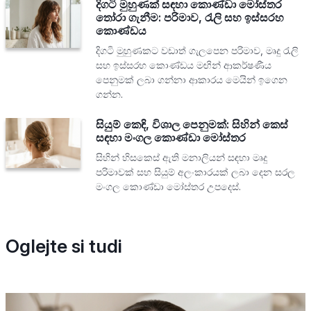
දිගටි මුහුණක් සඳහා කොණ්ඩා මෝස්තර
තෝරා ගැනීම: පරිමාව, රැලි සහ ඉස්සරහ
කොණ්ඩය
දිගටි මුහුණකට වඩාත් ගැලපෙන පරිමාව, මෘදු රැලි
සහ ඉස්සරහ කොණ්ඩය මඟින් ආකර්ෂණීය
පෙනුමක් ලබා ගන්නා ආකාරය මෙයින් ඉගෙන
ගන්න.
සියුම් කෙඳි, විශාල පෙනුමක්: සිහින් කෙස්
සඳහා මංගල කොණ්ඩා මෝස්තර
සිහින් හිසකෙස් ඇති මනාලියන් සඳහා මෘදු
පරිමාවක් සහ සියුම් අලංකාරයක් ලබා දෙන සරල
මංගල කොණ්ඩා මෝස්තර උපදෙස්.
Oglejte si tudi