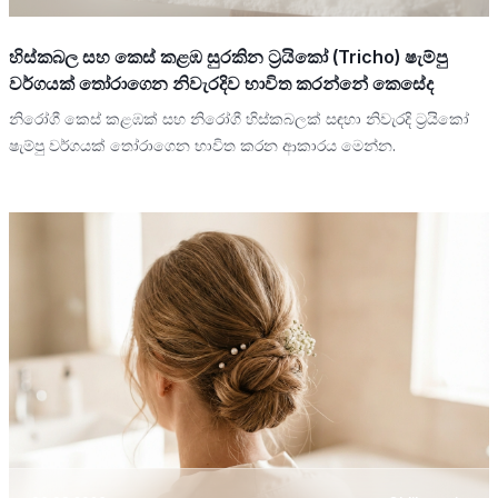
හිස්කබල සහ කෙස් කළඹ සුරකින ට්‍රයිකෝ (Tricho) ෂැම්පු
වර්ගයක් තෝරාගෙන නිවැරදිව භාවිත කරන්නේ කෙසේද
නිරෝගී කෙස් කළඹක් සහ නිරෝගී හිස්කබලක් සඳහා නිවැරදි ට්‍රයිකෝ
ෂැම්පු වර්ගයක් තෝරාගෙන භාවිත කරන ආකාරය මෙන්න.