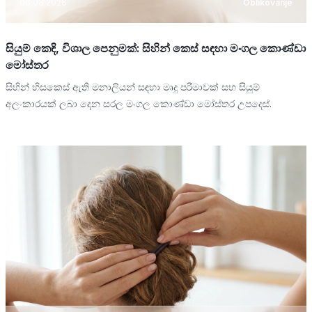
06.08.2026
Oblikovanje
සියුම් කෙඳි, විශාල පෙනුමක්: සිහින් කෙස් සඳහා මංගල කොණ්ඩා
මෝස්තර
සිහින් හිසකෙස් ඇති මනාලියන් සඳහා මෘදු පරිමාවක් සහ සියුම්
අලංකාරයක් ලබා දෙන සරල මංගල කොණ්ඩා මෝස්තර උපදෙස්.