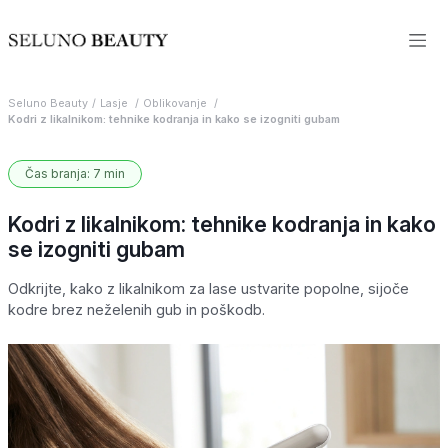
Seluno Beauty
Lasje
Oblikovanje
Kodri z likalnikom: tehnike kodranja in kako se izogniti gubam
Čas branja: 7 min
Kodri z likalnikom: tehnike kodranja in kako
se izogniti gubam
Odkrijte, kako z likalnikom za lase ustvarite popolne, sijoče
kodre brez neželenih gub in poškodb.