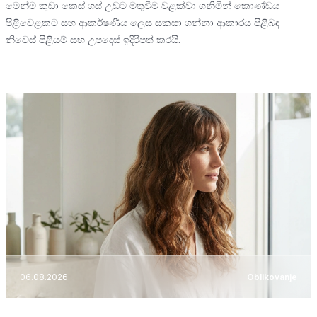
මෙන්ම කුඩා කෙස් ගස් උඩට මතුවීම වළක්වා ගනිමින් කොණ්ඩය
පිළිවෙළකට සහ ආකර්ෂණීය ලෙස සකසා ගන්නා ආකාරය පිළිබඳ
නිවෙස් පිළියම් සහ උපදෙස් ඉදිරිපත් කරයි.
06.08.2026
Oblikovanje