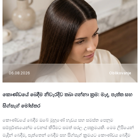
06.08.2026
Oblikovanje
කොණ්ඩයේ බෙදීම නිවැරදිව තබා ගන්නා ක්‍රම: මැද, පැත්ත සහ
සිග්සැග් මෝස්තර
කොණ්ඩයේ බෙදීම ඔබේ මුහුණේ හැඩය සහ සමස්ත පෙනුම
සම්පූර්ණයෙන්ම වෙනස් කිරීමට සමත් සරල උපක්‍රමයකි. මෙම ලිපියෙන්
මැදින් බෙදීම, පැත්තෙන් බෙදීම සහ සිග්සැග් ක්‍රමයට කොණ්ඩය බෙදීම