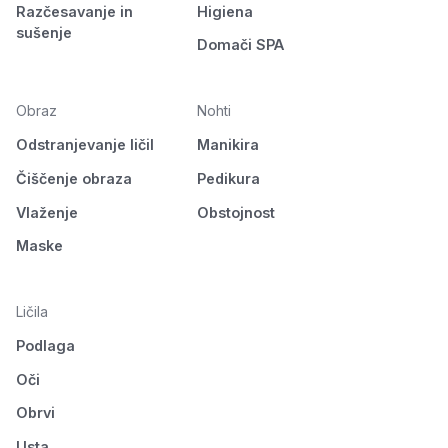
Razčesavanje in
Higiena
sušenje
Domači SPA
Obraz
Nohti
Odstranjevanje ličil
Manikira
Čiščenje obraza
Pedikura
Vlaženje
Obstojnost
Maske
Ličila
Podlaga
Oči
Obrvi
Usta