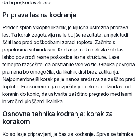
da bi poškodovali lase.
Priprava las na kodranje
Preden sploh vklopite likalnik, je ključna ustrezna priprava
las. Ta korak zagotavlja ne le boljše rezultate, ampak tudi
ščiti lase pred poškodbami zaradi toplote. Začnite s
popolnoma suhimi lasmi. Kodranje mokrih ali vlažnih las
lahko povzroči resne poškodbe lasne strukture. Lase
temeljito razčešite, da odstranite vse vozle. Gladka površina
pramena bo omogočila, da likalnik drsi brez zatikanja.
Najpomembnejši korak pa je nanos sredstva za zaščito pred
toploto. Enakomerno ga razpršite po celotni dolžini las, od
korenin do konic, da ustvarite zaščitno pregrado med lasmi
in vročimi ploščami likalnika.
Osnovna tehnika kodranja: korak za
korakom
Ko so lasje pripravljeni, je čas za kodranje. Sprva se tehnika