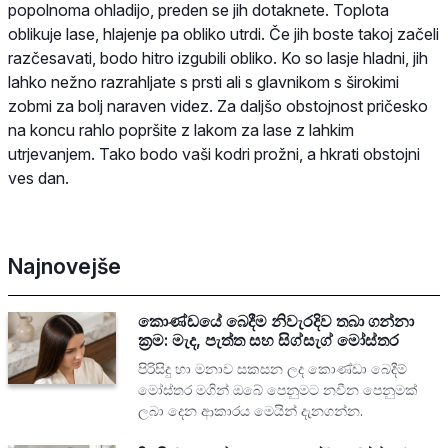
popolnoma ohladijo, preden se jih dotaknete. Toplota
oblikuje lase, hlajenje pa obliko utrdi. Če jih boste takoj začeli
razčesavati, bodo hitro izgubili obliko. Ko so lasje hladni, jih
lahko nežno razrahljate s prsti ali s glavnikom s širokimi
zobmi za bolj naraven videz. Za daljšo obstojnost pričesko
na koncu rahlo popršite z lakom za lase z lahkim
utrjevanjem. Tako bodo vaši kodri prožni, a hkrati obstojni
ves dan.
Najnovejše
කොණ්ඩයේ බෙදීම නිවැරදිව තබා ගන්නා
ක්‍රම: මැද, පැත්ත සහ සිග්සැග් මෝස්තර
පිරිසිදු හා මනාව සකසන ලද කොණ්ඩා බෙදීම්
මෝස්තර මගින් ඔබේ පෙනුමට නවීන පෙනුමක්
ලබා දෙන ආකාරය මෙයින් දැනගන්න.