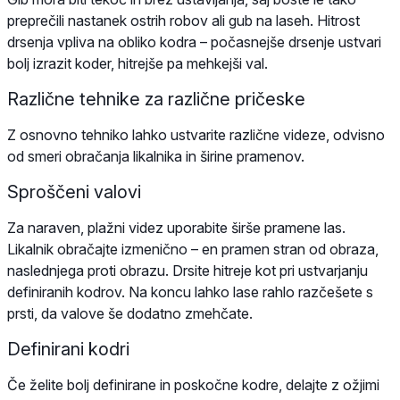
preprečili nastanek ostrih robov ali gub na laseh. Hitrost
drsenja vpliva na obliko kodra – počasnejše drsenje ustvari
bolj izrazit koder, hitrejše pa mehkejši val.
Različne tehnike za različne pričeske
Z osnovno tehniko lahko ustvarite različne videze, odvisno
od smeri obračanja likalnika in širine pramenov.
Sproščeni valovi
Za naraven, plažni videz uporabite širše pramene las.
Likalnik obračajte izmenično – en pramen stran od obraza,
naslednjega proti obrazu. Drsite hitreje kot pri ustvarjanju
definiranih kodrov. Na koncu lahko lase rahlo razčešete s
prsti, da valove še dodatno zmehčate.
Definirani kodri
Če želite bolj definirane in poskočne kodre, delajte z ožjimi