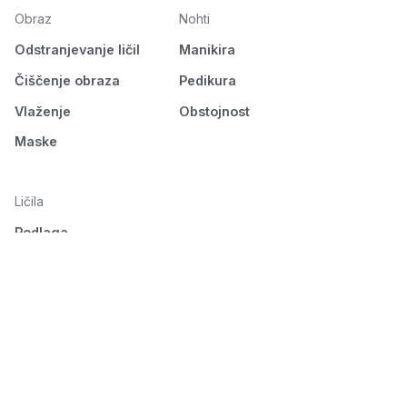
Obraz
Nohti
Odstranjevanje ličil
Manikira
Čiščenje obraza
Pedikura
Vlaženje
Obstojnost
Maske
Ličila
Podlaga
Oči
Obrvi
Usta