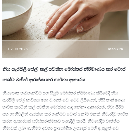
07.08.2026
Manikira
නිය සැරසිලි ජෙල්: කල් පවතින මෝස්තර නිර්මාණය කර ටොප්
කෝට් මඟින් ආරක්ෂා කර ගන්නා ආකාරය
නියපොතු හැඩගැන්වීම සහ සියුම් මෝස්තර නිර්මාණය කිරීමේදී නිය
සැරසිලි ජෙල් භාවිතය ඉතා වැදගත් වේ. මෙම ලිපියෙන්, නිසි තාක්ෂණය
භාවිත කරමින් කල් පවතින මෝස්තර ඇඳ ගන්නා ආකාරයත්, ඒවා සීරීම්
සහ හානිවලින් ආරක්ෂා කර ගැනීමට ටොප් කෝට් එකක් නිවැරදිව භාවිත
කරන ආකාරයත් සවිස්තරාත්මකව පැහැදිලි කරයි. නිවසේදීම වෘත්තීය
නිමාවක් ලබා ගැනීමට අවශ්‍ය ප්‍රායෝගික උපදෙස් මෙහි ඇතුළත් වේ.