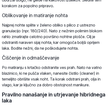
obdržal dolgo, ne glede na kakovost izdelkov. Sledite tem
korakom za popolno pripravo.
Oblikovanje in matiranje nohta
Najprej nohte spilite v želeno obliko s pilico z ustrezno
granulacijo (npr. 180/240). Nato z nežnim polirnim blokom
rahlo zmatirajte celotno površino nohtne plošče. Cilj je
odstraniti naraven sijaj nohta, kar omogoča boljši oprijem
laka. Bodite nežni, da ne poškodujete nohta.
Čiščenje in odmaščevanje
Po matiranju s krtačko odstranite ves prah. Nato na vatno
blazinico, ki ne pušča vlaken, nanesite čistilo (cleaner) in
temeljito obrišite vsak noht. Ta korak odstrani prah, olja in
vlago, kar je ključno za dobro obstojnost manikure.
Pravilno nanašanje in utrjevanje hibridnega
laka