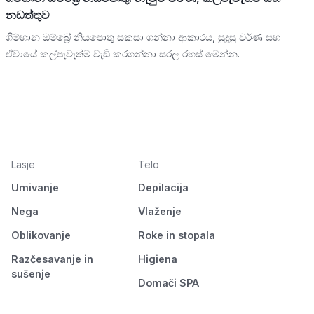
නඩත්තුව
ගිම්හාන ඔම්බ්‍රේ නියපොතු සකසා ගන්නා ආකාරය, සුදුසු වර්ණ සහ
ඒවායේ කල්පැවැත්ම වැඩි කරගන්නා සරල රහස් මෙන්න.
Lasje
Telo
Umivanje
Depilacija
Nega
Vlaženje
Oblikovanje
Roke in stopala
Razčesavanje in
Higiena
sušenje
Domači SPA