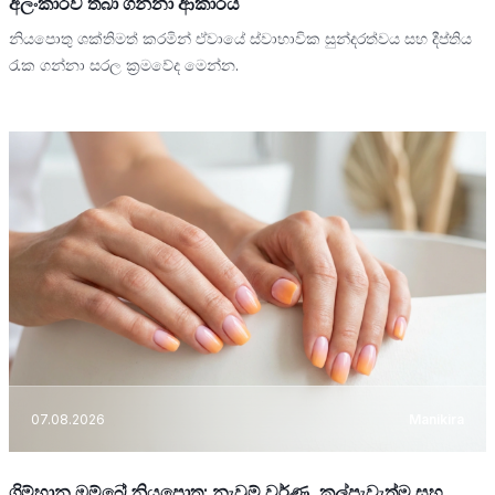
අලංකාරව තබා ගන්නා ආකාරය
නියපොතු ශක්තිමත් කරමින් ඒවායේ ස්වාභාවික සුන්දරත්වය සහ දීප්තිය
රැක ගන්නා සරල ක්‍රමවේද මෙන්න.
07.08.2026
Manikira
ගිම්හාන ඔම්බ්‍රේ නියපොතු: නැවුම් වර්ණ, කල්පැවැත්ම සහ