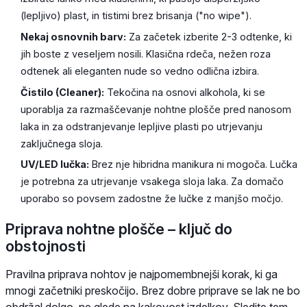
(lepljivo) plast, in tistimi brez brisanja ("no wipe").
Nekaj osnovnih barv:
Za začetek izberite 2-3 odtenke, ki
jih boste z veseljem nosili. Klasična rdeča, nežen roza
odtenek ali eleganten nude so vedno odlična izbira.
Čistilo (Cleaner):
Tekočina na osnovi alkohola, ki se
uporablja za razmaščevanje nohtne plošče pred nanosom
laka in za odstranjevanje lepljive plasti po utrjevanju
zaključnega sloja.
UV/LED lučka:
Brez nje hibridna manikura ni mogoča. Lučka
je potrebna za utrjevanje vsakega sloja laka. Za domačo
uporabo so povsem zadostne že lučke z manjšo močjo.
Priprava nohtne plošče – ključ do
obstojnosti
Pravilna priprava nohtov je najpomembnejši korak, ki ga
mnogi začetniki preskočijo. Brez dobre priprave se lak ne bo