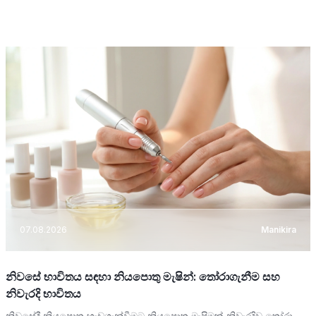
07.08.2026
Manikira
නිවසේ භාවිතය සඳහා නියපොතු මැෂින්: තෝරාගැනීම සහ
නිවැරදි භාවිතය
නිවසේදී නියපොතු හැඩගැන්වීමට නියපොතු මැෂිමක් නිවැරදිව තෝරා