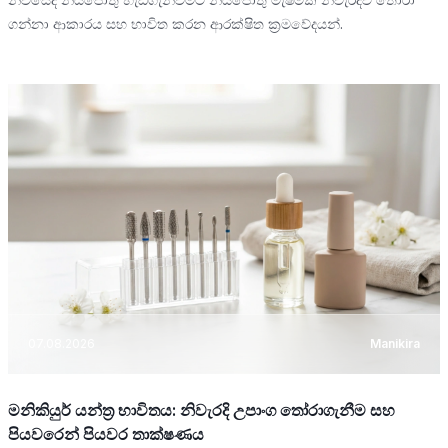
ගන්නා ආකාරය සහ භාවිත කරන ආරක්ෂිත ක්‍රමවේදයන්.
07.08.2026
Manikira
මනිකියුර් යන්ත්‍ර භාවිතය: නිවැරදි උපාංග තෝරාගැනීම සහ
පියවරෙන් පියවර තාක්ෂණය