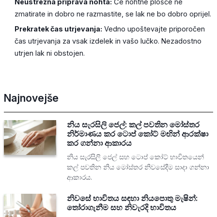
Neustrezna priprava nohta:
Če nohtne plošče ne
zmatirate in dobro ne razmastite, se lak ne bo dobro oprijel.
Prekratek čas utrjevanja:
Vedno upoštevajte priporočen
čas utrjevanja za vsak izdelek in vašo lučko. Nezadostno
utrjen lak ni obstojen.
Najnovejše
නිය සැරසිලි ජෙල්: කල් පවතින මෝස්තර
නිර්මාණය කර ටොප් කෝට් මඟින් ආරක්ෂා
කර ගන්නා ආකාරය
නිය සැරසිලි ජෙල් සහ ටොප් කෝට් භාවිතයෙන්
කල් පවතින නිය මෝස්තර නිවසේදීම සාදා ගන්නා
ආකාරය.
නිවසේ භාවිතය සඳහා නියපොතු මැෂින්:
තෝරාගැනීම සහ නිවැරදි භාවිතය