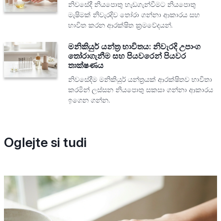
නිවසේදී නියපොතු හැඩගැන්වීමට නියපොතු
මැෂිමක් නිවැරදිව තෝරා ගන්නා ආකාරය සහ
භාවිත කරන ආරක්ෂිත ක්‍රමවේදයන්.
මනිකියුර් යන්ත්‍ර භාවිතය: නිවැරදි උපාංග
තෝරාගැනීම සහ පියවරෙන් පියවර
තාක්ෂණය
නිවසේදීම මනිකියුර් යන්ත්‍රයක් ආරක්ෂිතව භාවිතා
කරමින් ලස්සන නියපොතු සකසා ගන්නා ආකාරය
ඉගෙන ගන්න.
Oglejte si tudi