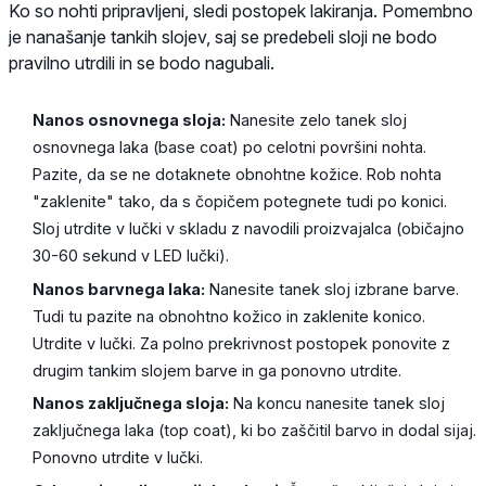
Ko so nohti pripravljeni, sledi postopek lakiranja. Pomembno
je nanašanje tankih slojev, saj se predebeli sloji ne bodo
pravilno utrdili in se bodo nagubali.
Nanos osnovnega sloja:
Nanesite zelo tanek sloj
osnovnega laka (base coat) po celotni površini nohta.
Pazite, da se ne dotaknete obnohtne kožice. Rob nohta
"zaklenite" tako, da s čopičem potegnete tudi po konici.
Sloj utrdite v lučki v skladu z navodili proizvajalca (običajno
30-60 sekund v LED lučki).
Nanos barvnega laka:
Nanesite tanek sloj izbrane barve.
Tudi tu pazite na obnohtno kožico in zaklenite konico.
Utrdite v lučki. Za polno prekrivnost postopek ponovite z
drugim tankim slojem barve in ga ponovno utrdite.
Nanos zaključnega sloja:
Na koncu nanesite tanek sloj
zaključnega laka (top coat), ki bo zaščitil barvo in dodal sijaj.
Ponovno utrdite v lučki.