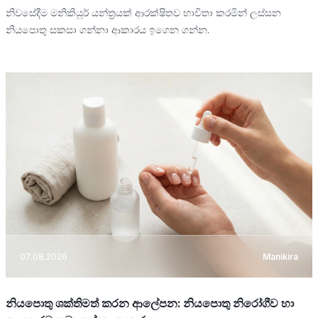
නිවසේදීම මනිකියුර් යන්ත්‍රයක් ආරක්ෂිතව භාවිතා කරමින් ලස්සන
නියපොතු සකසා ගන්නා ආකාරය ඉගෙන ගන්න.
07.08.2026
Manikira
නියපොතු ශක්තිමත් කරන ආලේපන: නියපොතු නිරෝගීව හා