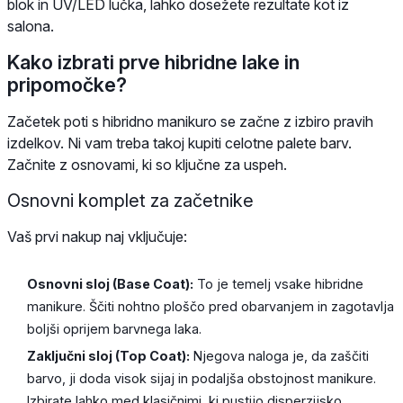
blok in UV/LED lučka, lahko dosežete rezultate kot iz
salona.
Kako izbrati prve hibridne lake in
pripomočke?
Začetek poti s hibridno manikuro se začne z izbiro pravih
izdelkov. Ni vam treba takoj kupiti celotne palete barv.
Začnite z osnovami, ki so ključne za uspeh.
Osnovni komplet za začetnike
Vaš prvi nakup naj vključuje:
Osnovni sloj (Base Coat):
To je temelj vsake hibridne
manikure. Ščiti nohtno ploščo pred obarvanjem in zagotavlja
boljši oprijem barvnega laka.
Zaključni sloj (Top Coat):
Njegova naloga je, da zaščiti
barvo, ji doda visok sijaj in podaljša obstojnost manikure.
Izbirate lahko med klasičnimi, ki pustijo disperzijsko