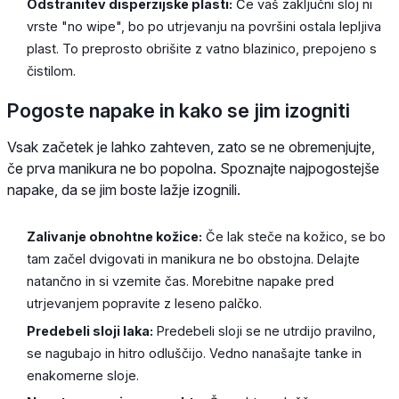
Odstranitev disperzijske plasti:
Če vaš zaključni sloj ni
vrste "no wipe", bo po utrjevanju na površini ostala lepljiva
plast. To preprosto obrišite z vatno blazinico, prepojeno s
čistilom.
Pogoste napake in kako se jim izogniti
Vsak začetek je lahko zahteven, zato se ne obremenjujte,
če prva manikura ne bo popolna. Spoznajte najpogostejše
napake, da se jim boste lažje izognili.
Zalivanje obnohtne kožice:
Če lak steče na kožico, se bo
tam začel dvigovati in manikura ne bo obstojna. Delajte
natančno in si vzemite čas. Morebitne napake pred
utrjevanjem popravite z leseno palčko.
Predebeli sloji laka:
Predebeli sloji se ne utrdijo pravilno,
se nagubajo in hitro odluščijo. Vedno nanašajte tanke in
enakomerne sloje.