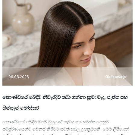
06.08.2026
Oblikovanje
කොණ්ඩයේ බෙදීම නිවැරදිව තබා ගන්නා ක්‍රම: මැද, පැත්ත සහ
සිග්සැග් මෝස්තර
කොණ්ඩයේ බෙදීම ඔබේ මුහුණේ හැඩය සහ සමස්ත පෙනුම
සම්පූර්ණයෙන්ම වෙනස් කිරීමට සමත් සරල උපක්‍රමයකි. මෙම ලිපියෙන්