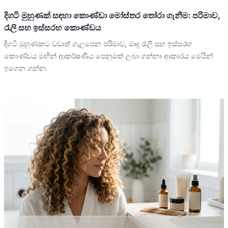
දිගටි මුහුණක් සඳහා කොණ්ඩා මෝස්තර තෝරා ගැනීම: පරිමාව,
රැලි සහ ඉස්සරහ කොණ්ඩය
දිගටි මුහුණකට වඩාත් ගැලපෙන පරිමාව, මෘදු රැලි සහ ඉස්සරහ
කොණ්ඩය මඟින් ආකර්ෂණීය පෙනුමක් ලබා ගන්නා ආකාරය මෙයින්
ඉගෙන ගන්න.