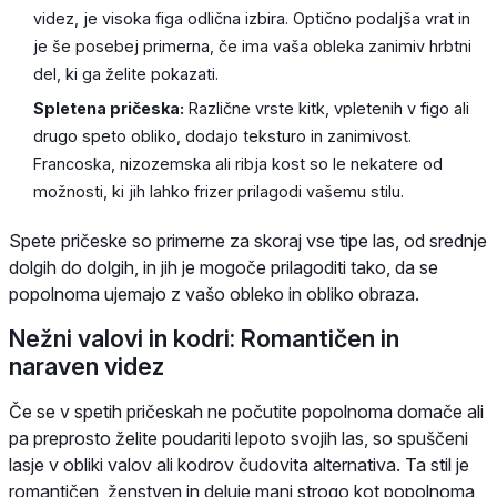
videz, je visoka figa odlična izbira. Optično podaljša vrat in
je še posebej primerna, če ima vaša obleka zanimiv hrbtni
del, ki ga želite pokazati.
Spletena pričeska:
Različne vrste kitk, vpletenih v figo ali
drugo speto obliko, dodajo teksturo in zanimivost.
Francoska, nizozemska ali ribja kost so le nekatere od
možnosti, ki jih lahko frizer prilagodi vašemu stilu.
Spete pričeske so primerne za skoraj vse tipe las, od srednje
dolgih do dolgih, in jih je mogoče prilagoditi tako, da se
popolnoma ujemajo z vašo obleko in obliko obraza.
Nežni valovi in kodri: Romantičen in
naraven videz
Če se v spetih pričeskah ne počutite popolnoma domače ali
pa preprosto želite poudariti lepoto svojih las, so spuščeni
lasje v obliki valov ali kodrov čudovita alternativa. Ta stil je
romantičen, ženstven in deluje manj strogo kot popolnoma