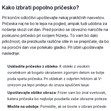
Kako izbrati popolno pričesko?
Pri končni odločitvi upoštevajte nekaj praktičnih nasvetov.
Pričeska naj ne bo le lepa na pogled, ampak tudi udobna za
nošenje skozi cel dan. Pred poroko se obvezno naročite na
poskusno pričesko pri svojem frizerju. To vam bo dalo
priložnost, da preizkusite različne stile in se prepričate, da bo
na poročni dan vse potekalo gladko. Pri izbiri upoštevajte
naslednje:
Uskladite pričesko z obleko:
K obleki z visokim
ovratnikom ali bogato okrašenim zgornjim delom se bolje
poda speta pričeska. Pri oblekah z odprtim hrbtom ali V-
izrezom pa lepo pridejo do izraza spuščeni lasje.
Upoštevajte obliko obraza:
Frizer vam bo znal svetovati,
katera pričeska bo najbolje poudarila vaše obrazne poteze.
Mislite na udobje:
Pomislite, ali se boste v izbrani pričeski