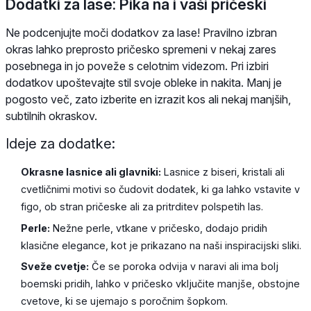
Dodatki za lase: Pika na i vaši pričeski
Ne podcenjujte moči dodatkov za lase! Pravilno izbran
okras lahko preprosto pričesko spremeni v nekaj zares
posebnega in jo poveže s celotnim videzom. Pri izbiri
dodatkov upoštevajte stil svoje obleke in nakita. Manj je
pogosto več, zato izberite en izrazit kos ali nekaj manjših,
subtilnih okraskov.
Ideje za dodatke:
Okrasne lasnice ali glavniki:
Lasnice z biseri, kristali ali
cvetličnimi motivi so čudovit dodatek, ki ga lahko vstavite v
figo, ob stran pričeske ali za pritrditev polspetih las.
Perle:
Nežne perle, vtkane v pričesko, dodajo pridih
klasične elegance, kot je prikazano na naši inspiracijski sliki.
Sveže cvetje:
Če se poroka odvija v naravi ali ima bolj
boemski pridih, lahko v pričesko vključite manjše, obstojne
cvetove, ki se ujemajo s poročnim šopkom.