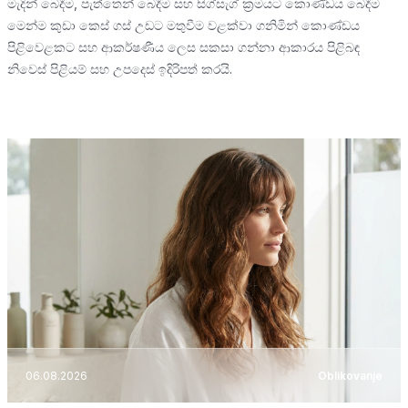
මැදින් බෙදීම, පැත්තෙන් බෙදීම සහ සිග්සැග් ක්‍රමයට කොණ්ඩය බෙදීම
මෙන්ම කුඩා කෙස් ගස් උඩට මතුවීම වළක්වා ගනිමින් කොණ්ඩය
පිළිවෙළකට සහ ආකර්ෂණීය ලෙස සකසා ගන්නා ආකාරය පිළිබඳ
නිවෙස් පිළියම් සහ උපදෙස් ඉදිරිපත් කරයි.
06.08.2026
Oblikovanje