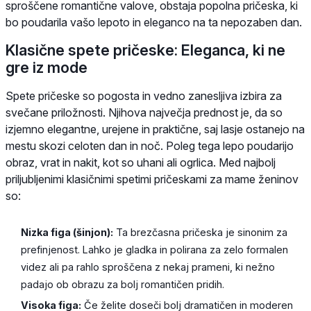
sproščene romantične valove, obstaja popolna pričeska, ki
bo poudarila vašo lepoto in eleganco na ta nepozaben dan.
Klasične spete pričeske: Eleganca, ki ne
gre iz mode
Spete pričeske so pogosta in vedno zanesljiva izbira za
svečane priložnosti. Njihova največja prednost je, da so
izjemno elegantne, urejene in praktične, saj lasje ostanejo na
mestu skozi celoten dan in noč. Poleg tega lepo poudarijo
obraz, vrat in nakit, kot so uhani ali ogrlica. Med najbolj
priljubljenimi klasičnimi spetimi pričeskami za mame ženinov
so:
Nizka figa (šinjon):
Ta brezčasna pričeska je sinonim za
prefinjenost. Lahko je gladka in polirana za zelo formalen
videz ali pa rahlo sproščena z nekaj prameni, ki nežno
padajo ob obrazu za bolj romantičen pridih.
Visoka figa:
Če želite doseči bolj dramatičen in moderen