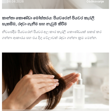
06.08.2026
Oblikovanje
කාන්තා කොණ්ඩා මෝස්තරය: පියවරෙන් පියවර කැරලි
සැකසීම, රඳවා ගැනීම සහ නැවුම් කිරීම
නිවසේදීම පියවරෙන් පියවර අලංකාර කැරලි කොණ්ඩයක් සකස් කර
ගන්නා ආකාරය සහ එය දිගු වේලාවක් රඳවා ගන්නා ක්‍රම මෙන්න.