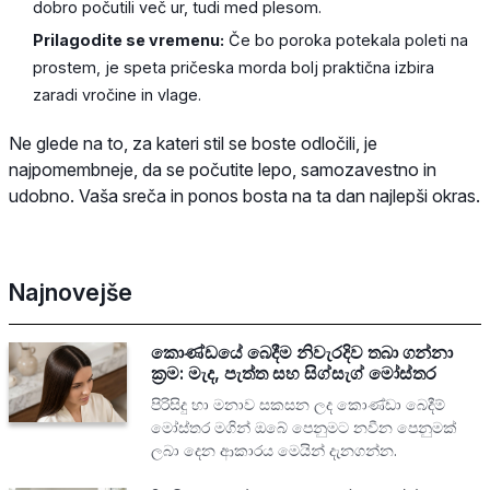
dobro počutili več ur, tudi med plesom.
Prilagodite se vremenu:
Če bo poroka potekala poleti na
prostem, je speta pričeska morda bolj praktična izbira
zaradi vročine in vlage.
Ne glede na to, za kateri stil se boste odločili, je
najpomembneje, da se počutite lepo, samozavestno in
udobno. Vaša sreča in ponos bosta na ta dan najlepši okras.
Najnovejše
කොණ්ඩයේ බෙදීම නිවැරදිව තබා ගන්නා
ක්‍රම: මැද, පැත්ත සහ සිග්සැග් මෝස්තර
පිරිසිදු හා මනාව සකසන ලද කොණ්ඩා බෙදීම්
මෝස්තර මගින් ඔබේ පෙනුමට නවීන පෙනුමක්
ලබා දෙන ආකාරය මෙයින් දැනගන්න.