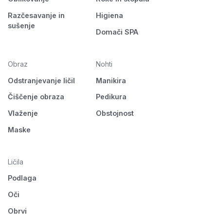
Razčesavanje in
Higiena
sušenje
Domači SPA
Obraz
Nohti
Odstranjevanje ličil
Manikira
Čiščenje obraza
Pedikura
Vlaženje
Obstojnost
Maske
Ličila
Podlaga
Oči
Obrvi