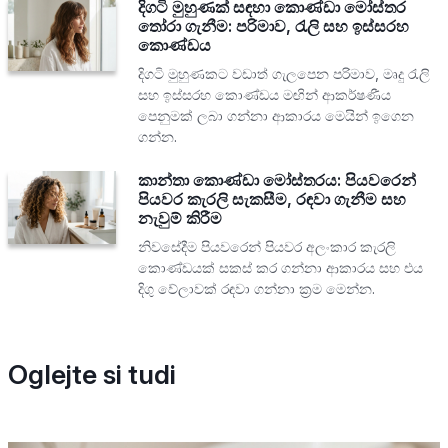
දිගටි මුහුණක් සඳහා කොණ්ඩා මෝස්තර
තෝරා ගැනීම: පරිමාව, රැලි සහ ඉස්සරහ
කොණ්ඩය
දිගටි මුහුණකට වඩාත් ගැලපෙන පරිමාව, මෘදු රැලි
සහ ඉස්සරහ කොණ්ඩය මඟින් ආකර්ෂණීය
පෙනුමක් ලබා ගන්නා ආකාරය මෙයින් ඉගෙන
ගන්න.
කාන්තා කොණ්ඩා මෝස්තරය: පියවරෙන්
පියවර කැරලි සැකසීම, රඳවා ගැනීම සහ
නැවුම් කිරීම
නිවසේදීම පියවරෙන් පියවර අලංකාර කැරලි
කොණ්ඩයක් සකස් කර ගන්නා ආකාරය සහ එය
දිගු වේලාවක් රඳවා ගන්නා ක්‍රම මෙන්න.
Oglejte si tudi