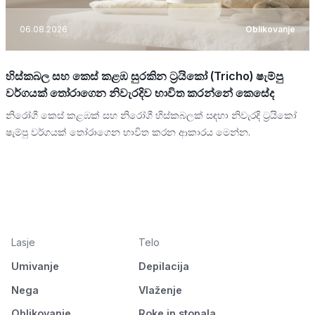
06.08.2026
Oblikovanje
හිස්කබල සහ කෙස් කළඹ සුරකින ට්‍රයිකෝ (Tricho) ෂැම්පු
වර්ගයක් තෝරාගෙන නිවැරදිව භාවිත කරන්නේ කෙසේද
නිරෝගී කෙස් කළඹක් සහ නිරෝගී හිස්කබලක් සඳහා නිවැරදි ට්‍රයිකෝ
ෂැම්පු වර්ගයක් තෝරාගෙන භාවිත කරන ආකාරය මෙන්න.
Lasje
Telo
Umivanje
Depilacija
Nega
Vlaženje
Oblikovanje
Roke in stopala