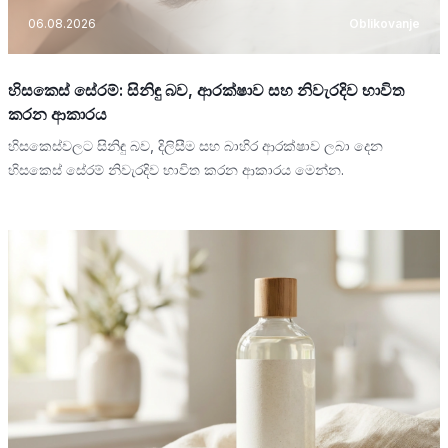
06.08.2026
Oblikovanje
හිසකෙස් සේරම්: සිනිඳු බව, ආරක්ෂාව සහ නිවැරදිව භාවිත
කරන ආකාරය
හිසකෙස්වලට සිනිඳු බව, දිලිසීම සහ බාහිර ආරක්ෂාව ලබා දෙන
හිසකෙස් සේරම් නිවැරදිව භාවිත කරන ආකාරය මෙන්න.