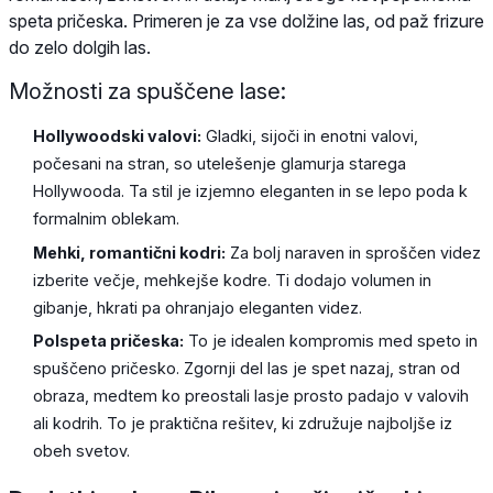
speta pričeska. Primeren je za vse dolžine las, od paž frizure
do zelo dolgih las.
Možnosti za spuščene lase:
Hollywoodski valovi:
Gladki, sijoči in enotni valovi,
počesani na stran, so utelešenje glamurja starega
Hollywooda. Ta stil je izjemno eleganten in se lepo poda k
formalnim oblekam.
Mehki, romantični kodri:
Za bolj naraven in sproščen videz
izberite večje, mehkejše kodre. Ti dodajo volumen in
gibanje, hkrati pa ohranjajo eleganten videz.
Polspeta pričeska:
To je idealen kompromis med speto in
spuščeno pričesko. Zgornji del las je spet nazaj, stran od
obraza, medtem ko preostali lasje prosto padajo v valovih
ali kodrih. To je praktična rešitev, ki združuje najboljše iz
obeh svetov.