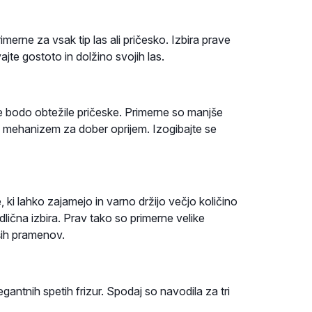
merne za vsak tip las ali pričesko. Izbira prave
ajte gostoto in dolžino svojih las.
 ne bodo obtežile pričeske. Primerne so manjše
o mehanizem za dober oprijem. Izogibajte se
 ki lahko zajamejo in varno držijo večjo količino
dlična izbira. Prav tako so primerne velike
ših pramenov.
egantnih spetih frizur. Spodaj so navodila za tri