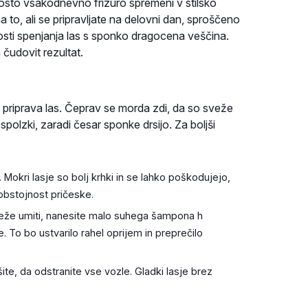
osto vsakodnevno frizuro spremeni v stilsko
a to, ali se pripravljate na delovni dan, sproščeno
osti spenjanja las s sponko dragocena veščina.
 čudovit rezultat.
 priprava las. Čeprav se morda zdi, da so sveže
spolzki, zaradi česar sponke drsijo. Za boljši
Mokri lasje so bolj krhki in se lahko poškodujejo,
 obstojnost pričeske.
sveže umiti, nanesite malo suhega šampona h
e. To bo ustvarilo rahel oprijem in preprečilo
te, da odstranite vse vozle. Gladki lasje brez