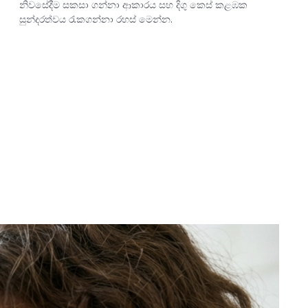
නිවසේදීම සකසා ගන්නා ආකාරය සහ දිගු කෙස් කළඹක
සුන්දරත්වය රැකගන්නා රහස් මෙන්න.