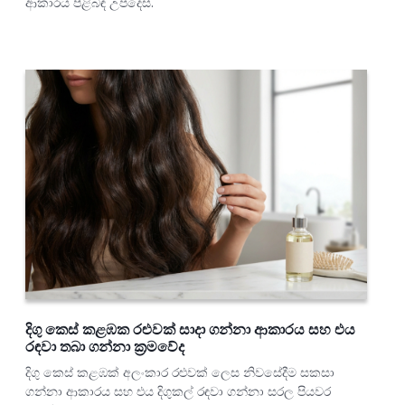
ආකාරය පිළිබඳ උපදෙස්.
දිගු කෙස් කළඹක රළුවක් සාදා ගන්නා ආකාරය සහ එය
රඳවා තබා ගන්නා ක්‍රමවේද
දිගු කෙස් කළඹක් අලංකාර රළුවක් ලෙස නිවසේදීම සකසා
ගන්නා ආකාරය සහ එය දිගුකල් රඳවා ගන්නා සරල පියවර