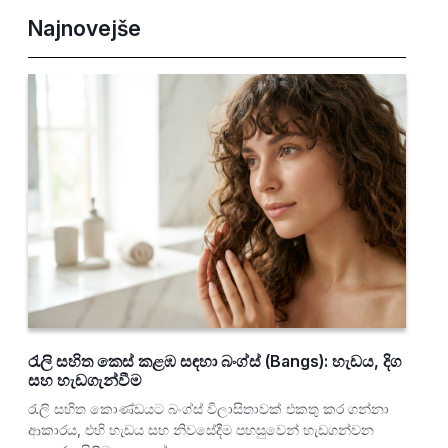
Najnovejše
රැලි සහිත කෙස් කළඹ සඳහා බංග්ස් (Bangs): හැඩය, දිග
සහ හැඩගැන්වීම
රැලි සහිත කොණ්ඩයට බංග්ස් විලාසිතාවක් එකතු කර ගන්නා
ආකාරය, එහි හැඩය සහ නිවසේදීම පහසුවෙන් හැඩගන්වන