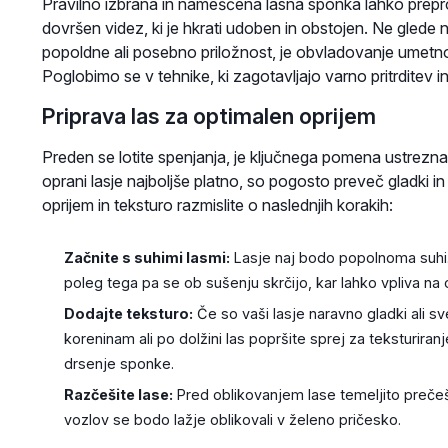
Pravilno izbrana in nameščena lasna sponka lahko prepr
dovršen videz, ki je hkrati udoben in obstojen. Ne glede n
popoldne ali posebno priložnost, je obvladovanje umetn
Poglobimo se v tehnike, ki zagotavljajo varno pritrditev in
Priprava las za optimalen oprijem
Preden se lotite spenjanja, je ključnega pomena ustrezna
oprani lasje najboljše platno, so pogosto preveč gladki in 
oprijem in teksturo razmislite o naslednjih korakih:
Začnite s suhimi lasmi:
Lasje naj bodo popolnoma suhi. 
poleg tega pa se ob sušenju skrčijo, kar lahko vpliva na
Dodajte teksturo:
Če so vaši lasje naravno gladki ali 
koreninam ali po dolžini las popršite sprej za teksturiranj
drsenje sponke.
Razčešite lase:
Pred oblikovanjem lase temeljito prečeši
vozlov se bodo lažje oblikovali v želeno pričesko.