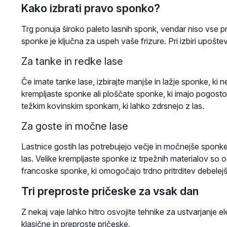
Kako izbrati pravo sponko?
Trg ponuja široko paleto lasnih sponk, vendar niso vse pri
sponke je ključna za uspeh vaše frizure. Pri izbiri upoštev
Za tanke in redke lase
Če imate tanke lase, izbirajte manjše in lažje sponke, ki
krempljaste sponke ali ploščate sponke, ki imajo pogost
težkim kovinskim sponkam, ki lahko zdrsnejo z las.
Za goste in močne lase
Lastnice gostih las potrebujejo večje in močnejše sponke,
las. Velike krempljaste sponke iz trpežnih materialov so o
francoske sponke, ki omogočajo trdno pritrditev debelej
Tri preproste pričeske za vsak dan
Z nekaj vaje lahko hitro osvojite tehnike za ustvarjanje el
klasične in preproste pričeske.