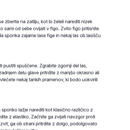
zberite na zatilju, kot bi želeli narediti nizek
o sami od sebe ovijati v figo. Zvito figo pritisnite
 da sponka zajame lase fige in nekaj las ob lasišču
i pustiti spuščene. Zgrabite zgornji del las,
zadnjem delu glave pritrdite z manjšo okrasno ali
vlečete nekaj tankih pramenov, ki bodo uokvirili
sponko lažje narediti kot klasično različico z
dite z elastiko. Začnite ga zvijati navzgor proti
zvit, ga ob strani pritrdite z dolgo, podolgovato