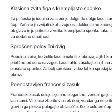
Klasična zvita figa s krempljasto sponko
Ta pričeska je idealna za srednje dolge do dolge lase. Lase 
čop. Začnite jih zvijati okoli svoje osi, dokler se ne začnej
ob glavo in jo pritrdite z veliko krempljasto sponko tako,
za dodatno stabilnost.
Sproščen polovični dvig
Popolna izbira, ko želite lase umakniti z obraza, a jih hkrat
približno od senc navzgor. Lase rahlo zasukajte in jih na 
ploščato sponko. Za bolj sproščen videz lahko spredaj iz
obraz.
Poenostavljen francoski zasuk
Francoski zasuk deluje izjemno elegantno, vendar ga je s 
lasnicami. Vse lase zberite v nizek čop, vendar ga ne pritr
glavi in ga plosko polagajte ob lasišče. Ko je celoten čop 