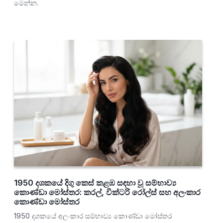
මෙන්න.
1950 දශකයේ දිගු කෙස් කළඹ සඳහා වූ සම්භාව්‍ය
කොණ්ඩා මෝස්තර: කරල්, වික්ටරි රෝල්ස් සහ අලංකාර
කොණ්ඩා මෝස්තර
1950 දශකයේ අලංකාර සම්භාව්‍ය කොණ්ඩා මෝස්තර