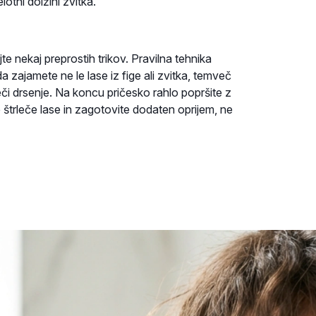
otni dolžini zvitka.
e nekaj preprostih trikov. Pravilna tehnika
a zajamete ne le lase iz fige ali zvitka, temveč
preči drsenje. Na koncu pričesko rahlo popršite z
 štrleče lase in zagotovite dodaten oprijem, ne