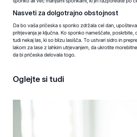
sponko ali več manjšimi sponkami, ki jih razporedite po cel
Nasveti za dolgotrajno obstojnost
Da bo vaša pričeska s sponko zdržala cel dan, upoštevajt
pritrjevanja je ključna. Ko sponko nameščate, poskrbite, d
tudi nekaj las, ki so blizu lasišča. To ustvari sidro in pre
lakom za lase z lahkim utrjevanjem, da ukrotite morebitne
da bi pričeska delovala togo.
Oglejte si tudi