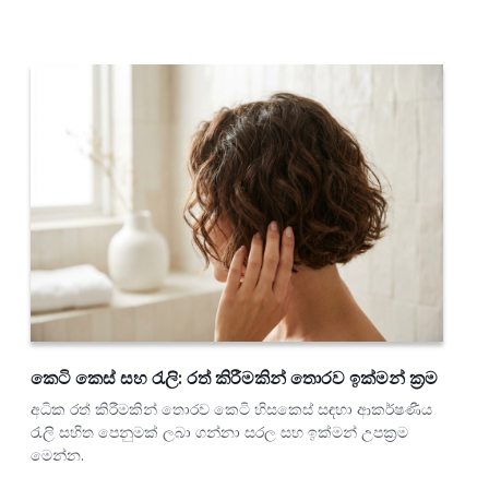
කෙටි කෙස් සහ රැලි: රත් කිරීමකින් තොරව ඉක්මන් ක්‍රම
අධික රත් කිරීමකින් තොරව කෙටි හිසකෙස් සඳහා ආකර්ෂණීය
රැලි සහිත පෙනුමක් ලබා ගන්නා සරල සහ ඉක්මන් උපක්‍රම
මෙන්න.