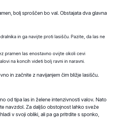
pramen, bolj sproščen bo val. Obstajata dva glavna
nika in ga navijte proti lasišču. Pazite, da las ne
z pramen las enostavno ovijte okoli cevi
ovi na koncih videti bolj ravni in naravni.
no in začnite z navijanjem čim bližje lasišču.
o od tipa las in želene intenzivnosti valov. Nato
tite navzdol. Za daljšo obstojnost lahko sveže
adi v svoji obliki, ali pa ga pritrdite s sponko,