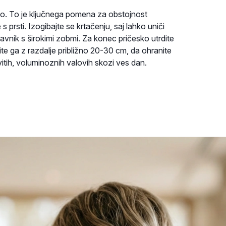
ijo. To je ključnega pomena za obstojnost
 s prsti. Izogibajte se krtačenju, saj lahko uniči
glavnik s širokimi zobmi. Za konec pričesko utrdite
te ga z razdalje približno 20-30 cm, da ohranite
vitih, voluminoznih valovih skozi ves dan.