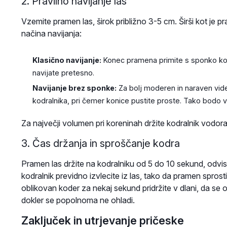
2. Pravilno navijanje las
Vzemite pramen las, širok približno 3-5 cm. Širši kot je 
načina navijanja:
Klasično navijanje:
Konec pramena primite s sponko kodral
navijate pretesno.
Navijanje brez sponke:
Za bolj moderen in naraven vide
kodralnika, pri čemer konice pustite proste. Tako bodo val
Za največji volumen pri koreninah držite kodralnik vodorav
3. Čas držanja in sproščanje kodra
Pramen las držite na kodralniku od 5 do 10 sekund, odvisn
kodralnik previdno izvlecite iz las, tako da pramen spros
oblikovan koder za nekaj sekund pridržite v dlani, da se ohl
dokler se popolnoma ne ohladi.
Zaključek in utrjevanje pričeske