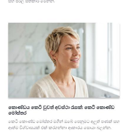
සහ සරල සත්කාර මෙන්න.
කොණ්ඩය කෙටි වුවත් අවස්ථා රැසක්: කෙටි කොණ්ඩ
මෝස්තර
කෙටි කොණ්ඩ මෝස්තර මගින් ඔබේ පෙනුමට අලුත් පණක් සහ
ආත්ම විශ්වාසයක් එක් කරගන්නා ආකාරය සොයා බලන්න.