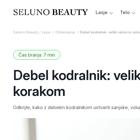
Lasje
Telo
Seluno Beauty
Lasje
Oblikovanje
Debel kodralnik: veliki valovi in v
Čas branja: 7 min
Debel kodralnik: veli
korakom
Odkrijte, kako z debelim kodralnikom ustvariti sanjske, vol