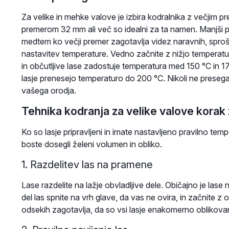
Za velike in mehke valove je izbira kodralnika z večjim 
premerom 32 mm ali več so idealni za ta namen. Manjši pr
medtem ko večji premer zagotavlja videz naravnih, spro
nastavitev temperature. Vedno začnite z nižjo temperatu
in občutljive lase zadostuje temperatura med 150 °C in 1
lasje prenesejo temperaturo do 200 °C. Nikoli ne presegaj
vašega orodja.
Tehnika kodranja za velike valove korak
Ko so lasje pripravljeni in imate nastavljeno pravilno tem
boste dosegli želeni volumen in obliko.
1. Razdelitev las na pramene
Lase razdelite na lažje obvladljive dele. Običajno je lase na
del las spnite na vrh glave, da vas ne ovira, in začnite 
odsekih zagotavlja, da so vsi lasje enakomerno oblikovan