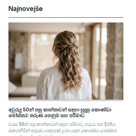
Najnovejše
අවුරුදු 50න් පසු කාන්තාවන් සඳහා සුදුසු කොණ්ඩා
මෝස්තර: තරුණ පෙනුම සහ පරිමාව
වයස 50න් පසු කාන්තාවන් සඳහා පරිමාව, හැඩය සහ දීප්තිය
රැකගනිමින් තරුණ පෙනුමක් ලබා දෙන කොණ්ඩා මෝස්තර