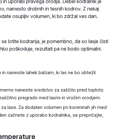
iki in uporabi pravega orodja. Debel kodralnik je
v, namesto drobnih in tesnih kodrov. Z nekaj
odate osupljiv volumen, ki bo zdržal ves dan.
se lotite kodranja, je pomembno, da so lasje čisti
ahko poškoduje, rezultati pa ne bodo optimalni.
 nanesite lahek balzam, ki las ne bo obtežil.
erno nanesite sredstvo za zaščito pred toploto.
ri zaščitno pregrado med lasmi in vročim orodjem.
za lase. Za dodaten volumen pri koreninah jih med
eden začnete z uporabo kodralnika, se prepričajte,
 temperature