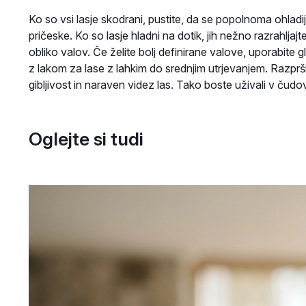
Ko so vsi lasje skodrani, pustite, da se popolnoma ohlad
pričeske. Ko so lasje hladni na dotik, jih nežno razrahljajte
obliko valov. Če želite bolj definirane valove, uporabite 
z lakom za lase z lahkim do srednjim utrjevanjem. Razprši
gibljivost in naraven videz las. Tako boste uživali v čudo
Oglejte si tudi