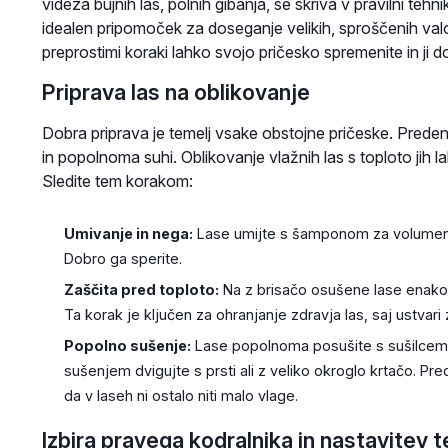
videza bujnih las, polnih gibanja, se skriva v pravilni tehn
idealen pripomoček za doseganje velikih, sproščenih valo
preprostimi koraki lahko svojo pričesko spremenite in ji d
Priprava las na oblikovanje
Dobra priprava je temelj vsake obstojne pričeske. Preden 
in popolnoma suhi. Oblikovanje vlažnih las s toploto jih l
Sledite tem korakom:
Umivanje in nega:
Lase umijte s šamponom za volumen in
Dobro ga sperite.
Zaščita pred toploto:
Na z brisačo osušene lase enakom
Ta korak je ključen za ohranjanje zdravja las, saj ustva
Popolno sušenje:
Lase popolnoma posušite s sušilcem 
sušenjem dvigujte s prsti ali z veliko okroglo krtačo. Pr
da v laseh ni ostalo niti malo vlage.
Izbira pravega kodralnika in nastavitev