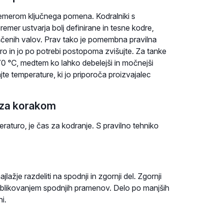
premerom ključnega pomena. Kodralniki s
emer ustvarja bolj definirane in tesne kodre,
ščenih valov. Prav tako je pomembna pravilna
ro in jo po potrebi postopoma zvišujte. Za tanke
70 °C, medtem ko lahko debelejši in močnejši
te temperature, ki jo priporoča proizvajalec
 za korakom
peraturo, je čas za kodranje. S pravilno tehniko
jlažje razdeliti na spodnji in zgornji del. Zgornji
z oblikovanjem spodnjih pramenov. Delo po manjših
i.