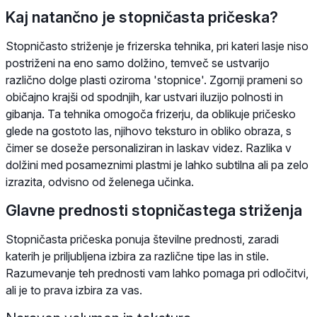
Kaj natančno je stopničasta pričeska?
Stopničasto striženje je frizerska tehnika, pri kateri lasje niso
postriženi na eno samo dolžino, temveč se ustvarijo
različno dolge plasti oziroma 'stopnice'. Zgornji prameni so
običajno krajši od spodnjih, kar ustvari iluzijo polnosti in
gibanja. Ta tehnika omogoča frizerju, da oblikuje pričesko
glede na gostoto las, njihovo teksturo in obliko obraza, s
čimer se doseže personaliziran in laskav videz. Razlika v
dolžini med posameznimi plastmi je lahko subtilna ali pa zelo
izrazita, odvisno od želenega učinka.
Glavne prednosti stopničastega striženja
Stopničasta pričeska ponuja številne prednosti, zaradi
katerih je priljubljena izbira za različne tipe las in stile.
Razumevanje teh prednosti vam lahko pomaga pri odločitvi,
ali je to prava izbira za vas.