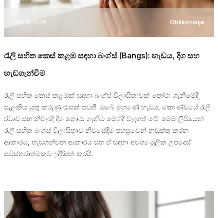
08.08.2026
Oblikovanje
රැලි සහිත කෙස් කළඹ සඳහා බංග්ස් (Bangs): හැඩය, දිග සහ
හැඩගැන්වීම
රැලි සහිත කෙස් කළඹක් සඳහා බංග්ස් විලාසිතාවක් තෝරා ගැනීමේදී
සැලකිය යුතු කරුණු රැසක් පවතී. ඔබේ මුහුණේ හැඩය, කොණ්ඩයේ රැලි
රටාව සහ නිවැරදි දිග තෝරා ගැනීම මෙහිදී වැදගත් වේ. මෙම ලිපියෙන්
රැලි සහිත බංග්ස් විලාසිතාව නිවසේදීම පහසුවෙන් නඩත්තු කරන
ආකාරය, හැඩගන්වන ආකාරය සහ ඒ සඳහා අවශ්‍ය මූලික උපදෙස්
සවිස්තරාත්මකව ඉදිරිපත් කරයි.