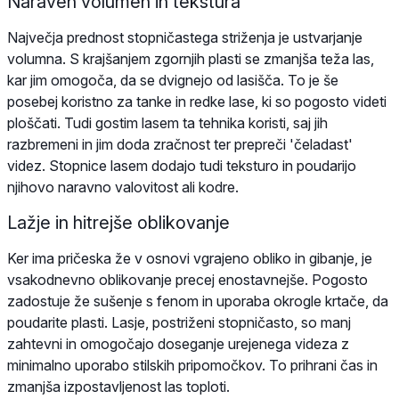
Naraven volumen in tekstura
Največja prednost stopničastega striženja je ustvarjanje
volumna. S krajšanjem zgornjih plasti se zmanjša teža las,
kar jim omogoča, da se dvignejo od lasišča. To je še
posebej koristno za tanke in redke lase, ki so pogosto videti
ploščati. Tudi gostim lasem ta tehnika koristi, saj jih
razbremeni in jim doda zračnost ter prepreči 'čeladast'
videz. Stopnice lasem dodajo tudi teksturo in poudarijo
njihovo naravno valovitost ali kodre.
Lažje in hitrejše oblikovanje
Ker ima pričeska že v osnovi vgrajeno obliko in gibanje, je
vsakodnevno oblikovanje precej enostavnejše. Pogosto
zadostuje že sušenje s fenom in uporaba okrogle krtače, da
poudarite plasti. Lasje, postriženi stopničasto, so manj
zahtevni in omogočajo doseganje urejenega videza z
minimalno uporabo stilskih pripomočkov. To prihrani čas in
zmanjša izpostavljenost las toploti.