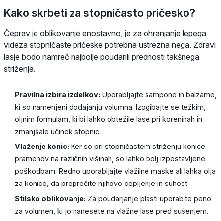
Kako skrbeti za stopničasto pričesko?
Čeprav je oblikovanje enostavno, je za ohranjanje lepega
videza stopničaste pričeske potrebna ustrezna nega. Zdravi
lasje bodo namreč najbolje poudarili prednosti takšnega
striženja.
Pravilna izbira izdelkov:
Uporabljajte šampone in balzame,
ki so namenjeni dodajanju volumna. Izogibajte se težkim,
oljnim formulam, ki bi lahko obtežile lase pri koreninah in
zmanjšale učinek stopnic.
Vlaženje konic:
Ker so pri stopničastem striženju konice
pramenov na različnih višinah, so lahko bolj izpostavljene
poškodbam. Redno uporabljajte vlažilne maske ali lahka olja
za konice, da preprečite njihovo cepljenje in suhost.
Stilsko oblikovanje:
Za poudarjanje plasti uporabite peno
za volumen, ki jo nanesete na vlažne lase pred sušenjem.