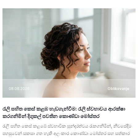
08.08.2026
Oblikovanje
රැලි සහිත කෙස් කළඹ හැඩගැන්වීම: රැලි ස්වභාවය ආරක්ෂා
කරගනිමින් දිගුකල් පවතින කොණ්ඩා මෝස්තර
රැලි සහිත කෙස් කළඹේ ස්වභාවික සුන්දරත්වය රැකගනිමින්, නිවසේදීම
පහසුවෙන් සකසා ගත හැකි අලංකාර කොණ්ඩා මෝස්තර සහ සත්කාර