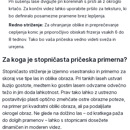
Pri sušenju lase dvigujte pri koreninah s prsti ali z okroglo
krtačo. Za končni videz lahko uporabite pršilo za teksturo, ki
bo definiralo posamezne pramene brez lepljenja.
Redno striženje:
Za ohranjanje oblike in preprečevanje
cepljenja konic je priporočljivo obiskati frizerja vsakih 6 do
8 tednov. Tako bo vaša pričeska vedno videti sveža in
urejena.
Za koga je stopničasta pričeska primerna?
Stopničasto striženje je izjemno vsestransko in primerno za
skoraj vse tipe las in oblike obraza. Pri tankih laseh ustvari
iluzijo gostote, medtem ko gostim lasem odvzame odvečno
težo in jim doda lahkotnost. Prav tako lahko z ustrezno
postavitvijo plasti optično zmehčate ostre obrazne poteze,
na primer pri kvadratni obliki obraza, ali pa podaljšate
okrogel obraz. Ne glede na dolžino las – od kratkega paža
do dolgih pramenov – lahko s stopnicami dosežete
dinamičen in moderen videz.