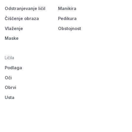
Odstranjevanje ličil
Manikira
Čiščenje obraza
Pedikura
Vlaženje
Obstojnost
Maske
Ličila
Podlaga
Oči
Obrvi
Usta