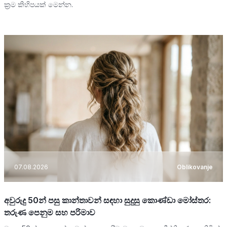
ක්‍රම කිහිපයක් මෙන්න.
07.08.2026
Oblikovanje
අවුරුදු 50න් පසු කාන්තාවන් සඳහා සුදුසු කොණ්ඩා මෝස්තර:
තරුණ පෙනුම සහ පරිමාව