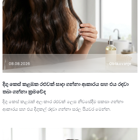
08.08.2026
Oblikovanje
දිගු කෙස් කළඹක රළුවක් සාදා ගන්නා ආකාරය සහ එය රඳවා
තබා ගන්නා ක්‍රමවේද
දිගු කෙස් කළඹක් අලංකාර රළුවක් ලෙස නිවසේදීම සකසා ගන්නා
ආකාරය සහ එය දිගුකල් රඳවා ගන්නා සරල පියවර මෙන්න.