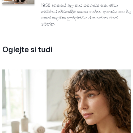
1950 දශකයේ අලංකාර සම්භාව්‍ය කොණ්ඩා
මෝස්තර නිවසේදීම සකසා ගන්නා ආකාරය සහ දිගු
කෙස් කළඹක සුන්දරත්වය රැකගන්නා රහස්
මෙන්න.
Oglejte si tudi