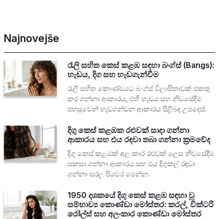
Najnovejše
රැලි සහිත කෙස් කළඹ සඳහා බංග්ස් (Bangs):
හැඩය, දිග සහ හැඩගැන්වීම
රැලි සහිත කොණ්ඩයට බංග්ස් විලාසිතාවක් එකතු
කර ගන්නා ආකාරය, එහි හැඩය සහ නිවසේදීම
පහසුවෙන් හැඩගන්වන ආකාරය පිළිබඳ උපදෙස්.
දිගු කෙස් කළඹක රළුවක් සාදා ගන්නා
ආකාරය සහ එය රඳවා තබා ගන්නා ක්‍රමවේද
දිගු කෙස් කළඹක් අලංකාර රළුවක් ලෙස නිවසේදීම
සකසා ගන්නා ආකාරය සහ එය දිගුකල් රඳවා
ගන්නා සරල පියවර මෙන්න.
1950 දශකයේ දිගු කෙස් කළඹ සඳහා වූ
සම්භාව්‍ය කොණ්ඩා මෝස්තර: කරල්, වික්ටරි
රෝල්ස් සහ අලංකාර කොණ්ඩා මෝස්තර