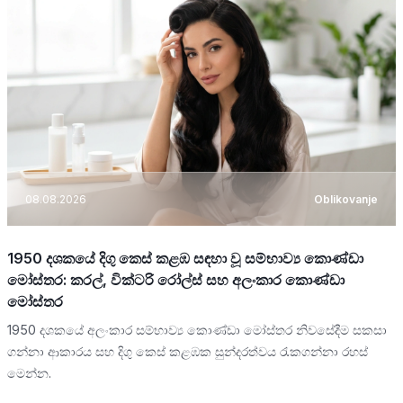
08.08.2026
Oblikovanje
1950 දශකයේ දිගු කෙස් කළඹ සඳහා වූ සම්භාව්‍ය කොණ්ඩා
මෝස්තර: කරල්, වික්ටරි රෝල්ස් සහ අලංකාර කොණ්ඩා
මෝස්තර
1950 දශකයේ අලංකාර සම්භාව්‍ය කොණ්ඩා මෝස්තර නිවසේදීම සකසා
ගන්නා ආකාරය සහ දිගු කෙස් කළඹක සුන්දරත්වය රැකගන්නා රහස්
මෙන්න.