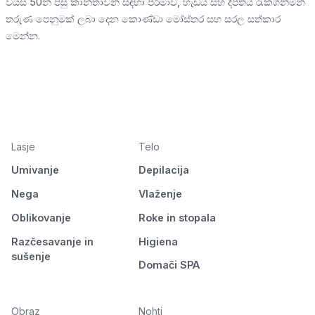
වයස 50න් පසු කාන්තාවන් සඳහා පරිමාව, හැඩය සහ දීප්තිය රැකගනිමින්
තරුණ පෙනුමක් ලබා දෙන කොණ්ඩා මෝස්තර සහ සරල සත්කාර
මෙන්න.
Lasje
Telo
Umivanje
Depilacija
Nega
Vlaženje
Oblikovanje
Roke in stopala
Razčesavanje in
Higiena
sušenje
Domači SPA
Obraz
Nohti