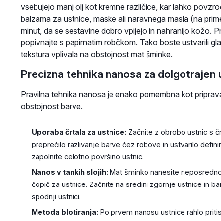
vsebujejo manj olj kot kremne različice, kar lahko povzroč
balzama za ustnice, maske ali naravnega masla (na primer
minut, da se sestavine dobro vpijejo in nahranijo kožo
popivnajte s papirnatim robčkom. Tako boste ustvarili g
tekstura vplivala na obstojnost mat šminke.
Precizna tehnika nanosa za dolgotrajen 
Pravilna tehnika nanosa je enako pomembna kot priprava. 
obstojnost barve.
Uporaba črtala za ustnice:
Začnite z obrobo ustnic s č
preprečilo razlivanje barve čez robove in ustvarilo defin
zapolnite celotno površino ustnic.
Nanos v tankih slojih:
Mat šminko nanesite neposredno 
čopič za ustnice. Začnite na sredini zgornje ustnice in b
spodnji ustnici.
Metoda blotiranja:
Po prvem nanosu ustnice rahlo pritis