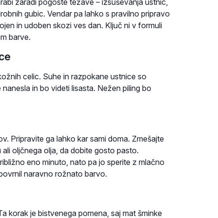
rabi zaradi pogoste težave – izsuševanja ustnic,
robnih gubic. Vendar pa lahko s pravilno pripravo
jen in udoben skozi ves dan. Ključ ni v formuli
om barve.
ice
kožnih celic. Suhe in razpokane ustnice so
anesla in bo videti lisasta. Nežen piling bo
lkov. Pripravite ga lahko kar sami doma. Zmešajte
ali oljčnega olja, da dobite gosto pasto.
ribližno eno minuto, nato pa jo sperite z mlačno
 povrnil naravno rožnato barvo.
. Ta korak je bistvenega pomena, saj mat šminke