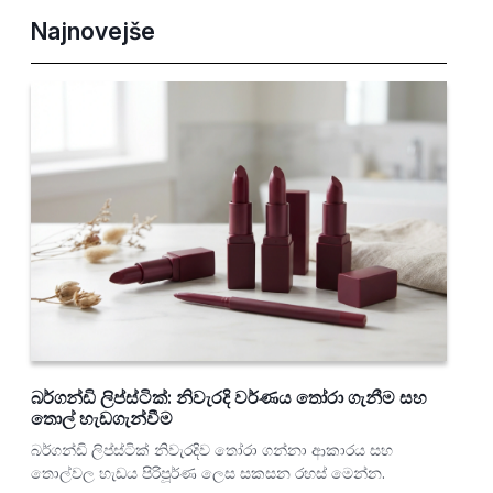
Najnovejše
බර්ගන්ඩි ලිප්ස්ටික්: නිවැරදි වර්ණය තෝරා ගැනීම සහ
තොල් හැඩගැන්වීම
බර්ගන්ඩි ලිප්ස්ටික් නිවැරදිව තෝරා ගන්නා ආකාරය සහ
තොල්වල හැඩය පිරිපූර්ණ ලෙස සකසන රහස් මෙන්න.