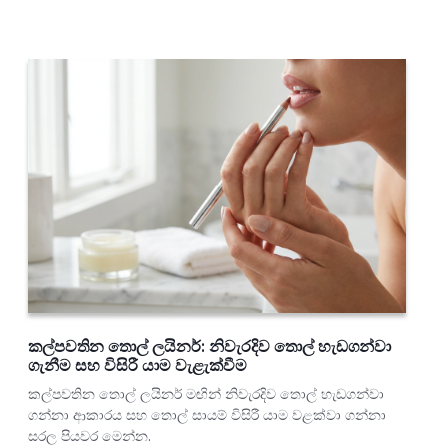
කල්පවතින තොල් ලයිනර්: නිවැරදිව තොල් හැඩගන්වා
ගැනීම සහ විසිරී යාම වැළැක්වීම
කල්පවතින තොල් ලයිනර් මඟින් නිවැරදිව තොල් හැඩගන්වා
ගන්නා ආකාරය සහ තොල් සායම් විසිරී යාම වළක්වා ගන්නා
සරල පියවර මෙන්න.