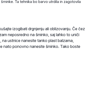
j šminke. Ta tehnika bo barvo utrdila in zagotovila
šajte izogibati drgnjenju ali oblizovanju. Če čez
alzam neposredno na šminko, saj lahko to uniči
, na ustnice nanesite tanko plast balzama,
šele nato ponovno nanesite šminko. Tako boste