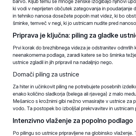
barvo. Kljub temu se mnoge ženske izogibajo njihovi upo
ki vodi v neprijeten občutek zategovanja in poudarjanje d
in tehniko nanosa dosežete popoln mat videz, ki bo obsto
šminke, temveč v negi, ki jo ustnicam nudite pred nanos
Priprava je ključna: piling za gladke ustn
Prvi korak do brezhibnega videza je odstranitev odmrlih 
neenakomerna podlaga, zaradi katere se bo šminka težje n
ustnice zgladil in jih pripravil na nadaljnjo nego.
Domači piling za ustnice
Za hiter in učinkovit piling ne potrebujete posebnih izde
enako količino sladkorja (belega ali rjavega) z malo medu 
Mešanico s krožnimi gibi nežno vmasirajte v ustnice za p
vodo. Ta postopek bo izboljšal prekrvavitev in ustnicam
Intenzivno vlaženje za popolno podlago
Po pilingu so ustnice pripravljene na globinsko vlaženje