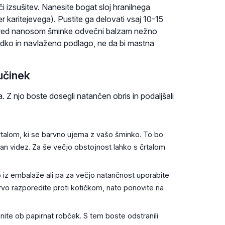
i izsušitev. Nanesite bogat sloj hranilnega
 karitejevega). Pustite ga delovati vsaj 10-15
. Pred nanosom šminke odvečni balzam nežno
ladko in navlaženo podlago, ne da bi mastna
učinek
Z njo boste dosegli natančen obris in podaljšali
rtalom, ki se barvno ujema z vašo šminko. To bo
iran videz. Za še večjo obstojnost lahko s črtalom
iz embalaže ali pa za večjo natančnost uporabite
arvo razporedite proti kotičkom, nato ponovite na
nite ob papirnat robček. S tem boste odstranili