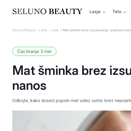
Lasje
Telo
Seluno Beauty
Ličila
Usta
Mat šminka brez izsuševanja: priprava ustn
Čas branja: 5 min
Mat šminka brez izsuš
nanos
Odkrijte, kako doseči popoln mat videz ustnic brez neprijet