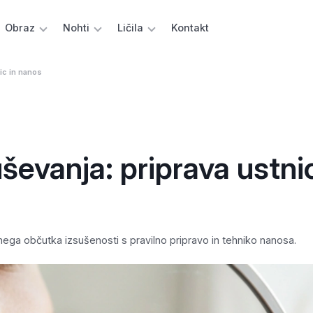
Obraz
Nohti
Ličila
Kontakt
ic in nanos
evanja: priprava ustnic
nega občutka izsušenosti s pravilno pripravo in tehniko nanosa.