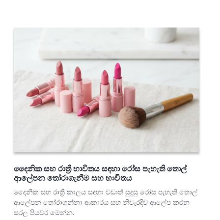
දෛනික සහ රාත්‍රී භාවිතය සඳහා රෝස පැහැති තොල්
ආලේපන තෝරාගැනීම සහ භාවිතය
දෛනික සහ රාත්‍රී කාලය සඳහා වඩාත් සුදුසු රෝස පැහැති තොල්
ආලේපන තෝරාගන්නා ආකාරය සහ නිවැරදිව ආලේප කරන
සරල පියවර මෙන්න.