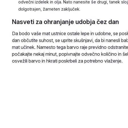
odvečni izdelek in olja. Nato nanesite še drugi, tanek slo
dolgotrajen, žameten zaključek.
Nasveti za ohranjanje udobja čez dan
Da bodo vaše mat ustnice ostale lepe in udobne, se posku
dan občutite suhost, se uprite skušnjavi, da bi nanesli b
mat učinek. Namesto tega barvo raje previdno odstranite
počakajte nekaj minut, popivnajte odvečno količino in 
osvežili barvo in hkrati poskrbeli za potrebno vlaženje.