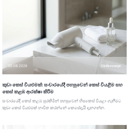
05.08.2026
Oblikovanje
කුඩා කෙස් වියළුමක්: සංචාරයේදී පහසුවෙන් කෙස් වියළීම සහ
කෙස් කළඹ ආරක්ෂා කිරීම
සංචාරයේදී කෙස් කළඹ සුරකිමින් පහසුවෙන් හිසකෙස් වියළා ගැනීමට
කුඩා කෙස් වියළුමක් භාවිත කරන්නේ කෙසේදැයි දැනගන්න.