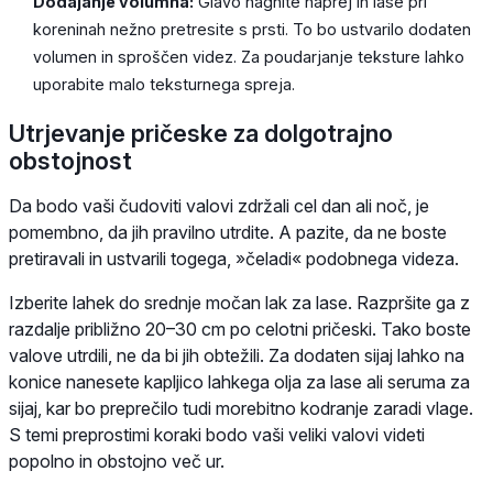
Dodajanje volumna:
Glavo nagnite naprej in lase pri
koreninah nežno pretresite s prsti. To bo ustvarilo dodaten
volumen in sproščen videz. Za poudarjanje teksture lahko
uporabite malo teksturnega spreja.
Utrjevanje pričeske za dolgotrajno
obstojnost
Da bodo vaši čudoviti valovi zdržali cel dan ali noč, je
pomembno, da jih pravilno utrdite. A pazite, da ne boste
pretiravali in ustvarili togega, »čeladi« podobnega videza.
Izberite lahek do srednje močan lak za lase. Razpršite ga z
razdalje približno 20–30 cm po celotni pričeski. Tako boste
valove utrdili, ne da bi jih obtežili. Za dodaten sijaj lahko na
konice nanesete kapljico lahkega olja za lase ali seruma za
sijaj, kar bo preprečilo tudi morebitno kodranje zaradi vlage.
S temi preprostimi koraki bodo vaši veliki valovi videti
popolno in obstojno več ur.