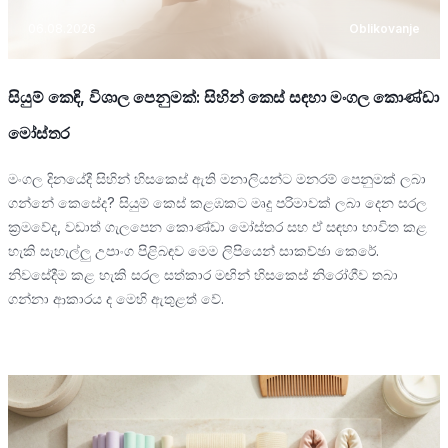
06.08.2026
Oblikovanje
සියුම් කෙඳි, විශාල පෙනුමක්: සිහින් කෙස් සඳහා මංගල කොණ්ඩා
මෝස්තර
මංගල දිනයේදී සිහින් හිසකෙස් ඇති මනාලියන්ට මනරම් පෙනුමක් ලබා
ගන්නේ කෙසේද? සියුම් කෙස් කළඹකට මෘදු පරිමාවක් ලබා දෙන සරල
ක්‍රමවේද, වඩාත් ගැලපෙන කොණ්ඩා මෝස්තර සහ ඒ සඳහා භාවිත කළ
හැකි සැහැල්ලු උපාංග පිළිබඳව මෙම ලිපියෙන් සාකච්ඡා කෙරේ.
නිවසේදීම කළ හැකි සරල සත්කාර මඟින් හිසකෙස් නිරෝගීව තබා
ගන්නා ආකාරය ද මෙහි ඇතුළත් වේ.