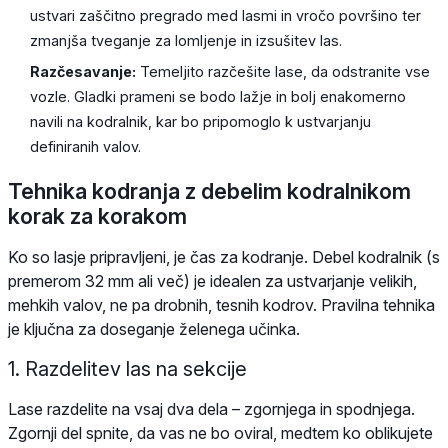
ustvari zaščitno pregrado med lasmi in vročo površino ter
zmanjša tveganje za lomljenje in izsušitev las.
Razčesavanje:
Temeljito razčešite lase, da odstranite vse
vozle. Gladki prameni se bodo lažje in bolj enakomerno
navili na kodralnik, kar bo pripomoglo k ustvarjanju
definiranih valov.
Tehnika kodranja z debelim kodralnikom
korak za korakom
Ko so lasje pripravljeni, je čas za kodranje. Debel kodralnik (s
premerom 32 mm ali več) je idealen za ustvarjanje velikih,
mehkih valov, ne pa drobnih, tesnih kodrov. Pravilna tehnika
je ključna za doseganje želenega učinka.
1. Razdelitev las na sekcije
Lase razdelite na vsaj dva dela – zgornjega in spodnjega.
Zgornji del spnite, da vas ne bo oviral, medtem ko oblikujete