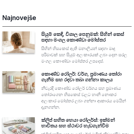
Najnovejše
සියුම් කෙඳි, විශාල පෙනුමක්: සිහින් කෙස්
සඳහා මංගල කොණ්ඩා මෝස්තර
සිහින් හිසකෙස් ඇති මනාලියන් සඳහා මෘදු
පරිමාවක් සහ සියුම් අලංකාරයක් ලබා දෙන සරල
මංගල කොණ්ඩා මෝස්තර උපදෙස්.
කොණ්ඩ රෝලර්: වර්ග, ප්‍රමාණය තෝරා
ගැනීම සහ රඳවා තබා ගන්නා කාලය
නිවැරදි කොණ්ඩ රෝලර් වර්ගය සහ ප්‍රමාණය
තෝරාගෙන හිසකෙස් වලට හානි නොකර
අලංකාර මෝස්තර ලබා ගන්නා ආකාරය මෙයින්
දැනගන්න.
ක්ලිප් සහිත හෙයා රෝලර්ස්: ඉක්මන්
භාවිතය සහ ස්ථාවර හැඩගැන්වීම