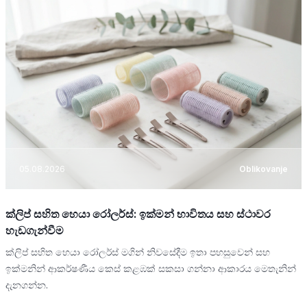
05.08.2026
Oblikovanje
ක්ලිප් සහිත හෙයා රෝලර්ස්: ඉක්මන් භාවිතය සහ ස්ථාවර
හැඩගැන්වීම
ක්ලිප් සහිත හෙයා රෝලර්ස් මගින් නිවසේදීම ඉතා පහසුවෙන් සහ
ඉක්මනින් ආකර්ෂණීය කෙස් කළඹක් සකසා ගන්නා ආකාරය මෙතැනින්
දැනගන්න.