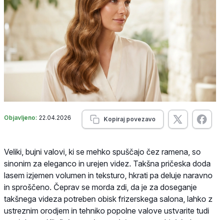
Objavljeno:
22.04.2026
Kopiraj povezavo
Veliki, bujni valovi, ki se mehko spuščajo čez ramena, so
sinonim za eleganco in urejen videz. Takšna pričeska doda
lasem izjemen volumen in teksturo, hkrati pa deluje naravno
in sproščeno. Čeprav se morda zdi, da je za doseganje
takšnega videza potreben obisk frizerskega salona, lahko z
ustreznim orodjem in tehniko popolne valove ustvarite tudi