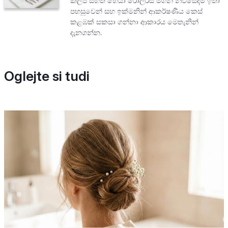
ක්ලිප් සහිත හෙයා රෝලර්ස් මගින් නිවසේදීම ඉතා
පහසුවෙන් සහ ඉක්මනින් ආකර්ෂණීය කෙස්
කළඹක් සකසා ගන්නා ආකාරය මෙතැනින්
දැනගන්න.
Oglejte si tudi