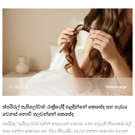
05.08.2026
Oblikovanje
ස්පයිරල් පැපිලෝට්ස්: රාත්‍රියේදී පළඳින්නේ කෙසේද සහ හැඩය
වෙනස් නොවී ගලවන්නේ කෙසේද
ස්පයිරල් පැපිලෝට්ස් මඟින් තාපයෙන් තොරව මනා හැඩැති හිසකෙස් රැළි
සාදා ගන්නා ආකාරය සහ ඒවා නිවැරදිව ගලවා ගන්නා ආකාරය ඉගෙන