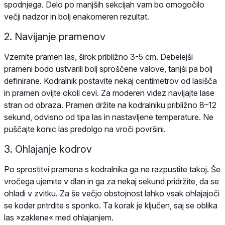
spodnjega. Delo po manjših sekcijah vam bo omogočilo
večji nadzor in bolj enakomeren rezultat.
2. Navijanje pramenov
Vzemite pramen las, širok približno 3-5 cm. Debelejši
prameni bodo ustvarili bolj sproščene valove, tanjši pa bolj
definirane. Kodralnik postavite nekaj centimetrov od lasišča
in pramen ovijte okoli cevi. Za moderen videz navijajte lase
stran od obraza. Pramen držite na kodralniku približno 8–12
sekund, odvisno od tipa las in nastavljene temperature. Ne
puščajte konic las predolgo na vroči površini.
3. Ohlajanje kodrov
Po sprostitvi pramena s kodralnika ga ne razpustite takoj. Še
vročega ujemite v dlan in ga za nekaj sekund pridržite, da se
ohladi v zvitku. Za še večjo obstojnost lahko vsak ohlajajoči
se koder pritrdite s sponko. Ta korak je ključen, saj se oblika
las »zaklene« med ohlajanjem.