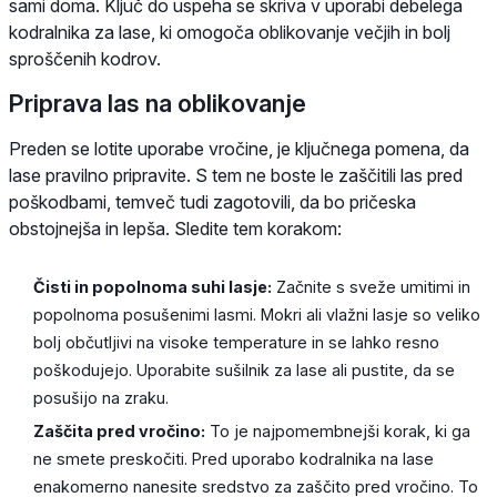
sami doma. Ključ do uspeha se skriva v uporabi debelega
kodralnika za lase, ki omogoča oblikovanje večjih in bolj
sproščenih kodrov.
Priprava las na oblikovanje
Preden se lotite uporabe vročine, je ključnega pomena, da
lase pravilno pripravite. S tem ne boste le zaščitili las pred
poškodbami, temveč tudi zagotovili, da bo pričeska
obstojnejša in lepša. Sledite tem korakom:
Čisti in popolnoma suhi lasje:
Začnite s sveže umitimi in
popolnoma posušenimi lasmi. Mokri ali vlažni lasje so veliko
bolj občutljivi na visoke temperature in se lahko resno
poškodujejo. Uporabite sušilnik za lase ali pustite, da se
posušijo na zraku.
Zaščita pred vročino:
To je najpomembnejši korak, ki ga
ne smete preskočiti. Pred uporabo kodralnika na lase
enakomerno nanesite sredstvo za zaščito pred vročino. To