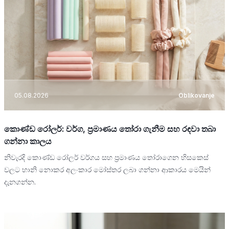
05.08.2026
Oblikovanje
කොණ්ඩ රෝලර්: වර්ග, ප්‍රමාණය තෝරා ගැනීම සහ රඳවා තබා
ගන්නා කාලය
නිවැරදි කොණ්ඩ රෝලර් වර්ගය සහ ප්‍රමාණය තෝරාගෙන හිසකෙස්
වලට හානි නොකර අලංකාර මෝස්තර ලබා ගන්නා ආකාරය මෙයින්
දැනගන්න.