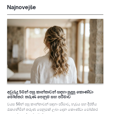
Najnovejše
අවුරුදු 50න් පසු කාන්තාවන් සඳහා සුදුසු කොණ්ඩා
මෝස්තර: තරුණ පෙනුම සහ පරිමාව
වයස 50න් පසු කාන්තාවන් සඳහා පරිමාව, හැඩය සහ දීප්තිය
රැකගනිමින් තරුණ පෙනුමක් ලබා දෙන කොණ්ඩා මෝස්තර