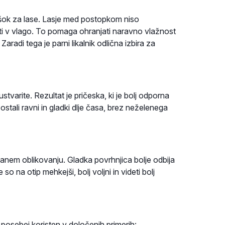
i šok za lase. Lasje med postopkom niso
viti v vlago. To pomaga ohranjati naravno vlažnost
aradi tega je parni likalnik odlična izbira za
ustvarite. Rezultat je pričeska, ki je bolj odporna
stali ravni in gladki dlje časa, brez neželenega
anem oblikovanju. Gladka povrhnjica bolje odbija
so na otip mehkejši, bolj voljni in videti bolj
e posebej koristen v določenih primerih: