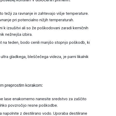
to težji za ravnanje in zahtevajo višje temperature.
anje pri potencialno nižjih temperaturah.
i k izsušitvi ali so že poškodovani zaradi kemičnih
ik nežnejša izbira.
rat na teden, bodo cenili manjšo stopnjo poškodb, ki
 ultra gladkega, bleščečega videza, je parni likalnik
 tem preprostim korakom:
he lase enakomerno nanesite sredstvo za zaščito
 lahko povzročijo resne poškodbe.
 napolnite z destilirano vodo. Uporaba destilirane