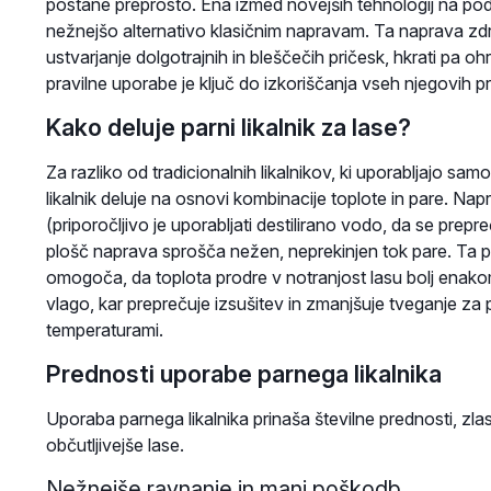
postane preprosto. Ena izmed novejših tehnologij na področ
nežnejšo alternativo klasičnim napravam. Ta naprava zd
ustvarjanje dolgotrajnih in bleščečih pričesk, hkrati pa o
pravilne uporabe je ključ do izkoriščanja vseh njegovih p
Kako deluje parni likalnik za lase?
Za razliko od tradicionalnih likalnikov, ki uporabljajo sam
likalnik deluje na osnovi kombinacije toplote in pare. Na
(priporočljivo je uporabljati destilirano vodo, da se pr
plošč naprava sprošča nežen, neprekinjen tok pare. Ta p
omogoča, da toplota prodre v notranjost lasu bolj enako
vlago, kar preprečuje izsušitev in zmanjšuje tveganje z
temperaturami.
Prednosti uporabe parnega likalnika
Uporaba parnega likalnika prinaša številne prednosti, zlasti
občutljivejše lase.
Nežnejše ravnanje in manj poškodb