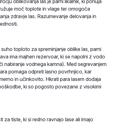
ju oblikovanja las je parni likalnik, ki ponuja
ružuje moč toplote in vlage ter omogoča
hranja zdravje las. Razumevanje delovanja in
rednosti.
o suho toploto za spreminjanje oblike las, parni
prava ima majhen rezervoar, ki se napolni z vodo
epreči nabiranje vodnega kamna). Med segrevanjem
ara pomaga odpreti lasno povrhnjico, kar
merno in učinkovito. Hkrati para lasem dodaja
a poškodbe, ki so pogosto povezane z visokimi
 za tiste, ki si redno ravnajo lase ali imajo