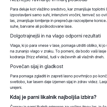
Para deluje kot vlažilno sredstvo, kar zmanjšuje toplotn
izpostavljeni samo suhi, intenzivni vročini, temveč so o
las, zmanjšuje lomljenje in preprečuje razcepljene konice. Z
suhe, barvane ali poškodovane lase.
Dolgotrajnejši in na vlago odporni rezultati
Vlaga, ki jo para vnese v lase, pomaga utrditi obliko, ki jo 
na zunanjo vlago v zraku. To pomeni, da bodo vaši lasje o
kodranja (frizz efekta), tudi v deževnih ali vlažnih dneh.
Povečan sijaj in gladkost
Para pomaga zgladiti in zapreti lasno povrhnjico po konč
svetlobo, kar lasem daje izjemen sijaj in zdrav videz. Lasje 
urejeni.
Kdaj je parni likalnik najboljša izbira?
Čeprav je parni likalnik primeren za večino tipov las, je š