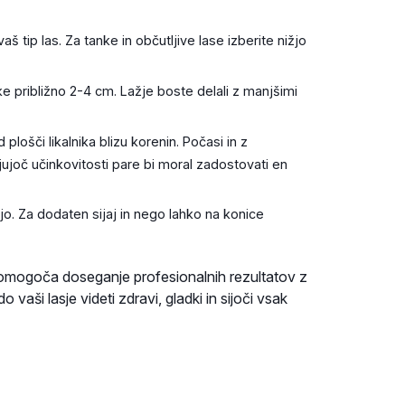
 tip las. Za tanke in občutljive lase izberite nižjo
 približno 2-4 cm. Lažje boste delali z manjšimi
plošči likalnika blizu korenin. Počasi in z
joč učinkovitosti pare bi moral zadostovati en
jo. Za dodaten sijaj in nego lahko na konice
ki omogoča doseganje profesionalnih rezultatov z
ši lasje videti zdravi, gladki in sijoči vsak