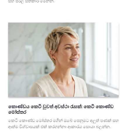
සහ සරල සත්කාර මෙන්න.
කොණ්ඩය කෙටි වුවත් අවස්ථා රැසක්: කෙටි කොණ්ඩ
මෝස්තර
කෙටි කොණ්ඩ මෝස්තර මගින් ඔබේ පෙනුමට අලුත් පණක් සහ
ආත්ම විශ්වාසයක් එක් කරගන්නා ආකාරය සොයා බලන්න.