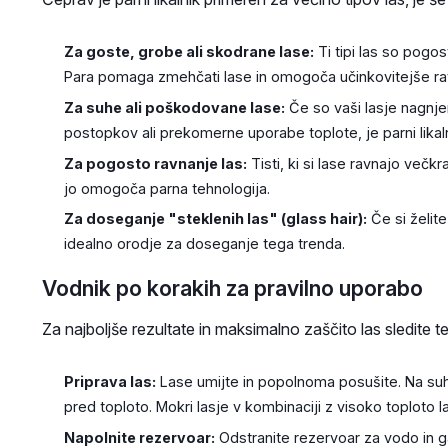
Za goste, grobe ali skodrane lase:
Ti tipi las so pogos
Para pomaga zmehčati lase in omogoča učinkovitejše ravn
Za suhe ali poškodovane lase:
Če so vaši lasje nagnjen
postopkov ali prekomerne uporabe toplote, je parni likaln
Za pogosto ravnanje las:
Tisti, ki si lase ravnajo večk
jo omogoča parna tehnologija.
Za doseganje "steklenih las" (glass hair):
Če si želite
idealno orodje za doseganje tega trenda.
Vodnik po korakih za pravilno uporabo
Za najboljše rezultate in maksimalno zaščito las sledite
Priprava las:
Lase umijte in popolnoma posušite. Na su
pred toploto. Mokri lasje v kombinaciji z visoko toploto
Napolnite rezervoar:
Odstranite rezervoar za vodo in ga