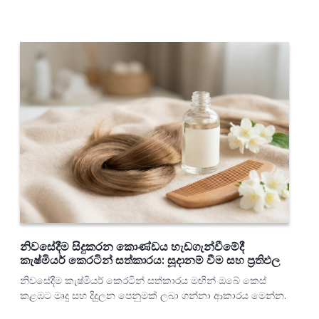
නිවසේදීම සිදුකරන කොණ්ඩය හැඩගැන්වීමේදී
කැෂ්මියර් කෙරටින් සත්කාරය: සූදානම් වීම සහ ප්‍රතිඵල
නිවසේදීම කැෂ්මියර් කෙරටින් සත්කාරය මඟින් ඔබේ කෙස්
කළඹට මෘදු සහ දිදුලන පෙනුමක් ලබා ගන්නා ආකාරය මෙන්න.