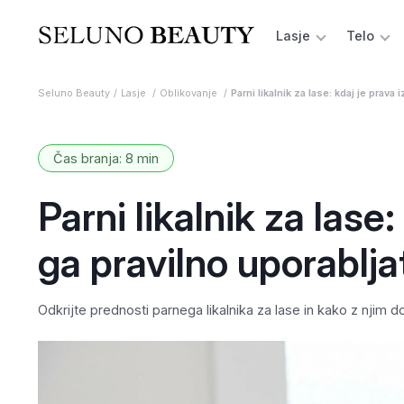
Lasje
Telo
Seluno Beauty
Lasje
Oblikovanje
Parni likalnik za lase: kdaj je prava 
Čas branja: 8 min
Parni likalnik za lase:
ga pravilno uporablja
Odkrijte prednosti parnega likalnika za lase in kako z njim d