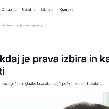
Obraz
Nohti
Ličila
Kontakt
izbira in kako ga pravilno uporabljati
 kdaj je prava izbira in 
ti
oseči sijoče ter gladke lase ob manjši poškodbi zaradi toplote.