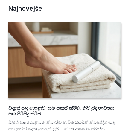
Najnovejše
විද්‍යුත් පාද ගොනුව: සම සකස් කිරීම, නිවැරදි භාවිතය
සහ පිරිසිදු කිරීම
විද්‍යුත් පාද ගොනුවක් නිවැරදිව භාවිත කරමින් නිවසේදීම මෘදු
සහ සුන්දර දෙපා යුගලක් ලබා ගන්නා ආකාරය මෙන්න.