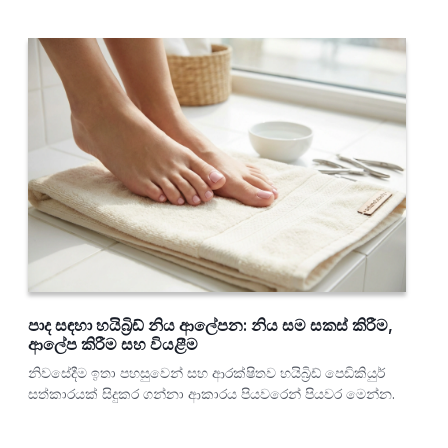
පාද සඳහා හයිබ්‍රිඩ් නිය ආලේපන: නිය සම සකස් කිරීම,
ආලේප කිරීම සහ වියළීම
නිවසේදීම ඉතා පහසුවෙන් සහ ආරක්ෂිතව හයිබ්‍රිඩ් පෙඩිකියුර්
සත්කාරයක් සිදුකර ගන්නා ආකාරය පියවරෙන් පියවර මෙන්න.