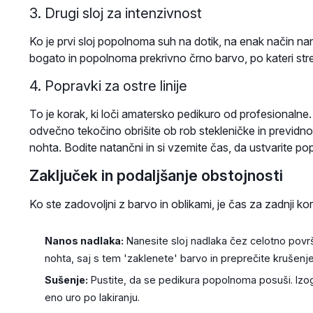
3. Drugi sloj za intenzivnost
Ko je prvi sloj popolnoma suh na dotik, na enak način nan
bogato in popolnoma prekrivno črno barvo, po kateri str
4. Popravki za ostre linije
To je korak, ki loči amatersko pedikuro od profesionalne
odvečno tekočino obrišite ob rob stekleničke in previdno o
nohta. Bodite natančni in si vzemite čas, da ustvarite popo
Zaključek in podaljšanje obstojnosti
Ko ste zadovoljni z barvo in oblikami, je čas za zadnji kor
Nanos nadlaka:
Nanesite sloj nadlaka čez celotno povr
nohta, saj s tem 'zaklenete' barvo in preprečite krušenje
Sušenje:
Pustite, da se pedikura popolnoma posuši. Izogi
eno uro po lakiranju.