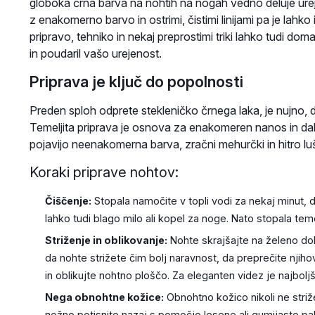
globoka črna barva na nohtih na nogah vedno deluje ure
z enakomerno barvo in ostrimi, čistimi linijami pa je lahko
pripravo, tehniko in nekaj preprostimi triki lahko tudi doma
in poudaril vašo urejenost.
Priprava je ključ do popolnosti
Preden sploh odprete stekleničko črnega laka, je nujno, da
Temeljita priprava je osnova za enakomeren nanos in dal
pojavijo neenakomerna barva, zračni mehurčki in hitro lu
Koraki priprave nohtov:
Čiščenje:
Stopala namočite v topli vodi za nekaj minut,
lahko tudi blago milo ali kopel za noge. Nato stopala temel
Striženje in oblikovanje:
Nohte skrajšajte na želeno dolži
da nohte strižete čim bolj naravnost, da preprečite njiho
in oblikujte nohtno ploščo. Za eleganten videz je najbolj
Nega obnohtne kožice:
Obnohtno kožico nikoli ne striž
nežno potisnite nazaj s pomočjo lesene ali gumijaste pal