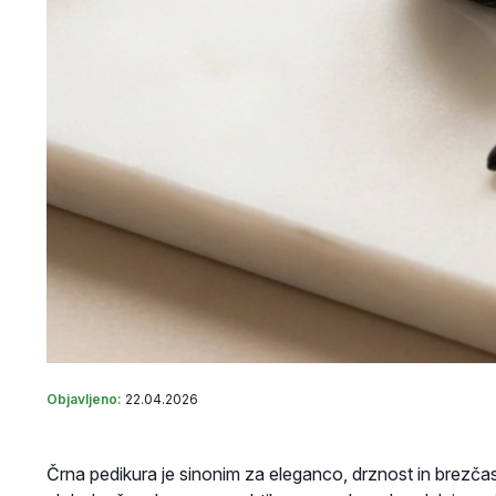
Objavljeno:
22.04.2026
Črna pedikura je sinonim za eleganco, drznost in brezčasen