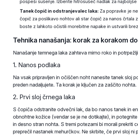
pospeši sušenje. Izberite hitrosušeč nadlak za najboljše 
Tanek čopič in odstranjevalec laka:
Za popravke je nep
čopič za poslikavo nohtov ali star čopič za nanos črtala z
boste z lahkoto očistili morebitne napake in ustvarili brez
Tehnika nanašanja: korak za korakom do
Nanašanje temnega laka zahteva mirno roko in potrpežlj
1. Nanos podlaka
Na vsak pripravljen in očiščen noht nanesite tanek sloj 
preden nadaljujete. Ta korak je ključen za zaščito nohta.
2. Prvi sloj črnega laka
S čopiča odstranite odvečni lak, da bo nanos tanek in e
obnohtne kožice (vendar se je ne dotikajte), in potegnite 
in desno stran nohta. S tremi potezami bi morali prekriti c
preprečil nastanek mehurčkov. Ne skrbite, če prvi sloj ni