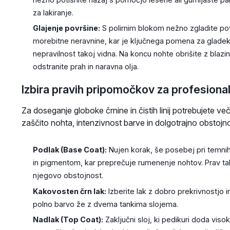
za lakiranje.
Glajenje površine:
S polirnim blokom nežno zgladite pov
morebitne neravnine, kar je ključnega pomena za glade
nepravilnost takoj vidna. Na koncu nohte obrišite z blazi
odstranite prah in naravna olja.
Izbira pravih pripomočkov za profesional
Za doseganje globoke črnine in čistih linij potrebujete več 
zaščito nohta, intenzivnost barve in dolgotrajno obstojno
Podlak (Base Coat):
Nujen korak, še posebej pri temnih
in pigmentom, kar preprečuje rumenenje nohtov. Prav tak
njegovo obstojnost.
Kakovosten črn lak:
Izberite lak z dobro prekrivnostjo
polno barvo že z dvema tankima slojema.
Nadlak (Top Coat):
Zaključni sloj, ki pedikuri doda visok