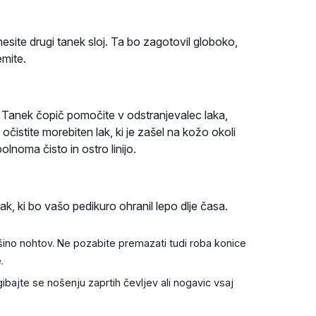
esite drugi tanek sloj. Ta bo zagotovil globoko,
emite.
. Tanek čopič pomočite v odstranjevalec laka,
čistite morebiten lak, ki je zašel na kožo okoli
lnoma čisto in ostro linijo.
ak, ki bo vašo pedikuro ohranil lepo dlje časa.
šino nohtov. Ne pozabite premazati tudi roba konice
.
bajte se nošenju zaprtih čevljev ali nogavic vsaj