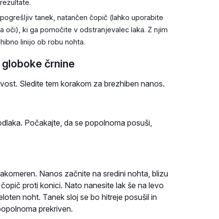
rezultate.
ogrešljiv tanek, natančen čopič (lahko uporabite
a oči), ki ga pomočite v odstranjevalec laka. Z njim
hibno linijo ob robu nohta.
 globoke črnine
ivost. Sledite tem korakom za brezhiben nanos.
podlaka. Počakajte, da se popolnoma posuši,
nakomeren. Nanos začnite na sredini nohta, blizu
čopič proti konici. Nato nanesite lak še na levo
eloten noht. Tanek sloj se bo hitreje posušil in
 popolnoma prekriven.