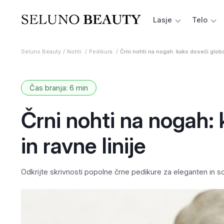
Lasje
Telo
Seluno Beauty
Nohti
Pedikura
Črni nohti na nogah: kako doseči globok
Čas branja: 6 min
Črni nohti na nogah:
in ravne linije
Odkrijte skrivnosti popolne črne pedikure za eleganten in s