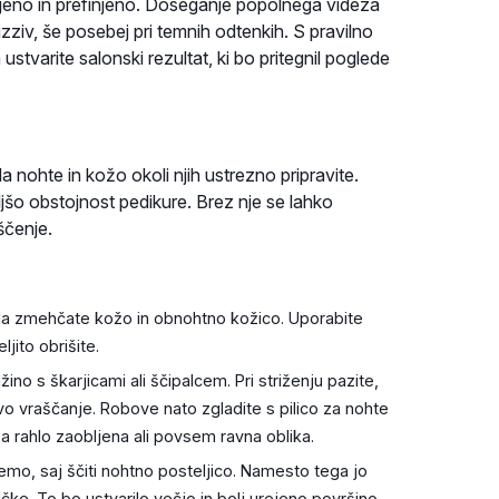
jeno in prefinjeno. Doseganje popolnega videza
 izziv, še posebej pri temnih odtenkih. S pravilno
 ustvarite salonski rezultat, ki bo pritegnil poglede
 nohte in kožo okoli njih ustrezno pripravite.
jšo obstojnost pedikure. Brez nje se lahko
ščenje.
 da zmehčate kožo in obnohtno kožico. Uporabite
jito obrišite.
no s škarjicami ali ščipalcem. Pri striženju pazite,
vo vraščanje. Robove nato zgladite s pilico za nohte
ša rahlo zaobljena ali povsem ravna oblika.
emo, saj ščiti nohtno posteljico. Namesto tega jo
čke. To bo ustvarilo večjo in bolj urejeno površino