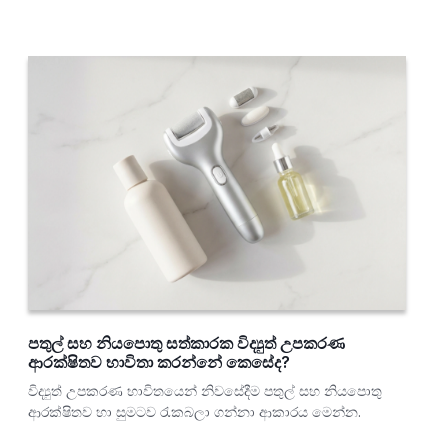
පතුල් සහ නියපොතු සත්කාරක විද්‍යුත් උපකරණ
ආරක්ෂිතව භාවිතා කරන්නේ කෙසේද?
විද්‍යුත් උපකරණ භාවිතයෙන් නිවසේදීම පතුල් සහ නියපොතු
ආරක්ෂිතව හා සුමටව රැකබලා ගන්නා ආකාරය මෙන්න.