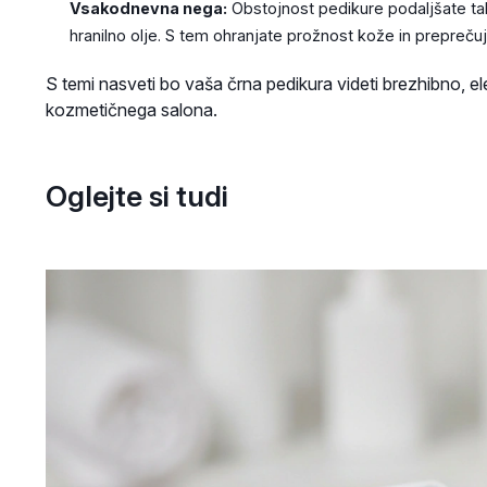
Vsakodnevna nega:
Obstojnost pedikure podaljšate ta
hranilno olje. S tem ohranjate prožnost kože in preprečuj
S temi nasveti bo vaša črna pedikura videti brezhibno, ele
kozmetičnega salona.
Oglejte si tudi