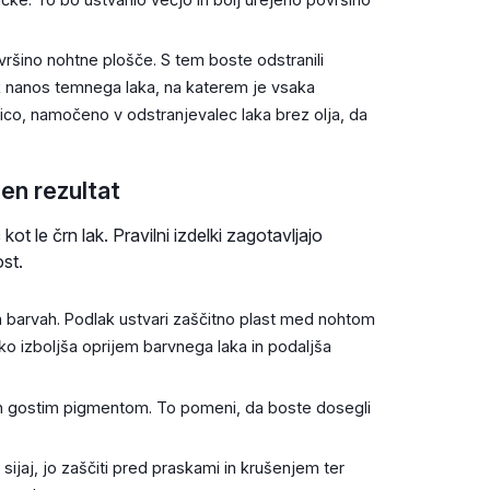
ršino nohtne plošče. S tem boste odstranili
k nanos temnega laka, na katerem je vsaka
nico, namočeno v odstranjevalec laka brez olja, da
en rezultat
kot le črn lak. Pravilni izdelki zagotavljajo
st.
 barvah. Podlak ustvari zaščitno plast med nohtom
o izboljša oprijem barvnega laka in podaljša
 in gostim pigmentom. To pomeni, da boste dosegli
 sijaj, jo zaščiti pred praskami in krušenjem ter