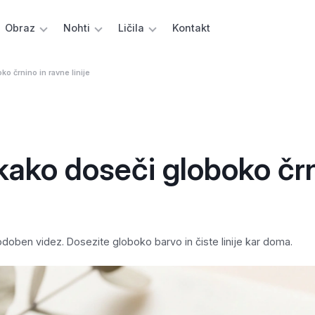
Obraz
Nohti
Ličila
Kontakt
o črnino in ravne linije
 kako doseči globoko čr
odoben videz. Dosezite globoko barvo in čiste linije kar doma.