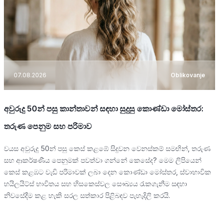
07.08.2026
Oblikovanje
අවුරුදු 50න් පසු කාන්තාවන් සඳහා සුදුසු කොණ්ඩා මෝස්තර:
තරුණ පෙනුම සහ පරිමාව
වයස අවුරුදු 50න් පසු කෙස් කළඹේ සිදුවන වෙනස්කම් සමඟින්, තරුණ
සහ ආකර්ෂණීය පෙනුමක් පවත්වා ගන්නේ කෙසේද? මෙම ලිපියෙන්
කෙස් කළඹට වැඩි පරිමාවක් ලබා දෙන කොණ්ඩා මෝස්තර, ස්වාභාවික
හයිලයිට්ස් භාවිතය සහ හිසකෙස්වල සෞඛ්‍යය රැකගැනීම සඳහා
නිවසේදීම කළ හැකි සරල සත්කාර පිළිබඳව පැහැදිලි කරයි.