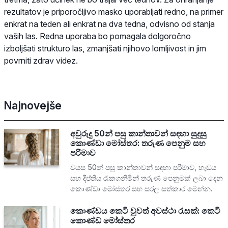
rezultatov je priporočljivo masko uporabljati redno, na primer
enkrat na teden ali enkrat na dva tedna, odvisno od stanja
vaših las. Redna uporaba bo pomagala dolgoročno
izboljšati strukturo las, zmanjšati njihovo lomljivost in jim
povrniti zdrav videz.
Najnovejše
අවුරුදු 50න් පසු කාන්තාවන් සඳහා සුදුසු
කොණ්ඩා මෝස්තර: තරුණ පෙනුම සහ
පරිමාව
වයස 50න් පසු කාන්තාවන් සඳහා පරිමාව, හැඩය
සහ දීප්තිය රැකගනිමින් තරුණ පෙනුමක් ලබා දෙන
කොණ්ඩා මෝස්තර සහ සරල සත්කාර මෙන්න.
කොණ්ඩය කෙටි වුවත් අවස්ථා රැසක්: කෙටි
කොණ්ඩ මෝස්තර