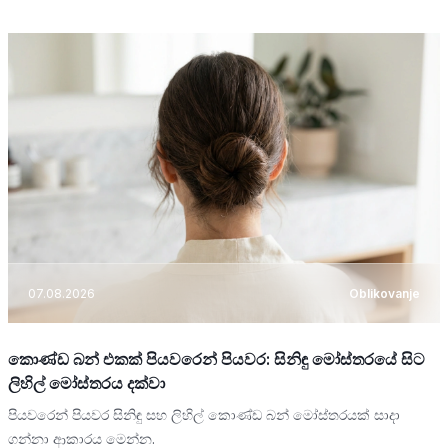
07.08.2026
Oblikovanje
කොණ්ඩ බන් එකක් පියවරෙන් පියවර: සිනිඳු මෝස්තරයේ සිට
ලිහිල් මෝස්තරය දක්වා
පියවරෙන් පියවර සිනිඳු සහ ලිහිල් කොණ්ඩ බන් මෝස්තරයක් සාදා
ගන්නා ආකාරය මෙන්න.