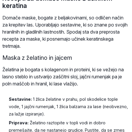
keratina
Domače maske, bogate z beljakovinami, so odličen način
za krepitev las. Uporabljajo sestavine, ki so znane po svojih
hranilnih in gladilnih lastnostih. Spodaj sta dva preprosta
recepta za maske, ki posnemajo učinek keratinskega
tretmaja.
Maska z želatino in jajcem
Želatina je bogata s kolagenom in proteini, ki se vežejo na
lasno steblo in ustvarijo zaščitni sloj, jajčni rumenjak pa je
poln maščob in hranil, ki lase vlažijo.
Sestavine:
1 žlica želatine v prahu, pol skodelice tople
vode, 1 jajčni rumenjak, 1 žlica balzama za lase (neobvezno,
za lažje izpiranje).
Priprava:
Želatino raztopite v topli vodi in dobro
premešajte, da ne nastanejo grudice. Pustite, da se zmes