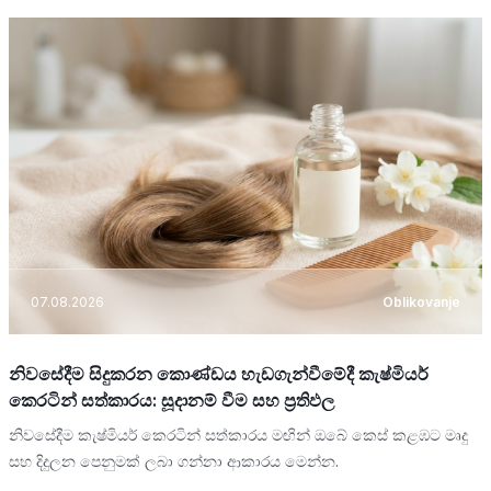
07.08.2026
Oblikovanje
නිවසේදීම සිදුකරන කොණ්ඩය හැඩගැන්වීමේදී කැෂ්මියර්
කෙරටින් සත්කාරය: සූදානම් වීම සහ ප්‍රතිඵල
නිවසේදීම කැෂ්මියර් කෙරටින් සත්කාරය මඟින් ඔබේ කෙස් කළඹට මෘදු
සහ දිදුලන පෙනුමක් ලබා ගන්නා ආකාරය මෙන්න.