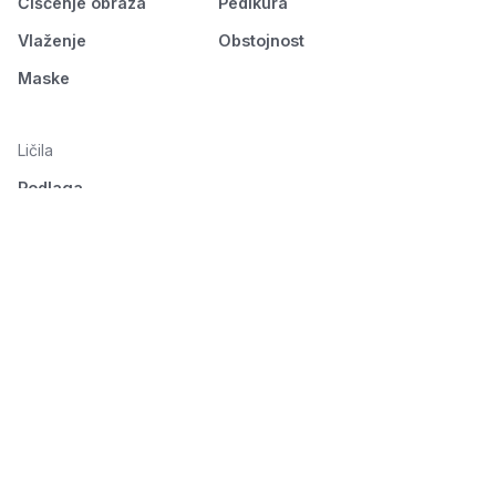
Čiščenje obraza
Pedikura
Vlaženje
Obstojnost
Maske
Ličila
Podlaga
Oči
Obrvi
Usta