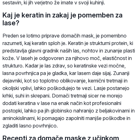
sestavin, ki jih verjetno že imate v svoji kuhinji.
Kaj je keratin in zakaj je pomemben za
lase?
Preden se lotimo priprave domačih mask, je pomembno
razumeti, kaj keratin sploh je. Keratin je strukturni protein, ki
predstavlja glavni gradnik naših las, nohtov in zunanje plasti
kože. V laseh je odgovoren za njihovo moč, elastičnost in
strukturo. Kadar je las zdrav, so keratinske vezi močne,
lasna povrhnjica pa je gladka, kar lasem daje sijaj. Zunanji
dejavniki, kot so toplotno oblikovanje, kemični tretmaji in
okoljski vplivi, lahko poškodujejo te vezi. Lasje postanejo
krhki, suhi in skrepani. Domači tretmaji sicer ne morejo
dodati keratina v lase na enak način kot profesionalni
postopki, lahko pa jih globinsko nahranijo z beljakovinami in
aminokislinami, ki pomagajo zapolniti manjše poškodbe in
zgladiti lasno povrhnjico.
Recepti za domače maske z učinkom