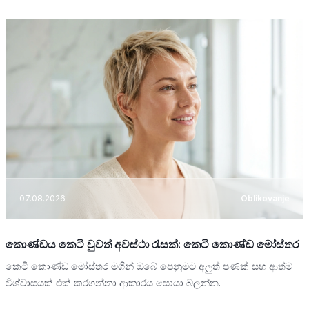
07.08.2026
Oblikovanje
කොණ්ඩය කෙටි වුවත් අවස්ථා රැසක්: කෙටි කොණ්ඩ මෝස්තර
කෙටි කොණ්ඩ මෝස්තර මගින් ඔබේ පෙනුමට අලුත් පණක් සහ ආත්ම
විශ්වාසයක් එක් කරගන්නා ආකාරය සොයා බලන්න.