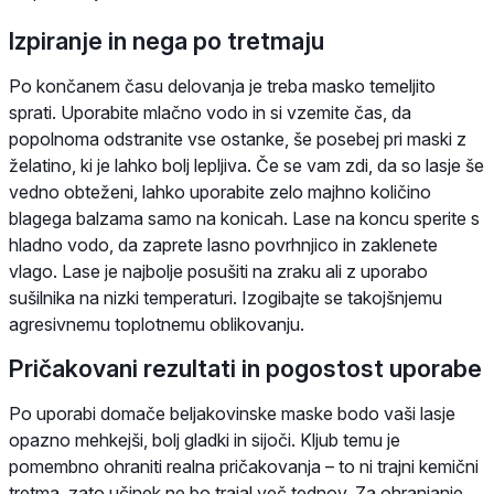
Izpiranje in nega po tretmaju
Po končanem času delovanja je treba masko temeljito
sprati. Uporabite mlačno vodo in si vzemite čas, da
popolnoma odstranite vse ostanke, še posebej pri maski z
želatino, ki je lahko bolj lepljiva. Če se vam zdi, da so lasje še
vedno obteženi, lahko uporabite zelo majhno količino
blagega balzama samo na konicah. Lase na koncu sperite s
hladno vodo, da zaprete lasno povrhnjico in zaklenete
vlago. Lase je najbolje posušiti na zraku ali z uporabo
sušilnika na nizki temperaturi. Izogibajte se takojšnjemu
agresivnemu toplotnemu oblikovanju.
Pričakovani rezultati in pogostost uporabe
Po uporabi domače beljakovinske maske bodo vaši lasje
opazno mehkejši, bolj gladki in sijoči. Kljub temu je
pomembno ohraniti realna pričakovanja – to ni trajni kemični
tretma, zato učinek ne bo trajal več tednov. Za ohranjanje