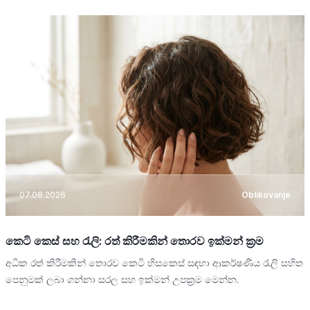
07.08.2026
Oblikovanje
කෙටි කෙස් සහ රැලි: රත් කිරීමකින් තොරව ඉක්මන් ක්‍රම
අධික රත් කිරීමකින් තොරව කෙටි හිසකෙස් සඳහා ආකර්ෂණීය රැලි සහිත
පෙනුමක් ලබා ගන්නා සරල සහ ඉක්මන් උපක්‍රම මෙන්න.