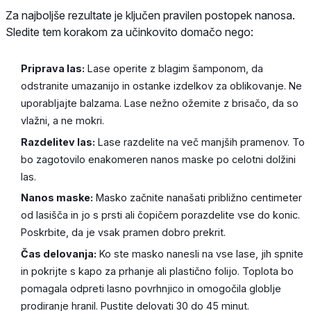
Za najboljše rezultate je ključen pravilen postopek nanosa.
Sledite tem korakom za učinkovito domačo nego:
Priprava las:
Lase operite z blagim šamponom, da
odstranite umazanijo in ostanke izdelkov za oblikovanje. Ne
uporabljajte balzama. Lase nežno ožemite z brisačo, da so
vlažni, a ne mokri.
Razdelitev las:
Lase razdelite na več manjših pramenov. To
bo zagotovilo enakomeren nanos maske po celotni dolžini
las.
Nanos maske:
Masko začnite nanašati približno centimeter
od lasišča in jo s prsti ali čopičem porazdelite vse do konic.
Poskrbite, da je vsak pramen dobro prekrit.
Čas delovanja:
Ko ste masko nanesli na vse lase, jih spnite
in pokrijte s kapo za prhanje ali plastično folijo. Toplota bo
pomagala odpreti lasno povrhnjico in omogočila globlje
prodiranje hranil. Pustite delovati 30 do 45 minut.