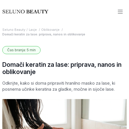
Seluno Beauty
Lasje
Oblikovanje
Domači keratin za lase: priprava, nanos in oblikovanje
Čas branja: 5 min
Domači keratin za lase: priprava, nanos in
oblikovanje
Odkrijte, kako si doma pripraviti hranilno masko za lase, ki
posnema učinke keratina za gladke, močne in sijoče lase.