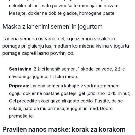
nekoliko ohladi, nato pa vmešajte rumenjak in balzam.
Mešajte, dokler ne dobite gladke, homogene paste.
Maska z lanenimi semeni in jogurtom
Lanena semena ustvarijo gel, ki je izjemno vlažilen in
pomaga pri glajenju las, medtem ko mlečna kislina v jogurtu
pomaga zapreti lasno povrhnjico.
Sestavine:
2 žlici lanenih semen, 1 skodelica vode, 2 žlici
navadnega jogurta, 1 žlička medu.
Priprava:
Lanena semena kuhajte v vodi na zmernem
ognju, dokler ne nastane gostejši gel (približno 10-15 minut).
Gel precedite skozi gazo ali gosto cedilo. Pustite, da se
ohladi, nato pa mu primešajte jogurt in med. Dobro
premešajte.
Pravilen nanos maske: korak za korakom