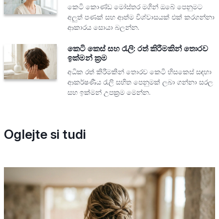
කෙටි කොණ්ඩ මෝස්තර මගින් ඔබේ පෙනුමට
අලුත් පණක් සහ ආත්ම විශ්වාසයක් එක් කරගන්නා
ආකාරය සොයා බලන්න.
කෙටි කෙස් සහ රැලි: රත් කිරීමකින් තොරව
ඉක්මන් ක්‍රම
අධික රත් කිරීමකින් තොරව කෙටි හිසකෙස් සඳහා
ආකර්ෂණීය රැලි සහිත පෙනුමක් ලබා ගන්නා සරල
සහ ඉක්මන් උපක්‍රම මෙන්න.
Oglejte si tudi