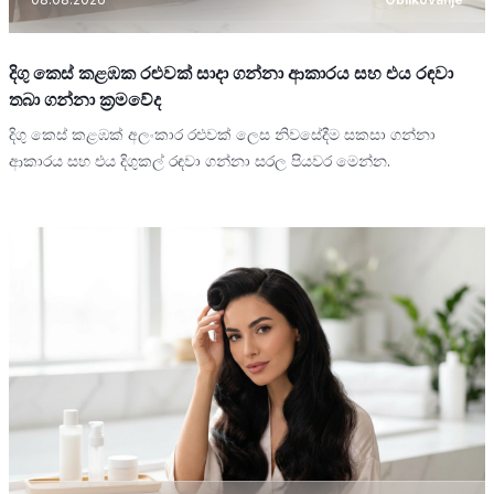
දිගු කෙස් කළඹක රළුවක් සාදා ගන්නා ආකාරය සහ එය රඳවා
තබා ගන්නා ක්‍රමවේද
දිගු කෙස් කළඹක් අලංකාර රළුවක් ලෙස නිවසේදීම සකසා ගන්නා
ආකාරය සහ එය දිගුකල් රඳවා ගන්නා සරල පියවර මෙන්න.