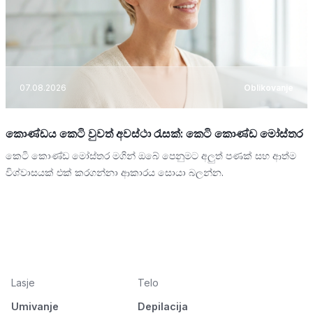
07.08.2026
Oblikovanje
කොණ්ඩය කෙටි වුවත් අවස්ථා රැසක්: කෙටි කොණ්ඩ මෝස්තර
කෙටි කොණ්ඩ මෝස්තර මගින් ඔබේ පෙනුමට අලුත් පණක් සහ ආත්ම
විශ්වාසයක් එක් කරගන්නා ආකාරය සොයා බලන්න.
Lasje
Telo
Umivanje
Depilacija