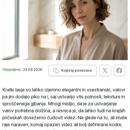
Objavljeno:
24.04.2026
Kopiraj povezavo
Kratki lasje so lahko izjemno elegantni in vsestranski, valovi
pa jim dodajo piko na i, saj ustvarijo vtis polnosti, teksture in
sproščenega gibanja. Mnogi mislijo, da je za ustvarjanje
valov potrebna dolžina, a resnica je, da lahko tudi na krajših
pričeskah dosežemo čudovit videz. Ne glede na to, ali imate
raje naraven, komaj opazen videz ali bolj definirane kodre,