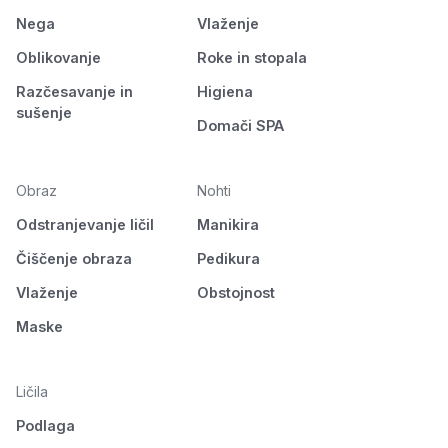
Nega
Vlaženje
Oblikovanje
Roke in stopala
Razčesavanje in
Higiena
sušenje
Domači SPA
Obraz
Nohti
Odstranjevanje ličil
Manikira
Čiščenje obraza
Pedikura
Vlaženje
Obstojnost
Maske
Ličila
Podlaga