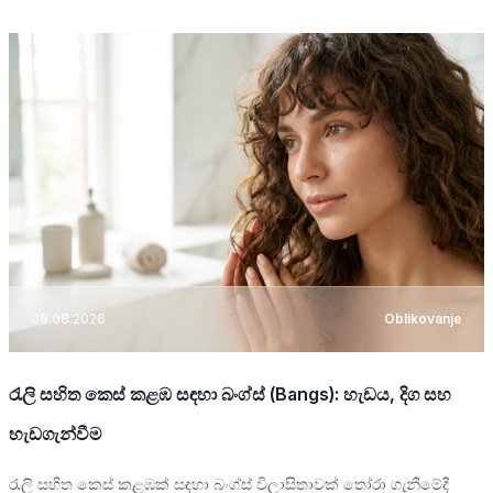
08.08.2026
Oblikovanje
රැලි සහිත කෙස් කළඹ සඳහා බංග්ස් (Bangs): හැඩය, දිග සහ
හැඩගැන්වීම
රැලි සහිත කෙස් කළඹක් සඳහා බංග්ස් විලාසිතාවක් තෝරා ගැනීමේදී