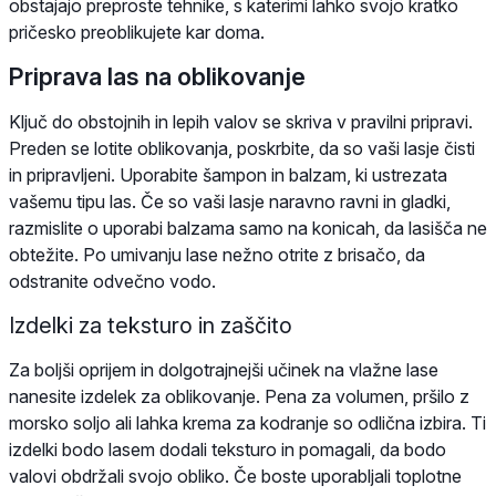
obstajajo preproste tehnike, s katerimi lahko svojo kratko
pričesko preoblikujete kar doma.
Priprava las na oblikovanje
Ključ do obstojnih in lepih valov se skriva v pravilni pripravi.
Preden se lotite oblikovanja, poskrbite, da so vaši lasje čisti
in pripravljeni. Uporabite šampon in balzam, ki ustrezata
vašemu tipu las. Če so vaši lasje naravno ravni in gladki,
razmislite o uporabi balzama samo na konicah, da lasišča ne
obtežite. Po umivanju lase nežno otrite z brisačo, da
odstranite odvečno vodo.
Izdelki za teksturo in zaščito
Za boljši oprijem in dolgotrajnejši učinek na vlažne lase
nanesite izdelek za oblikovanje. Pena za volumen, pršilo z
morsko soljo ali lahka krema za kodranje so odlična izbira. Ti
izdelki bodo lasem dodali teksturo in pomagali, da bodo
valovi obdržali svojo obliko. Če boste uporabljali toplotne