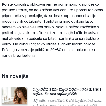
Ko ste končali z oblikovanjem, je pomembno, da pričesko
pravilno utrdite, da bo zdržala ves dan. Po uporabi toplotnih
pripomočkov počakajte, da se lasje popolnoma ohladijo,
preden se jih dotaknete. Toplota namreč oblikuje lase,
medtem ko hlajenje utrdi obliko. Valove nežno razčešite s
prsti ali z glavnikom s širokimi zobmi, da jih ločite in ustvarite
mehak videz. Izogibajte se krtači, saj lahko uniči strukturo
valov. Na koncu pričesko utrdite z lahkim lakom za lase.
Pršite ga z razdalje približno 20–30 cm za enakomeren
nanos brez lepljenja.
Najnovejše
රැලි සහිත කෙස් කළඹ සඳහා බංග්ස් (Bangs):
හැඩය, දිග සහ හැඩගැන්වීම
රැලි සහිත කොණ්ඩයට බංග්ස් විලාසිතාවක් එකතු
කර ගන්නා ආකාරය, එහි හැඩය සහ නිවසේදීම