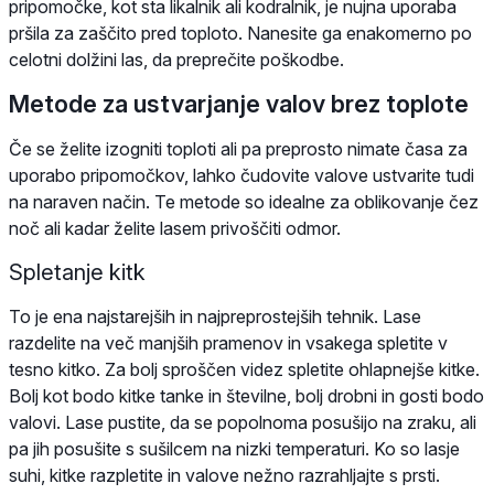
pripomočke, kot sta likalnik ali kodralnik, je nujna uporaba
pršila za zaščito pred toploto. Nanesite ga enakomerno po
celotni dolžini las, da preprečite poškodbe.
Metode za ustvarjanje valov brez toplote
Če se želite izogniti toploti ali pa preprosto nimate časa za
uporabo pripomočkov, lahko čudovite valove ustvarite tudi
na naraven način. Te metode so idealne za oblikovanje čez
noč ali kadar želite lasem privoščiti odmor.
Spletanje kitk
To je ena najstarejših in najpreprostejših tehnik. Lase
razdelite na več manjših pramenov in vsakega spletite v
tesno kitko. Za bolj sproščen videz spletite ohlapnejše kitke.
Bolj kot bodo kitke tanke in številne, bolj drobni in gosti bodo
valovi. Lase pustite, da se popolnoma posušijo na zraku, ali
pa jih posušite s sušilcem na nizki temperaturi. Ko so lasje
suhi, kitke razpletite in valove nežno razrahljajte s prsti.