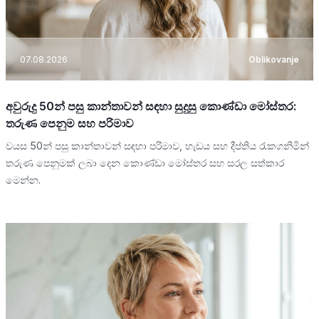
07.08.2026
Oblikovanje
අවුරුදු 50න් පසු කාන්තාවන් සඳහා සුදුසු කොණ්ඩා මෝස්තර:
තරුණ පෙනුම සහ පරිමාව
වයස 50න් පසු කාන්තාවන් සඳහා පරිමාව, හැඩය සහ දීප්තිය රැකගනිමින්
තරුණ පෙනුමක් ලබා දෙන කොණ්ඩා මෝස්තර සහ සරල සත්කාර
මෙන්න.