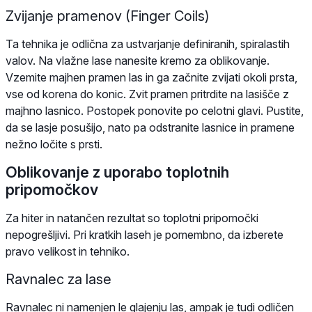
Zvijanje pramenov (Finger Coils)
Ta tehnika je odlična za ustvarjanje definiranih, spiralastih
valov. Na vlažne lase nanesite kremo za oblikovanje.
Vzemite majhen pramen las in ga začnite zvijati okoli prsta,
vse od korena do konic. Zvit pramen pritrdite na lasišče z
majhno lasnico. Postopek ponovite po celotni glavi. Pustite,
da se lasje posušijo, nato pa odstranite lasnice in pramene
nežno ločite s prsti.
Oblikovanje z uporabo toplotnih
pripomočkov
Za hiter in natančen rezultat so toplotni pripomočki
nepogrešljivi. Pri kratkih laseh je pomembno, da izberete
pravo velikost in tehniko.
Ravnalec za lase
Ravnalec ni namenjen le glajenju las, ampak je tudi odličen