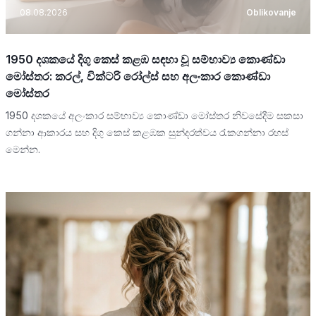
08.08.2026
Oblikovanje
1950 දශකයේ දිගු කෙස් කළඹ සඳහා වූ සම්භාව්‍ය කොණ්ඩා
මෝස්තර: කරල්, වික්ටරි රෝල්ස් සහ අලංකාර කොණ්ඩා
මෝස්තර
1950 දශකයේ අලංකාර සම්භාව්‍ය කොණ්ඩා මෝස්තර නිවසේදීම සකසා
ගන්නා ආකාරය සහ දිගු කෙස් කළඹක සුන්දරත්වය රැකගන්නා රහස්
මෙන්න.