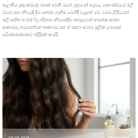
සැලකිය යුතු කරුණු රැසක් පවතී. ඔබේ මුහුණේ හැඩය, කොණ්ඩයේ රැලි
රටාව සහ නිවැරදි දිග තෝරා ගැනීම මෙහිදී වැදගත් වේ. මෙම ලිපියෙන්
රැලි සහිත බංග්ස් විලාසිතාව නිවසේදීම පහසුවෙන් නඩත්තු කරන
ආකාරය, හැඩගන්වන ආකාරය සහ ඒ සඳහා අවශ්‍ය මූලික උපදෙස්
සවිස්තරාත්මකව ඉදිරිපත් කරයි.
08.08.2026
Oblikovanje