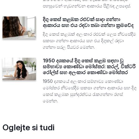
පහසුවෙන් හැඩගන්වන ආකාරය පිළිබඳ උපදෙස්.
දිගු කෙස් කළඹක රළුවක් සාදා ගන්නා
ආකාරය සහ එය රඳවා තබා ගන්නා ක්‍රමවේද
දිගු කෙස් කළඹක් අලංකාර රළුවක් ලෙස නිවසේදීම
සකසා ගන්නා ආකාරය සහ එය දිගුකල් රඳවා
ගන්නා සරල පියවර මෙන්න.
1950 දශකයේ දිගු කෙස් කළඹ සඳහා වූ
සම්භාව්‍ය කොණ්ඩා මෝස්තර: කරල්, වික්ටරි
රෝල්ස් සහ අලංකාර කොණ්ඩා මෝස්තර
1950 දශකයේ අලංකාර සම්භාව්‍ය කොණ්ඩා
මෝස්තර නිවසේදීම සකසා ගන්නා ආකාරය සහ දිගු
කෙස් කළඹක සුන්දරත්වය රැකගන්නා රහස්
මෙන්න.
Oglejte si tudi