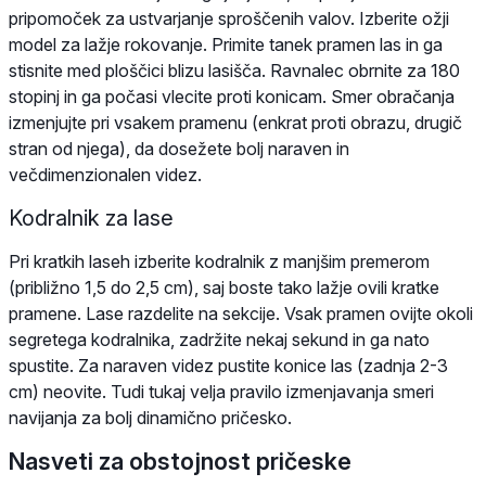
pripomoček za ustvarjanje sproščenih valov. Izberite ožji
model za lažje rokovanje. Primite tanek pramen las in ga
stisnite med ploščici blizu lasišča. Ravnalec obrnite za 180
stopinj in ga počasi vlecite proti konicam. Smer obračanja
izmenjujte pri vsakem pramenu (enkrat proti obrazu, drugič
stran od njega), da dosežete bolj naraven in
večdimenzionalen videz.
Kodralnik za lase
Pri kratkih laseh izberite kodralnik z manjšim premerom
(približno 1,5 do 2,5 cm), saj boste tako lažje ovili kratke
pramene. Lase razdelite na sekcije. Vsak pramen ovijte okoli
segretega kodralnika, zadržite nekaj sekund in ga nato
spustite. Za naraven videz pustite konice las (zadnja 2-3
cm) neovite. Tudi tukaj velja pravilo izmenjavanja smeri
navijanja za bolj dinamično pričesko.
Nasveti za obstojnost pričeske