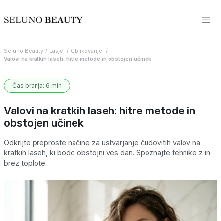
Seluno Beauty
Lasje
Oblikovanje
Valovi na kratkih laseh: hitre metode in obstojen učinek
Čas branja: 6 min
Valovi na kratkih laseh: hitre metode in
obstojen učinek
Odkrijte preproste načine za ustvarjanje čudovitih valov na
kratkih laseh, ki bodo obstojni ves dan. Spoznajte tehnike z in
brez toplote.